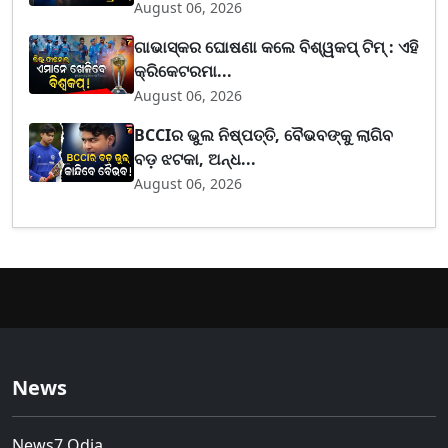
August 06, 2026
ଗାଭାସ୍କର ଘୋଷଣା କଲେ ବିଶ୍ୱକପ୍ ଟିମ୍ : ଏହି
କ୍ରିକେଟରମା...
August 06, 2026
BCCIର ଭୁଲ ନିଷ୍ପତ୍ତି, ବୈଭବଙ୍କୁ ଲାଗିବ
ବଡ଼ ଝଟକା, ଅନ୍ଧ...
August 06, 2026
News
News7 Odia