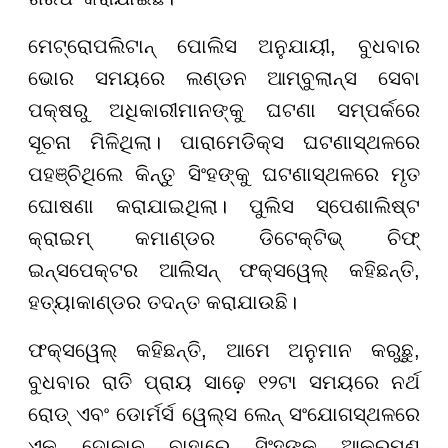
ମେଟ୍ରୋପଲିଟାନ୍ ପୋଲିସ ଅନୁଯାୟୀ, ବୁଧବାର
ଭୋର ସମୟରେ ଲଣ୍ଡନ ଆମ୍ବୁଲାନ୍ସ ସେବା
ପକ୍ଷରୁ ଅଧିକାରୀମାନଙ୍କୁ ଘଟଣା ସମ୍ପର୍କରେ
ସୂଚନା ମିଳିଥିଲା। ପାରାମେଡିକ୍ସ ଘଟଣାସ୍ଥଳରେ
ପହଞ୍ଚିଥିଲେ କିନ୍ତୁ ସିଂହଙ୍କୁ ଘଟଣାସ୍ଥଳରେ ମୃତ
ଘୋଷଣା କରାଯାଇଥିଲା। ପୁଲିସ ସ୍ପେଶାଲିଷ୍ଟ
କ୍ରାଇମ୍ କମାଣ୍ଡର ଡିଟେକ୍ଟିଭ୍ ଚିଫ୍
ଇନ୍ସପେକ୍ଟର ଆଲିସନ୍ ଫକ୍ସୱେଲ୍ କହିଛନ୍ତି,
ହତ୍ୟାକାଣ୍ଡର ତଦନ୍ତ କରାଯାଉଛି।
ଫକ୍ସୱେଲ୍ କହିଛନ୍ତି, ଆମେ ଅନୁମାନ କରୁଛୁ,
ବୁଧବାର ରାତି ପ୍ରାୟ ସାଢ଼େ ୧୨ଟା ସମୟରେ ନର୍ଥ
ରୋଡ୍ ଏବଂ ଡୋର୍ମର୍ସ ୱେଲ୍ସ ଲେନ୍ ସଂଯୋଗସ୍ଥଳରେ
ଏକ ଦୋକାନ ବାହାରେ ସିଂହଙ୍କୁ ଆକ୍ରମଣ