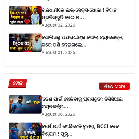
ରାଜଧାନୀରେ ଲଭ୍-ସେକ୍ସ-ଧୋକା ! ବିବାହ
ପ୍ରତିଶ୍ରୁତି ଦେଇ ଷ...
August 02, 2026
ପୋଲିସକୁ ଅପରାଧୀଙ୍କ ଖୋଲା ଚ୍ୟାଲେଞ୍ଜ,
ଘରେ ପଶି ନେଇଗଲେ...
August 01, 2026
ଖେଳ
View More
‘ଦେଶ ପାଇଁ ଖେଳିବାକୁ ପ୍ରସ୍ତୁତ’; ବିସିସିଆଇ
ଚୟନକର୍ତ୍ତା...
August 06, 2026
ବର୍ଷେ ଯାଏଁ ଖେଳିବେନି ବୁମରା, BCCI ଦେବ
ବିଶ୍ରାମ ! ପୂର୍...