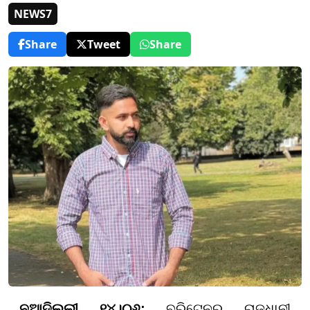
NEWS7
Share
Tweet
Share
ନୂଆଦିଲ୍ଲୀ ୧୪।୦୬;
ବ୍ରିଟେନର ରାଜଧାନୀ