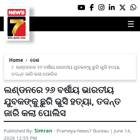
☰
Home
ଦେଶ
ଲଣ୍ଡନରେ ୨୬ ବର୍ଷୀୟ ଭାରତୀୟ ଯୁବକଙ୍କୁ ଛୁରି ଭୁସି ହତ୍ୟା,
ତଦନ୍ତ ଜାରି କଲା ପୋଲିସ
ଲଣ୍ଡନରେ ୨୬ ବର୍ଷୀୟ ଭାରତୀୟ
ଯୁବକଙ୍କୁ ଛୁରି ଭୁସି ହତ୍ୟା, ତଦନ୍ତ
ଜାରି କଲା ପୋଲିସ
Simran
Published By:
- Prameya-News7 Bureau | June 14,
2026 12:55 PM