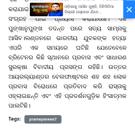
×
ଓଡ଼ିଶାକୁ ଆସିବ ପୁଞ୍ଜି, ତିନିଦିନିଆ
କରାଯାଇଥିଲା। ସେହି ଅଞ୍ଚଳର ସିସିଟିଭି ଫୁଟେଜ୍
ଦିଲ୍ଲୀ ଗସ୍ତରେ ଯିବେ
ମୁଖ୍ୟମନ୍ତ୍ରୀ ମୋହନ ମାଝୀ
ସଂଗ୍ରହ ପାଇଁ ପ୍ରୟାସ କରାଯାଉଛି। ଏକ
ପୁଙ୍ଖାନୁପୁଙ୍ଖ ତଦନ୍ତ ପରେ ସତ୍ୟ ସାମ୍ନାକୁ
ଆସିବ।ଲଣ୍ଡନରେ ଭାରତୀୟ ଯୁବକଙ୍କ ହତ୍ୟା
ଏପରି ଏକ ସମୟରେ ଘଟିଛି ଯେତେବେଳେ
ବ୍ରିଟେନର କିଛି ସ୍ଥାନରେ ପ୍ରବାସ ଏବଂ ସାଧାରଣ
ସୁରକ୍ଷା ବିବାଦୀୟ ପ୍ରସଙ୍ଗ ରହିଛି। ଉତ୍ତର
ଆୟରଲ୍ୟାଣ୍ଡର ବେଲଫାଷ୍ଟରେ ଶହ ଶହ ଲୋକ
ପ୍ରବାସ ବିରୋଧରେ ପ୍ରତିବାଦ କରି ରାସ୍ତାକୁ
ଓହ୍ଲାଇଛନ୍ତି ଏବଂ ଏହି ପ୍ରଦର୍ଶନଗୁଡ଼ିକ ହିଂସାତ୍ମକ
ପାଲଟିଛି।
Tags:
prameyanews7