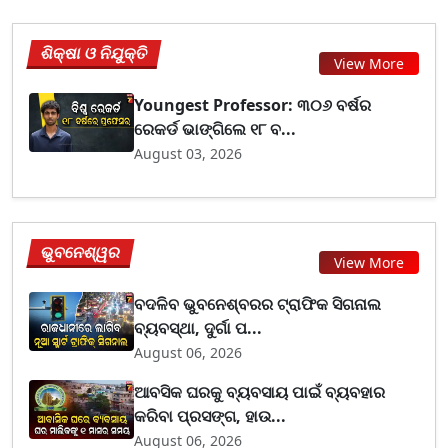
ଶିକ୍ଷା ଓ ନିଯୁକ୍ତି
View More
Youngest Professor: ୩୦୬ ବର୍ଷର
ରେକର୍ଡ ଭାଙ୍ଗିଲେ ୧୮ ବ...
August 03, 2026
ଭୁବନେଶ୍ୱର
View More
ବଦଳିବ ଭୁବନେଶ୍ବରର ଟ୍ରାଫିକ ସିଗନାଲ
ବ୍ୟବସ୍ଥା, ଦୁର୍ଗା ପ...
August 06, 2026
ଆବସିକ ଘରକୁ ବ୍ୟବସାୟ ପାଇଁ ବ୍ୟବହାର
କରିବା ପ୍ରସଙ୍ଗ, ହାଉ...
August 06, 2026