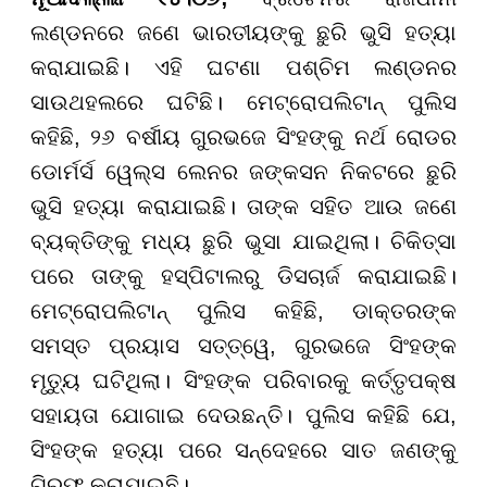
ଲଣ୍ଡନରେ ଜଣେ ଭାରତୀୟଙ୍କୁ ଛୁରି ଭୁସି ହତ୍ୟା
କରାଯାଇଛି। ଏହି ଘଟଣା ପଶ୍ଚିମ ଲଣ୍ଡନର
ସାଉଥହଲରେ ଘଟିଛି। ମେଟ୍ରୋପଲିଟାନ୍ ପୁଲିସ
କହିଛି, ୨୬ ବର୍ଷୀୟ ଗୁରଭଜେ ସିଂହଙ୍କୁ ନର୍ଥ ରୋଡର
ଡୋର୍ମର୍ସ ୱେଲ୍ସ ଲେନର ଜଙ୍କସନ ନିକଟରେ ଛୁରି
ଭୁସି ହତ୍ୟା କରାଯାଇଛି। ତାଙ୍କ ସହିତ ଆଉ ଜଣେ
ବ୍ୟକ୍ତିଙ୍କୁ ମଧ୍ୟ ଛୁରି ଭୁସା ଯାଇଥିଲା। ଚିକିତ୍ସା
ପରେ ତାଙ୍କୁ ହସ୍ପିଟାଲରୁ ଡିସଚାର୍ଜ କରାଯାଇଛି।
ମେଟ୍ରୋପଲିଟାନ୍ ପୁଲିସ କହିଛି, ଡାକ୍ତରଙ୍କ
ସମସ୍ତ ପ୍ରୟାସ ସତ୍ତ୍ୱେ, ଗୁରଭଜେ ସିଂହଙ୍କ
ମୃତ୍ୟୁ ଘଟିଥିଲା। ସିଂହଙ୍କ ପରିବାରକୁ କର୍ତ୍ତୃପକ୍ଷ
ସହାୟତା ଯୋଗାଇ ଦେଉଛନ୍ତି। ପୁଲିସ କହିଛି ଯେ,
ସିଂହଙ୍କ ହତ୍ୟା ପରେ ସନ୍ଦେହରେ ସାତ ଜଣଙ୍କୁ
ଗିରଫ କରାଯାଇଛି।