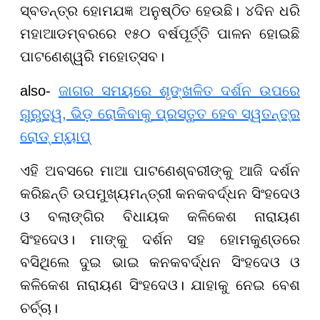
ସ୍ବତନ୍ତ୍ର ହୋମଯଜ୍ଞ ଅନୁଷ୍ଠିତ ହେଉଛି। ୪ଦିନ ଧରି
ମହାଆଡମ୍ବରରେ ୧୫୦ ବର୍ଷପୂର୍ତ୍ତି ପାଳନ ହୋଇଛି
ପାଟଣେଶ୍ୱରି ମହୋତ୍ସବ।
also-
ଜାଗର ସମୟରେ ଶୃଙ୍ଖଳିତ ଦର୍ଶନ ଉପରେ
ଗୁରୁତ୍ୱ, ଭିଡ଼ ରୋକିବାକୁ ପ୍ରସ୍ତୁତ ହେବ ସ୍ୱତନ୍ତ୍ର
ରୋଡ୍ ମ୍ୟାପ୍
ଏହି ଅବସରେ ମାଆ ପାଟଣେଶ୍ବରୀଙ୍କୁ ଆଜି ଦର୍ଶନ
କରିଛନ୍ତି ଉପମୁଖ୍ୟମନ୍ତ୍ରୀ କନକବର୍ଦ୍ଧନ ସିଂହଦେଓ
ଓ ବଲାଙ୍ଗିର ବିଧାୟକ କଳିକେଶ ନାରାୟଣ
ସିଂହଦେଓ। ମାଙ୍କୁ ଦର୍ଶନ ସହ ହୋମକୁଣ୍ଡରେ
ବସିଥିଲେ ଦୁଇ ଭାଇ କନକବର୍ଦ୍ଧନ ସିଂହଦେଓ ଓ
କଳିକେଶ ନାରାୟଣ ସିଂହଦେଓ। ଯାହାକୁ ନେଇ ବେଶ
ଚର୍ଚ୍ଚା।