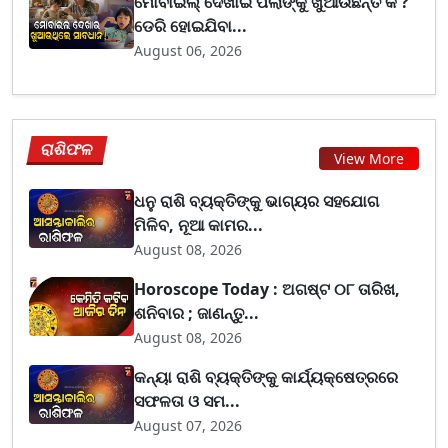
ମୋବାଇଲ୍ ଦେଖାଇ ପିଲାଙ୍କୁ ଖୁଆଉଛନ୍ତି କି ?
ଡେରି ହୋଇଯିବା...
August 06, 2026
ରାଶିଫଳ
View More
ଧନୁ ରାଶି ବ୍ୟକ୍ତିଙ୍କୁ ଭାଗ୍ୟର ସହଯୋଗ
ମିଳିବ, ନୂଆ କାମର...
August 08, 2026
Horoscope Today : ଅଗଷ୍ଟ ୦୮ ତାରିଖ,
ଶନିବାର ; ଜାଣନ୍ତୁ...
August 08, 2026
କନ୍ୟା ରାଶି ବ୍ୟକ୍ତିଙ୍କୁ କାର୍ଯ୍ୟକ୍ଷେତ୍ରରେ
ସଫଳତା ଓ ସମ...
August 07, 2026