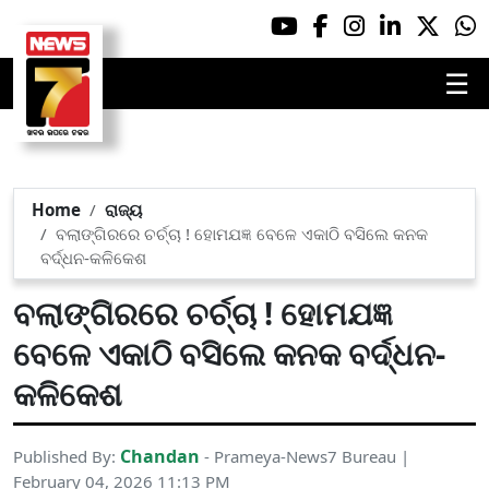
☰
Home
ରାଜ୍ୟ
ବଲାଙ୍ଗିରରେ ଚର୍ଚ୍ଚା ! ହୋମଯଜ୍ଞ ବେଳେ ଏକାଠି ବସିଲେ କନକ
ବର୍ଦ୍ଧନ-କଳିକେଶ
ବଲାଙ୍ଗିରରେ ଚର୍ଚ୍ଚା ! ହୋମଯଜ୍ଞ
ବେଳେ ଏକାଠି ବସିଲେ କନକ ବର୍ଦ୍ଧନ-
କଳିକେଶ
Chandan
Published By:
- Prameya-News7 Bureau |
February 04, 2026 11:13 PM