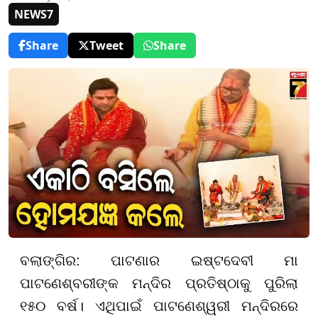
NEWS7
Share
Tweet
Share
ବଲାଙ୍ଗିର: ପାଟଣାର ଇଷ୍ଟଦେବୀ ମା
ପାଟଣେଶ୍ବରୀଙ୍କ ମନ୍ଦିର ପ୍ରତିଷ୍ଠାକୁ ପୁରିଲା
୧୫୦ ବର୍ଷ। ଏଥିପାଇଁ ପାଟଣେଶ୍ୱରୀ ମନ୍ଦିରରେ