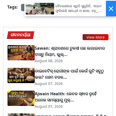
×
Tags:
ବୈତରଣୀରେ ସ୍ଥିତି ସୁଧୁରିନି, ଏପଟେ
prameyanews7
ଫୁଲିଲାଣି ସାଳନ୍ଦୀ ଓ ଶାଖା, ବଢ଼ୁଛି
ବନ୍ୟା ଭୟ
ଜୀବନଚର୍ଯ୍ୟା
View More
Sawan: ଶ୍ରାବଣରେ ତୁଳସୀ ଗଛ ଲଗାଇବାର
ବାସ୍ତୁ ନିୟମ, ଭୁଲ୍...
August 08, 2026
ଡାଇବେଟିସ୍ ରୋଗୀଙ୍କ ପାଇଁ କେଉଁ ରୁଟି ସବୁଠୁ
ଭଲ? ଗହମ ବଦଳ...
August 07, 2026
Ajwain Health: କେବଳ ସ୍ଵାଦ ନୁହେଁ
ଅନେକ ସମସ୍ୟାରୁ ମୁକ୍...
August 07, 2026