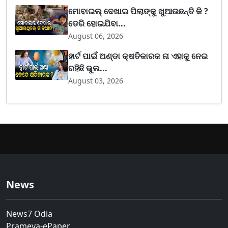
ମୋବାଇଲ୍ ଦେଖାଇ ପିଲାଙ୍କୁ ଖୁଆଉଛନ୍ତି କି ?
ଡେରି ହୋଇଯିବା...
August 06, 2026
ହାର୍ଟ ପାଇଁ ଅଣ୍ଡା କ୍ଷତିକାରକ ନା ଏହାକୁ ନେଇ
ରହିଛି ଭୁଲ...
August 03, 2026
News
News7 Odia
Prameya-ePaper