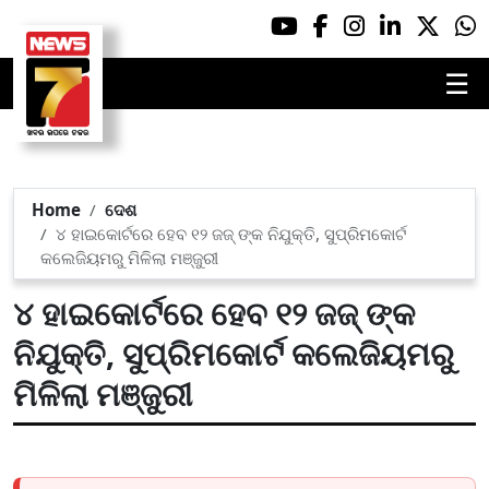
☰
Home
ଦେଶ
୪ ହାଇକୋର୍ଟରେ ହେବ ୧୨ ଜଜ୍ ଙ୍କ ନିଯୁକ୍ତି, ସୁପ୍ରିମକୋର୍ଟ
କଲେଜିୟମରୁ ମିଳିଲା ମଞ୍ଜୁରୀ
୪ ହାଇକୋର୍ଟରେ ହେବ ୧୨ ଜଜ୍ ଙ୍କ
ନିଯୁକ୍ତି, ସୁପ୍ରିମକୋର୍ଟ କଲେଜିୟମରୁ
ମିଳିଲା ମଞ୍ଜୁରୀ