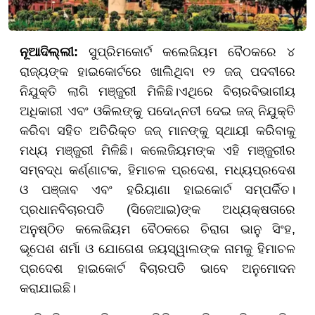
ନୂଆଦିଲ୍ଲୀ:
ସୁପ୍ରିମକୋର୍ଟ କଲେଜିୟମ ବୈଠକରେ ୪
ରାଜ୍ୟଙ୍କ ହାଇକୋର୍ଟରେ ଖାଲିଥିବା ୧୨ ଜଜ୍ ପଦବୀରେ
ନିଯୁକ୍ତି ଲାଗି ମଞ୍ଜୁରୀ ମିଳିଛି।ଏଥିରେ ବିଚାରବିଭାଗୀୟ
ଅଧିକାରୀ ଏବଂ ଓକିଲଙ୍କୁ ପଦୋନ୍ନତୀ ଦେଇ ଜଜ୍ ନିଯୁକ୍ତି
କରିବା ସହିତ ଅତିରିକ୍ତ ଜଜ୍ ମାନଙ୍କୁ ସ୍ଥାୟୀ କରିବାକୁ
ମଧ୍ୟ ମଞ୍ଜୁରୀ ମିଳିଛି। କଲେଜିୟମଙ୍କ ଏହି ମଞ୍ଜୁରୀର
ସମ୍ବଦ୍ଧ କର୍ଣ୍ଣାଟକ, ହିମାଚଳ ପ୍ରଦେଶ, ମଧ୍ୟପ୍ରଦେଶ
ଓ ପଞ୍ଜାବ ଏବଂ ହରିୟାଣା ହାଇକୋର୍ଟ ସମ୍ପର୍କିତ।
ପ୍ରଧାନବିଚାରପତି (ସିଜେଆଇ)ଙ୍କ ଅଧ୍ୟକ୍ଷତାରେ
ଅନୁଷ୍ଠିତ କଲେଜିୟମ ବୈଠକରେ ଚିରାଗ ଭାନୁ ସିଂହ,
ଭୂପେଶ ଶର୍ମା ଓ ଯୋଗେଶ ଜୟସ୍ୱାଲଙ୍କ ନାମକୁ ହିମାଚଳ
ପ୍ରଦେଶ ହାଇକୋର୍ଟ ବିଚାରପତି ଭାବେ ଅନୁମୋଦନ
କରାଯାଇଛି।