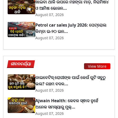
ଖାଇବା ଥାଳି ଉପରେ ମହଙ୍ଗା ମାଡ଼, ନିରାମିଷ୪
ଓ ଆମିଷ ଭୋଜନ...
August 07, 2026
Petrol car sales July 2026: ପେଟ୍ରୋଲ
କିମ୍ବା ଇ-୨୦ ଇନ...
August 07, 2026
ଜୀବନଚର୍ଯ୍ୟା
View More
ଡାଇବେଟିସ୍ ରୋଗୀଙ୍କ ପାଇଁ କେଉଁ ରୁଟି ସବୁଠୁ
ଭଲ? ଗହମ ବଦଳ...
August 07, 2026
Ajwain Health: କେବଳ ସ୍ଵାଦ ନୁହେଁ
ଅନେକ ସମସ୍ୟାରୁ ମୁକ୍...
August 07, 2026