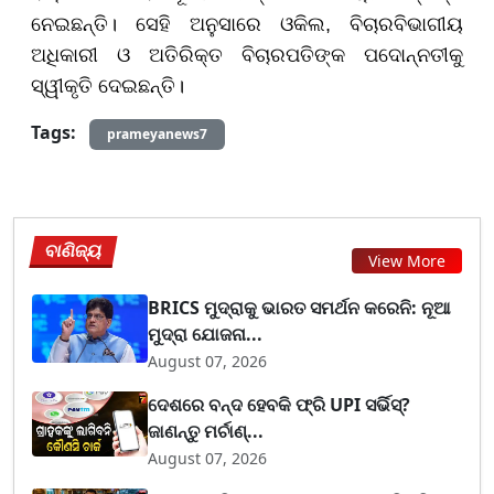
ନେଇଛନ୍ତି। ସେହି ଅନୁସାରେ ଓକିଲ, ବିଚାରବିଭାଗୀୟ
ଅଧିକାରୀ ଓ ଅତିରିକ୍ତ ବିଚାରପତିଙ୍କ ପଦୋନ୍ନତୀକୁ
ସ୍ୱୀକୃତି ଦେଇଛନ୍ତି।
Tags:
prameyanews7
ବାଣିଜ୍ୟ
View More
BRICS ମୁଦ୍ରାକୁ ଭାରତ ସମର୍ଥନ କରେନି: ନୂଆ
ମୁଦ୍ରା ଯୋଜନା...
August 07, 2026
ଦେଶରେ ବନ୍ଦ ହେବକି ଫ୍ରି UPI ସର୍ଭିସ୍?
ଜାଣନ୍ତୁ ମର୍ଚାଣ୍...
August 07, 2026