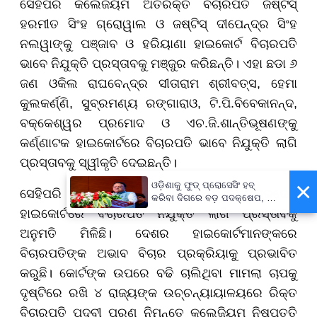
ସେହିପରି କଲେଜିୟମ ଅତିରିକ୍ତ ବିଚାରପତି ଜଷ୍ଟିସ୍
ହରମୀତ ସିଂହ ଗ୍ରୋୱାଲ ଓ ଜଷ୍ଟିସ୍ ଦୀପେନ୍ଦ୍ର ସିଂହ
ନଲୱାଙ୍କୁ ପଞ୍ଜାବ ଓ ହରିୟାଣା ହାଇକୋର୍ଟ ବିଚାରପତି
ଭାବେ ନିଯୁକ୍ତି ପ୍ରସ୍ତାବକୁ ମଞ୍ଜୁର କରିଛନ୍ତି। ଏହା ଛଡା ୬
ଜଣ ଓକିଲ ରାଘବେନ୍ଦ୍ର ସୀତାରାମ ଶ୍ରୀବତ୍ସ, ହେମା
କୁଲକର୍ଣ୍ଣି, ସୁବ୍ରମଣ୍ୟ ରଙ୍ଗାରାଓ, ଟି.ପି.ବିବେକାନନ୍ଦ,
ବକ୍କେଶ୍ୱର ପ୍ରମୋଦ ଓ ଏଚ.ଜି.ଶାନ୍ତିଭୂଷଣଙ୍କୁ
କର୍ଣ୍ଣାଟକ ହାଇକୋର୍ଟରେ ବିଚାରପତି ଭାବେ ନିଯୁକ୍ତି ଲାଗି
ପ୍ରସ୍ତାବକୁ ସ୍ୱୀକୃତି ଦେଇଛନ୍ତି।
×
ଓଡ଼ିଶାକୁ ଫୁଡ୍ ପ୍ରୋସେସିଂ ହବ୍
ସେହିପରି ଓକିଲ ଅମିତ ଲାହୋଟୀଙ୍କୁ ମଧ୍ୟପ୍ରଦେଶ
କରିବା ଦିଗରେ ବଡ଼ ପଦକ୍ଷେପ, ୪୨
ହଜାରରୁ ଅଧିକ ନିଯୁକ୍ତି ସୁଯୋଗ
ହାଇକୋର୍ଟରେ ବିଚାରପତି ନିଯୁକ୍ତି ଲାଗି ପ୍ରସ୍ତାବକୁ
ଅନୁମତି ମିଳିଛି। ଦେଶର ହାଇକୋର୍ଟମାନଙ୍କରେ
ବିଚାରପତିଙ୍କ ଅଭାବ ବିଚାର ପ୍ରକ୍ରିୟାକୁ ପ୍ରଭାବିତ
କରୁଛି। କୋର୍ଟଙ୍କ ଉପରେ ବଢି ଚାଲିଥିବା ମାମଲା ଚାପକୁ
ଦୃଷ୍ଟିରେ ରଖି ୪ ରାଜ୍ୟଙ୍କ ଉଚ୍ଚନ୍ୟାୟାଳୟରେ ରିକ୍ତ
ବିଚାରପତି ପଦବୀ ପୂରଣ ନିମନ୍ତେ କଲେଜିୟମ ନିଷ୍ପତ୍ତି