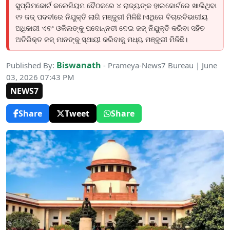
ସୁପ୍ରିମକୋର୍ଟ କଲେଜିୟମ ବୈଠକରେ ୪ ରାଜ୍ୟଙ୍କ ହାଇକୋର୍ଟରେ ଖାଲିଥିବା
୧୨ ଜଜ୍ ପଦବୀରେ ନିଯୁକ୍ତି ଲାଗି ମଞ୍ଜୁରୀ ମିଳିଛି।ଏଥିରେ ବିଚାରବିଭାଗୀୟ
ଅଧିକାରୀ ଏବଂ ଓକିଲଙ୍କୁ ପଦୋନ୍ନତୀ ଦେଇ ଜଜ୍ ନିଯୁକ୍ତି କରିବା ସହିତ
ଅତିରିକ୍ତ ଜଜ୍ ମାନଙ୍କୁ ସ୍ଥାୟୀ କରିବାକୁ ମଧ୍ୟ ମଞ୍ଜୁରୀ ମିଳିଛି।
Biswanath
Published By:
- Prameya-News7 Bureau | June
03, 2026 07:43 PM
NEWS7
Share
Tweet
Share