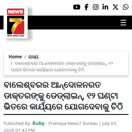
☰
Home
ରାଜ୍ୟ
ବାଲେଶ୍ବରର ଆନ୍ଦୋଳନରତ ଡାକ୍ତରଙ୍କୁ ଡେଡ୍‌ଲାଇନ୍, ୧୨
ଘଣ୍ଟା ଭିତରେ କାର୍ଯ୍ୟରେ ଯୋଗଦେବାକୁ ଚିଠି
ବାଲେଶ୍ବରର ଆନ୍ଦୋଳନରତ
ଡାକ୍ତରଙ୍କୁ ଡେଡ୍‌ଲାଇନ୍, ୧୨ ଘଣ୍ଟା
ଭିତରେ କାର୍ଯ୍ୟରେ ଯୋଗଦେବାକୁ ଚିଠି
Ruby
Published By:
- Prameya-News7 Bureau | July 03,
2026 01:43 PM