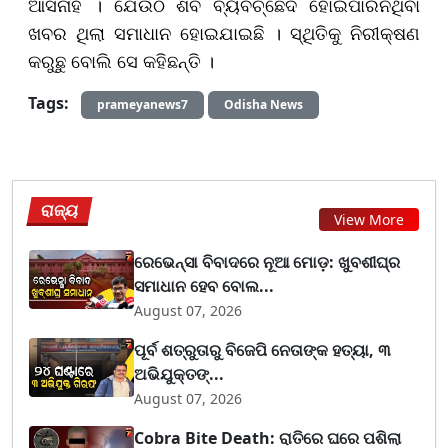
ଆସିନାହିଁ । ଯେଉଁଠି ଶବ ବ୍ୟବଚ୍ଛେଦ ହୋଇପାରିନଥିବା
ଖବର ଥିଲା ସମାଧାନ ହୋଇଯାଇଛି । ସ୍ଥିତିକୁ ନିରୀକ୍ଷଣ
କରୁଛୁ ବୋଲି ସେ କହିଛନ୍ତି ।
Tags:
prameyanews7
Odisha News
ରାଜ୍ୟ
View More
ରେଭେନ୍ସା ବିବାଦରେ ନୂଆ ମୋଡ଼: ଖୁବଶୀଘ୍ର
ସମାଧାନ ହେବ ବୋଲ...
August 07, 2026
ପୂର୍ବ ଶତ୍ରୁତାରୁ ବିଜେପି ନେତାଙ୍କ ହତ୍ୟା, ୩
ଅଭିଯୁକ୍ତଙ୍...
August 07, 2026
Cobra Bite Death: ରାତିରେ ଘରେ ପଶିଲା