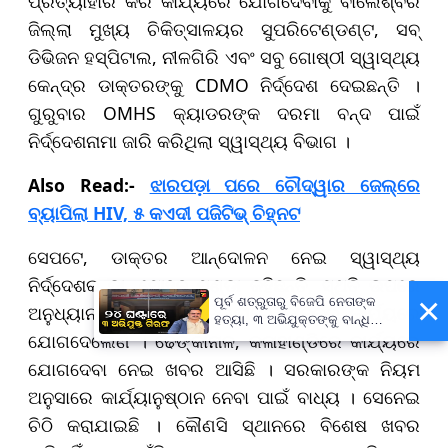
ପ୍ରତ୍ୟାହାର କରି କାର୍ଯ୍ୟରେ ଯୋଗଦେବାକୁ ବାଲେଶ୍ବର
ଜିଲ୍ଲା ମୁଖ୍ୟ ଚିକିତ୍ସାଳୟର ସୁପରିଟେଣ୍ଡଣ୍ଟ, ସବ୍
ଡିଭିଜନ ହସ୍ପିଟାଲ, ନୀଳଗିରି ଏବଂ ସବୁ ଗୋଷ୍ଠୀ ସ୍ୱାସ୍ଥ୍ୟ
କେନ୍ଦ୍ର ଡାକ୍ତରଙ୍କୁ CDMO ନିର୍ଦ୍ଦେଶ ଦେଇଛନ୍ତି ।
ଗୁରୁବାର OMHS କ୍ୟାଡରଙ୍କ ଦରମା ବନ୍ଦ ପାଇଁ
ନିର୍ଦ୍ଦେଶନାମା ଜାରି କରିଥିଲା ସ୍ୱାସ୍ଥ୍ୟ ବିଭାଗ ।
Also Read:-
ଝାରପଡ଼ା ପରେ ଚୌଦ୍ୱାର ଜେଲ୍‌ରେ
ବ୍ୟାପିଲା HIV, ୫ କଏଦୀ ପଜିଟିଭ୍ ଚିହ୍ନଟ
ସେପଟେ, ଡାକ୍ତର ଆନ୍ଦୋଳନ ନେଇ ସ୍ୱାସ୍ଥ୍ୟ
ନିର୍ଦ୍ଦେଶକ ଡା. ମୋହନ ପଣ୍ଡା କହିଛନ୍ତି, ସ୍ଥିତି ଉପରେ
×
ପୂର୍ବ ଶତ୍ରୁତାରୁ ବିଜେପି ନେତାଙ୍କ
ଅନୁଧ୍ୟାନ କରୁଛୁ । କିଛି ଜିଲ୍ଲାରେ ଡାକ୍ତର କାର୍ଯ୍ୟରେ
ହତ୍ୟା, ୩ ଅଭିଯୁକ୍ତଙ୍କୁ ବାନ୍ଧିଲା
ଯୋଗଦେଲେଣି । ଢେଙ୍କାନାଳ, କଳାହାଣ୍ଡିରେ କାର୍ଯ୍ୟରେ
ପୋଲିସ
ଯୋଗଦେବା ନେଇ ଖବର ଆସିଛି । ସରକାରଙ୍କ ନିୟମ
ଅନୁସାରେ କାର୍ଯ୍ୟାନୁଷ୍ଠାନ ନେବା ପାଇଁ ବାଧ୍ୟ । ସେନେଇ
ଚିଠି କରାଯାଇଛି । କୌଣସି ସ୍ଥାନରେ ବିଶେଷ ଖବର