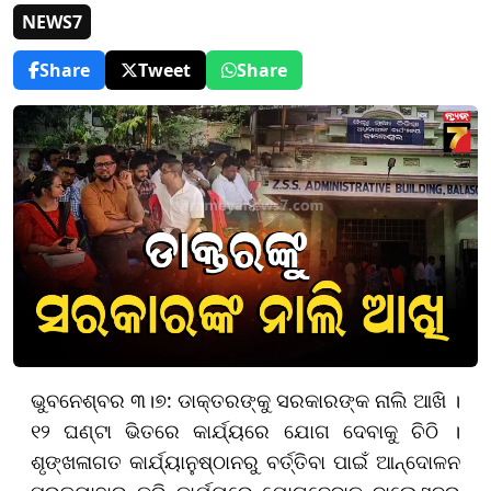
NEWS7
Share
Tweet
Share
ଭୁବନେଶ୍ବର ୩।୭: ଡାକ୍ତରଙ୍କୁ ସରକାରଙ୍କ ନାଲି ଆଖି ।
୧୨ ଘଣ୍ଟା ଭିତରେ କାର୍ଯ୍ୟରେ ଯୋଗ ଦେବାକୁ ଚିଠି ।
ଶୃଙ୍ଖଳାଗତ କାର୍ଯ୍ୟାନୁଷ୍ଠାନରୁ ବର୍ତ୍ତିବା ପାଇଁ ଆନ୍ଦୋଳନ