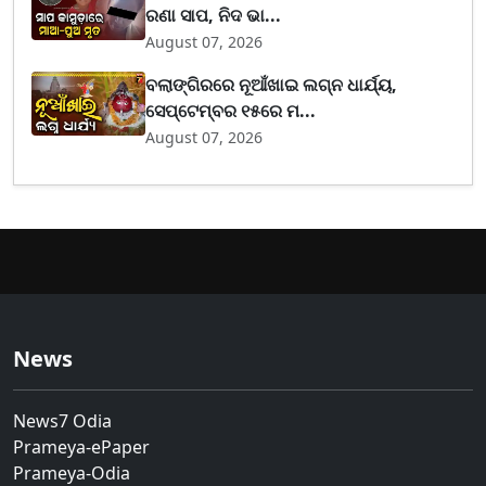
ରଣା ସାପ, ନିଦ ଭା...
August 07, 2026
ବଲାଙ୍ଗିରରେ ନୂଆଁଖାଇ ଲଗ୍ନ ଧାର୍ଯ୍ୟ,
ସେପ୍ଟେମ୍ବର ୧୫ରେ ମ...
August 07, 2026
News
News7 Odia
Prameya-ePaper
Prameya-Odia