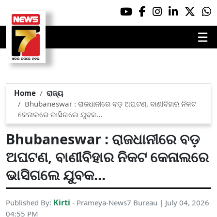
☰
Home
ରାଜ୍ୟ
Bhubaneswar : ରାଜଧାନୀରେ ବଡ଼ ଅଘଟଣ, ବାଣୀବିହାର ନିକଟ
କେନାଲରେ ଭାସିଗଲେ ଯୁବକ...
Bhubaneswar : ରାଜଧାନୀରେ ବଡ଼
ଅଘଟଣ, ବାଣୀବିହାର ନିକଟ କେନାଲରେ
ଭାସିଗଲେ ଯୁବକ...
Kirti
Published By:
- Prameya-News7 Bureau | July 04, 2026
04:55 PM