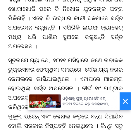
ଖୋଜାଖୋଜି ପରେ ବି ନିଖୋଜ ଯୁବକଙ୍କ ପତ୍ତା
ମିଳିନାହିଁ । ଏବେ ବି ଉଦ୍ଧାର କାରୀ ଦଳମାନେ ସର୍ଚ୍ଚ
ଅପରେସନ କରୁଛନ୍ତି । ଏପିରିକି ଲାଇଫ ଜ୍ୟାକେଟ୍‌
ମଧ୍ୟ ଧରି ପାଣିର ସୁଅରେ କରୁଛନ୍ତି ସର୍ଚ୍ଚ
ଅପରେସନ ।
ସୂଚନାଯୋଗ୍ୟ ଯେ, ୨୦୨୧ ମସିହାରେ ଜଣେ ନାବାଳକ
ଟ୍ୟୁଉସନର ଫେରୁଥିବା ସମୟରେ ସୌଭାଗ୍ୟ ନଗର
କେନାଲରେ ଭାସିଯାଇଥିଲେ । ଏହାପରେ ଆରମ୍ଭ
ହୋଇଥିଲା ସର୍ଚ୍ଚ ଅପରେସନ । ଦୀର୍ଘ ୧୯ ଘଣ୍ଟାର
ଅପରେସନ ପରେ ଯୁବକଙ୍କ ମୃତଦେହ ଠାବ
×
ଓଡ଼ିଶାକୁ ଫୁଡ୍ ପ୍ରୋସେସିଂ ହବ୍
କରିବା ଦିଗରେ ବଡ଼ ପଦକ୍ଷେପ, ୪୨
କରିଥିଲେ ଉଦ୍ଧାର କାରୀ ଦଳ । ଏହାପରେ ସମସ୍ତ
ହଜାରରୁ ଅଧିକ ନିଯୁକ୍ତି ସୁଯୋଗ
ମୁକୁଳା ଡ୍ରେନ୍‌ ଏବଂ କେନାଲ କଡ଼ରେ ବନ୍ଧ ଦିଆଯିବ
ବୋଲି ସରକାର ନିଷ୍ପତ୍ତି ନେଇଥିଲେ । କିନ୍ତୁ ସବୁ