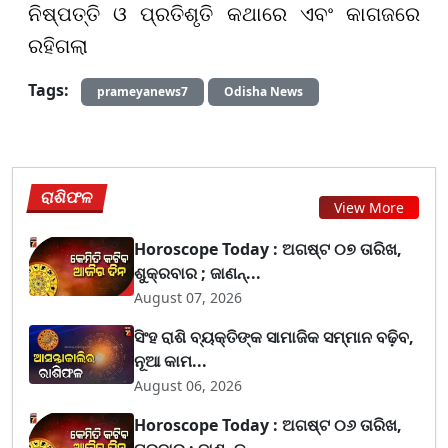
ନିଷ୍ପତ୍ତି ଓ ପ୍ରତିଶୃତି କଥାରେ ଏବଂ କାଗଜରେ
ରହିଗଲା
Tags:
prameyanews7
Odisha News
ରାଶିଫଳ
View More
Horoscope Today : ଅଗଷ୍ଟ ୦୭ ତାରିଖ,
ଶୁକ୍ରବାର ; ଜାଣନ୍...
August 07, 2026
ସିଂହ ରାଶି ବ୍ୟକ୍ତିଙ୍କ ସାମାଜିକ ସମ୍ମାନ ବଢ଼ିବ,
ନୂଆ କାମ...
August 06, 2026
Horoscope Today : ଅଗଷ୍ଟ ୦୬ ତାରିଖ,