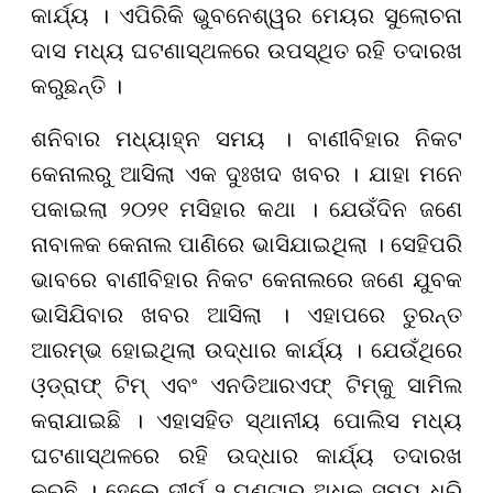
କାର୍ଯ୍ୟ । ଏପିରିକି ଭୁବନେଶ୍ୱର ମେୟର ସୁଲୋଚନା
ଦାସ ମଧ୍ୟ ଘଟଣାସ୍ଥଳରେ ଉପସ୍ଥିତ ରହି ତଦାରଖ
କରୁଛନ୍ତି ।
ଶନିବାର ମଧ୍ୟାହ୍ନ ସମୟ । ବାଣୀବିହାର ନିକଟ
କେନାଲରୁ ଆସିଲା ଏକ ଦୁଃଖଦ ଖବର । ଯାହା ମନେ
ପକାଇଲା ୨୦୨୧ ମସିହାର କଥା । ଯେଉଁଦିନ ଜଣେ
ନାବାଳକ କେନାଲ ପାଣିରେ ଭାସିଯାଇଥିଲା । ସେହିପରି
ଭାବରେ ବାଣୀବିହାର ନିକଟ କେନାଲରେ ଜଣେ ଯୁବକ
ଭାସିଯିବାର ଖବର ଆସିଲା । ଏହାପରେ ତୁରନ୍ତ
ଆରମ୍ଭ ହୋଇଥିଲା ଉଦ୍ଧାର କାର୍ଯ୍ୟ । ଯେଉଁଥିରେ
ଓ଼ଡ୍ରାଫ୍‌ ଟିମ୍‌ ଏବଂ ଏନଡିଆରଏଫ୍‌ ଟିମ୍‌କୁ ସାମିଲ
କରାଯାଇଛି । ଏହାସହିତ ସ୍ଥାନୀୟ ପୋଲିସ ମଧ୍ୟ
ଘଟଣାସ୍ଥଳରେ ରହି ଉଦ୍ଧାର କାର୍ଯ୍ୟ ତଦାରଖ
କରୁଛି । ହେଲେ ଦୀର୍ଘ ୨ ଘଣ୍ଟାରୁ ଅଧିକ ସମୟ ଧରି