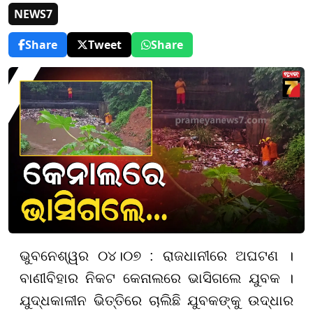
NEWS7
Share
Tweet
Share
ଭୁବନେଶ୍ୱର ୦୪।୦୭ : ରାଜଧାନୀରେ ଅଘଟଣ ।
ବାଣୀବିହାର ନିକଟ କେନାଲରେ ଭାସିଗଲେ ଯୁବକ ।
ଯୁଦ୍ଧକାଳୀନ ଭିତ୍ତିରେ ଚାଲିଛି ଯୁବକଙ୍କୁ ଉଦ୍ଧାର