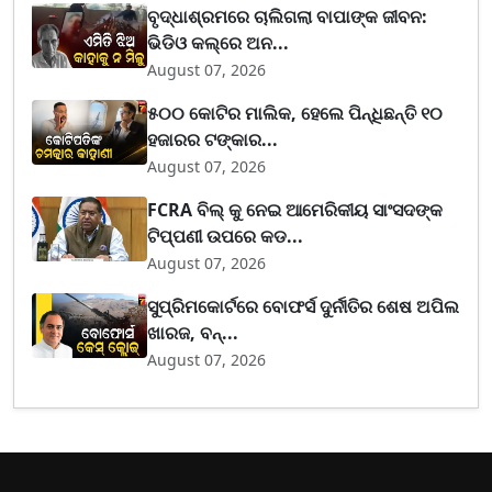
ବୃଦ୍ଧାଶ୍ରମରେ ଚାଲିଗଲା ବାପାଙ୍କ ଜୀବନ:
ଭିଡିଓ କଲ୍‌ରେ ଅନ...
August 07, 2026
୫୦୦ କୋଟିର ମାଲିକ, ହେଲେ ପିନ୍ଧିଛନ୍ତି ୧୦
ହଜାରର ଟଙ୍କାର...
August 07, 2026
FCRA ବିଲ୍ କୁ ନେଇ ଆମେରିକୀୟ ସାଂସଦଙ୍କ
ଟିପ୍ପଣୀ ଉପରେ କଡ...
August 07, 2026
ସୁପ୍ରିମକୋର୍ଟରେ ବୋଫର୍ସ ଦୁର୍ନୀତିର ଶେଷ ଅପିଲ
ଖାରଜ, ବନ୍...
August 07, 2026