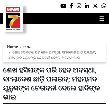
☰
Home
ଦେଶ
ଶେଖ ହସିନାଙ୍କ ପରି ହେବ ଅବସ୍ଥା, ବାଂଲାଦେଶ ଛାଡ଼ି ପଳାଇବ;
ମହମ୍ମଦ ୟୁନୁସଙ୍କ ଚେତାବନୀ ଦେଲେ ହାଦିଙ୍କ ଭାଇ
ଶେଖ ହସିନାଙ୍କ ପରି ହେବ ଅବସ୍ଥା,
ବାଂଲାଦେଶ ଛାଡ଼ି ପଳାଇବ; ମହମ୍ମଦ
ୟୁନୁସଙ୍କ ଚେତାବନୀ ଦେଲେ ହାଦିଙ୍କ
ଭାଇ