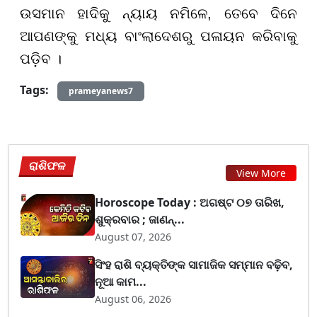
ଉସମାନ ହାଦିକୁ ନ୍ୟାୟ ନମିଳେ, ତେବେ ଦିନେ
ଆପଣଙ୍କୁ ମଧ୍ୟ ବାଂଲାଦେଶରୁ ପଳାୟନ କରିବାକୁ
ପଡ଼ିବ ।
Tags:
prameyanews7
ରାଶିଫଳ
View More
Horoscope Today : ଅଗଷ୍ଟ ୦୭ ତାରିଖ,
ଶୁକ୍ରବାର ; ଜାଣନ୍...
August 07, 2026
ସିଂହ ରାଶି ବ୍ୟକ୍ତିଙ୍କ ସାମାଜିକ ସମ୍ମାନ ବଢ଼ିବ,
ନୂଆ କାମ...
August 06, 2026