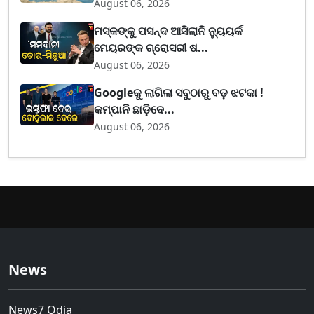
August 06, 2026
ମସ୍କଙ୍କୁ ପସନ୍ଦ ଆସିଲାନି ନ୍ୟୁୟର୍କ
ମେୟରଙ୍କ ଗ୍ରୋସରୀ ଷ...
August 06, 2026
Googleକୁ ଲାଗିଲା ସବୁଠାରୁ ବଡ଼ ଝଟକା !
କମ୍ପାନି ଛାଡ଼ିଦେ...
August 06, 2026
News
News7 Odia