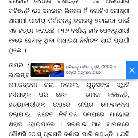
ସରକାର ଉପରେ ବର୍ଷିଛନ୍ତି । ସେ ଅଭିଯୋଗ
କରିଛନ୍ତି ଯେ ସରକାର ଭିତରେ ହିଁ ଗୋଟିଏ ଗୋଷ୍ଠୀ
ଆଗାମୀ ଜାତୀୟ ନିର୍ବାଚନକୁ ଟ୍ରାକରୁ ହଟାଇବା ପାଇଁ
ଏହି ହତ୍ୟା କରାଇଛି । ୩୨ ବର୍ଷୀୟ ହାଦି ଫେବ୍ରୁଆରୀ
୧୨ରେ ହେବାକୁ ଥିବା ସାଧାରଣ ନିର୍ବାଚନ ପାଇଁ ପ୍ରାର୍ଥୀ
ଥିଲେ ।
ଉମର ହାଦି ଚେତାବନୀ ଦେଇଛନ୍ତି, ଯଦି ତାଙ୍କ
×
ଓଡ଼ିଶାକୁ ଆସିବ ପୁଞ୍ଜି, ତିନିଦିନିଆ
ଦିଲ୍ଲୀ ଗସ୍ତରେ ଯିବେ
ଭାଇଙ୍କ ହତ୍ୟାକାରୀଙ୍କ ବିରୁଦ୍ଧରେ ଶୀଘ୍ର
ମୁଖ୍ୟମନ୍ତ୍ରୀ ମୋହନ ମାଝୀ
ମୋକଦ୍ଦମା ଚଲା ନଗଲେ, ୟୁନୁସଙ୍କ ସ୍ଥିତି
ହସିନାଙ୍କ ପରି ହେବ । ଉମର କହିଛନ୍ତି,
ହତ୍ୟାକାରୀଙ୍କ ଉପରେ ଶୀଘ୍ର ମୋକଦ୍ଦମା
ଚଲାଯାଉ, ନଚେତ ନିର୍ବାଚନ ସମୟରେ ମାହୋଲ
ଖରାପ ହୋଇପାରେ । ସରକାର ଆମ ସାମନାରେ
କୌଣସି ଠୋସ୍ ପ୍ରଗତି ଦର୍ଶାଇ ପାରି ନାହାନ୍ତି । ଯଦି