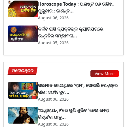
Horoscope Today : ଅଗଷ୍ଟ ୦୬ ତାରିଖ,
ଗୁରୁବାର ; ଜାଣନ୍ତ...
August 06, 2026
କର୍କଟ ରାଶି ବ୍ୟକ୍ତିଙ୍କ କ୍ୟାରିୟରରେ
ଉନ୍ନତିର ସମ୍ଭାବନା...
August 05, 2026
ମନୋରଞ୍ଜନ
View More
ସଲମାନ ହୋଇଥିଲେ 'ରାମ', ସୋନାଲି ବେନ୍ଦ୍ରେ
ସୀତା: ୪୦% ସୁଟ...
August 06, 2026
'ଆୱାରାପନ୍ ୨'ରେ ପୁଣି ଶୁଭିବ 'ତେରା ମେରା
ରିସ୍ତା'ର ଯାଦୁ...
August 06, 2026