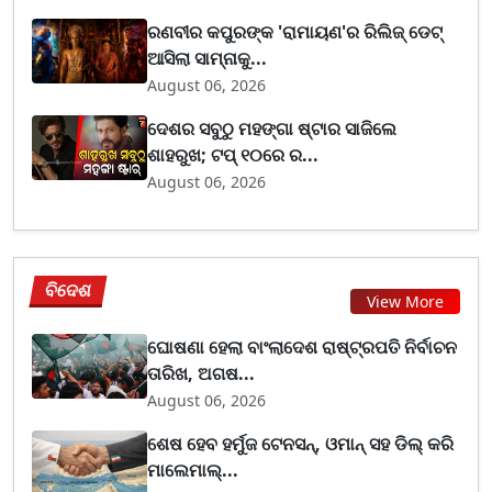
ରଣବୀର କପୁରଙ୍କ 'ରାମାୟଣ'ର ରିଲିଜ୍ ଡେଟ୍
ଆସିଲା ସାମ୍ନାକୁ...
August 06, 2026
ଦେଶର ସବୁଠୁ ମହଙ୍ଗା ଷ୍ଟାର ସାଜିଲେ
ଶାହରୁଖ; ଟପ୍‌ ୧୦ରେ ର...
August 06, 2026
ବିଦେଶ
View More
ଘୋଷଣା ହେଲା ବାଂଲାଦେଶ ରାଷ୍ଟ୍ରପତି ନିର୍ବାଚନ
ତାରିଖ, ଅଗଷ...
August 06, 2026
ଶେଷ ହେବ ହର୍ମୁଜ ଟେନସନ୍, ଓମାନ୍ ସହ ଡିଲ୍ କରି
ମାଲେମାଲ୍...