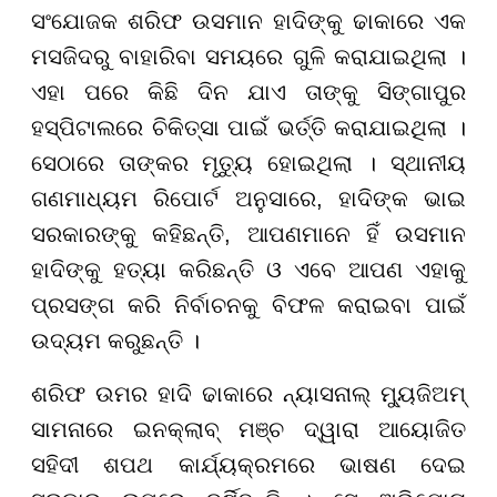
ସଂଯୋଜକ ଶରିଫ ଉସମାନ ହାଦିଙ୍କୁ ଢାକାରେ ଏକ
ମସଜିଦରୁ ବାହାରିବା ସମୟରେ ଗୁଳି କରାଯାଇଥିଲା ।
ଏହା ପରେ କିଛି ଦିନ ଯାଏ ତାଙ୍କୁ ସିଙ୍ଗାପୁର
ହସ୍ପିଟାଲରେ ଚିକିତ୍ସା ପାଇଁ ଭର୍ତ୍ତି କରାଯାଇଥିଲା ।
ସେଠାରେ ତାଙ୍କର ମୃତ୍ୟୁ ହୋଇଥିଲା । ସ୍ଥାନୀୟ
ଗଣମାଧ୍ୟମ ରିପୋର୍ଟ ଅନୁସାରେ, ହାଦିଙ୍କ ଭାଇ
ସରକାରଙ୍କୁ କହିଛନ୍ତି, ଆପଣମାନେ ହିଁ ଉସମାନ
ହାଦିଙ୍କୁ ହତ୍ୟା କରିଛନ୍ତି ଓ ଏବେ ଆପଣ ଏହାକୁ
ପ୍ରସଙ୍ଗ କରି ନିର୍ବାଚନକୁ ବିଫଳ କରାଇବା ପାଇଁ
ଉଦ୍ୟମ କରୁଛନ୍ତି ।
ଶରିଫ ଉମର ହାଦି ଢାକାରେ ନ୍ୟାସନାଲ୍ ମ୍ୟୁଜିଅମ୍
ସାମନାରେ ଇନକ୍ଲାବ୍ ମଞ୍ଚ ଦ୍ୱାରା ଆୟୋଜିତ
ସହିଦୀ ଶପଥ କାର୍ଯ୍ୟକ୍ରମରେ ଭାଷଣ ଦେଇ