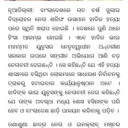
ନୂଆଦିଲ୍ଲୀ: ବାଂଲାଦେଶରେ ଗତ ବର୍ଷ ଜୁଲାଇ
ବିଦ୍ରୋହର ନେତା ଶରିଫ ଉସମାନ ହାଦିର ହତ୍ୟା
ପରେ ସ୍ଥିତି ଖରାପ ହୋଇଛି । ଦେଶରେ ପୁଣି ଥରେ
ହିଂସା ଆରମ୍ଭ ହୋଇଛି । ଏବେ ହାଦିର ଭାଇ
ମହମ୍ମଦ ୟୁନୁସର ନେତୃତ୍ୱାଧୀନ ଅନ୍ତରୀଣ
ସରକାର ଉପରେ ସଙ୍ଗୀନ ଅଭିଯୋଗ ଆଣି ବଡ଼
ଚେତାବନୀ ଦେଇଛନ୍ତି । ସେ କହିଛନ୍ତି ଯେ ଏହି ହତ୍ୟା
ଶାସନରେ ବସିଥିବା ଲୋକମାନେ ସାଧାରଣ ନିର୍ବାଚନକୁ
ଟ୍ରାକରୁ ହଟାଇବାର କାର୍ଯ୍ୟାନୁଷ୍ଠାନ ଅଟେ ।
ହାଦିଙ୍କ ଭାଇ ୟୁନୁସଙ୍କୁ ଚେତାବନୀ ଦେଇ କହିଛନ୍ତି
ଯେ ତାଙ୍କ ଅବସ୍ଥା ମଧ୍ୟ ଶେଖ ହସିନାଙ୍କ ପରି
ହେବ ଓ ବାଂଲାଦେଶ ଛାଡ଼ି ପାଳୟନ କରିବାକୁ ପଡ଼ିବ ।
ଜଣାଶୁଣା ଛାତ୍ର ନେତା ଓ ଇନକ୍ଲାବ୍ ମଞ୍ଚର