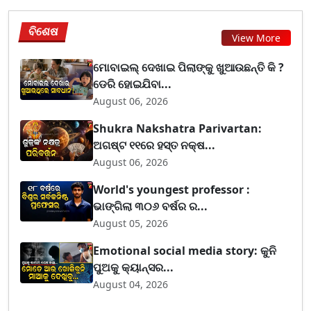
ବିଶେଷ
View More
ମୋବାଇଲ୍ ଦେଖାଇ ପିଲାଙ୍କୁ ଖୁଆଉଛନ୍ତି କି ?
ଡେରି ହୋଇଯିବା...
August 06, 2026
Shukra Nakshatra Parivartan:
ଅଗଷ୍ଟ ୧୧ରେ ହସ୍ତ ନକ୍ଷ...
August 06, 2026
World's youngest professor :
ଭାଙ୍ଗିଲା ୩୦୬ ବର୍ଷର ର...
August 05, 2026
Emotional social media story: କୁନି
ପୁଅକୁ କ୍ୟାନ୍ସର...
August 04, 2026