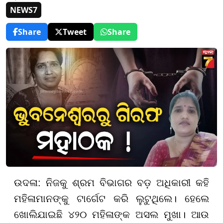
NEWS7
Share
Tweet
Share
ଉଦଳା: ନିଜକୁ ଶ୍ରମ ବିଭାଗର ବଡ଼ ଅଧିକାରୀ କହି
ମହିଳାମାନଙ୍କୁ ଟାର୍ଗେଟ କରି ଲୁଟୁଥିଲେ। ହେଲେ
ଖୋଲିଯାଇଛି ୪୨୦ ମହିଳାଙ୍କ ଅସଲ ମୁଖା। ଆଉ