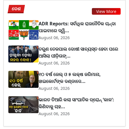
ଦେଶ
View More
ADR Reports: ସର୍ବାଧିକ ରାଜନୈତିକ ଚାନ୍ଦା
ପାଇବାରେ ଦ୍ୱି...
August 06, 2026
ତରୁଣ ତେଜପାଲ ଦୋଷୀ ସାବ୍ୟସ୍ତ ହେବା ପରେ
ଆସିଲା ପୀଡ଼ିତାଙ୍...
August 06, 2026
୧୦ ବର୍ଷ ଜେଲ୍ ଓ ୫ ଲକ୍ଷ ଜରିମାନା,
ହାଇକୋର୍ଟଙ୍କ ଦଣ୍ଡାଦେ...
August 06, 2026
ଭାରତ ତିଆରି କଲା ସାଂଘାତିକ ଡ୍ରୋନ୍ ‘କାଳ’:
କିଣିବାକୁ ଚାହ...
August 06, 2026