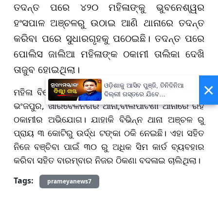
ତଦନ୍ତ ପରେ ୪୨୦ ମହିଳାଙ୍କୁ ଭୁବନେଶ୍ୱର
ହଂସପାଳ ଅଞ୍ଚଳରୁ ଉଠାଇ ଆଣି ଥାନାରେ ତଦନ୍ତ
କରିବା ପରେ ସୁଧାରଗୃହକୁ ପଠେଇଛି। ତଦନ୍ତ ପରେ
ପୋଲିସ ଜାଲିଆ ମହିଳାଙ୍କ ଠକାମୀ ତାଲିକା ଦେଖି
ତାଜୁବ ହୋଇଥିଲା।
×
ଓଡ଼ିଶାକୁ ଆସିବ ପୁଞ୍ଜି, ତିନିଦିନିଆ
ମହିଳା ବିନୋଦିନୀ ନାୟକ କପ୍ତିପଦା ଥାନା ସମେତ ଉଦଳା,
ଦିଲ୍ଲୀ ଗସ୍ତରେ ଯିବେ
ମୁଖ୍ୟମନ୍ତ୍ରୀ ମୋହନ ମାଝୀ
ଭଂଜପୁର, ଖାରବେଳନଗର ଥାନା,ବାଲିପାଟଣା ଥାନାରେ ରହି
ଠକାମୀର ଅଭିଯୋଗ। ଯାହାକି ବିଭିନ୍ନ ଥାନା ଅଞ୍ଚଳ ରୁ
ପ୍ରାୟ ୩ କୋଟିରୁ ଉର୍ଦ୍ଧ ଟଙ୍କା ଠକି ନେଇଛି। ଏହା ସହିତ
ନିଜେ ବଞ୍ଚିବା ପାଇଁ ୩୦ ରୁ ଅଧିକ ସିମ କାର୍ଡ ବ୍ୟବହାର
କରିବା ସହିତ ବାରମ୍ବାର ନିଜର ଠିକଣା ବଦଳାଇ ଚାଲିଥିଲା।
Tags:
prameyanews7