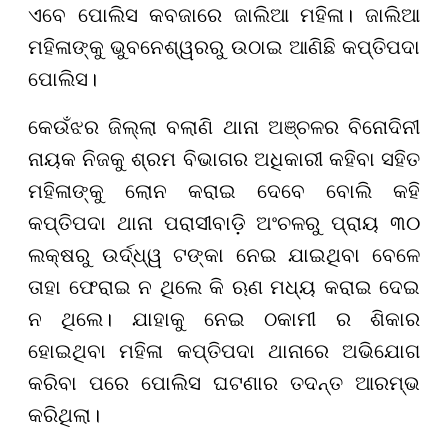
ଏବେ ପୋଲିସ କବଜାରେ ଜାଲିଆ ମହିଳା। ଜାଲିଆ
ମହିଳାଙ୍କୁ ଭୁବନେଶ୍ୱରରୁ ଉଠାଇ ଆଣିଛି କପ୍ତିପଦା
ପୋଲିସ।
କେଉଁଝର ଜିଲ୍ଲା ବଲାଣି ଥାନା ଅଞ୍ଚଳର ବିନୋଦିନୀ
ନାୟକ ନିଜକୁ ଶ୍ରମ ବିଭାଗର ଅଧିକାରୀ କହିବା ସହିତ
ମହିଳାଙ୍କୁ ଲୋନ କରାଇ ଦେବେ ବୋଲି କହି
କପ୍ତିପଦା ଥାନା ପରାସୀବାଡ଼ି ଅଂଚଳରୁ ପ୍ରାୟ ୩୦
ଲକ୍ଷରୁ ଉର୍ଦ୍ଧ୍ୱ ଟଙ୍କା ନେଇ ଯାଇଥିବା ବେଳେ
ତାହା ଫେରାଇ ନ ଥିଲେ କି ଋଣ ମଧ୍ୟ କରାଇ ଦେଇ
ନ ଥିଲେ। ଯାହାକୁ ନେଇ ଠକାମୀ ର ଶିକାର
ହୋଇଥିବା ମହିଳା କପ୍ତିପଦା ଥାନାରେ ଅଭିଯୋଗ
କରିବା ପରେ ପୋଲିସ ଘଟଣାର ତଦନ୍ତ ଆରମ୍ଭ
କରିଥିଲା।