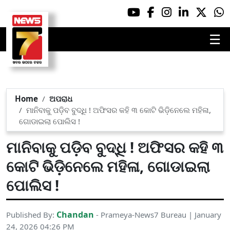
☰
Home
ଅପରାଧ
ମାନିବାକୁ ପଡ଼ିବ ବୁଦ୍ଧି ! ଅଫିସର କହି ୩ କୋଟି ଭିଡ଼ିନେଲେ ମହିଳା,
ଗୋଡାଇଲା ପୋଲିସ !
ମାନିବାକୁ ପଡ଼ିବ ବୁଦ୍ଧି ! ଅଫିସର କହି ୩
କୋଟି ଭିଡ଼ିନେଲେ ମହିଳା, ଗୋଡାଇଲା
ପୋଲିସ !
Chandan
Published By:
- Prameya-News7 Bureau | January
24, 2026 04:26 PM