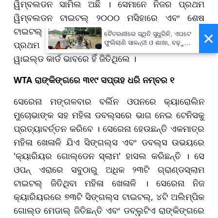
ୱିମ୍ବଲଡନ ସାମିଲ ଅଛି । ସେମାନେ ନିଜର ପ୍ରଥମ
ୱିମ୍ବଲଡନ ଟାଇଟଲ୍ ୨୦୦୦ ମସିହାରେ ଏବଂ ଶେଷ
ଟାଇଟଲ୍ ୨୦୧୬ରେ ଜିତିଥିଲେ । ୱିମ୍ବଲଡନରେ ନିଜର
×
ବୈତରଣୀରେ ସ୍ଥିତି ସୁଧୁରିନି, ଏପଟେ
ଫୁଲିଲାଣି ସାଳନ୍ଦୀ ଓ ଶାଖା, ବଢ଼ୁଛି
ପ୍ରଥମ ଦୁଇଟି ଯାକ ଟାଇଟଲ୍ (୨୦୦୦ ଏବଂ ୨୦୦୨)
ବନ୍ୟା ଭୟ
ୱାଇଲ୍ଡ କାର୍ଡ ଭାବରେ ହିଁ ଜିତିଥିଲେ ।
WTA ରାଙ୍କିଙ୍ଗରେ ୩୧୯ ସପ୍ତାହ ଧରି ନମ୍ବର ୧
ସେରେନା ମଙ୍ଗଳବାର ବର୍ଲିନ ଓପନରେ କ୍ୟାରୋଲିନ
ମୁଚୋଭାଙ୍କ ସହ ମହିଳା ଡବଲ୍ସରେ ଭାଗ ନେଇ ଟେନିସକୁ
ପ୍ରତ୍ୟାବର୍ତ୍ତନ କରିବେ । ସେରେନା ହେଉଛନ୍ତି ଏକମାତ୍ର
ମହିଳା ଖେଳାଳି ଯିଏ ସିଙ୍ଗଲ୍ସ ଏବଂ ଡବଲ୍ସ ଉଭୟରେ
'କ୍ୟାରିୟର ଗୋଲ୍ଡେନ ସ୍ଲାମ' ହାସଲ କରିଛନ୍ତି । ସେ
ଓପନ୍ ଏରାରେ ସବୁଠାରୁ ଅଧିକ ୨୩ଟି ଗ୍ରାଣ୍ଡସ୍ଲାମ
ଟାଇଟଲ୍ ଜିତିଥିବା ମହିଳା ଖେଳାଳି । ସେରେନା ନିଜ
କ୍ୟାରିୟରରେ ୭୩ଟି ସିଙ୍ଗଲ୍ସ ଟାଇଟଲ୍, ୪ଟି ଅଲିମ୍ପିକ
ଗୋଲ୍ଡ ମେଡାଲ୍ ଜିତିଛନ୍ତି ଏବଂ ଡବ୍ଲୁଟିଏ ରାଙ୍କିଙ୍ଗରେ