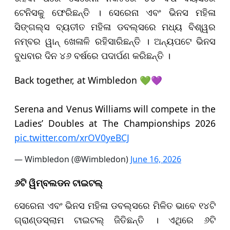
ଟେନିସକୁ ଫେରିଛନ୍ତି । ସେରେନା ଏବଂ ଭିନସ ମହିଳା
ସିଙ୍ଗଲ୍ସ ବ୍ୟତୀତ ମହିଳା ଡବଲ୍ସରେ ମଧ୍ୟ ବିଶ୍ୱର
ନମ୍ବର ୱାନ୍ ଖେଳାଳି ରହିସାରିଛନ୍ତି । ଅନ୍ୟପଟେ ଭିନସ
ବୁଧବାର ଦିନ ୪୬ ବର୍ଷରେ ପଦାର୍ପଣ କରିଛନ୍ତି ।
Back together, at Wimbledon 💚💜
Serena and Venus Williams will compete in the
Ladies’ Doubles at The Championships 2026
pic.twitter.com/xrOV0yeBCJ
— Wimbledon (@Wimbledon)
June 16, 2026
୬ଟି ୱିମ୍ବଲଡନ ଟାଇଟଲ୍
ସେରେନା ଏବଂ ଭିନସ ମହିଳା ଡବଲ୍ସରେ ମିଳିତ ଭାବେ ୧୪ଟି
ଗ୍ରାଣ୍ଡସ୍ଲାମ ଟାଇଟଲ୍ ଜିତିଛନ୍ତି । ଏଥିରେ ୬ଟି