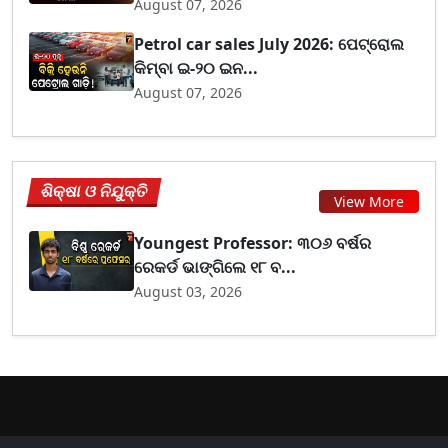
August 07, 2026
Petrol car sales July 2026: ପେଟ୍ରୋଲ
କିମ୍ବା ଇ-୨୦ ଇନ...
August 07, 2026
ଶିକ୍ଷା ଓ ନିଯୁକ୍ତି
View More
Youngest Professor: ୩୦୬ ବର୍ଷର
ରେକର୍ଡ ଭାଙ୍ଗିଲେ ୧୮ ବ...
August 03, 2026