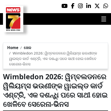
☰
Home
ଖେଳ
Wimbledon 2026: ୱିମ୍ବଲଡନରେ ୱିଲିୟମ୍ସ ଭଉଣୀଙ୍କ
ୱାଇଲ୍ଡ କାର୍ଡ ଏଣ୍ଟ୍ରି, ଏକ ଦଶନ୍ଧି ପରେ ସାଥୀ ହୋଇ ଖେଳିବେ
ସେରେନା-ଭିନସ
Wimbledon 2026: ୱିମ୍ବଲଡନରେ
ୱିଲିୟମ୍ସ ଭଉଣୀଙ୍କ ୱାଇଲ୍ଡ କାର୍ଡ
ଏଣ୍ଟ୍ରି, ଏକ ଦଶନ୍ଧି ପରେ ସାଥୀ ହୋଇ
ଖେଳିବେ ସେରେନା-ଭିନସ