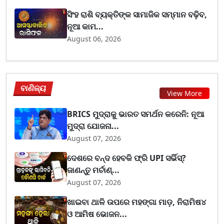
ସିଂହ ରାଶି ବ୍ୟକ୍ତିଙ୍କ ସାମାଜିକ ସମ୍ମାନ ବଢ଼ିବ,
ନୂଆ କାମ...
August 06, 2026
ବାଣିଜ୍ୟ
View More
BRICS ମୁଦ୍ରାକୁ ଭାରତ ସମର୍ଥନ କରେନି: ନୂଆ
ମୁଦ୍ରା ଯୋଜନା...
August 07, 2026
ଦେଶରେ ବନ୍ଦ ହେବକି ଫ୍ରି UPI ସର୍ଭିସ୍?
ଜାଣନ୍ତୁ ମର୍ଚାଣ୍...
August 07, 2026
ଖାଇବା ଥାଳି ଉପରେ ମହଙ୍ଗା ମାଡ଼, ନିରାମିଷ୪
ଓ ଆମିଷ ଭୋଜନ...