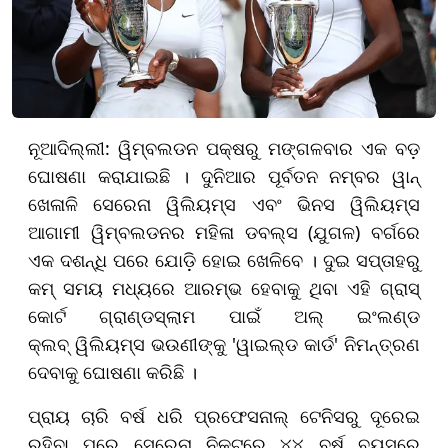
ନୂଆଦିଲ୍ଲୀ: ୱିମ୍ବଲଡନ ପକ୍ଷରୁ ମଙ୍ଗଳବାର ଏକ ବଡ଼
ଘୋଷଣା କରାଯାଇଛି । ଦୁନିଆର ପୂର୍ବତନ ନମ୍ବର ୱାନ୍
ଖେଳାଳି ସେରେନା ୱିଲିୟମ୍ସ ଏବଂ ଭିନସ ୱିଲିୟମ୍ସ
ଆଗାମୀ ୱିମ୍ବଲଡନର ମହିଳା ଡବଲ୍ସ (ଯୁଗଳ) ବର୍ଗରେ
ଏକ ଦଶନ୍ଧି ପରେ ଯୋଡ଼ି ହୋଇ ଖେଳିବେ । ଦୁଇ ସପ୍ତାହରୁ
କମ୍ ସମୟ ମଧ୍ୟରେ ଆରମ୍ଭ ହେବାକୁ ଥିବା ଏହି ଗ୍ରାସ୍
କୋର୍ଟ ଗ୍ରାଣ୍ଡସ୍ଲାମ ପାଇଁ ଅଲ୍ ଇଂଲଣ୍ଡ
କ୍ଲବ୍ ୱିଲିୟମ୍ସ ଭଉଣୀଙ୍କୁ 'ୱାଇଲ୍ଡ କାର୍ଡ' ନିମନ୍ତ୍ରଣ
ଦେବାକୁ ଘୋଷଣା କରିଛି ।
ପ୍ରାୟ ଚାରି ବର୍ଷ ଧରି ପ୍ରଫେସନାଲ୍ ଟେନିସରୁ ଦୂରେଇ
ରହିବା ପରେ ସେରେନା ନିକଟରେ ୪୪ ବର୍ଷ ବୟସରେ