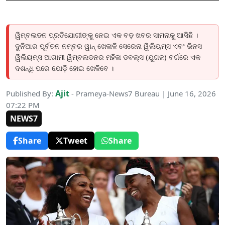
ୱିମ୍ବଲଡନ ପ୍ରତିଯୋଗୀଙ୍କୁ ନେଇ ଏକ ବଡ଼ ଖବର ସାମନାକୁ ଆସିଛି ।
ଦୁନିଆର ପୂର୍ବତନ ନମ୍ବର ୱାନ୍ ଖେଳାଳି ସେରେନା ୱିଲିୟମ୍ସ ଏବଂ ଭିନସ
ୱିଲିୟମ୍ସ ଆଗାମୀ ୱିମ୍ବଲଡନର ମହିଳା ଡବଲ୍ସ (ଯୁଗଳ) ବର୍ଗରେ ଏକ
ଦଶନ୍ଧି ପରେ ଯୋଡ଼ି ହୋଇ ଖେଳିବେ ।
Ajit
Published By:
- Prameya-News7 Bureau | June 16, 2026
07:22 PM
NEWS7
Share
Tweet
Share