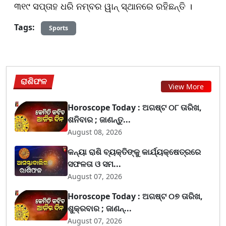
୩୧୯ ସପ୍ତାହ ଧରି ନମ୍ବର ୱାନ୍ ସ୍ଥାନରେ ରହିଛନ୍ତି ।
Tags:
Sports
ରାଶିଫଳ
View More
Horoscope Today : ଅଗଷ୍ଟ ୦୮ ତାରିଖ,
ଶନିବାର ; ଜାଣନ୍ତୁ...
August 08, 2026
କନ୍ୟା ରାଶି ବ୍ୟକ୍ତିଙ୍କୁ କାର୍ଯ୍ୟକ୍ଷେତ୍ରରେ
ସଫଳତା ଓ ସମ...
August 07, 2026
Horoscope Today : ଅଗଷ୍ଟ ୦୭ ତାରିଖ,
ଶୁକ୍ରବାର ; ଜାଣନ୍...
August 07, 2026