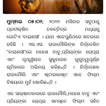
ମୁମ୍ଵାଇ ୦୫।୦୨;
୨୦୨୭ ମସିହାର ସବୁଠାରୁ
ପ୍ରତୀକ୍ଷିତ ଚଳଚ୍ଚିତ୍ର ମଧ୍ୟରୁ
ଗୋଟିଏ
'
ବାରାଣସୀ
' । ଯାହା ଏବେ
ପୁଣିଥରେ ଖବରରେ
ରହିଛି । ଏସ.ଏସ. ରାଜାମୌଲିଙ୍କ ନିର୍ଦ୍ଦେଶିତ
"ବାରାଣସୀ"ରେ ମହେଶ ବାବୁ
,
ପ୍ରିୟଙ୍କା ଚୋପ୍ରା
ଏବଂ ପୃଥ୍
ୱୀରାଜ ସୁକୁମାରନ ଗୁରୁତ୍ୱପୂର୍ଣ୍ଣ
ଭୂମିକାରେ ଅଭିନୟ କରିଛନ୍ତି । ନିର୍ଦ୍ଦେଶକ
ରାଜାମୌଲି ଏବଂ ଷ୍ଟାରକାଷ୍ଟ ଏବେ ଫିଲ୍ମ
ବିଷୟରେ ମୁହଁ ଖୋଲିଛନ୍ତି ।
ଏକ ସାକ୍ଷାତକାରରେ ରାଜାମୌଲି
,
ମହେଶ ବାବୁ ଏବଂ
ପ୍ରିୟଙ୍କା ଚୋପ୍ରା ସମସ୍ତେ ଫିଲ୍ମ ସହିତ