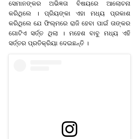
ସେମାନଙ୍କର ଅଭିଜ୍ଞତା ବିଷୟରେ ଆଲୋଚନା
କରିଥିଲେ । ପ୍ରିୟଙ୍କା ଏହା ମଧ୍ୟ ପ୍ରକାଶ
କରିଥିଲେ ଯେ ଫିଲ୍ମରେ ରାଜି ହେବା ପାଇଁ ତାଙ୍କର
ଗୋଟିଏ ସର୍ତ୍ତ ଥିଲା । ମହେଶ ବାବୁ ମଧ୍ୟ ଏହି
ସର୍ତ୍ତର ପ୍ରତିକ୍ରିୟା ଦେଇଛନ୍ତି ।