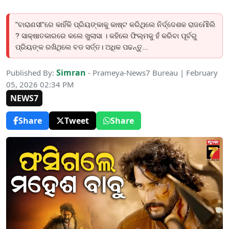
"ବାରାଣସୀ"ରେ କାହିଁକି ପ୍ରିୟଙ୍କାକୁ କାଷ୍ଟ କରିଥିଲେ ନିର୍ଦ୍ଦେଶକ ରାଜମୌଲି
? ସାକ୍ଷାତକାରରେ କଲେ ଖୁଲାସା । କହିଲେ ଫିଲ୍ମକୁ ହଁ କରିବା ପୂର୍ବରୁ
ପ୍ରିୟଙ୍କ ରଖିଥିଲେ ବଡ ସର୍ତ୍ତ। ଅଧିକ ପଢନ୍ତୁ...
Simran
Published By:
- Prameya-News7 Bureau | February
05, 2026 02:34 PM
NEWS7
Share
Tweet
Share