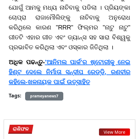
ଯୋଗୁଁ ଆମକୁ ମଧ୍ୟ ନାଚିବାକୁ ପଡିଲା । ପ୍ରିୟଙ୍କା
ଚୋପ୍ରା ରାଜାମୌଲିଙ୍କୁ ନାଚିବାକୁ ଅନୁରୋଧ
କରିଥିଲେ କାରଣ "RRR" ଫିଲ୍ମର "ନାଟୁ ନାଟୁ"
ଗୀତଟି ଏହାର ଗୀତ ଏବଂ ଡ୍ୟାନ୍ସ ସହ ସାରା ବିଶ୍ୱକୁ
ପ୍ରଭାବିତ କରିଥିଲା ଏବଂ ଓସ୍କାର ଜିତିଥିଲା ।
ଅଧିକ ପଢନ୍ତୁ-
'ଆନିମଲ ପାର୍କ'ର ଷ୍ଟୋରୀକୁ ନେଇ
ହିଣ୍ଟ ଦେଲେ ନିର୍ମାତା ସନ୍ଦୀପ ରେଡ୍ଡି, ରଣବୀର
କହିଲେ-ଖଳନାୟକ ପାଇଁ ଉତ୍ସାହିତ
Tags:
prameyanews7
ରାଶିଫଳ
View More