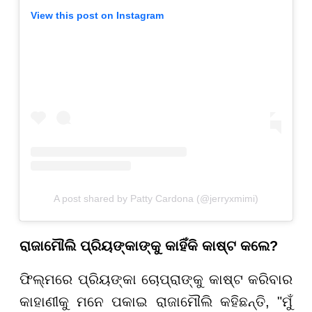
View this post on Instagram
A post shared by Patty Cardona (@jerryxmimi)
ରାଜାମୌଲି ପ୍ରିୟଙ୍କାଙ୍କୁ କାହିଁକି କାଷ୍ଟ କଲେ?
ଫିଲ୍ମରେ ପ୍ରିୟଙ୍କା ଚୋପ୍ରାଙ୍କୁ କାଷ୍ଟ କରିବାର
କାହାଣୀକୁ ମନେ ପକାଇ ରାଜାମୌଲି କହିଛନ୍ତି, "ମୁଁ