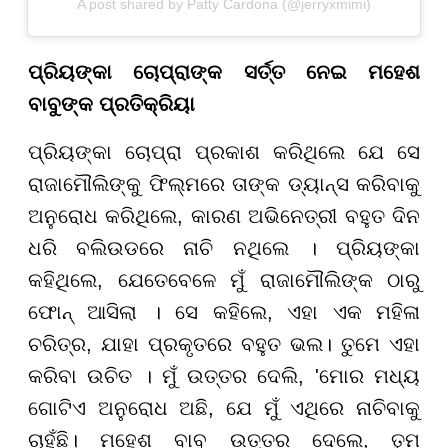
A post shared by Patty Cardona (@jerryxmimi)
ପ୍ରିୟଙ୍କା ଚୋପ୍ରାଙ୍କ ସର୍ତ୍ତ ନେଇ ମହେଶ
ବାବୁଙ୍କ ପ୍ରତିକ୍ରିୟା
ପ୍ରିୟଙ୍କା ଚୋପ୍ରା ପ୍ରକାଶ କରିଥିଲେ ଯେ ସେ
ରାଜାମୌଲିଙ୍କୁ ଫିଲ୍ମରେ ତାଙ୍କ ଡ୍ୟାନ୍ସ କରିବାକୁ
ଅନୁରୋଧ କରିଥିଲେ, କାରଣ ଅଭିନେତ୍ରୀ ବହୁତ ଦିନ
ଧରି ବଲିଉଡରେ ନାଚି ନଥିଲେ । ପ୍ରିୟଙ୍କା
କହିଥିଲେ, ଯେତେବେଳେ ମୁଁ ରାଜାମୌଲିଙ୍କ ଠାରୁ
ଫୋନ୍ ଆସିଲା । ସେ କହିଲେ, ଏହା ଏକ ମହିଳା
ଚରିତ୍ର, ଯାହା ପ୍ରକୃତରେ ବହୁତ ଭଲ। ତୁମେ ଏହା
କରିବା ଉଚିତ । ମୁଁ ଉତ୍ତର ଦେଲି, 'ମୋର ମଧ୍ୟ
ଗୋଟିଏ ଅନୁରୋଧ ଅଛି, ଯେ ମୁଁ ଏଥିରେ ନାଚିବାକୁ
ଚାହୁଁଛି। ମହେଶ ବାବୁ ଉତ୍ତର ଦେଲେ, ତୁମ