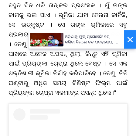
ବହୁତ ଦିନ ଧରି ତାଙ୍କର ପ୍ରଶଂସକ । ମୁଁ ତାଙ୍କ
କାମକୁ ଭଲ ପାଏ । ଭୂମିକା ଯାହା ହେଉନା କାହିଁକି,
ସେ ଉତ୍କୃଷ୍ଟ । ସେ ତାଙ୍କ ଭୂମିକାରେ ସବୁ
ପ୍ରକାରର ପରିଶ୍ରମ ସହ ନ୍ୟାଚୁରାଲ କାମ କରନ୍ତି
×
ଓଡ଼ିଶାକୁ ଫୁଡ୍ ପ୍ରୋସେସିଂ ହବ୍
କରିବା ଦିଗରେ ବଡ଼ ପଦକ୍ଷେପ, ୪୨
। ତେଣୁ, ମୁଁ ସମାନ ଅଭିନେତ୍ରୀ ଖୋଜୁଥିଲି । ମୋ
ହଜାରରୁ ଅଧିକ ନିଯୁକ୍ତି ସୁଯୋଗ
ପାଖରେ ଅନେକ ଅପସନ୍ ଥିଲା, କିନ୍ତୁ ଏହି ଭୂମିକା
ପାଇଁ ପ୍ରିୟଙ୍କା ଚୋପ୍ରା ଥିଲେ ବେଷ୍ଟ । ସେ ଏକ
ଶକ୍ତିଶାଳୀ ଭୂମିକା ନିର୍ବାହ କରିପାରିବେ । ତେଣୁ, ତିନି
ଘଣ୍ଟାରୁ ଅଧିକ ସମୟ ବିଶିଷ୍ଟ ଫିଲ୍ମ ପାଇଁ
ପ୍ରିୟଙ୍କା ଚୋପ୍ରା ଏକମାତ୍ର ପସନ୍ଦ ଥିଲେ।"