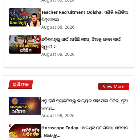
Teacher Recruitment Odisha: ଏଣିକି ଜଣିକିଆ
ଶିକ୍ଷକରେ...
August 08, 2026
ଛତିଶଗଡ଼ରୁ ଧାଇଁ ଆସିଛି ମାଆ, ଝିଅକୁ ନେବା ପାଇଁ
ସ୍ୱାମୀ ସ...
August 08, 2026
ରାଶିଫଳ
View More
ଧନୁ ରାଶି ବ୍ୟକ୍ତିଙ୍କୁ ଭାଗ୍ୟର ସହଯୋଗ ମିଳିବ, ନୂଆ
କାମର...
August 08, 2026
Horoscope Today : ଅଗଷ୍ଟ ୦୮ ତାରିଖ, ଶନିବାର
; ଜାଣନ୍ତୁ...