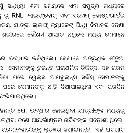
ଯୋଗୁଁ ସନ୍ଧ୍ୟା ୬ଟା ସମୟରେ ଏହା ସମୁଦ୍ର ମଧ୍ୟରେ
ୱେ ରୁ RNLI ଲାଇଫ୍ବୋଟ୍ ଏବଂ ଏଚ୍ଏମ୍ କୋଷ୍ଟଗାର୍ଡର
ୟ ଯାତ୍ରୀ ଲାଇଫ୍ ଜ୍ୟାକେଟ୍ ପିନ୍ଧି ବିମାନର ଡେଣା
ଙ୍କ ଶରୀରରେ କୌଣସି ଆଘାତ ନଥିଲେ ମଧ୍ୟ ସେମାନେ
ରେ ଉଦ୍ଧାର କରିଥିଲେ। ସେମାନେ ଅତ୍ୟଧିକ ଶୀତୁଆ
 ସେମାନଙ୍କୁ ତୁରନ୍ତ ପ୍ରାଥମିକ ଚିକିତ୍ସା ସହ ଗରମ
ା ପରେ ୱେଲ୍ସ ଆମ୍ବୁଲାନ୍ସ ସର୍ଭିସ୍ ସେମାନଙ୍କୁ
୍ସା ପରେ ସେମାନଙ୍କୁ ଛାଡ଼ି ଦିଆଯାଇଥିଲା ଏବଂ ପରଦିନ
ଫେରିଯାଇଥିଲେ।
ହିଛନ୍ତି ଯେ, ଉଦ୍ଧାର ହୋଇଥିବା ଯାତ୍ରୀଙ୍କ ମଧ୍ୟରୁ
ଇଥିବା ଜଣେ ଆୟର୍ଲାଣ୍ଡର ନାବିକଙ୍କ ପଡ଼ୋଶୀ ଥିଲେ।
୍ରଦାନକାରୀଙ୍କୁ କୃତଜ୍ଞତା ଜଣାଇଛନ୍ତି। ଏହି ଘଟଣାଟି