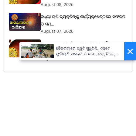
August 08, 2026
କନ୍ୟା ରାଶି ବ୍ୟକ୍ତିଙ୍କୁ କାର୍ଯ୍ୟକ୍ଷେତ୍ରରେ ସଫଳତା
ଓ ସମ...
August 07, 2026
Horoscope Today : ଅଗଷ୍ଟ ୦୭ ତାରିଖ,
×
ବୈତରଣୀରେ ସ୍ଥିତି ସୁଧୁରିନି, ଏପଟେ
ଶୁକ୍ରବାର ; ଜାଣନ୍...
ଫୁଲିଲାଣି ସାଳନ୍ଦୀ ଓ ଶାଖା, ବଢ଼ୁଛି ବନ୍ୟା
August 07, 2026
ଭୟ