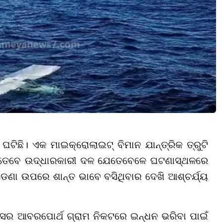
ଟିଛି। ଏକ ମାଇକ୍ରୋଲାଇଟ୍ ବିମାନ ଯାନ୍ତ୍ରିକ ତ୍ରୁଟି
। ତେବେ ଉଦ୍ଧାରକାରୀ ଦଳ ଯେତେବେଳେ ଘଟଣାସ୍ଥଳରେ
ଡେଣା ଉପରେ ଶାନ୍ତ ଭାବେ ବସିଥିବାର ଦେଖି ଆଶ୍ଚର୍ଯ୍ୟ
୍ସର ଆବରପୋର୍ଥ ଗ୍ରାମ ନିକଟରେ ଇନ୍ଧନ ଭରିବା ପାଇଁ