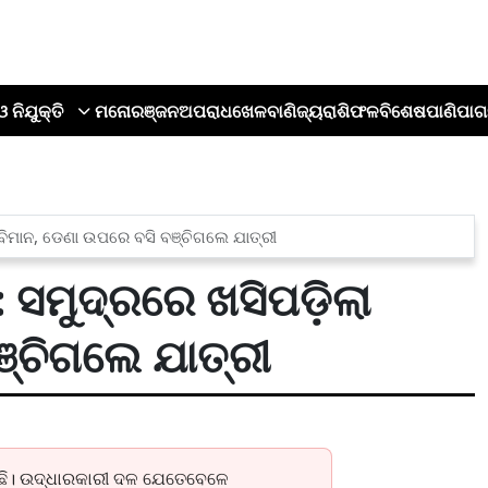
ଓ ନିଯୁକ୍ତି
ମନୋରଞ୍ଜନ
ଅପରାଧ
ଖେଳ
ବାଣିଜ୍ୟ
ରାଶିଫଳ
ବିଶେଷ
ପାଣିପାଗ
 ବିମାନ, ଡେଣା ଉପରେ ବସି ବଞ୍ଚିଗଲେ ଯାତ୍ରୀ
ସମୁଦ୍ରରେ ଖସିପଡ଼ିଲା
ଞ୍ଚିଗଲେ ଯାତ୍ରୀ
ିଛି। ଉଦ୍ଧାରକାରୀ ଦଳ ଯେତେବେଳେ