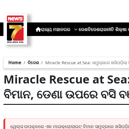
ରାଜ୍ୟ
ମହାନଗର
ଦେଶ
ବିଦେଶ
ରାଜନୀତି
ଶିକ୍ଷା 
Home
ବିଦେଶ
Miracle Rescue at Sea: ସମୁଦ୍ରରେ ଖସିପଡ଼ିଲା
Miracle Rescue at Sea: 
ବିମାନ, ଡେଣା ଉପରେ ବସି ବ
ୱେଲ୍‌ସ ଉପକୂଳରେ ଏକ ମାଇକ୍ରୋଲାଇଟ୍ ବିମାନ ସମୁଦ୍ରରେ ଖସିପଡ଼