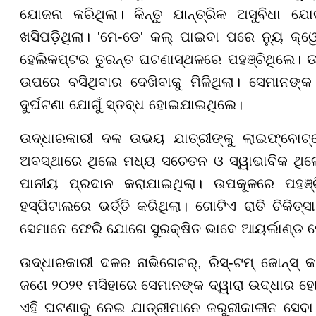
ଯୋଜନା କରିଥିଲା। କିନ୍ତୁ ଯାନ୍ତ୍ରିକ ଅସୁବିଧା 
ଖସିପଡ଼ିଥିଲା। 'ମେ-ଡେ' କଲ୍ ପାଇବା ପରେ ନ୍ୟୁ କ୍
ହେଲିକପ୍ଟର ତୁରନ୍ତ ଘଟଣାସ୍ଥଳରେ ପହଞ୍ଚିଥିଲେ। ଉଭ
ଉପରେ ବସିଥିବାର ଦେଖିବାକୁ ମିଳିଥିଲା। ସେମାନ
ଦୁର୍ଘଟଣା ଯୋଗୁଁ ସ୍ତବ୍ଧ ହୋଇଯାଇଥିଲେ।
ଉଦ୍ଧାରକାରୀ ଦଳ ଉଭୟ ଯାତ୍ରୀଙ୍କୁ ଲାଇଫ୍ବୋଟ୍
ଅବସ୍ଥାରେ ଥିଲେ ମଧ୍ୟ ସଚେତନ ଓ ସ୍ୱାଭାବିକ ଥିଲେ।
ପାନୀୟ ପ୍ରଦାନ କରାଯାଇଥିଲା। ଉପକୂଳରେ ପହଞ୍ଚିବ
ହସ୍ପିଟାଲରେ ଭର୍ତ୍ତି କରିଥିଲା। ଗୋଟିଏ ରାତି ଚିକିତ
ସେମାନେ ଫେରି ଯୋଗେ ସୁରକ୍ଷିତ ଭାବେ ଆୟର୍ଲାଣ୍ଡ 
ଉଦ୍ଧାରକାରୀ ଦଳର ନାଭିଗେଟର୍, ରିସ୍-ଟମ୍ ଜୋନ୍ସ୍ କ
ଜଣେ ୨୦୨୧ ମସିହାରେ ସେମାନଙ୍କ ଦ୍ୱାରା ଉଦ୍ଧାର ହୋ
ଏହି ଘଟଣାକୁ ନେଇ ଯାତ୍ରୀମାନେ ଜରୁରୀକାଳୀନ ସେବା ପ