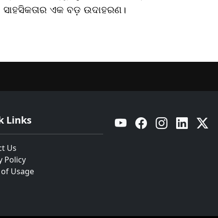
କ ସାହସିକତାର ଏକ ବଡ଼ ଉଦାହରଣ।
k Links
YouTube
Facebook
Instagram
Linkedin
Twitt
ct Us
y Policy
 of Usage