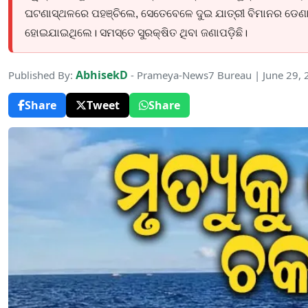
ଘଟଣାସ୍ଥଳରେ ପହଞ୍ଚିଲେ, ସେତେବେଳେ ଦୁଇ ଯାତ୍ରୀ ବିମାନର ଡେଣା 
ହୋଇଯାଇଥିଲେ। ସମସ୍ତେ ସୁରକ୍ଷିତ ଥିବା ଜଣାପଡ଼ିଛି।
AbhisekD
Published By:
- Prameya-News7 Bureau | June 29,
Share
Tweet
Share