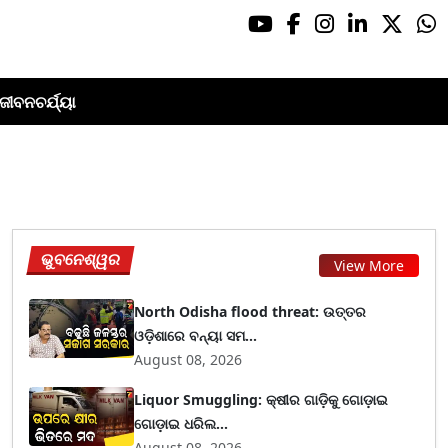
ଜୀବନଚର୍ଯ୍ୟା
ଭୁବନେଶ୍ୱର
View More
North Odisha flood threat: ଉତ୍ତର
ଓଡ଼ିଶାରେ ବନ୍ୟା ସମ...
August 08, 2026
Liquor Smuggling: କ୍ଷୀର ଗାଡ଼ିକୁ ଗୋଡ଼ାଇ
ଗୋଡ଼ାଇ ଧରିଲ...
August 08, 2026