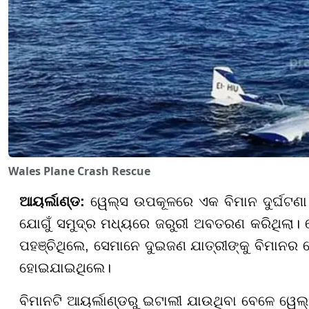
Wales Plane Crash Rescue
ଆୟର୍ଲାଣ୍ଡ:
ୱେଲ୍ସ ଉପକୂଳରେ ଏକ ବିମାନ ଦୁର୍ଘଟଣା ଘ
ଯୋଗୁଁ ସମୁଦ୍ର ମଧ୍ୟରେ ଜରୁରୀ ଅବତରଣ କରିଥିଲା
ପହଞ୍ଚିଥିଲେ, ସେମାନେ ଦୁଇଜଣ ଯାତ୍ରୀଙ୍କୁ ବିମାନର 
ହୋଇଯାଇଥିଲେ।
ବିମାନଟି ଆୟର୍ଲାଣ୍ଡରୁ ଇଟାଲୀ ଯାଉଥିବା ବେଳେ ୱେଲ