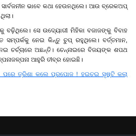
େ ସାର୍ବଜନୀନ ଭାବେ କଥା ହେଉନଥିଲେ। ଆଉ ବ୍ରେକଅପ୍
ଥିଲା।
 ବଢ଼ିଥିଲେ। ସେ ଉଦ୍ୟୋଗୀ ମିହିକା ବଜାଜଙ୍କୁ ବିବାହ
ସମ୍ପର୍କକୁ ନେଇ କିନ୍ତୁ ଚୁପ୍ ରହୁଥିଲେ। ବର୍ତ୍ତମାନ,
ନେଇ ଚର୍ଚ୍ଚାରେ ଅଛନ୍ତି। ଚେନ୍ନାଇରେ ବିଜୟଙ୍କ ଶପଥ
୍ପନାଜଳ୍ପନା ଆହୁରି ତୀବ୍ର ହୋଇଛି।
ା ପରେ ତ୍ରିଶା କଲେ ପ୍ରପୋଜ ! ହଇଚଇ ସୃଷ୍ଟି କଲା