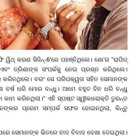
ୱିଥ୍ କରଣ ସିଜିନ୍-6’ରେ ପହଞ୍ଚିଥିଲେ। ଶୋ'ର "ରାପିଡ୍
 ତ୍ରିଶାଙ୍କ ସଂପର୍କକୁ ନେଇ ପ୍ରଶ୍ନ କରିଥିଲେ।
ର କରିନଥିଲେ। ବରଂ ସେ ପରିପକ୍ୱତା ସହିତ ସେମାନଙ୍କ
ଶ ବର୍ଷ ଧରି ମୋର ବନ୍ଧୁ। ଆମେ ବହୁତ ଦିନ ଧରି ବନ୍ଧୁ
ହା କାମ କରିନଥିଲା।" ଏହି ସ୍ପଷ୍ଟ ସ୍ୱୀକାରୋକ୍ତି ତୁରନ୍ତ
ାନଙ୍କର ପ୍ରେମ ସମ୍ପର୍କ ସଫଳ ହୋଇନଥିଲା, କିନ୍ତୁ
ପରେ ସେମାନଙ୍କ ଭିତରେ ବାଦ ବିବାଦ ଦେଖା ଦେଇଥିଲା।