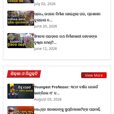
July 02, 2026
ଡ୍ରେନ୍ ଉପରେ ନିର୍ମାଣ ହୋଇଥିଲା ଘର, ପ୍ରଶାସନ
ବୁଲାଇଲା ବ...
June 20, 2026
ହିମାଚଳ ପଇଡ଼ରେ ରଥ ନିର୍ମାଣକାରୀ ସେବକଙ୍କ
ତୃଷ୍ଣା ମେଣ୍ଟି...
June 12, 2026
ଶିକ୍ଷା ଓ ନିଯୁକ୍ତି
View More
Youngest Professor: ୩୦୬ ବର୍ଷର ରେକର୍ଡ
ଭାଙ୍ଗିଲେ ୧୮ ବ...
August 03, 2026
କେନ୍ଦ୍ର ସରକାରଙ୍କୁ ସୁପ୍ରିମକୋର୍ଟଙ୍କ ପରାମର୍ଶ,