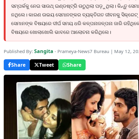
ସମ୍ପର୍କକୁ ନେଇ ସାଉଥ୍ ଇଣ୍ଡଷ୍ଟ୍ରି ଉଠୁଥିଲା ପଡ଼ୁଥିଲା। କିନ୍ତୁ ସେମ
ନଥିଲେ। କାରଣ ଉଭୟ ସେମାନଙ୍କର ବ୍ୟକ୍ତିଗତ ଜୀବନକୁ ସିକ୍ରେଟ୍ 
ସେମାନଙ୍କ ବିଷୟରେ ଦୀର୍ଘ ସମୟ ଧରି କଳ୍ପନାଜଳ୍ପନା ଜାରି ରହିଥିଲେ।
ବିଷୟରେ ଖୋଲାଖୋଲି ଭାବରେ ଆଲୋଚନା କରିଥିଲେ।
Sangita
Published By:
- Prameya-News7 Bureau | May 12, 2
Share
Tweet
Share