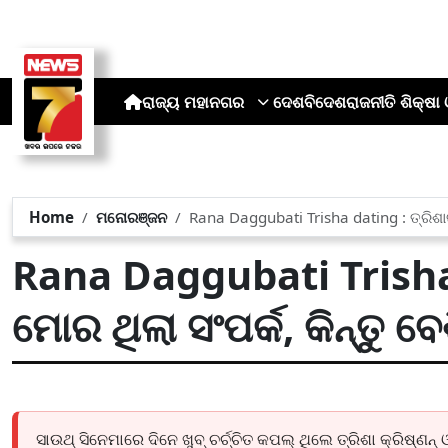
ରାଜ୍ୟ
ମହାନଗର
ଦେଶ
ବିଦେଶ
ରାଜନୀତି
ଶିକ୍ଷା 
Home
ମନୋରଞ୍ଜନ
Rana Daggubati Trisha dating : ତ୍ରିଶାଙ୍
Rana Daggubati Trisha 
ମୋର ଥିଲା ସଂପର୍କ, କିନ୍ତୁ ବେ
ସାଉଥ୍ ସିନେମାରେ ଦିନେ ଖୁବ୍ ଚର୍ଚ୍ଚିତ କପଲ୍ ଥିଲେ ତ୍ରିଶା କ୍ରିଷ୍ଣନ୍ 