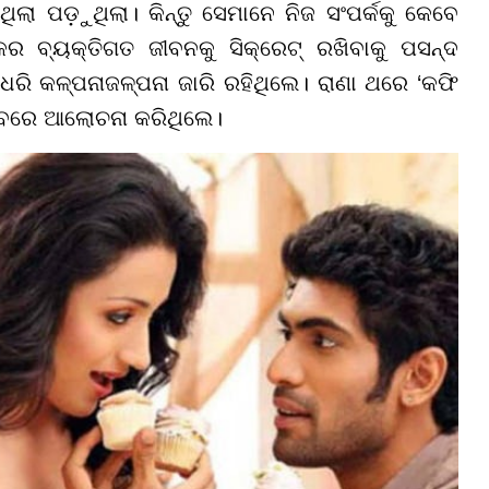
ିଲା ପଡ଼ୁଥିଲା। କିନ୍ତୁ ସେମାନେ ନିଜ ସଂପର୍କକୁ କେବେ
 ବ୍ୟକ୍ତିଗତ ଜୀବନକୁ ସିକ୍ରେଟ୍ ରଖିବାକୁ ପସନ୍ଦ
ି କଳ୍ପନାଜଳ୍ପନା ଜାରି ରହିଥିଲେ। ରାଣା ଥରେ ‘କଫି
ଭାବରେ ଆଲୋଚନା କରିଥିଲେ।