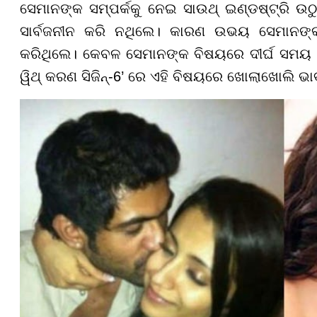
ସେମାନଙ୍କ ସମ୍ପର୍କକୁ ନେଇ ସାଉଥ୍ ଇଣ୍ଡଷ୍ଟ୍ରି ଉଠୁଥ
ସାର୍ବଜନୀନ କରି ନଥିଲେ। କାରଣ ଉଭୟ ସେମାନଙ୍କର
କରିଥିଲେ। କେବଳ ସେମାନଙ୍କ ବିଷୟରେ ଦୀର୍ଘ ସମୟ ଧର
ୱିଥ୍ କରଣ ସିଜିନ୍-6’ ରେ ଏହି ବିଷୟରେ ଖୋଲାଖୋଲି 