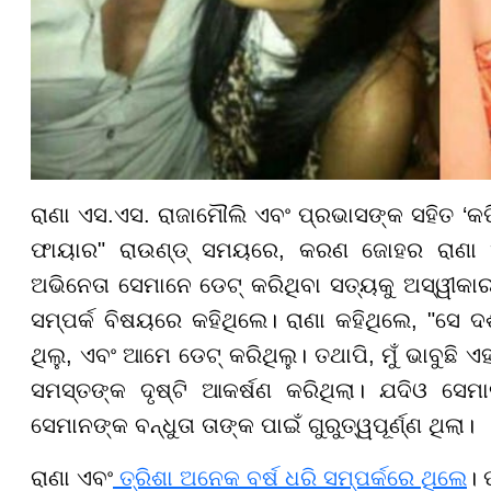
ରାଣା ଏସ.ଏସ. ରାଜାମୌଲି ଏବଂ ପ୍ରଭାସଙ୍କ ସହିତ ‘କଫି 
ଫାୟାର" ରାଉଣ୍ଡ୍ ସମୟରେ, କରଣ ଜୋହର ରାଣା ଏବଂ
ଅଭିନେତା ସେମାନେ ଡେଟ୍ କରିଥିବା ସତ୍ୟକୁ ଅସ୍ୱୀକା
ସମ୍ପର୍କ ବିଷୟରେ କହିଥିଲେ। ରାଣା କହିଥିଲେ, "ସେ ଦ
ଥିଲୁ, ଏବଂ ଆମେ ଡେଟ୍ କରିଥିଲୁ। ତଥାପି, ମୁଁ ଭାବୁଛି ଏ
ସମସ୍ତଙ୍କ ଦୃଷ୍ଟି ଆକର୍ଷଣ କରିଥିଲା। ଯଦିଓ ସେମ
ସେମାନଙ୍କ ବନ୍ଧୁତା ତାଙ୍କ ପାଇଁ ଗୁରୁତ୍ୱପୂର୍ଣ୍ଣ ଥିଲା।
ରାଣା ଏବଂ
ତ୍ରିଶା ଅନେକ ବର୍ଷ ଧରି ସମ୍ପର୍କରେ ଥିଲେ
। 