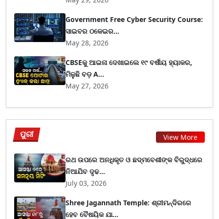
Government Free Cyber Security Course:
ସାଇବର ଠକେଇର...
May 28, 2026
CBSEକୁ ଆଇନା ଦେଖାଇଲେ ୧୯ ବର୍ଷୀୟ ହ୍ୟାକର,
ମିଳୁଛି ବଡ଼ A...
May 27, 2026
ପୁରୀ
View More
ରଥ ଉପରେ ଅନଧିକୃତ ଓ ଛଦ୍ମବେଶୀଙ୍କ ବିରୁଦ୍ଧରେ
ନିଆଯିବ ଦୃଢ...
July 03, 2026
Shree Jagannath Temple: ଶ୍ରୀମନ୍ଦିରରେ
ହେବ ବୈଷୟିକ ଯା...