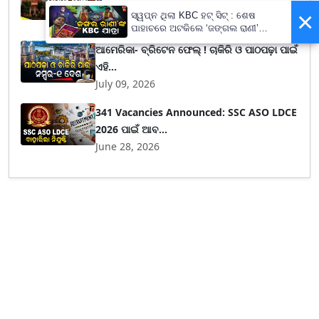
ପିଲାଙ୍କ...
×
ସ୍ୱପ୍ନ ଥିଲା KBC ହଟ୍ ସିଟ୍ : ଶେଷ
July 16, 2026
ପାହାଚରେ ଅଟକିଲେ ‘ଜଙ୍ଗଲ ରାଣୀ’
ଜୟନ୍ତି ବୁରୁଦା
ଆମେରିକା- ବ୍ରିଟେନ ଫେଲ୍ ! ଚାକିରି ଓ ପାଠପଢ଼ା ପାଇଁ
ଏହି...
July 09, 2026
341 Vacancies Announced: SSC ASO LDCE
2026 ପାଇଁ ଆବ...
June 28, 2026