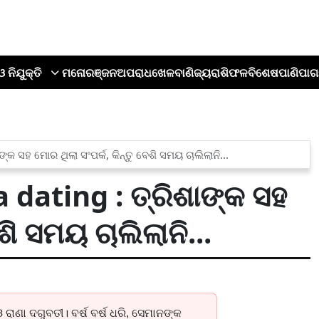
ଓ ନିଯୁକ୍ତି
ମନୋରଞ୍ଜନ
ଅପରାଧ
ଖେଳ
ବାଣିଜ୍ୟ
ରାଶିଫଳ
ବିଶେଷ
ପାଣିପାଗ
କ ସହ ମୋର ଥିଲା ସଂପର୍କ, କିନ୍ତୁ ବେଶି ସମୟ ଚାଲିଲାନି...
dating : ତ୍ରିଶାଙ୍କ ସହ
ଶି ସମୟ ଚାଲିଲାନି...
ଓ ରାଣା ଦଗୁବତୀ। ବର୍ଷ ବର୍ଷ ଧରି, ସେମାନଙ୍କ