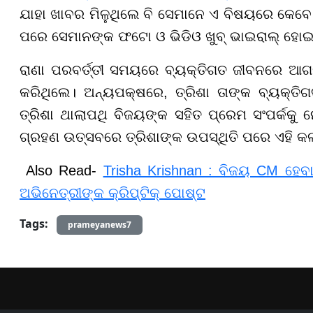
ଯାହା ଖାବର ମିଳୁଥିଲେ ବି ସେମାନେ ଏ ବିଷୟରେ କେବ
ପରେ ସେମାନଙ୍କ ଫଟୋ ଓ ଭିଡିଓ ଖୁବ୍ ଭାଇରାଲ୍ ହୋଇ
ରାଣା ପରବର୍ତ୍ତୀ ସମୟରେ ବ୍ୟକ୍ତିଗତ ଜୀବନରେ ଆଗକୁ
କରିଥିଲେ। ଅନ୍ୟପକ୍ଷରେ, ତ୍ରିଶା ତାଙ୍କ ବ୍ୟକ୍ତିଗତ 
ତ୍ରିଶା ଥାଲାପଥି ବିଜୟଙ୍କ ସହିତ ପ୍ରେମ ସଂପର୍କକୁ 
ଗ୍ରହଣ ଉତ୍ସବରେ ତ୍ରିଶାଙ୍କ ଉପସ୍ଥିତି ପରେ ଏହି କଳ
Also Read-
Trisha Krishnan : ବିଜୟ CM ହେବ
ଅଭିନେତ୍ରୀଙ୍କ କ୍ରିପ୍ଟିକ୍ ପୋଷ୍ଟ
Tags:
prameyanews7