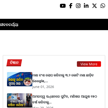
ଜୀବନଚର୍ଯ୍ୟା
ବିଜ୍ଞାନ
View More
ମଶା ବଂଶ ଲୋପ କରିବାକୁ ୩.୨ କୋଟି ମଶା ଛାଡ଼ିବ
Google,...
June 01, 2026
ଅମରତ୍ୱ ସନ୍ଧାନରେ ପୁଟିନ, ମଣିଷର ଆୟୁଷ ୧୫୦
ବର୍ଷ କରିବାକୁ...
May 29, 2026