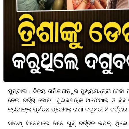
ମୁମ୍ବାଇ : ବିଜୟ ତାମିଲନାଡ଼ୁର ମୁଖ୍ୟମନ୍ତ୍ରୀ ହେବା 
ନେଇ ଚର୍ଚ୍ଚା ଜୋର। ଦୁଇଜଣଙ୍କ ଅଫେଆର୍ ଓ ବିବାହ
ତ୍ରିଶାଙ୍କ ପୂର୍ବତନ ପ୍ରେମିକ ରାଣା ଦଗୁବତୀ ବି ଚର୍ଚ୍ଚା
ସାଉଥ୍ ସିନେମାରେ ଦିନେ ଖୁବ୍ ଚର୍ଚ୍ଚିତ କପଲ୍ ଥିଲେ ତ