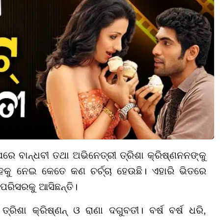
ପରେ ବାନ୍ଧବୀ ତଥା ଅଭିନେତ୍ରୀ ତ୍ରିଶା କ୍ରିଷ୍ଣନନଙ୍କୁ
କୁ ନେଇ କେତେ କଣ ଚର୍ଚ୍ଚା ହେଉଛି। ଏହାରି ଭିତରେ
ର ପରିସରକୁ ଆସିଛନ୍ତି।
୍ରିଶା କ୍ରିଷ୍ଣନ୍ ଓ ରାଣା ଦଗୁବତୀ। ବର୍ଷ ବର୍ଷ ଧରି,