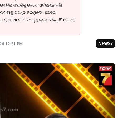
ାନେ ନିଜ ସଂପର୍କକୁ କେବେ ସାର୍ବଜନୀନ କରି
ରଖିବାକୁ ପସନ୍ଦ କରିଥିଲେ। କେବଳ
 ରାଣା ଥରେ ‘କଫି ୱିଥ୍ କରଣ ସିଜିନ୍-6’ ରେ ଏହି
NEWS7
026 12:21 PM