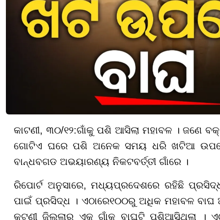
କାଟଣୀ, ୩୦/୧୨:
ଗାଁକୁ ପଶି ଆସିଲା ମହାବଳ । ଜଣେ ବକ୍
ଗୋଟିଏ ଘରେ ପଶି ଅନେକ ସମୟ ଧରି ଖଟିଆ ଉପରେ ବ
ବାନ୍ଧବଗଡ ଅଭୟାରଣ୍ୟ ନିକଟବର୍ତ୍ତୀ ଗାଁରେ ।
ରିପୋର୍ଟ ଅନୁସାରେ, ମଧ୍ୟପ୍ରଦେଶରେ ରହିଛି ପ୍ରସ
ପାଇଁ ପ୍ରସିଦ୍ଧ । ଏଠାରେ
୧୦୦
ରୁ ଅଧିକ ମହାବଳ ବାଘ 
କଟଣୀ ଜିଲ୍ଲାର ଏକ ଗାଁକୁ ବାଘଟି ପ
ଶି
ଆସିଥିଲା । 