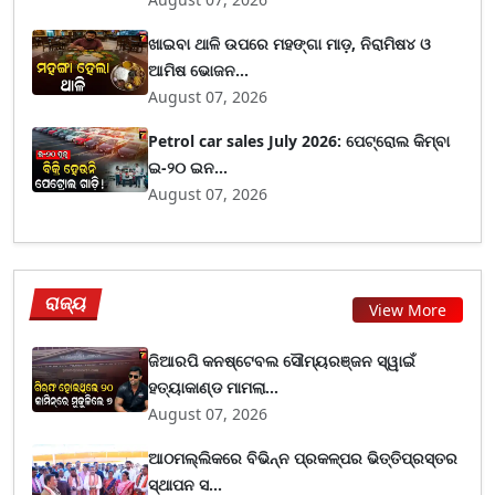
ଖାଇବା ଥାଳି ଉପରେ ମହଙ୍ଗା ମାଡ଼, ନିରାମିଷ୪ ଓ
ଆମିଷ ଭୋଜନ...
August 07, 2026
Petrol car sales July 2026: ପେଟ୍ରୋଲ କିମ୍ବା
ଇ-୨୦ ଇନ...
August 07, 2026
ରାଜ୍ୟ
View More
ଜିଆରପି କନଷ୍ଟେବଲ ସୌମ୍ୟରଞ୍ଜନ ସ୍ୱାଇଁ
ହତ୍ୟାକାଣ୍ଡ ମାମଲା...
August 07, 2026
ଆଠମଲ୍ଲିକରେ ବିଭିନ୍ନ ପ୍ରକଳ୍ପର ଭିତ୍ତିପ୍ରସ୍ତର
ସ୍ଥାପନ ସ...