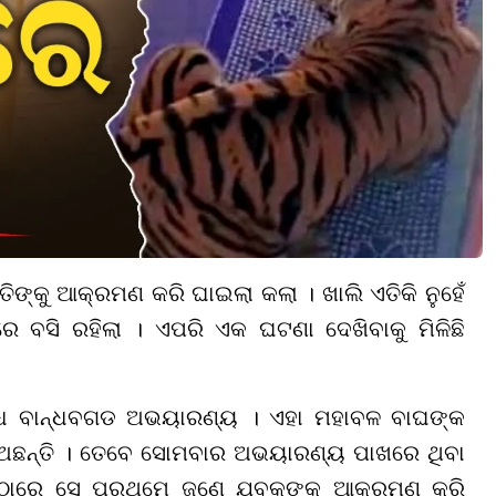
ତିଙ୍କୁ ଆକ୍ରମଣ କରି ଘାଇଲା କଲା । ଖାଲି ଏତିକି ନୁହେଁ
ସି ରହିଲା । ଏପରି ଏକ ଘଟଣା ଦେଖିବାକୁ ମିଳିଛି
ିଦ୍ଧ ବାନ୍ଧବଗଡ ଅଭୟାରଣ୍ୟ । ଏହା ମହାବଳ ବାଘଙ୍କ
ଅଛନ୍ତି । ତେବେ ସୋମବାର ଅଭୟାରଣ୍ୟ ପାଖରେ ଥିବା
ଏଠାରେ ସେ ପ୍ରଥମେ ଜଣେ ଯୁବକଙ୍କୁ ଆକ୍ରମଣ କରି