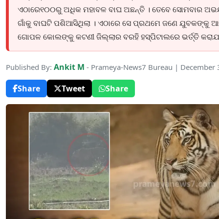
ଏଠାରେ୧୦୦ରୁ ଅଧିକ ମହାବଳ ବାଘ ଅଛନ୍ତି । ତେବେ ସୋମବାର ଅଭୟ
ଗାଁକୁ ବାଘଟି ପଶିଆସିଥିଲା । ଏଠାରେ ସେ ପ୍ରଥମେ ଜଣେ ଯୁବକଙ୍କୁ 
ଗୋପଳ କୋଲଙ୍କୁ କଟଣୀ ଜିଲ୍ଲାର ବରହି ହସ୍ପିଟାଲରେ ଭର୍ତ୍ତି କରାଯ
Ankit M
Published By:
- Prameya-News7 Bureau | December 
Share
Tweet
Share