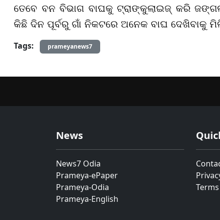
ତେବେ ବନ ବିଭାଗ ବାଘକୁ ଟ୍ରାଙ୍କୁଲାଇଜ୍ କରି ଜଙ୍ଗ
କିଛି ଦିନ ପୂର୍ବରୁ ଗାଁ ନିକଟରେ ଅନେକ ବାଘ ଦେଖିବାକୁ ମିଳ
Tags:
prameyanews7
News
Quic
News7 Odia
Conta
Prameya-ePaper
Privac
Prameya-Odia
Terms
Prameya-English