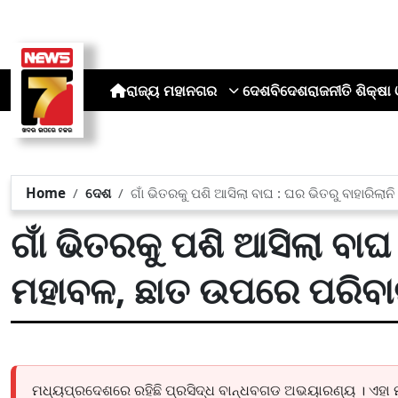
ରାଜ୍ୟ
ମହାନଗର
ଦେଶ
ବିଦେଶ
ରାଜନୀତି
ଶିକ୍ଷା 
Home
ଦେଶ
ଗାଁ ଭିତରକୁ ପଶି ଆସିଲା ବାଘ : ଘର ଭିତରୁ ବାହାରିଲ
ଗାଁ ଭିତରକୁ ପଶି ଆସିଲା ବାଘ 
ମହାବଳ, ଛାତ ଉପରେ ପରିବା
ମଧ୍ୟପ୍ରଦେଶରେ ରହିଛି ପ୍ରସିଦ୍ଧ ବାନ୍ଧବଗଡ ଅଭୟାରଣ୍ୟ । ଏହା ମ