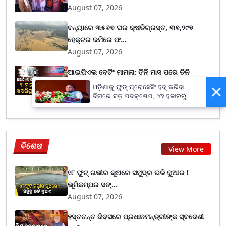
August 07, 2026
ବନ୍ୟାରେ ୩୫୬୭ ଘର କ୍ଷତିଗ୍ରସ୍ତ, ୩୭,୨୯୭
ହେକ୍ଟର ଜମିରେ ଫ...
August 07, 2026
ଆଇପିଏଲ ବେଟିଂ ମାମଲା: ତିନି ମାସ ପରେ ତିନି
ଜଣଙ୍କୁ ଗିରଫ...
×
ଓଡ଼ିଶାକୁ ଫୁଡ୍ ପ୍ରୋସେସିଂ ହବ୍ କରିବା
August 07, 2026
ଦିଗରେ ବଡ଼ ପଦକ୍ଷେପ, ୪୨ ହଜାରରୁ
ଅଧିକ ନିଯୁକ୍ତି ସୁଯୋଗ
ବିଶେଷ
View More
୧୮ ଫୁଟ୍ ଗଭୀର କୂଅରେ ସମୁଦ୍ର ଭଳି ଜୁଆର !
ଭୂମିକମ୍ପର ସଙ୍...
August 07, 2026
ହସ୍ତତନ୍ତ ଦିବସରେ ପ୍ରଧାନମନ୍ତ୍ରୀଙ୍କ ସ୍ବଦେଶୀ