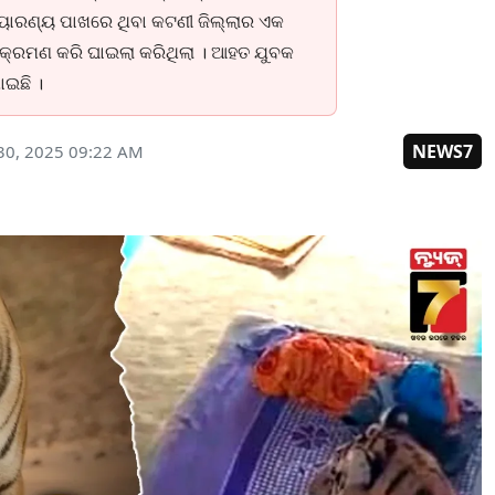
ାରଣ୍ୟ ପାଖରେ ଥିବା କଟଣୀ ଜିଲ୍ଲାର ଏକ
ଆକ୍ରମଣ କରି ଘାଇଲା କରିଥିଲା । ଆହତ ଯୁବକ
ାଇଛି ।
NEWS7
30, 2025 09:22 AM