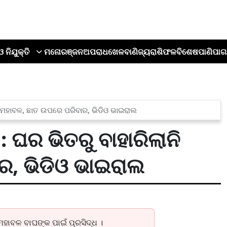
ଓ ନିଯୁକ୍ତି
ମନୋରଞ୍ଜନ
ଅପରାଧ
ଖେଳ
ବାଣିଜ୍ୟ
ରାଶିଫଳ
ବିଶେଷ
ପାଣିପାଗ
ାନି ମହାବଳ, ଛାତ ଉପରେ ପରିବାର, ଭିଡିଓ ଭାଇରାଲ
: ଘର ଭିତରୁ ବାହାରିଲାନି
ର, ଭିଡିଓ ଭାଇରାଲ
ହାବଳ ବାଘଙ୍କ ପାଇଁ ପ୍ରସିଦ୍ଧ ।