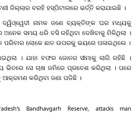
 ଜିଲ୍ଲାର ବରହି ହସ୍ପିଟାଲରେ ଭର୍ତ୍ତି କରାଯାଇଛି ।
 ଦ୍ୱିଓ୍ୱେଦୀ ନାମକ ଜଣେ ବ୍ୟକ୍ତିଙ୍କ ଘର ମଧ୍ୟକୁ
ନେକ ସମୟ ଧରି ବସି ରହିଥିବା ଦେଖିବାକୁ ମିଳିଥିଲା ।
ାଙ୍କ ପରିବାର ଲୋକେ ଛାତ ଉପରକୁ ଭୟରେ ପଳାଇଥିଲେ ।
ାଇଥିଲା । ଯାହା ବଫର ଜୋନର ସୀମାକୁ ଲାଗି ରହିଛି ।
 ଭିତରେ ସେ ଚାଷ ଜମିରେ ପ୍ରବେଶ କରିଥିଲା । ପରେ
ୁ ଆକ୍ରମଣ କରିଥିବା ଜଣା ପଡିଛି ।
adesh's Bandhavgarh Reserve, attacks man