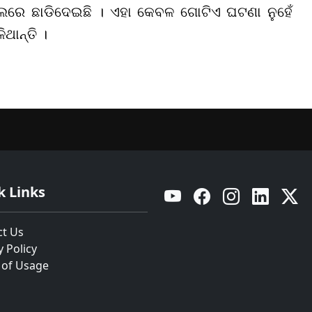
ଲରେ ଛାଡିଦେଇଛି । ଏହା କେବଳ ଗୋଟିଏ ଘଟଣା ନୁହେଁ
ିଥାନ୍ତି ।
k Links
YouTube
Facebook
Instagram
Linkedin
Twitt
ct Us
y Policy
 of Usage