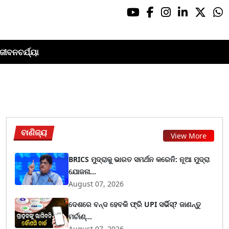
ଜୀବନଚର୍ଯ୍ୟା
ବାଣିଜ୍ୟ
View More
BRICS ମୁଦ୍ରାକୁ ଭାରତ ସମର୍ଥନ କରେନି: ନୂଆ ମୁଦ୍ରା
ଯୋଜନା...
August 07, 2026
ଦେଶରେ ବନ୍ଦ ହେବକି ଫ୍ରି UPI ସର୍ଭିସ୍? ଜାଣନ୍ତୁ
ମର୍ଚାଣ୍...
August 07, 2026