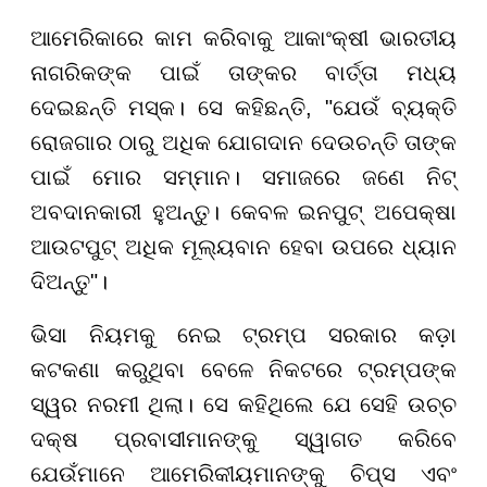
ଆମେରିକାରେ କାମ କରିବାକୁ ଆକାଂକ୍ଷୀ ଭାରତୀୟ
ନାଗରିକଙ୍କ ପାଇଁ ତାଙ୍କର ବାର୍ତ୍ତା ମଧ୍ୟ
ଦେଇଛନ୍ତି ମସ୍କ। ସେ କହିଛନ୍ତି, "ଯେଉଁ ବ୍ୟକ୍ତି
ରୋଜଗାର ଠାରୁ ଅଧିକ ଯୋଗଦାନ ଦେଉଚନ୍ତି ତାଙ୍କ
ପାଇଁ ମୋର ସମ୍ମାନ। ସମାଜରେ ଜଣେ ନିଟ୍
ଅବଦାନକାରୀ ହୁଅନ୍ତୁ। କେବଳ ଇନପୁଟ୍ ଅପେକ୍ଷା
ଆଉଟପୁଟ୍ ଅଧିକ ମୂଲ୍ୟବାନ ହେବା ଉପରେ ଧ୍ୟାନ
ଦିଅନ୍ତୁ"।
ଭିସା ନିୟମକୁ ନେଇ ଟ୍ରମ୍ପ ସରକାର କଡ଼ା
କଟକଣା କରୁଥିବା ବେଳେ ନିକଟରେ ଟ୍ରମ୍ପଙ୍କ
ସ୍ୱର ନରମୀ ଥିଲା। ସେ କହିଥିଲେ ଯେ ସେହି ଉଚ୍ଚ
ଦକ୍ଷ ପ୍ରବାସୀମାନଙ୍କୁ ସ୍ୱାଗତ କରିବେ
ଯେଉଁମାନେ ଆମେରିକୀୟମାନଙ୍କୁ ଚିପ୍ସ ଏବଂ