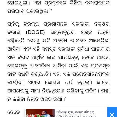
ହୋଇଥିଲା। ଏହା ପ୍ରକୃତରେ କିଛିଟା ନକାରାତ୍ମକ
ପ୍ରଭାବ ପକାଇଥିଲା।”
ପୂର୍ବରୁ ଟ୍ରମ୍ପ ପ୍ରଶାସନର ସରକାରୀ ଦକ୍ଷତା
ବିଭାଗ (DOGE) ସମ୍ଭାଳୁଥିବା ମସ୍କ ଆହୁରି
କହିଛନ୍ତି “ତେଣୁ ଯଦି ଅବୈଧ ଭାବରେ ଆମେରିକା
ଆସିବା ଏବଂ ଏହି ସମସ୍ତ ସରକାରୀ ସୁବିଧା ପାଇବାର
ଏକ ବିରାଟ ଆର୍ଥିକ ଲାଭ ପାଉଛନ୍ତି, ତେବେ ଆପଣ
ଲୋକଙ୍କୁ ଆମେରିକା ଆସିବା ପାଇଁ ଏକ ପ୍ରଶସ୍ତ
ବାଟ ସୃଷ୍ଟି କରୁଛନ୍ତି। ଏହା ଏକ ପ୍ରୋତ୍ସାହନମୂଳକ
କାର୍ଯ୍ୟ। ଏହାର କୌଣସି ଅର୍ଥ ନଥିଲା। କାରଣ
ଆପଣଙ୍କୁ ସୀମା ନିୟନ୍ତ୍ରଣ ରଖିବାକୁ ପଡିବ। ତାହା
ନ କରିବା ନିହାତି ଅଜବ କଥା।”
×
ତେବେ ବାହାରୁ ଆସୁଥିବା ପ୍ରତିଭାମାନେ କିଭଳି
ଓଡ଼ିଶାକୁ ଫୁଡ୍ ପ୍ରୋସେସିଂ ହବ୍
କରିବା ଦିଗରେ ବଡ଼ ପଦକ୍ଷେପ, ୪୨