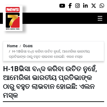
☰
Home
ବିଶେଷ
H-1Bଭିସା ବନ୍ଦ କରିବା ଉଚିତ ନୁହେଁ, ଆମେରିକା ଭାରତୀୟ
ପ୍ରତିଭାଙ୍କ ଠାରୁ ବହୁତ ଲାଭବାନ ହୋଇଛି: ଏଲନ ମସ୍କ
H-1Bଭିସା ବନ୍ଦ କରିବା ଉଚିତ ନୁହେଁ,
ଆମେରିକା ଭାରତୀୟ ପ୍ରତିଭାଙ୍କ
ଠାରୁ ବହୁତ ଲାଭବାନ ହୋଇଛି: ଏଲନ
ମସ୍କ