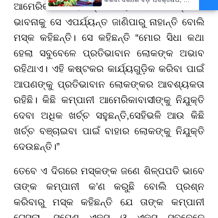
ଆମେରିକାର ଲୋକଙ୍କର ଚାକିରି ନେଉଛନ୍ତି ଏ
ହଜାରରୁ ଅଧିକ ନିଯୁକ୍ତି ସୁଯୋଗ
ଭାବନାକୁ ସେ ଏପର୍ଯ୍ୟନ୍ତ ଜାଣିପାରୁ ନାହାନ୍ତି ବୋଲି
ମସ୍କ କହିଛନ୍ତି। ସେ କହିଛନ୍ତି “ମୋର ସିଧା କଥା
ହେଲା ସବୁବେଳେ ପ୍ରତିଭାବାନ ଲୋକଙ୍କ ଅଭାବ
ରହିଥାଏ। ଏହି କଷ୍ଟକର କାର୍ଯ୍ୟଗୁଡ଼ିକ କରିବା ପାଇଁ
ଆପଣଙ୍କୁ ପ୍ରତିଭାବାନ ଲୋକଙ୍କର ଆବଶ୍ୟକତା
ରହିଛି। କିଛି କମ୍ପାନୀ ଆମେରିକାବାସୀଙ୍କୁ ନିଯୁକ୍ତି
ଦେବା ଅଧିକ ଖର୍ଚ୍ଚ ସହୁଛନ୍ତି,ସେହିଭଳି ଆଉ କିଛି
ଖର୍ଚ୍ଚ ବଞ୍ଚାଇବା ପାଇଁ ବାହାର ଲୋକଙ୍କୁ ନିଯୁକ୍ତି
ଦେଉଛନ୍ତି।”
ତେବେ ଏ ଦିଗରେ ମସ୍କଙ୍କ ଜଣେ ଶିଳ୍ପପତି ଭାବେ
ତାଙ୍କ କମ୍ପାନୀ କ’ଣ କରୁଛି ବୋଲି ପ୍ରଶ୍ନ
କରିବାରୁ ମସ୍କ କହିଛନ୍ତି ଯେ ତାଙ୍କ କମ୍ପାନୀ
ଟେସଲା, ସ୍ପେଶ୍ ଏକ୍ସ ଓ ଏକ୍ସ ସୁବୁବେଳେ