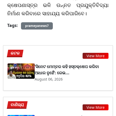
କ୍ଷେପଣାସ୍ତ୍ର ଭଳି ଉନ୍ନତ ପ୍ରଯୁକ୍ତିବିଦ୍ୟା
ନିର୍ମାଣ କରିବାରେ ସାହାଯ୍ୟ କରିପାରିବେ।
Tags:
prameyanews7
କଟକ
View More
‘ସିନେଟ ମେମ୍ବର କହି ହସ୍ତକ୍ଷେପ କରିବା
ଆଧାର ନୁହେଁ’: ରେଭ...
August 06, 2026
ବାଣିଜ୍ୟ
View More