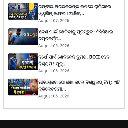
ଗମ୍ଭୀର-ଅଗରକରଙ୍କ ଉପରେ ରାଗିଗଲେ
ଓ୍ୱାସିମ୍ ଜାଫର ! ଆକିବ୍...
August 07, 2026
‘ଦେଶ ପାଇଁ ଖେଳିବାକୁ ପ୍ରସ୍ତୁତ’; ବିସିସିଆଇ
ଚୟନକର୍ତ୍ତା...
August 06, 2026
ବର୍ଷେ ଯାଏଁ ଖେଳିବେନି ବୁମରା, BCCI ଦେବ
ବିଶ୍ରାମ ! ପୂର୍...
August 06, 2026
ଗାଭାସ୍କର ଘୋଷଣା କଲେ ବିଶ୍ୱକପ୍ ଟିମ୍ : ଏହି
କ୍ରିକେଟରମା...
August 06, 2026