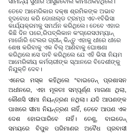
ସାମାନ୍ୟ ସୁଧାର ଆସୁଛି
ବୋଲି କାମାଥ
କହିଥିଲେ।
ତେବେ ଆମେରିକାର ଦକ୍ଷ ଶ୍ରମିକଙ୍କ ଅଭାବ
ହୃଦବୋଧ କରି ଡୋନାଲ୍ଡ ଟ୍ରମ୍ପ ଏଚ
-
୧ବି
ଭିସା
କାର୍ଯ୍ୟକ୍ରମକୁ ସମର୍ଥନ କରିଥିଲେ। ତେବେ ଏହାର
କିଛି ଦିନ ପରେ
,
ରିପବ୍ଲିକାନ କଂଗ୍ରେସଓମ୍ୟାନ୍
ମାର୍ଜୋରି ଟେଲର ଗ୍ରୀନ୍ କିନ୍ତୁ ଏହାକୁ ଧୀରେ ଧୀରେ
ଶେଷ କରିବାକୁ ଏକ ବିଲ୍ ଆଣିବାକୁ ଘୋଷଣା
କରିଥିଲେ।
ସେ ଦାବି କରିଥିଲେ ଯେ ଏହି ଭିସା ନିୟମ
ଆମେରିକୀୟ କର୍ମଚାରୀଙ୍କ ସ୍ଥାନରେ ବିଦେଶୀଙ୍କୁ
ନିଯୁକ୍ତି ଦେବ।
ଏନେଇ ମସ୍କ କହିଥିଲେ “ବାଇଡେନ୍ ପ୍ରଶାସନ
ଅଧୀନରେ, ଏହା ମୂଳତଃ ସମ୍ପୂର୍ଣ୍ଣ ମାଗଣା ଥିଲା,
କୌଣସି ସୀମା ନିୟନ୍ତ୍ରଣ ନଥିଲା। ଯଦି ଆପଣଙ୍କ
ପାଖରେ ସୀମା ନିୟନ୍ତ୍ରଣ ନାହିଁ, ତେବେ ଆପଣ ଏକ
ଦେଶ ହୋଇପାରିବେ ନାହିଁ। ତେଣୁ, ବାଇଡେନ୍
ସମୟରେ ବିପୁଳ ପରିମାଣର ଅବୈଧ ପ୍ରବାସୀ