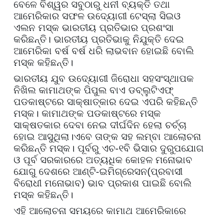
ବେଳେ ବିଶ୍ୱର ସବୁଠାରୁ ଧନୀ ବ୍ୟକ୍ତି ତଥା
ଆମେରିକାର ସଫଳ ଉଦ୍ୟୋଗୀ ଟେସ୍ଲା ସିଇଓ
ଏଲନ ମସ୍କ ଭାରତୀୟ ପ୍ରତିଭାର ପ୍ରଶଂସା
କରିଛନ୍ତି।
ଭାରତୀୟ ପ୍ରତିଭାକୁ ନିଯୁକ୍ତି ଦେଇ
ଆମେରିକା ବର୍ଷ ବର୍ଷ ଧରି ଲାଭବାନ ହୋଇଛି ବୋଲି
ମସ୍କ କହିଛନ୍ତି।
ଭାରତୀୟ ଯୁବ ଉଦ୍ୟୋଗୀ ଜିରୋଧା
ସହସଂସ୍ଥାପକ
ନିଖିଲ କାମାଥଙ୍କ ପିପୁଲ ବାଏ ଡବ୍ଲୁଟିଏଫ୍
ପଡକାଷ୍ଟରେ ସାକ୍ଷାତ୍କାର ଦେଇ ଏପରି କହିଛନ୍ତି
ମସ୍କ। କାମାଥଙ୍କ ପଡକାଷ୍ଟରେ
ମସ୍କ
ସାକ୍ଷତକାର ଦେବା ନେଇ ଦୀର୍ଘଦିନ ହେଲା ଚର୍ଚ୍ଚା
ହୋଇ ଆସୁଥିଲା।
ଏବେ ତାଙ୍କ ସହ ଲମ୍ବା ଆଲୋଚନା
କରିଛନ୍ତି ମସ୍କ। ପୂର୍ବରୁ
ଏଚ
-
୧ବି ଭିସାର ଦୁରୁପଯୋଗ
ଓ ପୂର୍ବ ସରକାରରେ ଅତ୍ୟଧିକ କୋହଳ ମନୋଭାବ
ଯୋଗୁ ଦେଶରେ ଆଣ୍ଟି-ଇମିଗ୍ରେସନ(ପ୍ରବାସୀ
ବିରୋଧୀ ମନୋଭାବ) ଭାବ ପ୍ରକାଶ ପାଇଛି ବୋଲି
ମସ୍କ କହିଛନ୍ତି।
ଏହି ଆଲୋଚନା ସମୟରେ କାମାଥ ଆମେରିକାରେ