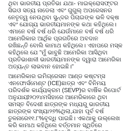
ଥିବା ଭାରତୀୟ ପ୍ରତିଭା ଯଥା- ମାଇକ୍ରୋସଫ୍ଟର
ସିଇଓ ସତ୍ୟ ନାଡେଲା ଏବଂ ଗୁଗୁଲ୍ ଅପରେସନର
ନେତୃତ୍ୱ ନେଉଥିବା ସୁନ୍ଦର ପିଚାଇଙ୍କ ଭଳି ଦକ୍ଷ
ଏବଂ ଯୋଗ୍ୟ ଭାରତୀୟମାନଙ୍କ କଥା କହିଥିଲେ।
ଏମାନେ ବର୍ଷ ବର୍ଷ ଧରି ଯେଉଁମାନେ ବର୍ଷ ବର୍ଷ ଧରି
ଆମେରିକାର ଆର୍ଥିକ ପ୍ରଗତିରେ ଅବଦାନ
ରଖିଛନ୍ତି
ବୋଲି କାମାଥ କହିଥିଲେ।
ଏହାପରେ ମସ୍କ
କହିଥିଲେ ଯେ "ମୁଁ ଭାବୁଛି ଆମେରିକା ଆସିଥିବା
ପ୍ରତିଭାଶାଳୀ ଭାରତୀୟମାନଙ୍କ ଦ୍ୱାରା ଆମେରିକା
ଅତ୍ୟନ୍ତ ଲାଭବାନ ହୋଇଛି
।
"
ଆମେରିକାର ଇମିଗ୍ରେସନ ଆଣ୍ଡ କଷ୍ଟମ୍ସ
ଏନଫୋର୍ସମେଣ୍ଟ (
ICE)
ଛାତ୍ର ଏବଂ ବିନିମୟ
ପରିଦର୍ଶକ କାର୍ଯ୍ୟକ୍ରମ (
SEVP)
ର ବାର୍ଷିକ ରିପୋର୍ଟ
ଅନୁଯାୟୀ
୨୦୨୪
ମସିହାରେ ଆମେରିକାରେ ଥିବା
ସମସ୍ତ ବିଦେଶୀ ଛାତ୍ରଙ୍କ ମଧ୍ୟରୁ ଭାରତୀୟ
ଛାତ୍ରଙ୍କ ସଂଖ୍ୟା
୨୭
%
ଥିଲା
,
ଯାହା ପୂର୍ବ ବର୍ଷ
ତୁଳନାରେ
୧୧
.
୮
%
ବୃଦ୍ଧି ପାଇଛି। ଏକଥାକୁ ଉଲ୍ଲେଖ
କରି କାମାଥ କହିଥିଲେ ବର୍ତ୍ତମାନ ସ୍ଥିତିରେ