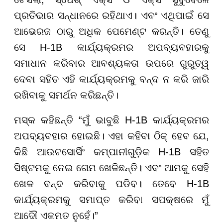
ପ୍ରତିଭାର ସନ୍ଧାନରେ ରହିଥାଏ। ଏବଂ ଏଥିପାଇଁ ସେ
ଆଭେରଜ ଠାରୁ ଅଧିକ ପେମେଣ୍ଟ କରନ୍ତି। ତେଣୁ
ସେ H-1B କାର୍ଯ୍ୟକ୍ରମର ଅପବ୍ୟବହାରକୁ
ସମାଧାନ କରିବାର ଆବଶ୍ୟକତା ଉପରେ ଗୁରୁତ୍ୱ
ଦେବା ସହିତ ଏହି କାର୍ଯ୍ୟକ୍ରମକୁ ବନ୍ଦ ନ କରି ଜାରି
ରଖିବାକୁ ସମର୍ଥନ କରିଛନ୍ତି।
ମସ୍କ କହିଛନ୍ତି “ମୁଁ ଭାବୁଛି H-1B କାର୍ଯ୍ୟକ୍ରମର
ଅପବ୍ୟବହାର ହୋଇଛି। ଏହା କହିବା ଠିକ୍ ହେବ ଯେ,
କିଛି ଆଉଟସୋର୍ସିଂ କମ୍ପାନୀଗୁଡ଼ିକ H-1B ସହିତ
ସିଷ୍ଟମକୁ ନେଇ ଗେମ ଖେଳିଛନ୍ତି। ଏବଂ ଆମକୁ ସେହି
ଖେଳ ବନ୍ଦ କରିବାକୁ ପଡିବ। ତେବେ H-1B
କାର୍ଯ୍ୟକ୍ରମକୁ ସମାପ୍ତ କରିବା ସପକ୍ଷରେ ମୁଁ
ଆଦୌ ଏକମତ ନୁହେଁ।”