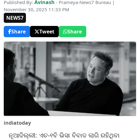
Avinash
Published By:
- Prameya-News7 Bureau |
November 30, 2025 11:33 PM
NEWS7
Share
Tweet
Share
indiatoday
ନୂଆଦିଲ୍ଲୀ
:
ଏଚ
-
୧ବି ଭିସା ବିବାଦ ଲାଗି ରହିଥିବା