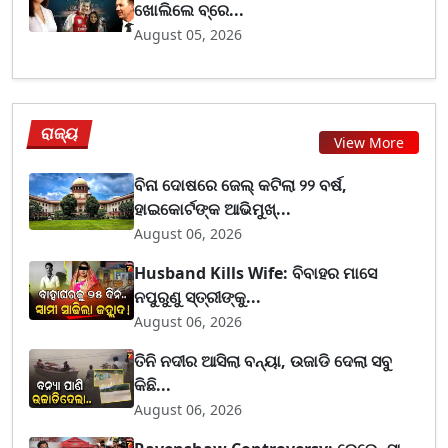
ଖୋଲିଲେ ବ୍ରେ...
August 05, 2026
ରାଜ୍ୟ
View More
ବିନା ଦୋଷରେ ଜେଲ୍ କଟିଲା ୨୨ ବର୍ଷ,
ହାଇକୋର୍ଟଙ୍କ ଆଭିମୁଖ୍...
August 06, 2026
Husband Kills Wife: ବିବାହର ମାସେ
ନପୁରୁଣୁ ସ୍ତ୍ରୀଙ୍କୁ...
August 06, 2026
ତିନି ନଦୀର ଆସିଲା ବନ୍ୟା, ଉଜାଡି ଦେଲା ସବୁ
କିଛି...
August 06, 2026