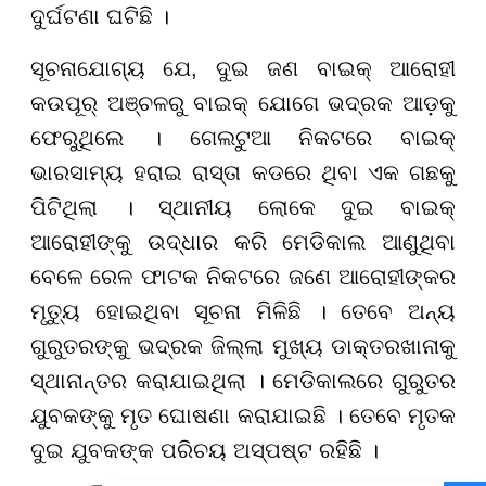
ଦୁର୍ଘଟଣା ଘଟିଛି ।
ସୂଚନାଯୋଗ୍ୟ ଯେ, ଦୁଇ ଜଣ ବାଇକ୍ ଆରୋହୀ
କଉପୂର୍ ଅଞ୍ଚଳରୁ ବାଇକ୍ ଯୋଗେ ଭଦ୍ରକ ଆଡ଼କୁ
ଫେରୁଥିଲେ । ଗେଲଟୁଆ ନିକଟରେ ବାଇକ୍
ଭାରସାମ୍ୟ ହରାଇ ରାସ୍ତା କଡରେ ଥିବା ଏକ ଗଛକୁ
ପିଟିଥିଲା । ସ୍ଥାନୀୟ ଲୋକେ ଦୁଇ ବାଇକ୍
ଆରୋହୀଙ୍କୁ ଉଦ୍ଧାର କରି ମେଡିକାଲ ଆଣୁଥିବା
ବେଳେ ରେଳ ଫାଟକ ନିକଟରେ ଜଣେ ଆରୋହୀଙ୍କର
ମୃତ୍ୟୁ ହୋଇଥିବା ସୂଚନା ମିଳିଛି । ତେବେ ଅନ୍ୟ
ଗୁରୁତରଙ୍କୁ ଭଦ୍ରକ ଜିଲ୍ଲା ମୁଖ୍ୟ ଡାକ୍ତରଖାନାକୁ
ସ୍ଥାନାନ୍ତର କରାଯାଇଥିଲା । ମେଡିକାଲରେ ଗୁରୁତର
ଯୁବକଙ୍କୁ ମୃତ ଘୋଷଣା କରାଯାଇଛି । ତେବେ ମୃତକ
ଦୁଇ ଯୁବକଙ୍କ ପରିଚୟ ଅସ୍ପଷ୍ଟ ରହିଛି ।