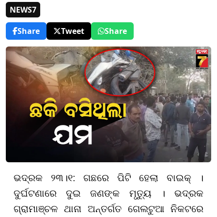
NEWS7
Share
Tweet
Share
ଭଦ୍ରକ ୨୩।୧: ଗଛରେ ପିଟି ହେଲା ବାଇକ୍ ।
ଦୁର୍ଘଟଣାରେ ଦୁଇ ଜଣଙ୍କ ମୃତ୍ୟୁ । ଭଦ୍ରକ
ଗ୍ରାମାଞ୍ଚଳ ଥାନା ଅନ୍ତର୍ଗତ ଗେଲଟୁଆ ନିକଟରେ