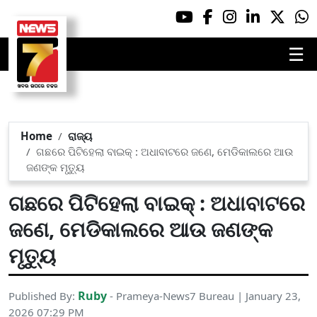
☰
Home
ରାଜ୍ୟ
ଗଛରେ ପିଟିହେଲା ବାଇକ୍ : ଅଧାବାଟରେ ଜଣେ, ମେଡିକାଲରେ ଆଉ
ଜଣଙ୍କ ମୃତ୍ୟୁ
ଗଛରେ ପିଟିହେଲା ବାଇକ୍ : ଅଧାବାଟରେ
ଜଣେ, ମେଡିକାଲରେ ଆଉ ଜଣଙ୍କ
ମୃତ୍ୟୁ
Ruby
Published By:
- Prameya-News7 Bureau | January 23,
2026 07:29 PM