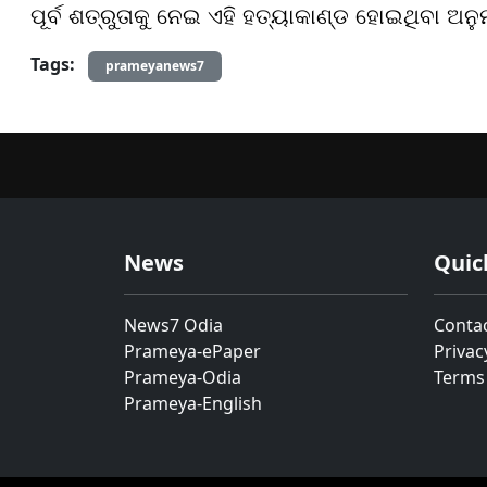
ପୂର୍ବ ଶତ୍ରୁତାକୁ ନେଇ ଏହି ହତ୍ୟାକାଣ୍ଡ ହୋଇଥିବା ଅ
Tags:
prameyanews7
News
Quic
News7 Odia
Conta
Prameya-ePaper
Privac
Prameya-Odia
Terms
Prameya-English