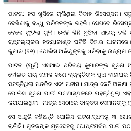
ପାଟନା: ହସ ଖୁସିରେ ଚାଲିଥିଲା ବିବାହ ରିସେପ୍ସନ। 
ଦେଖିବାକୁ ବନ୍ଧୁ ପରିଜନଙ୍କ ଗହଳି। ସେପଟେ ରିସେପ୍ସ
ବେଳେ ଫୁଟିଲା ଗୁଳି। କେହି କିଛି ବୁଝିବା ଆଗରୁ ଟଳ
ଚାଞ୍ଚଲ୍ୟକର ହତ୍ୟାକାଣ୍ଡ ଘଟିଛି ବିହାର ପାଟନାରେ
କୁମାର (୨୭)। ପୋଲିସ ଅଭିଯୁକ୍ତକୁ ଧରିବାକୁ ଉଦ୍ୟମ ଜା
ପାଟନା (ପୂର୍ବ) ଏସଆଇ ପରିଚୟ କୁମାରଙ୍କ ସୂଚନା ଅନ
ଦୌଲତ ରାୟ ନାମକ ଜଣେ ବ୍ୟକ୍ତିଙ୍କ ପୁଅ ବାହାଘର ରି
ପହଞ୍ଚିଥିଲା ମନଜିତ ଏବଂ ମନୀଷ। ମାତ୍ର କେହି ଅଜଣା ଦୁ
ପୋଲିସ ସୂଚନା ପାଇଁ ଘଟଣାସ୍ଥଳରେ ପହଞ୍ଚିଥିଲା ଏବ
କରାଯାଇଥିଲା। ମାତ୍ର ସେଠାରେ ଡାକ୍ତର ସେମାନଙ୍କୁ 
ସେ ଆହୁରି କହିଛନ୍ତି ପୋଲିସ ଘଟଣାସ୍ଥଳରୁ ୩ ଖୋକ
ଚାଲିଛି। ମୃତକଙ୍କ ମୃତଦେହକୁ ପୋଷ୍ଟମର୍ଟମ ପାଇଁ ପଠ