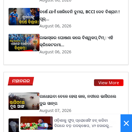
ବର୍ଷେ ଯାଏଁ ଖେଳିବେନି ବୁମରା, BCCI ଦେବ ବିଶ୍ରାମ !
ପୂର୍...
August 06, 2026
ଗାଭାସ୍କର ଘୋଷଣା କଲେ ବିଶ୍ୱକପ୍ ଟିମ୍ : ଏହି
କ୍ରିକେଟରମା...
August 06, 2026
ମହାନଗର
View More
ଗାଧୋଇବା ବେଳେ ହେଲା କାଳ, ନଦୀରେ ଭାସିଗଲେ
ଦୁଇ ସାଙ୍ଗ
August 07, 2026
×
ଓଡ଼ିଶାକୁ ଫୁଡ୍ ପ୍ରୋସେସିଂ ହବ୍ କରିବା
ଚଳନ୍ତା ଟ୍ରେନରୁ ଯୁବକଙ୍କୁ ଠେଲିଦେଲେ ଦୁର୍ବୃତ୍ତ,
ଦିଗରେ ବଡ଼ ପଦକ୍ଷେପ, ୪୨ ହଜାରରୁ
ବର୍ଷା...
ଅଧିକ ନିଯୁକ୍ତି ସୁଯୋଗ