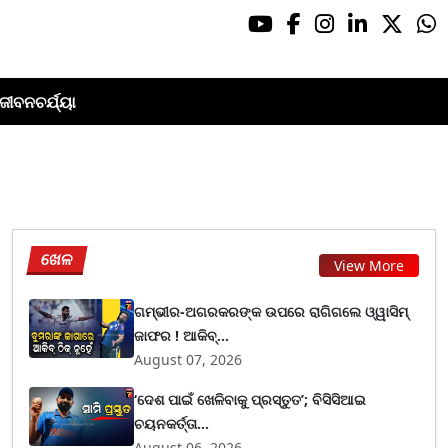
ଜୀବନଚର୍ଯ୍ୟା
ଖେଳ
View More
ଗମ୍ଭୀର-ଅଗରକରଙ୍କ ଉପରେ ରାଗିଗଲେ ଓ୍ୱାସିମ୍
ଜାଫର ! ଆକିବ୍...
August 07, 2026
‘ଦେଶ ପାଇଁ ଖେଳିବାକୁ ପ୍ରସ୍ତୁତ’; ବିସିସିଆଇ
ଚୟନକର୍ତ୍ତା...
August 06, 2026