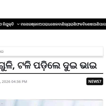
ଓ ନିଯୁକ୍ତି
ମନୋରଞ୍ଜନ
ଅପରାଧ
ଖେଳ
ବାଣିଜ୍ୟ
ରାଶିଫଳ
ବିଶେଷ
ପାଣିପାଗ
ଭାଇ
ଗୁଳି, ଟଳି ପଡ଼ିଲେ ଦୁଇ ଭାଇ
NEWS7
, 2026 04:36 PM