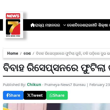
ରାଜ୍ୟ
ମହାନଗର
ଦେଶ
ବିଦେଶ
ରାଜନୀତି
ଶିକ୍ଷା 
Home
ଦେଶ
ବିବାହ ରିସେପ୍ସନରେ ଫୁଟିଲା ଗୁଳି, ଟଳି ପଡ଼ିଲେ ଦୁଇ 
ବିବାହ ରିସେପ୍ସନରେ ଫୁଟିଲା 
Chikun
Published By:
- Prameya-News7 Bureau | February 23
Share
Tweet
Share