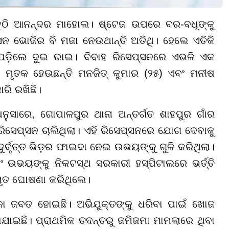
ସବୁଠି ଆନନ୍ଦର ମାହୋଲ। ଷ୍ଟେଜ ଉପରେ ବର-ବଧୂଙ୍କୁ
ନ ଭୋଜିର ବି ମଜା ନେଉଥାନ୍ତି ଅତିଥି। ହେଲେ ଏତିକି
ି ପଡ଼ିଲେ ଦୁଇ ଭାଇ। ବିବାହ ରିସେପ୍ସନରେ ଏଭଳି ଏକ
। ମୃତକ ହେଉଛନ୍ତି ମନଜିତ୍ କୁମାର (୨୫) ଏବଂ ମନୀଷ
ରି ରଖିଛି।
ୁସାରେ, ଗୋପାଳପୁର ଥାନା ଅନ୍ତର୍ଗତ ଶାହପୁର ଗାଁର
ସେପ୍ସନ ଚାଲିଥିଲା। ଏହି ରିସେପ୍ସନରେ ଯୋଗ ଦେବାକୁ
ର୍ବୃତ୍ତ ଭିଡ଼ର ଫାଇଦା ନେଇ ଉଭୟଙ୍କୁ ଗୁଳି କରିଥିଲା।
ଂ ଉଭୟଙ୍କୁ ନିକଟସ୍ଥ ସରକାରୀ ହସ୍ପିଟାଲରେ ଭର୍ତ୍ତି
ମୃତ ଘୋଷଣା କରିଥିଲେ।
ା ଜବତ ହୋଇଛି। ଅଭିଯୁକ୍ତଙ୍କୁ ଧରିବା ପାଇଁ ଖୋଜ
ାଯାଇଛି। ପ୍ରାଥମିକ ତଦନ୍ତରୁ ଜମିଜମା ମାମଲାରେ ଥିବା