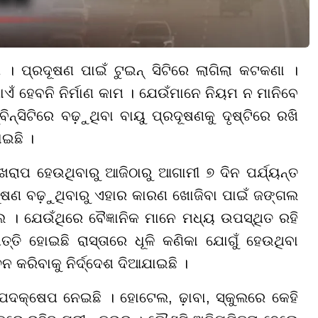
ଣ । ପ୍ରଦୂଷଣ ପାଇଁ ଟୁଇନ୍ ସିଟିରେ ଲାଗିଲା କଟକଣା ।
ଁ ହେବନି ନିର୍ମାଣ କାମ । ଯେଉଁମାନେ ନିୟମ ନ ମାନିବେ
୍ବିନ୍ସିଟିରେ ବଢ଼ୁଥିବା ବାୟୁ ପ୍ରଦୂଷଣକୁ ଦୃଷ୍ଟିରେ ରଖି
ଇଛି ।
ାପ ହେଉଥିବାରୁ ଆଜିଠାରୁ ଆଗାମୀ ୭ ଦିନ ପର୍ଯ୍ୟନ୍ତ
ରଦୂଷଣ ବଢ଼ୁଥିବାରୁ ଏହାର କାରଣ ଖୋଜିବା ପାଇଁ ଜଙ୍ଗଲ
 । ଯେଉଁଥିରେ ବୈଜ୍ଞାନିକ ମାନେ ମଧ୍ୟ ଉପସ୍ଥିତ ରହି
ି ହୋଇଛି ରାସ୍ତାରେ ଧୂଳି କଣିକା ଯୋଗୁଁ ହେଉଥିବା
ଚନ କରିବାକୁ ନିର୍ଦ୍ଦେଶ ଦିଆଯାଇଛି ।
ପଦକ୍ଷେପ ନେଇଛି । ହୋଟେଲ, ଢ଼ାବା, ସ୍କୁଲରେ କେହି