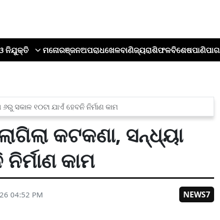
ଓ ନିଯୁକ୍ତି
ମନୋରଞ୍ଜନ
ଅପରାଧ
ଖେଳ
ବାଣିଜ୍ୟ
ରାଶିଫଳ
ବିଶେଷ
ପାଣିପାଗ
ା ୬ରୁ ସକାଳ ୧୦ଟା ଯାଏଁ ହେବନି ନିର୍ମାଣ କାମ
 ଲାଗିଲା କଟକଣା, ସନ୍ଧ୍ୟା
 ନିର୍ମାଣ କାମ
NEWS7
026 04:52 PM