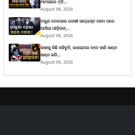
ମାମଲାରେ ଟ୍ବି...
August 06, 2026
ତରୁଣ ତେଜପାଲ ଦୋଷୀ ସାବ୍ୟସ୍ତ ହେବା ପରେ
ଆସିଲା ପୀଡ଼ିତାଙ୍...
August 06, 2026
କାହାକୁ କିଛି କହିବୁନି, ଜଣାଇଲେ ତତେ ହାଣି ଖଣ୍ଡ
ଖଣ୍ଡ କରି...
August 06, 2026
er