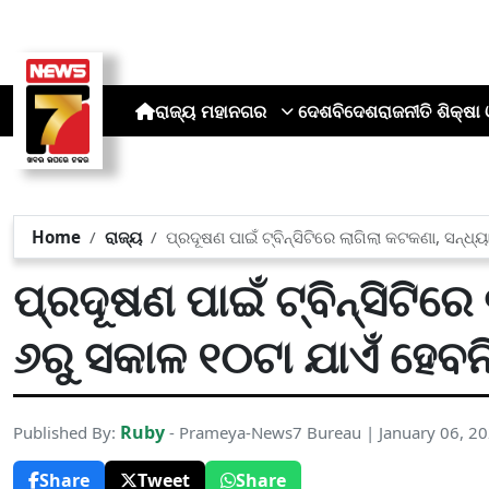
ରାଜ୍ୟ
ମହାନଗର
ଦେଶ
ବିଦେଶ
ରାଜନୀତି
ଶିକ୍ଷା 
Home
ରାଜ୍ୟ
ପ୍ରଦୂଷଣ ପାଇଁ ଟ୍ବିନ୍ସିଟିରେ ଲାଗିଲା କଟକଣା, ସନ୍ଧ୍ୟ
ପ୍ରଦୂଷଣ ପାଇଁ ଟ୍ବିନ୍ସିଟିରେ
୬ରୁ ସକାଳ ୧୦ଟା ଯାଏଁ ହେବନି
Ruby
Published By:
- Prameya-News7 Bureau | January 06, 2
Share
Tweet
Share