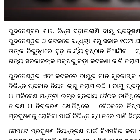
ଭୁବନେଶ୍ବର ୬।୧: ଚିନ୍ତା ବଢ଼ାଇଲାଣି ବାୟୁ ପ୍ରଦୂଷ
ଭୁବନେଶ୍ୱର ଓ କଟକରେ ସନ୍ଧ୍ୟା ୬ରୁ ସକାଳ ୧୦ଟା ଯାଏ
ତାଙ୍କ ବିରୁଦ୍ଧରେ ଦୃଢ଼ କାର୍ଯ୍ୟାନୁଷ୍ଠାନ ନିଆଯିବ । ଟ
ରାଜ୍ୟ ସରକାରଙ୍କ ପକ୍ଷରୁ କଡ଼ା କଟକଣା ଜାରି କରାଯା
ଭୁବନେଶ୍ୱର ଏବଂ କଟକରେ ବାୟୁର ମାନ ସୂଚକାଙ୍କ ଖର
ବିଭିନ୍ନ ପ୍ରକାର ନିୟମ ଲାଗୁ କରାଯାଇଛି । ବାୟୁ ପ୍
ଓ ପରିବେଶ ମନ୍ତ୍ରୀ ଉଚ୍ଚ ସ୍ତରୀୟ ବୈଠକ ଡାକିଥିଲେ
କାରଣ ଓ ନିରାକରଣ ଖୋଜିଥିଲେ । ବୈଠକରେ ନିଷ୍ପତ୍ତ
ପ୍ରଦୂଷଣକୁ ରୋକିବା ପାଇଁ ବିଭିନ୍ନ ସ୍ଥାନରେ ପାଣି ଛିଞ୍
ସେପଟେ ପ୍ରଦୂଷଣ ନିୟନ୍ତ୍ରଣ ପାଇଁ ବିଏମସିର କଡା 