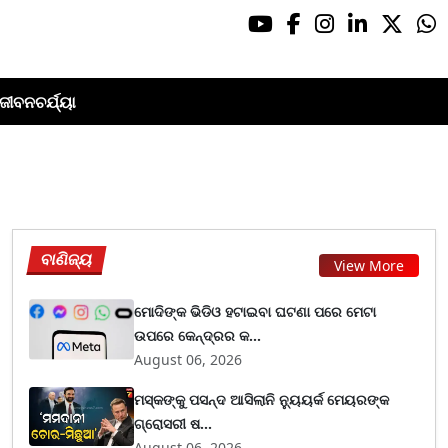
ଜୀବନଚର୍ଯ୍ୟା
ବାଣିଜ୍ୟ
View More
ମୋଦିଙ୍କ ଭିଡିଓ ହଟାଇବା ଘଟଣା ପରେ ମେଟା
ଉପରେ କେନ୍ଦ୍ରର କ...
August 06, 2026
ମସ୍କଙ୍କୁ ପସନ୍ଦ ଆସିଲାନି ନ୍ୟୁୟର୍କ ମେୟରଙ୍କ
ଗ୍ରୋସରୀ ଷ...
August 06, 2026