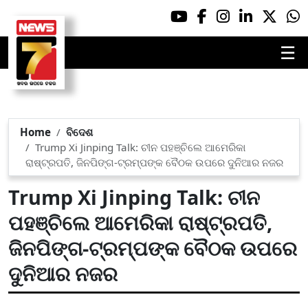
☰
Home
ବିଦେଶ
Trump Xi Jinping Talk: ଚୀନ ପହଞ୍ଚିଲେ ଆମେରିକା
ରାଷ୍ଟ୍ରପତି, ଜିନପିଙ୍ଗ-ଟ୍ରମ୍ପଙ୍କ ବୈଠକ ଉପରେ ଦୁନିଆର ନଜର
Trump Xi Jinping Talk: ଚୀନ
ପହଞ୍ଚିଲେ ଆମେରିକା ରାଷ୍ଟ୍ରପତି,
ଜିନପିଙ୍ଗ-ଟ୍ରମ୍ପଙ୍କ ବୈଠକ ଉପରେ
ଦୁନିଆର ନଜର