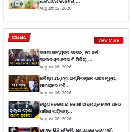
ଲାଗିପାରେ ଜରିମାନା,...
August 02, 2026
ଅପରାଧ
View More
ଦୋଷୀ ସାବ୍ୟସ୍ତ ହେଲେ, ୧୦ ବର୍ଷ
ଜେଲଦଣ୍ଡାଦେଶ ବି ମିଳିଲା,...
August 06, 2026
କନିଷ୍ଠ ଯନ୍ତ୍ରୀ ରଶ୍ମିରଞ୍ଜନ ସେଠୀ ମୃତ୍ୟୁ
ମାମଲାରେ ଟ୍ବି...
August 06, 2026
ତରୁଣ ତେଜପାଲ ଦୋଷୀ ସାବ୍ୟସ୍ତ ହେବା ପରେ
ଆସିଲା ପୀଡ଼ିତାଙ୍...
August 06, 2026
କାହାକୁ କିଛି କହିବୁନି, ଜଣାଇଲେ ତତେ ହାଣି