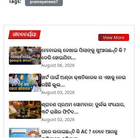
Tags:
prameyanews7
ଜୀବନଚର୍ଯ୍ୟା
View More
ମୋବାଇଲ୍ ଦେଖାଇ ପିଲାଙ୍କୁ ଖୁଆଉଛନ୍ତି କି ?
ଡେରି ହୋଇଯିବା...
August 06, 2026
ହାର୍ଟ ପାଇଁ ଅଣ୍ଡା କ୍ଷତିକାରକ ନା ଏହାକୁ ନେଇ
ରହିଛି ଭୁଲ...
August 03, 2026
ଶ୍ରାବଣ ପ୍ରଥମ ସୋମବାର: ଦୁର୍ଲଭ ସଂଯୋଗ,
୩ଟି ରାଶିର ଫିଟିବ...
August 02, 2026
ଘରେ ଲଗାଇଛନ୍ତି କି AC ? ତେବେ ଆଗକୁ