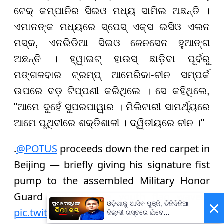
ଟେକ୍ କମ୍ପାନିର ସିଇଓ ମଧ୍ୟ ସାମିଲ ଅଛନ୍ତି ।
ଏମାନଙ୍କ ମଧ୍ୟରେ ସ୍ପେସ୍ ଏକ୍ସ ଇସିଓ ଏଲନ
ମସ୍କ, ଏନଭିଡିଆ ସିଇଓ ଜେନସେନ ହୁଆଙ୍ଗ
ଅଛନ୍ତି । ହ୍ୱାଇଟ୍ ହାଉସ୍ ଛାଡ଼ିବା ପୂର୍ବରୁ
ମଙ୍ଗଳବାର ଟ୍ରମ୍ପ୍ ଆମେରିକା-ଚୀନ ସମ୍ପର୍କ
ଉପରେ ବଡ଼ ଟିପ୍ପଣୀ କରିଥିଲେ । ସେ କହିଥିଲେ,
"ଆମେ ଦୁହେଁ ସୁପରପାୱାର । ମିଲିଟାରୀ ସାମର୍ଥ୍ୟରେ
ଆମେ ପୃଥିବୀରେ ଶକ୍ତିଶାଳୀ । ଦ୍ୱିତୀୟରେ ଚୀନ ।"
.
@POTUS
proceeds down the red carpet in
Beijing — briefly giving his signature fist
pump to the assembled Military Honor
Guard and Chinese youth flag wavers
×
ଓଡ଼ିଶାକୁ ଆସିବ ପୁଞ୍ଜି, ତିନିଦିନିଆ
pic.twitter.com/aDBQdDjsx8
ଦିଲ୍ଲୀ ଗସ୍ତରେ ଯିବେ
ମୁଖ୍ୟମନ୍ତ୍ରୀ ମୋହନ ମାଝୀ