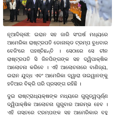
ନୂଆଦିଲ୍ଲୀ: ଇରାନ ସହ ଜାରି ସଂଘର୍ଷ ମଧ୍ୟରେ
ଆମେରିକା ରାଷ୍ଟ୍ରପତି ଡୋନାଲ୍ଡ ଟ୍ରମ୍ପ ବୁଧବାର
ବେଜିଂରେ ପହଞ୍ଚିଛନ୍ତି । ସେଠାରେ ସେ ଚୀନ
ରାଷ୍ଟ୍ରପତି ସି ଜିନପିଙ୍ଗଙ୍କ ସହ ଦ୍ୱିପାକ୍ଷିକ
ଆଲୋଚନା କରିବେ । ଏହି ଆଲୋଚନାରେ ବାଣିଜ୍ୟ,
ଇରାନ ଯୁଦ୍ଧ ଏବଂ ଆମେରିକା ଦ୍ୱାରା ତାଇୱାନଙ୍କୁ
ହତିଆର ବିକ୍ରି ପରି ପ୍ରସଙ୍ଗ ରହିଛି ।
ଦୁଇ ରାଷ୍ଟ୍ରାଧ୍ୟକ୍ଷଙ୍କ ମଧ୍ୟରେ ଗୁରୁତ୍ୱପୂର୍ଣ୍ଣ
ଦ୍ୱିପାକ୍ଷିକ ଆଲୋଚନା ଗୁରୁବାର ଆରମ୍ଭ ହେବ ।
ଏହି ଗସ୍ତରେ ଟ୍ରମ୍ପଙ୍କ ସହ ଆମେରିକାର ବହୁ