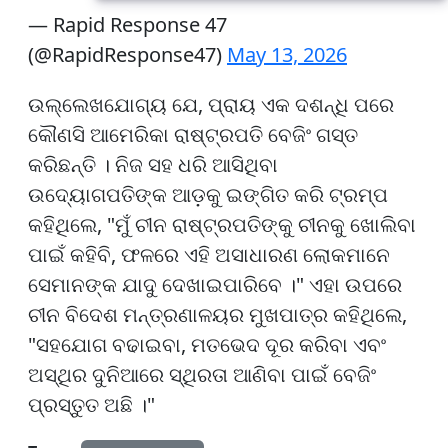
— Rapid Response 47
(@RapidResponse47)
May 13, 2026
ଉଲ୍ଲେଖଯୋଗ୍ୟ ଯେ, ପ୍ରାୟ ଏକ ଦଶନ୍ଧି ପରେ
କୌଣସି ଆମେରିକା ରାଷ୍ଟ୍ରପତି ବେଜିଂ ଗସ୍ତ
କରିଛନ୍ତି । ନିଜ ସହ ଧରି ଆସିଥିବା
ଉଦ୍ୟୋଗପତିଙ୍କ ଆଡ଼କୁ ଇଙ୍ଗିତ କରି ଟ୍ରମ୍ପ
କହିଥିଲେ, "ମୁଁ ଚୀନ ରାଷ୍ଟ୍ରପତିଙ୍କୁ ଚୀନକୁ ଖୋଲିବା
ପାଇଁ କହିବି, ଫଳରେ ଏହି ଅସାଧାରଣ ଲୋକମାନେ
ସେମାନଙ୍କ ଯାଦୁ ଦେଖାଇପାରିବେ ।" ଏହା ଉପରେ
ଚୀନ ବିଦେଶ ମନ୍ତ୍ରଣାଳୟର ମୁଖପାତ୍ର କହିଥିଲେ,
"ସହଯୋଗ ବଢାଇବା, ମତଭେଦ ଦୂର କରିବା ଏବଂ
ଅସ୍ଥିର ଦୁନିଆରେ ସ୍ଥିରତା ଆଣିବା ପାଇଁ ବେଜିଂ
ପ୍ରସ୍ତୁତ ଅଛି ।"