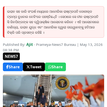
ଇରାନ ସହ ଜାରି ସଂଘର୍ଷ ମଧ୍ୟରେ ଆମେରିକା ରାଷ୍ଟ୍ରପତି ଡୋନାଲ୍ଡ
ଟ୍ରମ୍ପ ବୁଧବାର ବେଜିଂରେ ପହଞ୍ଚିଛନ୍ତି । ସେଠାରେ ସେ ଚୀନ ରାଷ୍ଟ୍ରପତି
ସି ଜିନପିଙ୍ଗଙ୍କ ସହ ଦ୍ୱିପାକ୍ଷିକ ଆଲୋଚନା କରିବେ । ଏହି ଆଲୋଚନାରେ
ବାଣିଜ୍ୟ, ଇରାନ ଯୁଦ୍ଧ ଏବଂ ଆମେରିକା ଦ୍ୱାରା ତାଇୱାନଙ୍କୁ ହତିଆର
ବିକ୍ରି ପରି ପ୍ରସଙ୍ଗ ରହିଛି ।
Ajit
Published By:
- Prameya-News7 Bureau | May 13, 2026
08:38 PM
NEWS7
Share
Tweet
Share