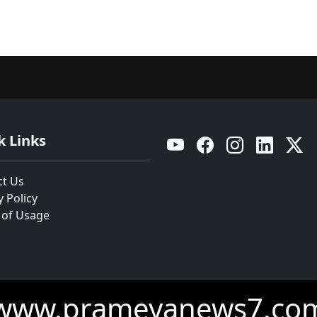
k Links
YouTube
Facebook
Instagram
Linkedin
Twitt
ct Us
y Policy
 of Usage
www.prameyanews7.co