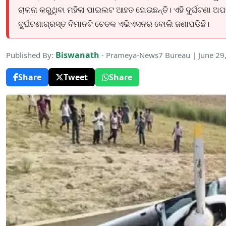
ଚାଳନା କରୁଥିବା ମହିଳା ପାଇଲଟ ଆହତ ହୋଇଛନ୍ତି। ଏହି ଦୁର୍ଘଟଣା ଅପର
ଦୁର୍ଘଟଣାଗ୍ରସ୍ତ ବିମାନଟି ଚେତକ ଏଭିଏସନର ବୋଲି ଜଣାପଡିଛି।
Biswanath
Published By:
- Prameya-News7 Bureau | June 29
Share
Tweet
Share