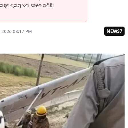
ାହ୍ନ ପ୍ରାୟ ୪ଟା ବେଳେ ଘଟିଛି।
NEWS7
, 2026 08:17 PM