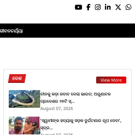
ଜୀବନଚର୍ଯ୍ୟା
ଦେଶ
View More
ଚୀନକୁ କଡ଼ା ଜବାବ ଦେଲା ଭାରତ; ଅରୁଣାଚଳ
ପ୍ରଦେଶର ୨୭ଟି ସ୍...
August 07, 2026
'ସ୍ୱାମୀଙ୍କ ହତ୍ୟାକୁ ସଡ଼କ ଦୁର୍ଘଟଣାର ରୂପ ଦେବା',
ସ୍ତ୍ର...
August 07, 2026