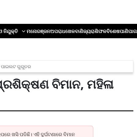
ଓ ନିଯୁକ୍ତି
ମନୋରଞ୍ଜନ
ଅପରାଧ
ଖେଳ
ବାଣିଜ୍ୟ
ରାଶିଫଳ
ବିଶେଷ
ପାଣିପାଗ
ଳା ପାଇଲଟ ଗୁରୁତର
ରଶିକ୍ଷଣ ବିମାନ, ମହିଳା
େ ଖସି ପଡିଛି। ଏହି ଦୁର୍ଘଟଣାରେ ବିମାନ