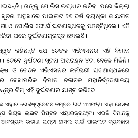
ଛନ୍ତି। ତାଙ୍କୁ ପୋଲିସ ଉଦ୍ଧାର କରିବା ପରେ ଜିଲ୍ଲା
ିବା ସୂଚନା ଅନୁସାରେ ପାଇଲଟ ୨୭ ବର୍ଷ ବୟଷ୍କା କାୟନାତ
ାରୀ ଓ ପୋଲିସ ଫୋର୍ସ ଘଟଣାସ୍ଥଳକୁ ପହଞ୍ଚିଥିଲେ। ଏହି
ରିବା ପରେ ଦୁର୍ଘଟଣାଗ୍ରସ୍ତ ହୋଇଛି।
ରସ୍ୱତ କହିଛନ୍ତି ଯେ ଚେତକ ଏଭିଏସନର ଏହି ବିମାନ
। ତେବେ ଦୁର୍ଘଟଣା ସୂଚନା ଅପରାହ୍ନ ୪ଟା ବେଳେ ମିଳିଛି।
ତୃପକ୍ଷ ଓ ଚେତନ ଏଭିଏସନର କର୍ମଚାରୀ ଘଟଣାସ୍ଥଳରେ
ରେ ବେସାମରିକ ବିମାନ ଚଳାଚଳ ମହାନିର୍ଦ୍ଦେଶାଳୟ
ନ୍ତ୍ର ଟିମ୍ ଏହି ଦୁର୍ଘଟଣାର ଯାଞ୍ଚ କରିବେ।
େ ଏହାର ରେଜିଷ୍ଟ୍ରେସନ ନମ୍ବର ଭିଟି ଏଏଫବି। ଏହା ସେସନା
ଫିକ୍ସ ଗିୟର ଲାଇଟ ପିଷ୍ଟନ ଏୟାରକ୍ରାଫ୍ଟ। ଏଭଳି ବିମାନକୁ
ତେ ଆବଶ୍ୟକ ଉଡାଣ ଘଣ୍ଟା ହାସଲ ପାଇଁ ପାଇଲଟ ବ୍ୟବହାର