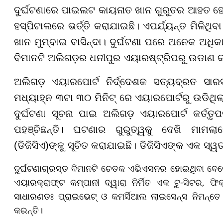
ଦୁର୍ଘଟଣାରେ ପାଇଲଟ କାୟନାତ ଖାନ ଗୁରୁତର ଆହତ ହୋଇ
ହସ୍ପିଟାଲରେ ଭର୍ତ୍ତି କରାଯାଇଛି। ଏପର୍ଯ୍ୟନ୍ତ ମିଳିଥ
ଖାନ ମୁମ୍ବାଇ ବାସିନ୍ଦା। ଦୁର୍ଘଟଣା ପରେ ଅନେକ ଅଧିକ
ବିମାନଟି ଅଲିଗଡ଼ର ଧନୀପୁର ଏୟାରଷ୍ଟ୍ରିପରୁ ଉଡାଣ କ
ଅଲିଗଡ଼ ଏୟାରପୋର୍ଟ ନିର୍ଦ୍ଦେଶକ ସତ୍ୟବ୍ରତ ସା
ମଧ୍ୟାହ୍ନ ୩ଟା ୩୦ ମିନିଟ୍ ରେ ଏୟାରପୋର୍ଟରୁ ଉଡିଥିଲା
ଦୁର୍ଘଟଣା ସୂଚନା ପାଇ ଅଲିଗଡ଼ ଏୟାରପୋର୍ଟ କର୍ତ୍
ପହଞ୍ଚିଛନ୍ତି। ଘଟଣାର ଗୁରୁତ୍ୱକୁ ଦେଖି ମାମଲା
(ଡିଜିସିଏ)ଙ୍କୁ ସୂଚିତ କରାଯାଇଛି। ଡିଜିସିଏଙ୍କ ଏକ ସ୍ୱତ
ଦୁର୍ଘଟଣାଗ୍ରସ୍ତ ବିମାନଟି ଚେତକ ଏଭିଏସନର ହୋଇଥିବା ବେଳ
ଏୟାରକ୍ରାଫ୍ଟ କମ୍ପାନୀ ଦ୍ୱାରା ନିର୍ମିତ ଏକ ଟୁ-ସିଟର, 
ସାଧାରଣତଃ ପ୍ରାଇଭେଟ୍ ଓ କମର୍ସିଆଲ ଲାଇସେନ୍ସ ନିମନ୍
କରନ୍ତି।