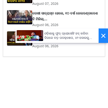
August 07, 2026
ଦୋଷୀ ସାବ୍ୟସ୍ତ ହେଲେ, ୧୦ ବର୍ଷ ଜେଲଦଣ୍ଡାଦେଶ
ବି ମିଳିଲା,...
August 06, 2026
×
ଓଡ଼ିଶାକୁ ଫୁଡ୍ ପ୍ରୋସେସିଂ ହବ୍ କରିବା
କନିଷ୍ଠ ଯନ୍ତ୍ରୀ ରଶ୍ମିରଞ୍ଜନ ସେଠୀ ମୃତ୍ୟୁ
ଦିଗରେ ବଡ଼ ପଦକ୍ଷେପ, ୪୨ ହଜାରରୁ
ମାମଲାରେ ଟ୍ବି...
ଅଧିକ ନିଯୁକ୍ତି ସୁଯୋଗ
August 06, 2026