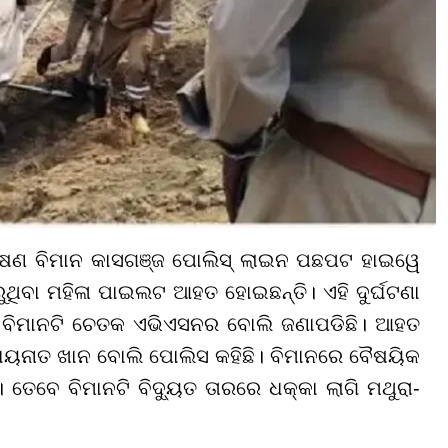
ଷଣ ବିମାନ କାସଗଞ୍ଜ ପୋଲିସ୍ ଲାଇନ ପଛପଟ ହାଇୱେ
ରୁଥିବା ମହିଳା ପାଇଲଟ ଆହତ ହୋଇଛନ୍ତି। ଏହି ଦୁର୍ଘଟଣା
୍ତ ବିମାନଟି ଚେତକ ଏଭିଏସନର ବୋଲି ଜଣାପଡିଛି। ଆହତ
କାୟନାତ ଖାନ ବୋଲି ପୋଲିସ କହିଛି। ବିମାନରେ ବୈଷୟିକ
େବେ ବିମାନଟି ବିଦ୍ୟୁତ ତାରରେ ଧକ୍କା ଲାଗି ମଥୁରା-