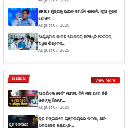
BRICS ମୁଦ୍ରାକୁ ଭାରତ ସମର୍ଥନ କରେନି: ନୂଆ ମୁଦ୍ରା
ଯୋଜନା...
August 07, 2026
ଆୟୁଷ୍ମାନ ଭାରତ ଯୋଜନାରୁ ହଟିଛନ୍ତି ୨୦୦୦ରୁ
ଅଧିକ ଲିଷ୍ଟେଡ...
August 07, 2026
ଅପରାଧ
View More
ଆଇପିଏଲ ବେଟିଂ ମାମଲା: ତିନି ମାସ ପରେ ତିନି
ଜଣଙ୍କୁ ଗିରଫ...
August 07, 2026
ଭୂତ ବଙ୍ଗଳାରେ ଚାଞ୍ଚଲ୍ୟକର ଘଟଣା, ଛାତି
ଥରାଇଦେବ ଷଡ଼ଯନ୍ତ...