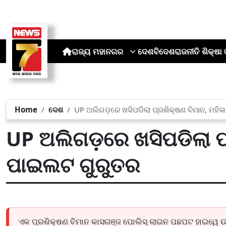
ରାଜ୍ୟ
ମହାନଗର
ଦେଶ
ବିଦେଶ
ରାଜନୀତି
ଶିକ୍ଷା 
Home
ଦେଶ
UP ଅଲିଗଡ଼ରେ ଖସିପଡିଲା ପ୍ରଶିକ୍ଷଣ ବିମାନ, ମହି
UP ଅଲିଗଡ଼ରେ ଖସିପଡିଲା ପ୍
ପାଇଲଟ ଗୁରୁତର
ଏକ ପ୍ରଶିକ୍ଷଣ ବିମାନ କାସଗଞ୍ଜ ପୋଲିସ୍ ଲାଇନ ପଛପଟ ହାଇୱେ ଉପର