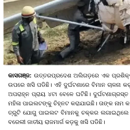
କାସଗଞ୍ଜ:
ଉତ୍ତରପ୍ରଦେଶ ଅଲିଗଡ଼ରେ ଏକ ପ୍ରଶିକ୍
ଉପରେ ଖସି ପଡିଛି। ଏହି ଦୁର୍ଘଟଣାରେ ବିମାନ ଚାଳନା କ
ଅପରାହ୍ନ ପ୍ରାୟ ୪ଟା ବେଳେ ଘଟିଛି। ଦୁର୍ଘଟଣାଗ୍ରସ
ମହିଳା ପାଇଲଟଙ୍କୁ ଚିହ୍ନଟ କରାଯାଇଛି। ତାଙ୍କ ନାମ 
ତ୍ରୁଟି ଯୋଗୁ ପାଇଲଟ ବିମାନକୁ ଚକ୍କର ଲଗାଇଥିଲେ। ତ
ବରେଲୀ ଜାତୀୟ ରାଜମାର୍ଗ କଡ଼କୁ ଖସି ପଡିଛି।