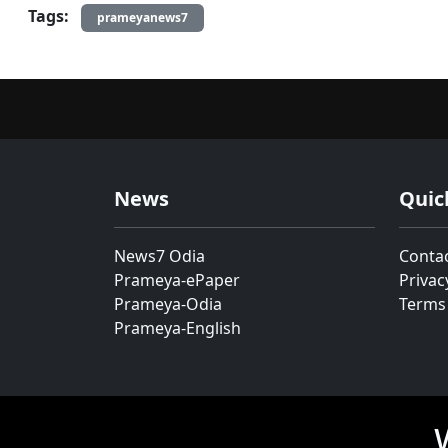
Tags:
prameyanews7
News
Quic
News7 Odia
Conta
Prameya-ePaper
Privac
Prameya-Odia
Terms
Prameya-English