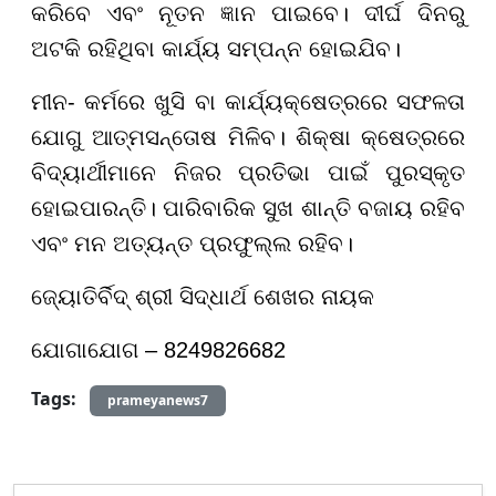
କରିବେ ଏବଂ ନୂତନ ଜ୍ଞାନ ପାଇବେ। ଦୀର୍ଘ ଦିନରୁ
ଅଟକି ରହିଥିବା କାର୍ଯ୍ୟ ସମ୍ପନ୍ନ ହୋଇଯିବ।
ମୀନ- କର୍ମରେ ଖୁସି ବା କାର୍ଯ୍ୟକ୍ଷେତ୍ରରେ ସଫଳତା
ଯୋଗୁ ଆତ୍ମସନ୍ତୋଷ ମିଳିବ। ଶିକ୍ଷା କ୍ଷେତ୍ରରେ
ବିଦ୍ୟାର୍ଥୀମାନେ ନିଜର ପ୍ରତିଭା ପାଇଁ ପୁରସ୍କୃତ
ହୋଇପାରନ୍ତି। ପାରିବାରିକ ସୁଖ ଶାନ୍ତି ବଜାୟ ରହିବ
ଏବଂ ମନ ଅତ୍ୟନ୍ତ ପ୍ରଫୁଲ୍ଲ ରହିବ।
ଜ୍ୟୋତିର୍ବିଦ୍ ଶ୍ରୀ ସିଦ୍ଧାର୍ଥ ଶେଖର ନାୟକ
ଯୋଗାଯୋଗ – 8249826682
Tags:
prameyanews7