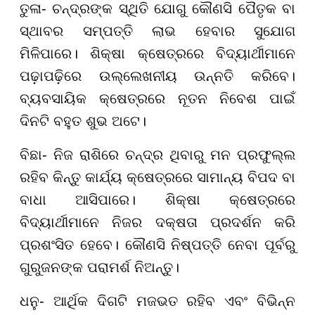
ତୁଳା- ଚନ୍ଦ୍ରଙ୍କ ସ୍ଥିତି ଯୋଗୁ କୌଣସି ପୈତୃକ ବା
ସ୍ଥାବର ସମ୍ପତ୍ତି ଲାଭ ହେବାର ସୁଯୋଗ
ମିଳିପାରେ। ଶିକ୍ଷା କ୍ଷେତ୍ରରେ ବିଦ୍ୟାର୍ଥୀମାନେ
ପଢ଼ାପଢ଼ିରେ ଉଲ୍ଲେଖନୀୟ ଉନ୍ନତି କରିବେ।
ବ୍ୟବସାୟିକ କ୍ଷେତ୍ରରେ ନୂତନ ନିବେଶ ପାଇଁ
ଦିନଟି ବହୁତ ଶୁଭ ଅଟେ।
ବିଛା- ନିଜ ରାଶିରେ ଚନ୍ଦ୍ର ଥିବାରୁ ମନ ପ୍ରଫୁଲ୍ଲ
ରହିବ କିନ୍ତୁ କାର୍ଯ୍ୟ କ୍ଷେତ୍ରରେ ସାମାନ୍ୟ ବିପଦ ବା
ବାଧା ଆସିପାରେ। ଶିକ୍ଷା କ୍ଷେତ୍ରରେ
ବିଦ୍ୟାର୍ଥୀମାନେ ନିଜର ଦକ୍ଷତା ପ୍ରଦର୍ଶନ କରି
ପ୍ରଶଂସିତ ହେବେ। କୌଣସି ନିଷ୍ପତ୍ତି ନେବା ପୂର୍ବରୁ
ଗୁରୁଜନଙ୍କ ପରାମର୍ଶ ନିଅନ୍ତୁ।
ଧନୁ- ଆର୍ଥିକ ଦିଗଟି ମଜଭତ ରହିବ ଏବଂ ବିଭିନ୍ନ