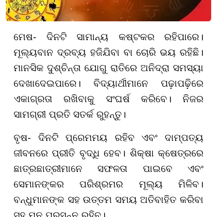
ମେଷ- ଦିନଟି ସାମାନ୍ୟ କଷ୍ଟକର ରହିପାରେ।
ମୂଲ୍ୟବାନ ଦ୍ରବ୍ୟ ହଜିଯିବା ବା ଚୋରି ଭୟ ରହିଛି।
ମାନସିକ ଦୁଶ୍ଚିନ୍ତା ଯୋଗୁ ରାତିରେ ଅନିଦ୍ରା ସମସ୍ୟା
ଦେଖାଦେଇପାରେ। ବିଦ୍ୟାର୍ଥୀମାନେ ପଢ଼ାପଢ଼ିରେ
ଏକାଗ୍ରତା ରଖିବାକୁ ସଂଘର୍ଷ କରିବେ। ନିଜର
ସାମଗ୍ରୀ ପ୍ରତି ସତର୍କ ରୁହନ୍ତୁ।
ବୃଷ- ଦିନଟି ପ୍ରେମମୟ ରହିବ ଏବଂ ଦାମ୍ପତ୍ୟ
ଜୀବନରେ ପ୍ରୀତି ବୃଦ୍ଧି ହେବ। ଶିକ୍ଷା କ୍ଷେତ୍ରରେ
ଛାତ୍ରଛାତ୍ରୀମାନେ ସଫଳତା ପାଇବେ ଏବଂ
ସେମାନଙ୍କର ପରିଶ୍ରମର ମୂଲ୍ୟ ମିଳିବ।
ବନ୍ଧୁମାନଙ୍କ ସହ ଉତ୍ତମ ସମୟ ଅତିବାହିତ କରିବା
ସହ ମନ ପ୍ରସନ୍ନ ରହିବ।