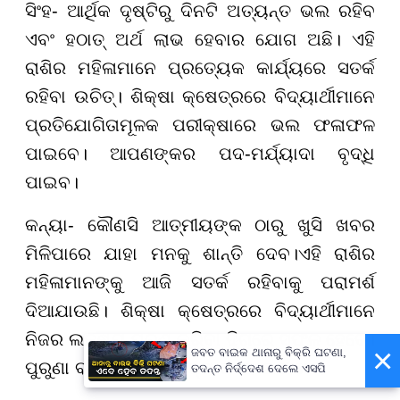
ସିଂହ- ଆର୍ଥିକ ଦୃଷ୍ଟିରୁ ଦିନଟି ଅତ୍ୟନ୍ତ ଭଲ ରହିବ
ଏବଂ ହଠାତ୍ ଅର୍ଥ ଲାଭ ହେବାର ଯୋଗ ଅଛି। ଏହି
ରାଶିର ମହିଳାମାନେ ପ୍ରତ୍ୟେକ କାର୍ଯ୍ୟରେ ସତର୍କ
ରହିବା ଉଚିତ୍। ଶିକ୍ଷା କ୍ଷେତ୍ରରେ ବିଦ୍ୟାର୍ଥୀମାନେ
ପ୍ରତିଯୋଗିତାମୂଳକ ପରୀକ୍ଷାରେ ଭଲ ଫଳାଫଳ
ପାଇବେ। ଆପଣଙ୍କର ପଦ-ମର୍ଯ୍ୟାଦା ବୃଦ୍ଧି
ପାଇବ।
କନ୍ୟା- କୌଣସି ଆତ୍ମୀୟଙ୍କ ଠାରୁ ଖୁସି ଖବର
ମିଳିପାରେ ଯାହା ମନକୁ ଶାନ୍ତି ଦେବ।ଏହି ରାଶିର
ମହିଳାମାନଙ୍କୁ ଆଜି ସତର୍କ ରହିବାକୁ ପରାମର୍ଶ
ଦିଆଯାଉଛି। ଶିକ୍ଷା କ୍ଷେତ୍ରରେ ବିଦ୍ୟାର୍ଥୀମାନେ
ନିଜର ଲକ୍ଷ୍ୟ ପୂରଣ କରିବା ଦିଗରେ ସଫଳ ହେବେ।
×
ଜବତ ବାଇକ ଥାନାରୁ ବିକ୍ରି ଘଟଣା,
ପୁରୁଣା ବନ୍ଧୁଙ୍କ ସହ ସାକ୍ଷାତ ହୋଇପାରେ।
ତଦନ୍ତ ନିର୍ଦ୍ଦେଶ ଦେଲେ ଏସପି