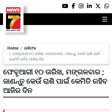
☰
Home
ରାଶିଫଳ
ଫେବୃଆରୀ ୧୦ ତାରିଖ, ମଙ୍ଗଳବାର ; ଜାଣନ୍ତୁ କେଉଁ ରାଶି ପାଇଁ
କେମିତି ରହିବ ଆଜିର ଦିନ
ଫେବୃଆରୀ ୧୦ ତାରିଖ, ମଙ୍ଗଳବାର ;
ଜାଣନ୍ତୁ କେଉଁ ରାଶି ପାଇଁ କେମିତି ରହିବ
ଆଜିର ଦିନ