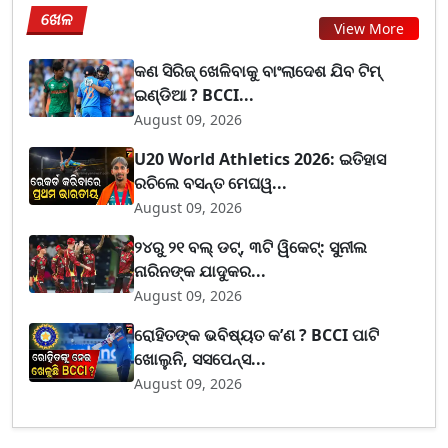
ଖେଳ
View More
କଣ ସିରିଜ୍ ଖେଳିବାକୁ ବାଂଲାଦେଶ ଯିବ ଟିମ୍
ଇଣ୍ଡିଆ ? BCCI...
August 09, 2026
U20 World Athletics 2026: ଇତିହାସ
ରଚିଲେ ବସନ୍ତ ମେଘୱ...
August 09, 2026
୨୪ରୁ ୨୧ ବଲ୍ ଡଟ୍, ୩ଟି ୱିକେଟ୍: ସୁନୀଲ
ନାରିନଙ୍କ ଯାଦୁକର...
August 09, 2026
ରୋହିତଙ୍କ ଭବିଷ୍ୟତ କ’ଣ ? BCCI ପାଟି
ଖୋଲୁନି, ସସପେନ୍ସ...
August 09, 2026