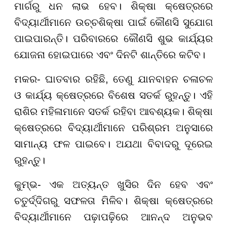
ମାର୍ଗରୁ ଧନ ଲାଭ ହେବ। ଶିକ୍ଷା କ୍ଷେତ୍ରରେ
ବିଦ୍ୟାର୍ଥୀମାନେ ଉଚ୍ଚଶିକ୍ଷା ପାଇଁ କୌଣସି ସୁଯୋଗ
ପାଇପାରନ୍ତି। ପରିବାରରେ କୌଣସି ଶୁଭ କାର୍ଯ୍ୟର
ଯୋଜନା ହୋଇପାରେ ଏବଂ ଦିନଟି ଶାନ୍ତିରେ କଟିବ।
ମକର- ଘାତବାର ରହିଛି, ତେଣୁ ଯାନବାହନ ଚଳାଚଳ
ଓ କାର୍ଯ୍ୟ କ୍ଷେତ୍ରରେ ବିଶେଷ ସତର୍କ ରୁହନ୍ତୁ। ଏହି
ରାଶିର ମହିଳାମାନେ ସତର୍କ ରହିବା ଆବଶ୍ୟକ। ଶିକ୍ଷା
କ୍ଷେତ୍ରରେ ବିଦ୍ୟାର୍ଥୀମାନେ ପରିଶ୍ରମ ଅନୁସାରେ
ସାମାନ୍ୟ ଫଳ ପାଇବେ। ଅଯଥା ବିବାଦରୁ ଦୂରେଇ
ରୁହନ୍ତୁ।
କୁମ୍ଭ- ଏକ ଅତ୍ୟନ୍ତ ଖୁସିର ଦିନ ହେବ ଏବଂ
ଚତୁର୍ଦ୍ଦିଗରୁ ସଫଳତା ମିଳିବ। ଶିକ୍ଷା କ୍ଷେତ୍ରରେ
ବିଦ୍ୟାର୍ଥୀମାନେ ପଢ଼ାପଢ଼ିରେ ଆନନ୍ଦ ଅନୁଭବ