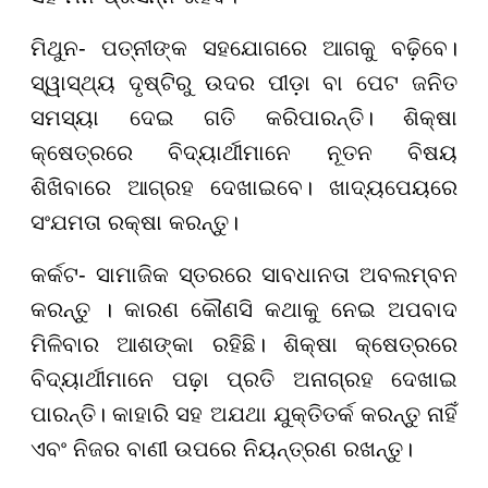
ମିଥୁନ- ପତ୍ନୀଙ୍କ ସହଯୋଗରେ ଆଗକୁ ବଢ଼ିବେ।
ସ୍ୱାସ୍ଥ୍ୟ ଦୃଷ୍ଟିରୁ ଉଦର ପୀଡ଼ା ବା ପେଟ ଜନିତ
ସମସ୍ୟା ଦେଇ ଗତି କରିପାରନ୍ତି। ଶିକ୍ଷା
କ୍ଷେତ୍ରରେ ବିଦ୍ୟାର୍ଥୀମାନେ ନୂତନ ବିଷୟ
ଶିଖିବାରେ ଆଗ୍ରହ ଦେଖାଇବେ। ଖାଦ୍ୟପେୟରେ
ସଂଯମତା ରକ୍ଷା କରନ୍ତୁ।
କର୍କଟ- ସାମାଜିକ ସ୍ତରରେ ସାବଧାନତା ଅବଲମ୍ବନ
କରନ୍ତୁ । କାରଣ କୌଣସି କଥାକୁ ନେଇ ଅପବାଦ
ମିଳିବାର ଆଶଙ୍କା ରହିଛି। ଶିକ୍ଷା କ୍ଷେତ୍ରରେ
ବିଦ୍ୟାର୍ଥୀମାନେ ପଢ଼ା ପ୍ରତି ଅନାଗ୍ରହ ଦେଖାଇ
ପାରନ୍ତି। କାହାରି ସହ ଅଯଥା ଯୁକ୍ତିତର୍କ କରନ୍ତୁ ନାହିଁ
ଏବଂ ନିଜର ବାଣୀ ଉପରେ ନିୟନ୍ତ୍ରଣ ରଖନ୍ତୁ।