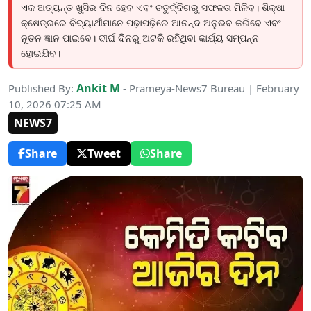
ଏକ ଅତ୍ୟନ୍ତ ଖୁସିର ଦିନ ହେବ ଏବଂ ଚତୁର୍ଦ୍ଦିଗରୁ ସଫଳତା ମିଳିବ। ଶିକ୍ଷା
କ୍ଷେତ୍ରରେ ବିଦ୍ୟାର୍ଥୀମାନେ ପଢ଼ାପଢ଼ିରେ ଆନନ୍ଦ ଅନୁଭବ କରିବେ ଏବଂ
ନୂତନ ଜ୍ଞାନ ପାଇବେ। ଦୀର୍ଘ ଦିନରୁ ଅଟକି ରହିଥିବା କାର୍ଯ୍ୟ ସମ୍ପନ୍ନ
ହୋଇଯିବ।
Ankit M
Published By:
- Prameya-News7 Bureau | February
10, 2026 07:25 AM
NEWS7
Share
Tweet
Share