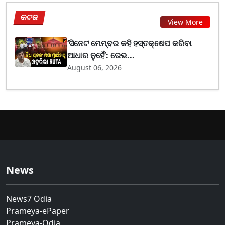
କଟକ
View More
‘ସିନେଟ ମେମ୍ବର କହି ହସ୍ତକ୍ଷେପ କରିବା
ଆଧାର ନୁହେଁ’: ରେଭ...
August 06, 2026
News
News7 Odia
Prameya-ePaper
Prameya-Odia