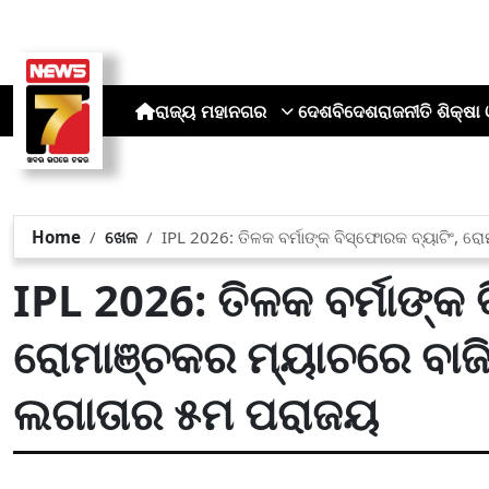
ରାଜ୍ୟ
ମହାନଗର
ଦେଶ
ବିଦେଶ
ରାଜନୀତି
ଶିକ୍ଷା 
Home
ଖେଳ
IPL 2026: ତିଳକ ବର୍ମାଙ୍କ ବିସ୍ଫୋରକ ବ୍ୟାଟିଂ, 
IPL 2026: ତିଳକ ବର୍ମାଙ୍କ ବ
ରୋମାଞ୍ଚକର ମ୍ୟାଚରେ ବାଜ
ଲଗାତାର ୫ମ ପରାଜୟ