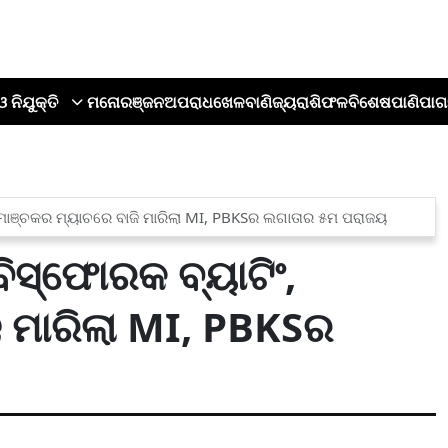
ଓ ନିଯୁକ୍ତି
ମନୋରଞ୍ଜନ
ଅପରାଧ
ଖେଳ
ବାଣିଜ୍ୟ
ରାଶିଫଳ
ବିଶେଷ
ପାଣିପାଗ
ରୋମାଞ୍ଚକର ମ୍ୟାଚରେ ବାଜି ମାରିଲା MI, PBKSର ଲଗାତାର ୫ମ ପରାଜୟ
ିସ୍ଫୋରକ ବ୍ୟାଟିଂ,
ି ମାରିଲା MI, PBKSର