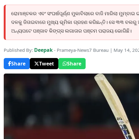
ରୋମାଞ୍ଚକର ଏବଂ ସଂଘର୍ଷପୂର୍ଣ୍ଣ ମୁକାବିଲାରେ ବାଜି ମାରିଲା ମୁମ୍ବାଇ 
ଦଳକୁ ଜିତାଇବାରେ ମୁଖ୍ୟ ଭୂମିକା ଗ୍ରହଣ କରିଛନ୍ତି। ସେ ୩୩ ବଲରୁ
ଅନ୍ୟପଟେ ପଞ୍ଜାବ କିଙ୍ଗ୍ସ ଲଗାତାର ପଞ୍ଚମ ପରାଜୟ ଭୋଗିଛି।
Deepak
Published By:
- Prameya-News7 Bureau | May 14, 20
Share
Tweet
Share