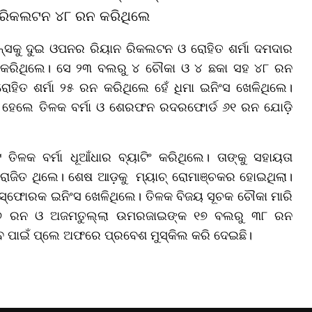
ୀତ ରିକଲଟନ ୪୮ ରନ କରିଥିଲେ
ନ୍ସକୁ ଦୁଇ ଓପନର ରିୟାନ ରିକଲଟନ ଓ ରୋହିତ ଶର୍ମା ଦମଦାର
 କରିଥିଲେ। ସେ ୨୩ ବଲରୁ ୪ ଚୌକା ଓ ୪ ଛକା ସହ ୪୮ ରନ
ୋହିତ ଶର୍ମା ୨୫ ରନ କରିଥିଲେ ହେଁ ଧିମା ଇନିଂସ ଖେଳିଥିଲେ।
। ହେଲେ ତିଳକ ବର୍ମା ଓ ଶେରଫନ ରଦରଫୋର୍ଡ ୬୧ ରନ ଯୋଡ଼ି
କ ବର୍ମା ଧୂଆଁଧାର ବ୍ୟାଟିଂ କରିଥିଲେ। ତାଙ୍କୁ ସହାୟତା
ାଜିତ ଥିଲେ। ଶେଷ ଆଡ଼କୁ ମ୍ୟାଚ୍ ରୋମାଞ୍ଚକର ହୋଇଥିଲା।
୍ଫୋରକ ଇନିଂସ ଖେଳିଥିଲେ। ତିଳକ ବିଜୟ ସୂଚକ ଚୌକା ମାରି
ସିଂଙ୍କ ୫୭ ରନ ଓ ଅଜମତୁଲ୍ଲା ଉମରଜାଇଙ୍କ ୧୭ ବଲରୁ ୩୮ ରନ
ବ ପାଇଁ ପ୍ଲେ ଅଫରେ ପ୍ରବେଶ ମୁସ୍କିଲ କରି ଦେଇଛି।