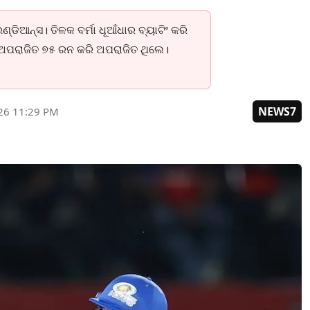
ଇଣ୍ଡିଆନ୍ସ। ତିଳକ ବର୍ମା ଧୂଆଁଧାର ବ୍ୟାଟିଂ କରି
 ଅପରାଜିତ ୭୫ ରନ କରି ଅପରାଜିତ ଥିଲେ।
NEWS7
26 11:29 PM