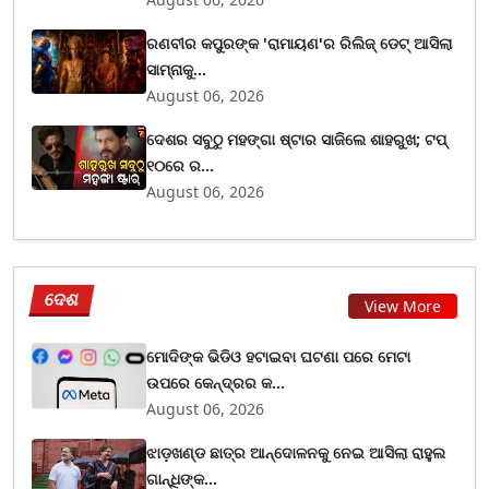
ରଣବୀର କପୁରଙ୍କ 'ରାମାୟଣ'ର ରିଲିଜ୍ ଡେଟ୍ ଆସିଲା
ସାମ୍ନାକୁ...
August 06, 2026
ଦେଶର ସବୁଠୁ ମହଙ୍ଗା ଷ୍ଟାର ସାଜିଲେ ଶାହରୁଖ; ଟପ୍‌
୧୦ରେ ର...
August 06, 2026
ଦେଶ
View More
ମୋଦିଙ୍କ ଭିଡିଓ ହଟାଇବା ଘଟଣା ପରେ ମେଟା
ଉପରେ କେନ୍ଦ୍ରର କ...
August 06, 2026
ଝାଡ଼ଖଣ୍ଡ ଛାତ୍ର ଆନ୍ଦୋଳନକୁ ନେଇ ଆସିଲା ରାହୁଲ
ଗାନ୍ଧିଙ୍କ...