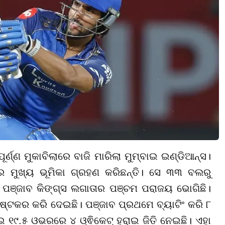
ର୍ଣ୍ଣ ମୁକାବିଲାରେ ବାଜି ମାରିଲା ମୁମ୍ବାଇ ଇଣ୍ଡିଆନ୍ସ।
ାରେ ମୁଖ୍ୟ ଭୂମିକା ଗ୍ରହଣ କରିଛନ୍ତି। ସେ ୩୩ ବଲରୁ
ଞ୍ଜାବ କିଙ୍ଗ୍ସ ଲଗାତାର ପଞ୍ଚମ ପରାଜୟ ଭୋଗିଛି।
 କଷ୍ଟକର କରି ଦେଇଛି। ପଞ୍ଜାବ ପ୍ରଥମେ ବ୍ୟାଟିଂ କରି ୮
ଇ ୧୯.୫ ଓଭରରେ ୪ ଓ୍ଵିକେଟ୍ ହରାଇ ଜିତି ନେଇଛି। ଏହା