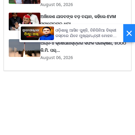
August 06, 2026
ଅଖିଳେଶ ଯାଦବଙ୍କ ବଡ଼ ବୟାନ, କହିଲେ-EVM
ସମାଲୋଚନାରୁ ଧ୍ୟା...
×
August 06, 2026
ଓଡ଼ିଶାକୁ ଆସିବ ପୁଞ୍ଜି, ତିନିଦିନିଆ ଦିଲ୍ଲୀ
ଗସ୍ତରେ ଯିବେ ମୁଖ୍ୟମନ୍ତ୍ରୀ ମୋହନ
ମାଝୀ
ଅଗ୍ନି-୪ କ୍ଷେପଣାସ୍ତ୍ରର ସଫଳ ପରୀକ୍ଷଣ, ୪୦୦୦
କି.ମି. ପର୍...
August 06, 2026