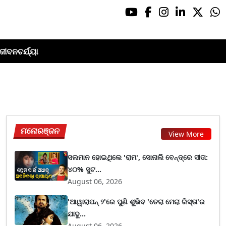
ଜୀବନଚର୍ଯ୍ୟା
ମନୋରଞ୍ଜନ
View More
ସଲମାନ ହୋଇଥିଲେ 'ରାମ', ସୋନାଲି ବେନ୍ଦ୍ରେ ସୀତା:
୪୦% ସୁଟ...
August 06, 2026
'ଆୱାରାପନ୍ ୨'ରେ ପୁଣି ଶୁଭିବ 'ତେରା ମେରା ରିସ୍ତା'ର
ଯାଦୁ...
August 06, 2026