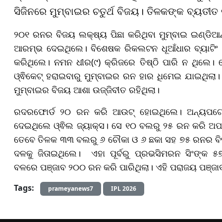
ସିଜିନରେ ମୁମ୍ବାଇର ଚତୁର୍ଥ ବିଜୟ। ତିଳକଙ୍କ ବ୍ୟତ
୨୦୧ ରନର ବିଜୟ ଲକ୍ଷ୍ୟ ପିଛା କରିଥିବା ମୁମ୍ବାଇ ଇଣ୍ଡିଆ
ଆରମ୍ଭ ଦେଇଥିଲେ। ବିଶେଷକ ରିକଲଟନ ଧୂଆଁଧାର ବ୍ୟାଟିଂ
କରିଥିଲେ। ନମନ ଧୀର(୯) କ୍ରିଜରେ ତିଷ୍ଠି ପାରି ନ ଥିଲେ। ର
ଓ୍ଵିକେଟ୍ ହରାଇବାରୁ ମୁମ୍ବାଇର ରନ ହାର ଧିମେଇ ଯାଇଥିଲା
ମୁମ୍ବାଇର ବିଜୟ ଆଶା ଉଜ୍ଜିବୀତ ରହିଥିଲା।
ରଦରଫୋର୍ଡ ୨୦ ରନ କରି ଆଉଟ୍ ହୋଇଥିଲେ। ଅନ୍ୟପଟେ ତିଳ
ଦେଇଥିଲେ ଓ୍ଵିଲ ଜ୍ୟାକ୍ସ। ସେ ୧୦ ବଲରୁ ୨୫ ରନ କରି ଅପର
ତେବେ ତିଳକ ୩୩ ବଲରୁ ୬ ଚୌକା ଓ ୬ ଛକା ସହ ୭୫ ରନର ବିସ
ଦଳକୁ ଜିତାଇଥିଲେ।
​​​​​​​ ଏହା ପୂର୍ବରୁ ପ୍ରଭସିମରନ 
ବଳରେ ପଞ୍ଜାବ ୨୦୦ ରନ କରି ପାରିଥିଲା। ଏହି ପରାଜୟ ପଞ୍ଜା
Tags:
prameyanews7
IPL 2026