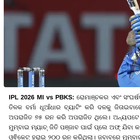
IPL 2026 MI vs PBKS:
ରୋମାଞ୍ଚକର ଏବଂ ସଂଘର୍ଷପୂ
ତିଳକ ବର୍ମା ଧୂଆଁଧାର ବ୍ୟାଟିଂ କରି ଦଳକୁ ଜିତାଇବ
ଅପରାଜିତ ୭୫ ରନ କରି ଅପରାଜିତ ଥିଲେ। ଅନ୍ୟପଟେ ପ
ମୁମ୍ବାଇ ମ୍ୟାଚ୍ ଜିତି ପଞ୍ଜାବ ପାଇଁ ପ୍ଲେ ଅଫ୍ ଯିବା
ଓ୍ଵିକେଟ୍ ହରାଇ ୨୦୦ ରନ କରିଥିଲା। ଜବାବରେ ମୁମ୍ବା