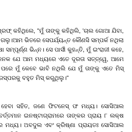
୍ କହିଥିଲେ, "ମୁଁ ତାଙ୍କୁ କହିଥିଲି, 'ଚାଲ ଗୋଆ ଯିବା,
ଲୁ।ଆମ ଭିତରେ ସେପର୍ଯ୍ୟନ୍ତ କୌଣସି ସମ୍ପର୍କ ନଥିଲା
୍ପୂର୍ଣ୍ଣ ଭିନ୍ନ। ସେ ପାର୍ସୀ କୁହନ୍ତି, ମୁଁ ଇଂରାଜୀ କହେ,
ଯ୍ୟଜନକ ଯେ ଆମ ମଧ୍ୟରେ ଏତେ ଦୂରତା ସତ୍ତ୍ୱେ, ଆମେ
ରେ ମୁଁ କେବେ ଭାବି ନଥିଲି ଯେ ମୁଁ ତାଙ୍କୁ ଏତେ ମିସ୍
ରସ୍ପରକୁ ବହୁତ ମିସ୍ କରୁଥିଲୁ।"
େବା ସହିତ, ଜଣେ ଫିଟନେସ୍ ଫ ମଧ୍ୟ। ସୋସିଆଲ
ର୍ତ୍ତମାନ ଇନଷ୍ଟାଗ୍ରାମରେ ତାଙ୍କର ପ୍ରାୟ ୮ ଲକ୍ଷ
ର ମଧ୍ୟ। ଅବଦୁଲ ଏବଂ କ୍ରିଷ୍ଣା ପ୍ରାୟତଃ ସୋସିଆଲ