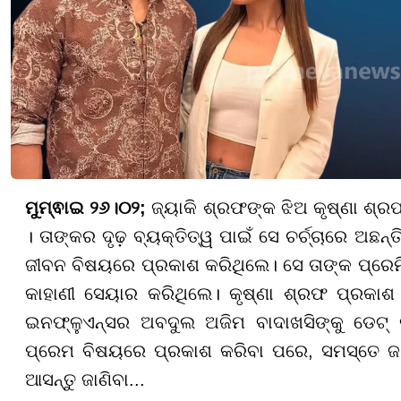
ମୁମ୍ଵାଇ ୨୬।୦୨;
ଜ୍ୟାକି ଶ୍ରଫଙ୍କ ଝିଅ କୃଷ୍ଣା ଶ୍ରଫ
। ତାଙ୍କର ଦୃଢ଼ ବ୍ୟକ୍ତିତ୍ୱ ପାଇଁ ସେ ଚର୍ଚ୍ଚାରେ ଅ
ଜୀବନ ବିଷୟରେ ପ୍ରକାଶ କରିଥିଲେ। ସେ ତାଙ୍କ ପ୍ରେ
କାହାଣୀ ସେୟାର କରିଥିଲେ। କୃଷ୍ଣା ଶ୍ରଫ ପ୍ରକ
ଇନଫ୍ଳୁଏନ୍ସର ଅବଦୁଲ ଅଜିମ ବାଦାଖସିଙ୍କୁ ଡେଟ୍ 
ପ୍ରେମ ବିଷୟରେ ପ୍ରକାଶ କରିବା ପରେ, ସମସ୍ତେ ଜା
ଆସନ୍ତୁ ଜାଣିବା...