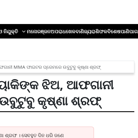
ଓ ନିଯୁକ୍ତି
ମନୋରଞ୍ଜନ
ଅପରାଧ
ଖେଳ
ବାଣିଜ୍ୟ
ରାଶିଫଳ
ବିଶେଷ
ପାଣିପାଗ
, ଆଫଗାନୀ MMA ଫାଇଟର ପ୍ରେମରେ ଉବୁଟୁବୁ କୃଷ୍ଣା ଶ୍ରଫ୍
ଜ୍ୟାକିଙ୍କ ଝିଅ, ଆଫଗାନୀ
ଟୁବୁ କୃଷ୍ଣା ଶ୍ରଫ୍
ା ଶ୍ରଫ । ସେବହୁତ ଦିନ ଧରି ଜଣେ