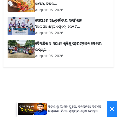
ସାମଲ, ବିଭିନ...
August 06, 2026
ସୋଆରେ ଆନ୍ତର୍ଜାତୀୟ ସମ୍ମିଳନୀ
‘ଆଇସିସିଏମ୍ଇଏସ୍ଏଚ୍–୨୦୨୬’...
August 06, 2026
ବୈଜ୍ଞାନିକ ଓ ସ୍ଥାୟୀ କୃଷିକୁ ପ୍ରୋତ୍ସାହନ ଦେବାର
ଲକ୍ଷ୍ୟ...
August 06, 2026
×
ଓଡ଼ିଶାକୁ ଆସିବ ପୁଞ୍ଜି, ତିନିଦିନିଆ ଦିଲ୍ଲୀ
ଗସ୍ତରେ ଯିବେ ମୁଖ୍ୟମନ୍ତ୍ରୀ ମୋହନ
ମାଝୀ