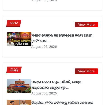
କଟକ
View More
‘ସିନେଟ ମେମ୍ବର କହି ହସ୍ତକ୍ଷେପ କରିବା ଆଧାର
ନୁହେଁ’: ରେଭ...
August 06, 2026
ରାଜ୍ୟ
View More
ଘରୋଇ କଳହର କରୁଣ ପରିଣତି, ବୋହୂର
ଆକ୍ରମଣରେ ଶାଶୁଙ୍କ ମୃତ...
August 06, 2026
ଦିଲ୍ଲୀରେ ନୀତିନ ନବୀନଙ୍କୁ ଭେଟିଲେ ମନମୋହନ