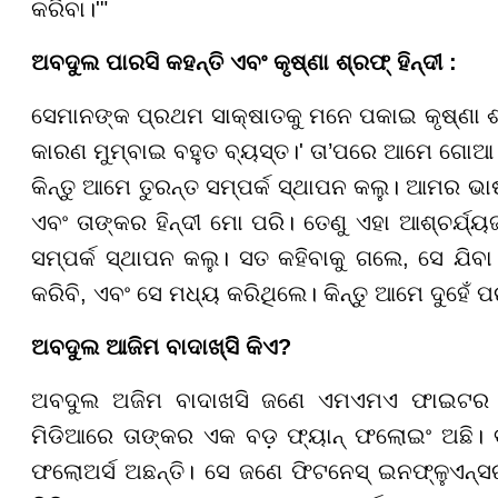
କରିବା।'"
ଅବଦୁଲ ପାରସି କହନ୍ତି ଏବଂ କୃଷ୍ଣା ଶ୍ରଫ୍ ହିନ୍ଦୀ :
ସେମାନଙ୍କ ପ୍ରଥମ ସାକ୍ଷାତକୁ ମନେ ପକାଇ କୃଷ୍ଣା ଶ୍ରଫ
କାରଣ ମୁମ୍ବାଇ ବହୁତ ବ୍ୟସ୍ତ।' ତା’ପରେ ଆମେ ଗୋଆ ଗ
କିନ୍ତୁ ଆମେ ତୁରନ୍ତ ସମ୍ପର୍କ ସ୍ଥାପନ କଲୁ। ଆମର ଭାଷା ସମ
ଏବଂ ତାଙ୍କର ହିନ୍ଦୀ ମୋ ପରି। ତେଣୁ ଏହା ଆଶ୍ଚର୍
ସମ୍ପର୍କ ସ୍ଥାପନ କଲୁ। ସତ କହିବାକୁ ଗଲେ, ସେ ଯିବା ପ
କରିବି, ଏବଂ ସେ ମଧ୍ୟ କରିଥିଲେ। କିନ୍ତୁ ଆମେ ଦୁହେଁ ପ
ଅବଦୁଲ ଆଜିମ ବାଦାଖ୍ସିି କିଏ
?
ଅବଦୁଲ ଅଜିମ ବାଦାଖସି ଜଣେ ଏମଏମଏ ଫାଇଟର ହ
ମିଡିଆରେ ତାଙ୍କର ଏକ ବଡ଼ ଫ୍ୟାନ୍ ଫଲୋଇଂ ଅଛି। ବ
ଫଲୋଅର୍ସ ଅଛନ୍ତି। ସେ ଜଣେ ଫିଟନେସ୍ ଇନଫ୍ଳୁଏନ୍ସ