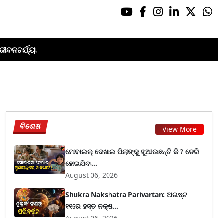
ଜୀବନଚର୍ଯ୍ୟା
ବିଶେଷ
View More
ମୋବାଇଲ୍ ଦେଖାଇ ପିଲାଙ୍କୁ ଖୁଆଉଛନ୍ତି କି ? ଡେରି
ହୋଇଯିବା...
August 06, 2026
Shukra Nakshatra Parivartan: ଅଗଷ୍ଟ
୧୧ରେ ହସ୍ତ ନକ୍ଷ...
August 06, 2026