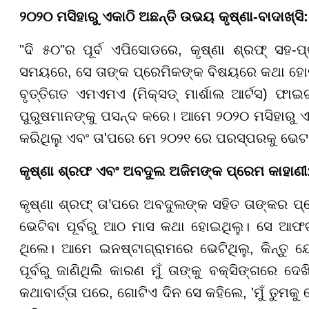
୨୦୨୦ ମସିହାରୁ ଏକାଠି ଅଛନ୍ତି ଉଭୟ କୃଷ୍ଣା-ବାଦାଖ୍ସି:
"ଦି ୫୦"ର ପୂର୍ବ ଏପିସୋଡରେ, କୃଷ୍ଣା ଶ୍ରଫ୍ ସହ-
ସମୟରେ, ସେ ତାଙ୍କ ପ୍ରେମିକଙ୍କ ବିଷୟରେ କଥା ହୋଇ
ବୃତ୍ତିଗତ ଏମଏମଏ (ମିକ୍ସଡ୍ ମାର୍ଶାଲ ଆର୍ଟସ) ଫାଇ
ପୁରୁଷମାନଙ୍କୁ ପସନ୍ଦ କରେ। ଆମେ ୨୦୨୦ ମସିହାରୁ ଏ
କରିଥିଲୁ ଏବଂ ତା'ପରେ ମେ ୨୦୨୧ ରେ ପରସ୍ପରକୁ ଭେଟ
କୃଷ୍ଣା ଶ୍ରଫ ଏବଂ ଅବଦୁଲ ଅଜିମଙ୍କ ପ୍ରେମ କାହାଣୀ
କୃଷ୍ଣା ଶ୍ରଫ୍ ତା’ପରେ ଅବଦୁଲଙ୍କ ସହିତ ତାଙ୍କର ପ
ଭେଟିବା ପୂର୍ବରୁ ଆଠ ମାସ କଥା ହୋଇଥିଲୁ। ସେ ଆଫଗା
ଥିଲେ। ଆମେ ଇନଷ୍ଟାଗ୍ରାମରେ ଭେଟିଥିଲୁ, କିନ୍ତୁ 
ପୂର୍ବରୁ ଜାଣିଥିଲି କାରଣ ମୁଁ ତାଙ୍କୁ ବକ୍ସିଙ୍ଗରେ 
କଥାବାର୍ତ୍ତା ପରେ, ଗୋଟିଏ ଦିନ ସେ କହିଲେ, 'ମୁଁ ତୁମକୁ ଭ