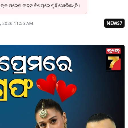
ାଙ୍କ ପ୍ରେମ ଜୀବନ ବିଷୟରେ ମୁହଁ ଖୋଲିଛନ୍ତି।
NEWS7
, 2026 11:55 AM