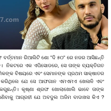
 ବର୍ତ୍ତମାନ ରିଆଲିଟି ଶୋ "ଦି ୫୦" ରେ ନଜର ଆସିଛନ୍ତି
ଛନ୍ତି। ନିକଟରେ ଏକ ଏପିସୋଡରେ, ସେ ତାଙ୍କ ବ୍ୟକ୍ତିଗତ
ମିକଙ୍କ ବିଷୟରେ ଏବଂ ସେମାନଙ୍କ ପ୍ରଥମ ସାକ୍ଷାତର
ାଶ କରିଥିଲେ ଯେ ସେ ଆଫଗାନ ଏମଏମଏ ଖେଳାଳି ଏବଂ
କରୁଛନ୍ତି। କୃଷ୍ଣା ଶ୍ରଫ ଖୋଲାଖୋଲି ଭାବେ ତାଙ୍କ
ଣିବାକୁ ଆଗ୍ରହୀ ଯେ ଅବଦୁଲ ଅଜିମ ବାଦାଖସ କିଏ ?