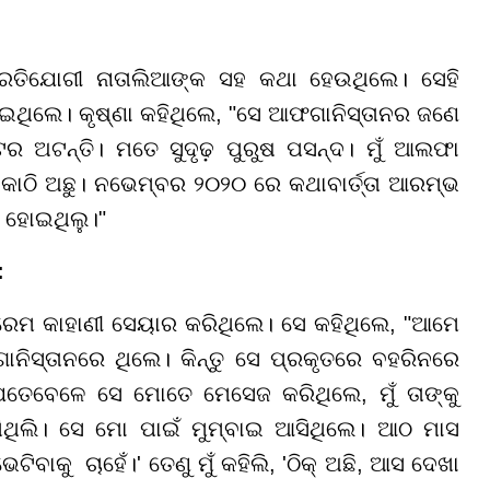
ପ୍ରତିଯୋଗୀ ନାତାଲିଆଙ୍କ ସହ କଥା ହେଉଥିଲେ। ସେହି
ଥିଲେ। କୃଷ୍ଣା କହିଥିଲେ, "ସେ ଆଫଗାନିସ୍ତାନର ଜଣେ
ଟର ଅଟନ୍ତି। ମତେ ସୁଦୃଢ଼ ପୁରୁଷ ପସନ୍ଦ। ମୁଁ ଆଲଫା
କାଠି ଅଛୁ। ନଭେମ୍ବର ୨୦୨୦ ରେ କଥାବାର୍ତ୍ତା ଆରମ୍ଭ
 ହୋଇଥିଲୁ।"
:
୍ରେମ କାହାଣୀ ସେୟାର କରିଥିଲେ। ସେ କହିଥିଲେ, "ଆମେ
ନିସ୍ତାନରେ ଥିଲେ। କିନ୍ତୁ ସେ ପ୍ରକୃତରେ ବହରିନରେ
ଯେତେବେଳେ ସେ ମୋତେ ମେସେଜ କରିଥିଲେ, ମୁଁ ତାଙ୍କୁ
ଦେଖିଥିଲି। ସେ ମୋ ପାଇଁ ମୁମ୍ବାଇ ଆସିଥିଲେ। ଆଠ ମାସ
େଟିବାକୁ ଚାହେଁ।' ତେଣୁ ମୁଁ କହିଲି, 'ଠିକ୍ ଅଛି, ଆସ ଦେଖା