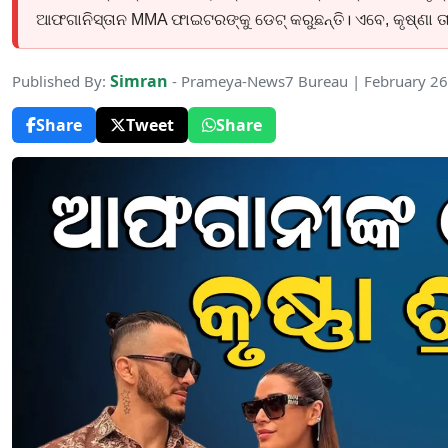
ଆଫଗାନିସ୍ତାନ MMA ଫାଇଟରଙ୍କୁ ଡେଟ୍ କରୁଛନ୍ତି। ଏବେ, କୃଷ୍ଣା ତ
Simran
Published By:
- Prameya-News7 Bureau | February 26
Share
Tweet
Share