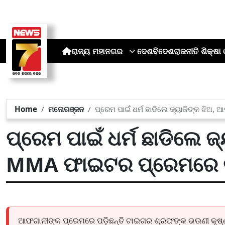
ରାଜ୍ୟ
ମହାନଗର
ଦେଶ
ବିଦେଶ
ରାଜନୀତି
ଶିକ୍ଷା 
Home
ମନୋରଞ୍ଜନ
ପ୍ରେମ ପାଇଁ ଧର୍ମ ଛାଡିଲେ ଜ୍ୟାକିଙ୍କ ଝିଅ
ପ୍ରେମ ପାଇଁ ଧର୍ମ ଛାଡିଲେ 
MMA ଫାଇଟର ପ୍ରେମରେ ଉବୁ
ଆଫଗାନୀଙ୍କ ପ୍ରେମରେ ପଡ଼ିଛନ୍ତି ଟାଇଗର ଶ୍ରଫଙ୍କ ଭଉଣୀ କୃଷ୍ଣ