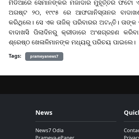
ମିଡିଆରେ ସେମାନଙ୍କର ମଜାଦାର ମୁହୂର୍ତ୍ତର ଫଟୋ ଏ
ଅଗଷ୍ଟ ୨୦, ୧୯୯୫ ରେ ଆଫଗାନିସ୍ତାନର ବାଦାଖଶା
କରିଥିଲେ। ସେ ଏକ ତାଜିକ୍ ପରିବାରର ଅଟନ୍ତି। ତା
ବାଦାଖସି ପିଲାଦିନରୁ କ୍ରୀଡାରେ ଅଂଶଗ୍ରହଣ କରି
ଶ୍ରେଷ୍ଠ ଖେଳାଳିମାନଙ୍କ ମଧ୍ୟରୁ ପରିଚୟ ପାଇଲେ।
Tags:
prameyanews7
News
Quic
News7 Odia
Conta
Prameya-ePaper
Privac