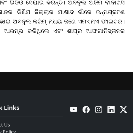
ବଂ ଭିଡିଓ ସେୟାର କରନ୍ତି। ଅବଦୁଲ ଅଜିମ ବାଦାଖସି
ନର କିଶିମ ଜିଲ୍ଲାର ମାଶାଦ ଗାଁରେ ଜନ୍ମଗ୍ରହଣ
ଙ୍କ ଭାଇ ଅବଦୁଲ କରିମ୍ ମଧ୍ୟ ଜଣେ ଏମଏମଏ ଫାଇଟର।
ବା ଆରମ୍ଭ କରିଥିଲେ ଏବଂ ଶୀଘ୍ର ଆଫଗାନିସ୍ତାନର
k Links
YouTube
Facebook
Instagram
Linkedin
Twitt
ct Us
y Policy