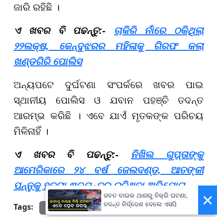
ଜାରି ରହିଛି ।
ଏ ଖବର ବି ପଢନ୍ତୁ:-
ଚାକିରି ନାଁରେ ଠକିଥିଲା
୨୨ଲକ୍ଷ, କେନ୍ଦୁଝରର ମହିଳାକୁ ଗିରଫ କଲା
ଖଣ୍ଡଗିରି ପୋଲିସ
ଅନ୍ୟପଟେ ଦୁର୍ଘଟଣା ସଂପର୍କରେ ଖବର ପାଇ
ସ୍ଥାନୀୟ ପୋଲିସ ଓ ଯବାନ ପହଞ୍ଚି ତଦନ୍ତ
ଆରମ୍ଭ କରିଛି । ଏବେ ଯାଏଁ ମୃତକଙ୍କ ପରିଚୟ
ମିଳିନାହିଁ ।
ଏ ଖବର ବି ପଢନ୍ତୁ:-
ନିଖିଲ ଗୁପ୍ତାଙ୍କୁ
ଆମେରିକାରେ ୨୪ ବର୍ଷ ଜେଲଦଣ୍ଡ, ଆତଙ୍କୀ
ପନ୍ନୁକୁ ହତ୍ୟା ଷଡ଼ଯନ୍ତ୍ର ରଚିଥିବା ଅଭିଯୋଗ
×
ଜବତ ବାଇକ ଥାନାରୁ ବିକ୍ରି ଘଟଣା,
ତଦନ୍ତ ନିର୍ଦ୍ଦେଶ ଦେଲେ ଏସପି
Tags:
prameyanews7