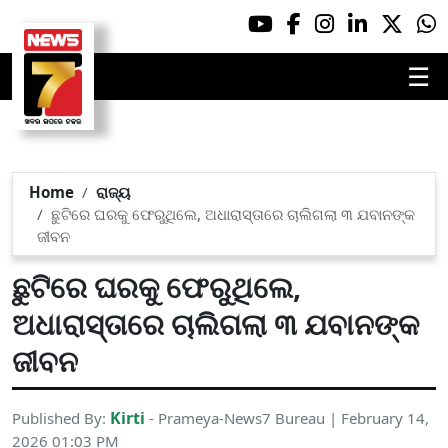
☰
Home
ରାଜ୍ୟ
ଛୁଟିରେ ଘରକୁ ଫେରୁଥିଲେ, ଅଧାରାସ୍ତାରେ ଚାଲିଗଲା ୩ ଯବାନଙ୍କ
ଜୀବନ
ଛୁଟିରେ ଘରକୁ ଫେରୁଥିଲେ,
ଅଧାରାସ୍ତାରେ ଚାଲିଗଲା ୩ ଯବାନଙ୍କ
ଜୀବନ
Kirti
Published By:
- Prameya-News7 Bureau | February 14,
2026 01:03 PM