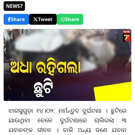
NEWS7
Share
Tweet
Share
ଝାରସୁଗୁଡ଼ା ୧୪।୦୨: ମର୍ମନ୍ତୁଦ ଦୁର୍ଘଟଣା । ଛୁଟିରେ
ଯାଉଥିବା ବେଳେ ଦୁର୍ଘଟଣାରେ ଚାଲିଗଲା ୩
ଯବାନଙ୍କ ଜୀବନ । ବାକି ଅନ୍ୟ ଜଣେ ଯବାନ