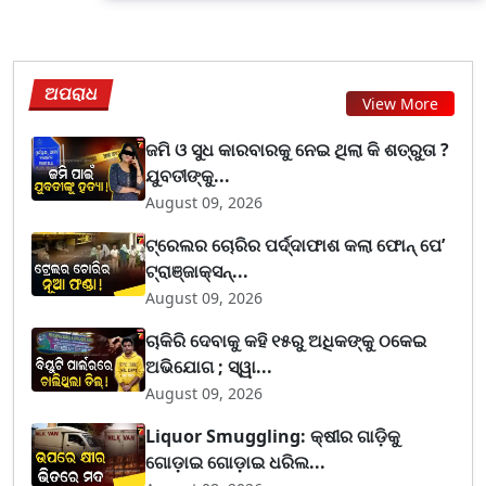
ଅପରାଧ
View More
ଜମି ଓ ସୁଧ କାରବାରକୁ ନେଇ ଥିଲା କି ଶତ୍ରୁତା ?
ଯୁବତୀଙ୍କୁ...
August 09, 2026
ଟ୍ରେଲର ଚୋରିର ପର୍ଦ୍ଦାଫାଶ କଲା ଫୋନ୍ ପେ’
ଟ୍ରାଞ୍ଜାକ୍ସନ୍...
August 09, 2026
ଚାକିରି ଦେବାକୁ କହି ୧୫ରୁ ଅଧିକଙ୍କୁ ଠକେଇ
ଅଭିଯୋଗ ; ସ୍ୱା...
August 09, 2026
Liquor Smuggling: କ୍ଷୀର ଗାଡ଼ିକୁ
ଗୋଡ଼ାଇ ଗୋଡ଼ାଇ ଧରିଲ...