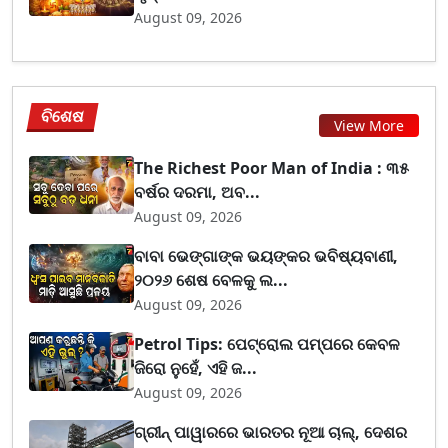
August 09, 2026
ବିଶେଷ
View More
The Richest Poor Man of India : ୩୫
ବର୍ଷର ଦରମା, ଅବ...
August 09, 2026
ବାବା ଭେଙ୍ଗାଙ୍କ ଭୟଙ୍କର ଭବିଷ୍ୟବାଣୀ,
୨୦୨୬ ଶେଷ ବେଳକୁ ଲ...
August 09, 2026
Petrol Tips: ପେଟ୍ରୋଲ ପମ୍ପରେ କେବଳ
ଜିରୋ ନୁହେଁ, ଏହି ଜ...
August 09, 2026
ଗ୍ରୀନ୍ ପାୱାରରେ ଭାରତର ନୂଆ ଚାଲ୍, ଦେଶର