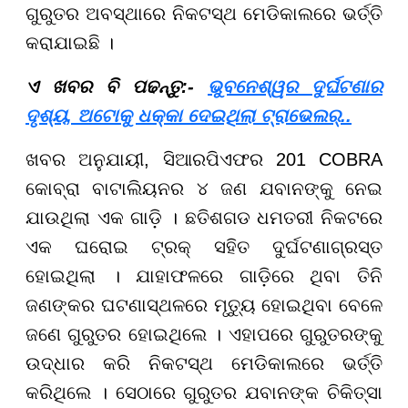
ଗୁରୁତର ଅବସ୍ଥାରେ ନିକଟସ୍ଥ ମେଡିକାଲରେ ଭର୍ତ୍ତି
କରାଯାଇଛି ।
ଏ ଖବର ବି ପଢନ୍ତୁ:-
ଭୁବନେଶ୍ୱର ଦୁର୍ଘଟଣାର
ଦୃଶ୍ୟ, ଅଟୋକୁ ଧକ୍କା ଦେଇଥିଲା ଟ୍ରାଭେଲର୍‌..
ଖବର ଅନୁଯାୟୀ, ସିଆରପିଏଫର 201 COBRA
କୋବ୍ରା ବାଟାଲିୟନର ୪ ଜଣ ଯବାନଙ୍କୁ ନେଇ
ଯାଉଥିଲା ଏକ ଗାଡ଼ି । ଛତିଶଗଡ ଧମତରୀ ନିକଟରେ
ଏକ ଘରୋଇ ଟ୍ରକ୍ ସହିତ ଦୁର୍ଘଟଣାଗ୍ରସ୍ତ
ହୋଇଥିଲା । ଯାହାଫଳରେ ଗାଡ଼ିରେ ଥିବା ତିନି
ଜଣଙ୍କର ଘଟଣାସ୍ଥଳରେ ମୃତ୍ୟୁ ହୋଇଥିବା ବେଳେ
ଜଣେ ଗୁରୁତର ହୋଇଥିଲେ । ଏହାପରେ ଗୁରୁତରଙ୍କୁ
ଉଦ୍ଧାର କରି ନିକଟସ୍ଥ ମେଡିକାଲରେ ଭର୍ତ୍ତି
କରିଥିଲେ । ସେଠାରେ ଗୁରୁତର ଯବାନଙ୍କ ଚିକିତ୍ସା