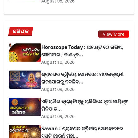
August 08, 2026
ରାଶିଫଳ
View More
Horoscope Today : ଅଗଷ୍ଟ ୧୦ ତାରିଖ,
ସୋମବାର ; ଜାଣନ୍ତ...
August 10, 2026
ଶ୍ରାବଣର ଦ୍ୱିତୀୟ ସୋମବାର: ମହାଲକ୍ଷ୍ମୀ
ରାଜଯୋଗରୁ ବଦଳିବ...
August 09, 2026
ଏହି ରାଶିର ବ୍ୟକ୍ତିଙ୍କୁ ଚାକିରିରେ ନୂଆ ଦାୟିତ୍ଵ
ମିଳିପାର...
August 09, 2026
Sawan : ଶ୍ରାବଣର ଦ୍ଵିତୀୟ ସୋମବାରରେ
ସୃଷ୍ଟି ହେଉଛି ମହା...