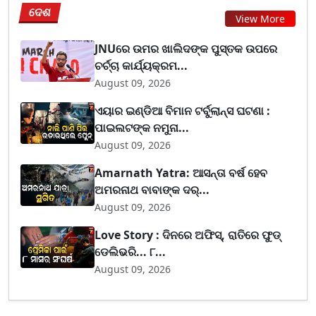
ଦେଶ
View More
JNUରେ ଉମର ଖାଲିଦଙ୍କ ପୁସ୍ତକ ଉପରେ
ଚର୍ଚ୍ଚା କାର୍ଯ୍ୟକ୍ରମ...
August 09, 2026
ଏୟାର ଇଣ୍ଡିଆ ବିମାନ ଟର୍ବୁଲାନ୍ସ ଘଟଣା :
ପାଇଲଟଙ୍କ ନମୁନା...
August 09, 2026
Amarnath Yatra: ଆସନ୍ତା ବର୍ଷ ହେବ
ଅମରନାଥ ବାବାଙ୍କ ଦର୍...
August 09, 2026
Love Story : ଦିନରେ ଅଫିସ୍, ରାତିରେ ଫୁଡ୍
ଡେଲିଭରି... ୮...
August 09, 2026