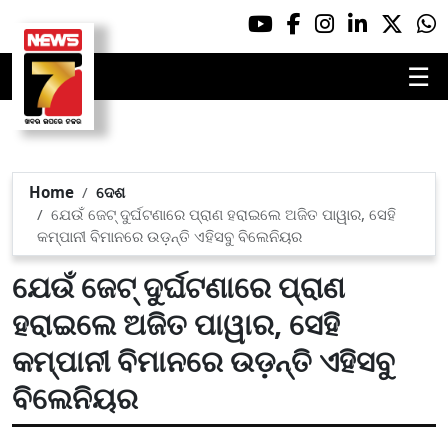
☰
Home
ଦେଶ
ଯେଉଁ ଜେଟ୍ ଦୁର୍ଘଟଣାରେ ପ୍ରାଣ ହରାଇଲେ ଅଜିତ ପାୱାର, ସେହି
କମ୍ପାନୀ ବିମାନରେ ଉଡ଼ନ୍ତି ଏହିସବୁ ବିଲେନିୟର
ଯେଉଁ ଜେଟ୍ ଦୁର୍ଘଟଣାରେ ପ୍ରାଣ
ହରାଇଲେ ଅଜିତ ପାୱାର, ସେହି
କମ୍ପାନୀ ବିମାନରେ ଉଡ଼ନ୍ତି ଏହିସବୁ
ବିଲେନିୟର