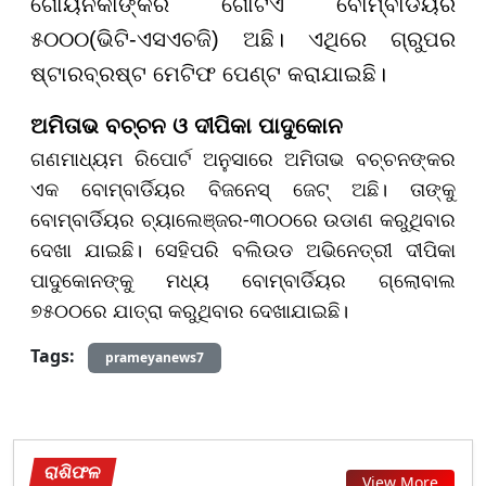
ଗୋୟନକାଙ୍କର ଗୋଟିଏ ବୋମ୍ବାର୍ଡିୟର
୫୦୦୦(ଭିଟି-ଏସଏଚଜି) ଅଛି। ଏଥିରେ ଗ୍ରୁପର
ଷ୍ଟାରବ୍ରଷ୍ଟ ମେଟିଫ ପେଣ୍ଟ କରାଯାଇଛି।
ଅମିତାଭ ବଚ୍ଚନ ଓ ଦୀପିକା ପାଦୁକୋନ
ଗଣମାଧ୍ୟମ ରିପୋର୍ଟ ଅନୁସାରେ ଅମିତାଭ ବଚ୍ଚନଙ୍କର
ଏକ ବୋମ୍ବାର୍ଡିୟର ବିଜନେସ୍ ଜେଟ୍ ଅଛି। ତାଙ୍କୁ
ବୋମ୍ବାର୍ଡିୟର ଚ୍ୟାଲେଞ୍ଜର-୩୦୦ରେ ଉଡାଣ କରୁଥିବାର
ଦେଖା ଯାଇଛି। ସେହିପରି ବଲିଉଡ ଅଭିନେତ୍ରୀ ଦୀପିକା
ପାଦୁକୋନଙ୍କୁ ମଧ୍ୟ ବୋମ୍ବାର୍ଡିୟର ଗ୍ଲୋବାଲ
୭୫୦୦ରେ ଯାତ୍ରା କରୁଥିବାର ଦେଖାଯାଇଛି।
Tags:
prameyanews7
ରାଶିଫଳ
View More