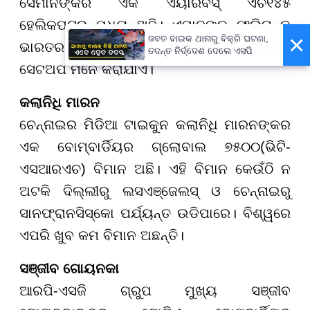
ସେମାନଙ୍କର ଏକ ଏୟାରବସ୍ ଏଚ୧୪୫
ହେଲିକପ୍ଟର ମଧ୍ୟ ଅଛି। ଏମାନଙ୍କ ଫ୍ଲିଟ୍ କୁ
×
ଜବତ ବାଇକ ଥାନାରୁ ବିକ୍ରି ଘଟଣା,
ଭାରତର ସବୁଠୁ ଭର୍ସାଟାଇଲ ପ୍ରାଇଭେଟ ଏଭିଏସନ
ତଦନ୍ତ ନିର୍ଦ୍ଦେଶ ଦେଲେ ଏସପି
ସେଟଅପ ମନେ କରାଯାଏ।
କଲାନିଧି ମାରନ
ଚେନ୍ନାଇର ମିଡିଆ ଟାଇକୁନ କଲାନିଧି ମାରନଙ୍କର
ଏକ ବୋମ୍ବାର୍ଡିୟର ଗ୍ଲୋବାଲ ୭୫୦୦(ଭିଟି-
ଏସଆରଏଚ) ବିମାନ ଅଛି। ଏହି ବିମାନ କେଉଁଠି ନ
ଅଟକି ଦିଲ୍ଲୀରୁ ଲସଏଞ୍ଜେଲସ୍ ଓ ଚେନ୍ନାଇରୁ
ସାନଫ୍ରାନସିସ୍କୋ ପର୍ଯ୍ୟନ୍ତ ଉଡିପାରେ। ବିଶ୍ୱରେ
ଏପରି ଖୁବ କମ ବିମାନ ଅଛନ୍ତି।
ସଞ୍ଜୀବ ଗୋୟନକା
ଆରପି-ଏସଜି ଗ୍ରୁପ ମୁଖ୍ୟ ସଞ୍ଜୀବ