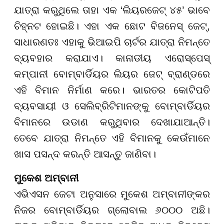
ଯାତ୍ରା କରୁଥିଲେ ତାହା ଏକ ‘ଲିୟରଜେଟ୍ ୪୫’ ଭାବେ
ଚିହ୍ନଟ ହୋଇଛି। ଏହା ଏକ ଛୋଟ ବିଜନେସ୍ ଜେଟ୍,
ସାଧାରଣତଃ ଏହାକୁ ଭିଆଇପି ଚାର୍ଟର ଯାତ୍ରା ନିମନ୍ତେ
ବ୍ୟବହାର କରାଯାଏ। କାନାଡୀୟ ଏରୋସ୍ପେସ୍
କମ୍ପାନୀ ବୋମ୍ବାର୍ଡିୟର ଲିୟର ଜେଟ୍ ବ୍ରାଣ୍ଡରେ
ଏହି ବିମାନ ନିର୍ମାଣ କରେ। ଭାରତର କୋଟିପତି
ବ୍ୟବସାୟୀ ଓ ସେଲିବ୍ରିଟିମାନଙ୍କୁ ବୋମ୍ବାର୍ଡିୟର
ବିମାନରେ ଉଡାଣ କରୁଥିବାର ଦେଖାଯାଆନ୍ତି।
ତେବେ ଯାତ୍ରା ନିମନ୍ତେ ଏହି ବିମାନକୁ କେଉଁମାନେ
ଖାସ ପସନ୍ଦ କରନ୍ତି ଆସନ୍ତୁ ଜାଣିବା।
ମୁକେଶ ଅମ୍ବାନୀ
ଏଭିଏସନ ଜେଟା ଅନୁସାରେ ମୁକେଶ ଅମ୍ବାନୀଙ୍କର
ନିଜର ବୋମ୍ବାର୍ଡିୟର ଗ୍ଲୋବାଲ ୬୦୦୦ ଅଛି।