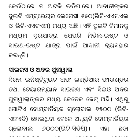
କେଉଁଠାରେ ନ ଅଟକି ଉଡିପାରେ। ଆଦାନୀଙ୍କର
ଦୁଇଟି ଏମ୍ବ୍ରେୟର ଲେଗେସୀ ୬୫୦(ଭିଟି-ଏଏମଏଲ
ଓ ଭିଟି-ଏଏଚଏମ) ମଧ୍ୟ ଅଛି। ଏହି ଦୁଇଟି ବିମାନକୁ
ମଧ୍ୟମ ଦୂରଯାତ୍ରା ଯେପରି ମିଡିଲ-ଇଷ୍ଟ ଓ
ସାଉଥ-ଇଷ୍ଟ ଯାତ୍ରା ପାଇଁ ଆଦାନୀ ବ୍ୟବହାର
କରନ୍ତି।
ସାଇରସ ଓ ଅଦର ପୁନାୱାଲା
ସିରମ ଇନିଷ୍ଟିଟ୍ୟୁଟ ଅଫ ଇଣ୍ଡିଆର ଫାଉଣ୍ଡର
ତଥା ଚେୟାରମ୍ୟାନ ସାଇରସ ଏବଂ ସିଇଓ ଅଦର
ପୁନାୱାଲାଙ୍କର ମଧ୍ୟ କେତେକ ଜେଟ୍ ଅଛି। ଏଥିରୁ
ଗୋଟିଏ ବୋମ୍ବାର୍ଡିୟର ଗ୍ଲୋବାଲ ୬୫୦୦ (ଭିଟି-
ଏନଏଡି) ହୋଇଥିବା ବେଳେ ଅନ୍ୟଟି ବୋମ୍ବାର୍ଡିୟର
ଗ୍ଲୋବାଲ ୬୦୦୦(ଭିଟି-ସିଡିପି)। ଏହା ଛଡା