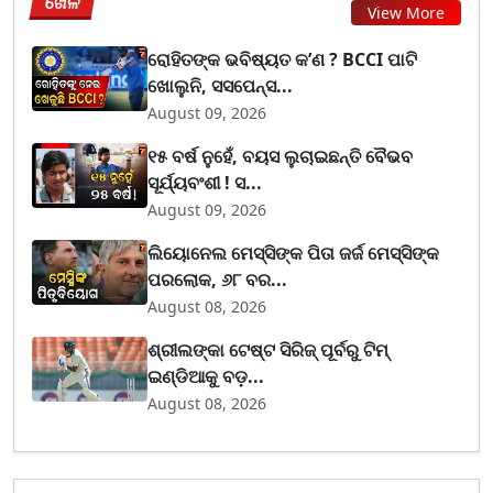
ଖେଳ
View More
ରୋହିତଙ୍କ ଭବିଷ୍ୟତ କ’ଣ ? BCCI ପାଟି
ଖୋଲୁନି, ସସପେନ୍ସ...
August 09, 2026
୧୫ ବର୍ଷ ନୁହେଁ, ବୟସ ଲୁଚାଇଛନ୍ତି ବୈଭବ
ସୂର୍ଯ୍ୟବଂଶୀ ! ସ...
August 09, 2026
ଲିୟୋନେଲ ମେସ୍ସିଙ୍କ ପିତା ଜର୍ଜ ମେସ୍ସିଙ୍କ
ପରଲୋକ, ୬୮ ବର...
August 08, 2026
ଶ୍ରୀଲଙ୍କା ଟେଷ୍ଟ ସିରିଜ୍‌ ପୂର୍ବରୁ ଟିମ୍‌
ଇଣ୍ଡିଆକୁ ବଡ଼...
August 08, 2026