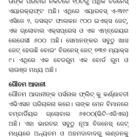
ତାଙ୍କ ପରିବାର ନିକଟରେ ୧୦ଟିରୁ ଅଧିକ ବିଜନେସ୍
ଏୟାରକ୍ରାଫ୍ଟ ଅଛି। ଏଥିରେ ଏୟାରବସ୍ ଏ-୩୧୯
ଏସିଜେ ୨, ଡସଲ୍ଟ ଫାଲକନ ୯୦୦ ଇଏକ୍ସ ଜେଟ୍,
ଏକ ଗ୍ଲୋବାଲ ଏକ୍ସପ୍ରେସ ଓ ଏକ ଏମ୍ବ୍ରେୟର
ଲେଗେସୀ ୬୦୦ ଅଛି। ସେମାନଙ୍କର ସବୁଠୁ ଖାସ
ଜେଟ୍ ହେଉଛି ବୋଇଂ ବିଜନେସ୍ ଜେଟ୍ ୭୩୭ ମ୍ୟାକ୍ସ
୯। ଏଥିରେ ଏକ ବେଡରୁମ ଏକ ବୋର୍ଡ ରୁମ ଓ
ଲାଉଞ୍ଜ ମଧ୍ୟ ଅଛି।
ଗୌତମ ଆଦାନୀ
ଗୌତମ ଆଦାନୀଙ୍କ ପର୍ସନାଲ ଫ୍ଲିଟ୍ କୁ କର୍ଣ୍ଣାବତୀ
ଏଭିଏସନ ପରିଚାଳନା କରେ। ତାଙ୍କ ମେନ ବିମାନରେ
ବମ୍ବାର୍ଡିୟର ଗ୍ଲୋବାଲ ୬୫୦୦(ଭିଟି-ଏଜିଏଲ)
ଅଛି। ଏହା ଭାରତର ସବୁଠୁ ନୂଆ ବିଜନେସ୍ ଜେଟ୍
ମଧ୍ୟରେ ଅନ୍ୟତମ ଓ ଅହମଦାବାଦରୁ ଲଣ୍ଡନକୁ