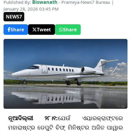
Biswanath
Published By:
- Prameya-News7 Bureau |
January 28, 2026 03:45 PM
NEWS7
Share
Tweet
Share
ନୂଆଦିଲ୍ଲୀ ୨୮।୧:
ଯେଉଁ ଏୟାରକ୍ରାଫ୍ଟରେ
ମହାରାଷ୍ଟ୍ର ଡେପୁଟି ଚିଫ୍ ମିନିଷ୍ଟର ଅଜିତ ପାୱାର