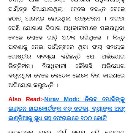
ଦାୟିତ୍ଵ ଦିଆଯାଇଥିଲା। ହେଲେ ତଦନ୍ତ ବେଳେ
ହଠାତ୍ ଆରମ୍ଭ ହୋଇଥିଲା ଉତ୍ତେଜନା । ଝଗଡା
ଦେଖି ଯୋଗାଣ ବିଭାଗ ଅଧିକାରୀମାନେ ପଳାଉଥିବା
ବେଳେ ଲୋକେ ଗାଡ଼ି ଅଟକ ରଖିଥିଲେ । କିନ୍ତୁ
ଘଟଣାକୁ ନେଇ ଦାୟିତ୍ଵରେ ଥିବା ସଂୟ ସହାୟକ
ଗୋଷ୍ଠୀର ସଦସ୍ୟା କହିଛନ୍ତି ଯେ, ଅଭିଯୋଗ
ଭିତ୍ତିହୀନ। ହିତାଧିକାରୀ କୌଣସି ଅଭିଯୋଗ
କରୁନଥିବା ବେଳେ କେତେକ ଲୋକେ ବିନା କାରଣରେ
ଅଭିଯୋଗ କରୁଛନ୍ତି ।
Also Read:-
Nirav Modi: ନିରବ ମୋଦିଙ୍କୁ
ଲଣ୍ଡନ ହାଇକୋର୍ଟଙ୍କ ବଡ଼ ଝଟକା, ବ୍ୟାଙ୍କ ଅଫ୍
ଇଣ୍ଡିଆକୁ ସୁଧ ସହ ଫେରାଇବେ ୧୦୦ କୋଟି
ଉତ୍ତେଜନା ପରେ ଦୀର୍ଘ ସମୟ ଧରି ଯୋଗାଣ