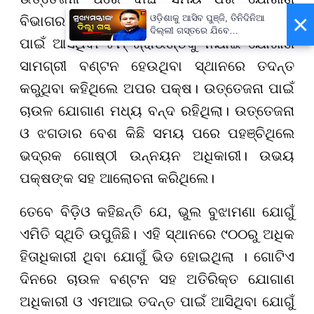
×
ଓଡ଼ିଶାକୁ ଆସିବ ପୁଞ୍ଜି, ତିନିଦିନିଆ
ବିଭାଗର ଅଧିକାରୀଙ୍କୁ ଅଟକ ରଖିଥିଲେ। ତଦନ୍ତ
ଦିଲ୍ଲୀ ଗସ୍ତରେ ଯିବେ
ପାଇଁ ଆସିଥିବା ଟିମ୍ ଗ୍ରାଉଣ୍ଡକୁ ନଯାଇ ଯୋଗାଣ
ମୁଖ୍ୟମନ୍ତ୍ରୀ ମୋହନ ମାଝୀ
ସାମଗ୍ରୀ ବଣ୍ଟନ ହେଉଥିବା ସ୍ଥାନରେ ତଦନ୍ତ
କରୁଥିବା କହିଥିଲେ ଅପର ପକ୍ଷ। ଉତ୍ତେଜନା ପାଇଁ
ଚାଉଳ ଯୋଗାଣ ମଧ୍ୟ ବନ୍ଦ ରହିଥିଲା। ଉତ୍ତେଜନା
ଓ ଝଗଡାର ବେଶ କିଛି ସମୟ ପରେ ପହଞ୍ଚିଥିଲେ
ଭଦ୍ରକ ଗୋଷ୍ଠୀ ଉନ୍ନୟନ ଅଧିକାରୀ। ଉଭୟ
ପକ୍ଷଙ୍କ ସହ ଆଲୋଚନା କରିଥିଲେ।
ତେବେ ବିଡ଼ିଓ କହିଛନ୍ତି ଯେ, ଭୁଲ ବୁଝାମଣା ଯୋଗୁଁ
ଏମିତି ସ୍ଥିତି ଉପୁଜିଛି। ଏହି ସ୍ଥାନରେ ୯୦୦ରୁ ଅଧିକ
ହିତାଧିକାରୀ ଥିବା ଯୋଗୁଁ ଭିଡ ହୋଇଥିଲା । ଗୋଟିଏ
ଦିନରେ ଚାଉଳ ବଣ୍ଟନ ସହ ଅତିରିକ୍ତ ଯୋଗାଣ
ଅଧିକାରୀ ଓ ଏମଆଇ ତଦନ୍ତ ପାଇଁ ଆସିଥିବା ଯୋଗୁଁ