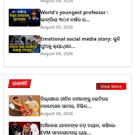
August 06, 2026
World's youngest professor :
ଭାଙ୍ଗିଲା ୩୦୬ ବର୍ଷର ର...
August 05, 2026
Emotional social media story: କୁନି
ପୁଅକୁ କ୍ୟାନ୍ସର...
August 04, 2026
ରାଜନୀତି
View More
ଦିଲ୍ଲୀରେ ନୀତିନ ନବୀନଙ୍କୁ ଭେଟିଲେ
ମନମୋହନ ସାମଲ, ବିଭିନ...
August 06, 2026
ଅଖିଳେଶ ଯାଦବଙ୍କ ବଡ଼ ବୟାନ, କହିଲେ-
EVM ସମାଲୋଚନାରୁ ଧ୍ୟା...