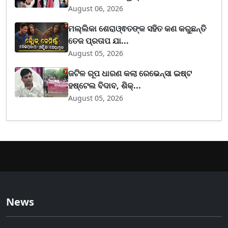
August 06, 2026
ମଲ୍ଲିକା ଶେରାଓ୍ଵତଙ୍କ ସହିତ କଣ କରୁଛନ୍ତି
ତେଜ ପ୍ରତାପ ଯା...
August 05, 2026
ଜଟିଳ ରୂପ ଧାରଣ କଲା ରେଭେନ୍ସା ଇଷ୍ଟ
ହଷ୍ଟେଲ ବିଦାବ, ଶିକ୍...
August 05, 2026
News