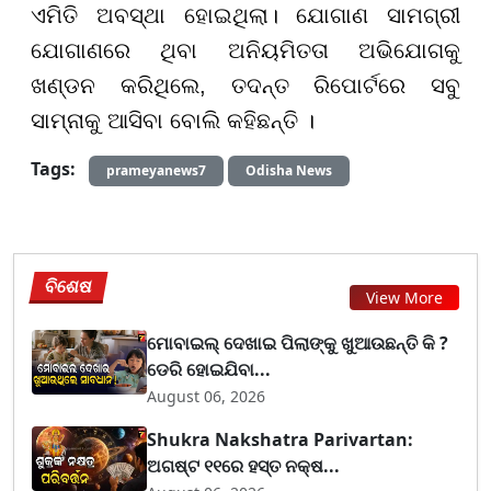
ଏମିତି ଅବସ୍ଥା ହୋଇଥିଲା। ଯୋଗାଣ ସାମଗ୍ରୀ
ଯୋଗାଣରେ ଥିବା ଅନିୟମିତତା ଅଭିଯୋଗକୁ
ଖଣ୍ଡନ କରିଥିଲେ, ତଦନ୍ତ ରିପୋର୍ଟରେ ସବୁ
ସାମ୍ନାକୁ ଆସିବା ବୋଲି କହିଛନ୍ତି ।
Tags:
prameyanews7
Odisha News
ବିଶେଷ
View More
ମୋବାଇଲ୍ ଦେଖାଇ ପିଲାଙ୍କୁ ଖୁଆଉଛନ୍ତି କି ?
ଡେରି ହୋଇଯିବା...
August 06, 2026
Shukra Nakshatra Parivartan:
ଅଗଷ୍ଟ ୧୧ରେ ହସ୍ତ ନକ୍ଷ...