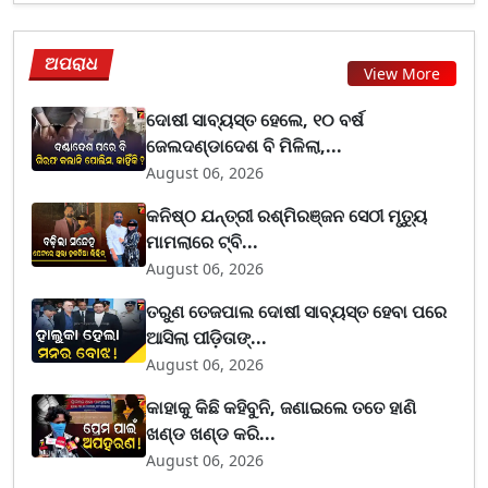
ଅପରାଧ
View More
ଦୋଷୀ ସାବ୍ୟସ୍ତ ହେଲେ, ୧୦ ବର୍ଷ
ଜେଲଦଣ୍ଡାଦେଶ ବି ମିଳିଲା,...
August 06, 2026
କନିଷ୍ଠ ଯନ୍ତ୍ରୀ ରଶ୍ମିରଞ୍ଜନ ସେଠୀ ମୃତ୍ୟୁ
ମାମଲାରେ ଟ୍ବି...
August 06, 2026
ତରୁଣ ତେଜପାଲ ଦୋଷୀ ସାବ୍ୟସ୍ତ ହେବା ପରେ
ଆସିଲା ପୀଡ଼ିତାଙ୍...
August 06, 2026
କାହାକୁ କିଛି କହିବୁନି, ଜଣାଇଲେ ତତେ ହାଣି
ଖଣ୍ଡ ଖଣ୍ଡ କରି...
August 06, 2026