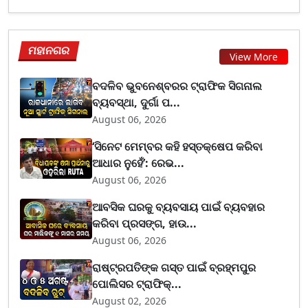
ମହାନଗର
View More
ବଦଳିବ ଭୁବନେଶ୍ବରର ଟ୍ରାଫିକ ସିଗନାଲ
ବ୍ୟବସ୍ଥା, ଦୁର୍ଗା ପ...
August 06, 2026
‘ସିନେଟ ମେମ୍ବର କହି ହସ୍ତକ୍ଷେପ କରିବା
ଆଧାର ନୁହେଁ’: ରେଭ...
August 06, 2026
ଆବସିକ ଘରକୁ ବ୍ୟବସାୟ ପାଇଁ ବ୍ୟବହାର
କରିବା ପ୍ରସଙ୍ଗ, ହାଉ...
August 06, 2026
ରାଷ୍ଟ୍ରପତିଙ୍କ ଗସ୍ତ ପାଇଁ ବ୍ରହ୍ମପୁର
ପୋଲିସର ଟ୍ରାଫିକ୍...
August 02, 2026