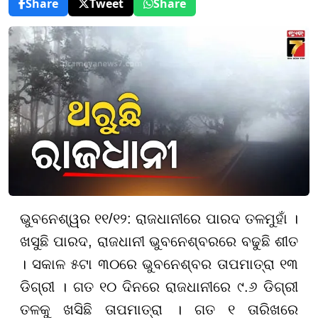
Share
Tweet
Share
ଭୁବନେଶ୍ୱର ୧୧/୧୨: ରାଜଧାନୀରେ ପାରଦ ତଳମୁହାଁ ।
ଖସୁଛି ପାରଦ, ରାଜଧାନୀ ଭୁବନେଶ୍ବରରେ ବଢୁଛି ଶୀତ
। ସକାଳ ୫ଟା ୩୦ରେ ଭୁବନେଶ୍ବର ତାପମାତ୍ରା ୧୩
ଡିଗ୍ରୀ । ଗତ ୧୦ ଦିନରେ ରାଜଧାନୀରେ ୯.୬ ଡିଗ୍ରୀ
ତଳକୁ ଖସିଛି ତାପମାତ୍ରା । ଗତ ୧ ତାରିଖରେ