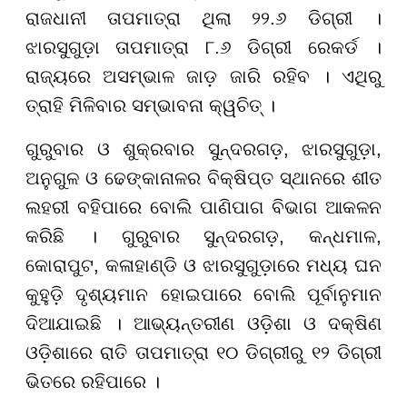
ରାଜଧାନୀ ତାପମାତ୍ରା ଥିଲା ୨୨.୬ ଡିଗ୍ରୀ ।
ଝାରସୁଗୁଡ଼ା ତାପମାତ୍ରା ୮.୬ ଡିଗ୍ରୀ ରେକର୍ଡ ।
ରାଜ୍ୟରେ ଅସମ୍ଭାଳ ଜାଡ଼ ଜାରି ରହିବ । ଏଥିରୁ
ତ୍ରାହି ମିଳିବାର ସମ୍ଭାବନା କ୍ୱଚିତ୍ ।
ଗୁରୁବାର ଓ ଶୁକ୍ରବାର ସୁନ୍ଦରଗଡ଼, ଝାରସୁଗୁଡ଼ା,
ଅନୁଗୁଳ ଓ ଢେଙ୍କାନାଳର ବିକ୍ଷିପ୍ତ ସ୍ଥାନରେ ଶୀତ
ଲହରୀ ବହିପାରେ ବୋଲି ପାଣିପାଗ ବିଭାଗ ଆକଳନ
କରିଛି । ଗୁରୁବାର ସୁନ୍ଦରଗଡ଼, କନ୍ଧମାଳ,
କୋରାପୁଟ, କଳାହାଣ୍ଡି ଓ ଝାରସୁଗୁଡ଼ାରେ ମଧ୍ୟ ଘନ
କୁହୁଡ଼ି ଦୃଶ୍ୟମାନ ହୋଇପାରେ ବୋଲି ପୂର୍ବାନୁମାନ
ଦିଆଯାଇଛି । ଆଭ୍ୟନ୍ତରୀଣ ଓଡ଼ିଶା ଓ ଦକ୍ଷିଣ
ଓଡ଼ିଶାରେ ରାତି ତାପମାତ୍ରା ୧୦ ଡିଗ୍ରୀରୁ ୧୨ ଡିଗ୍ରୀ
ଭିତରେ ରହିପାରେ ।