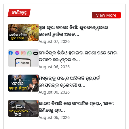
ବାଣିଜ୍ୟ
View More
ସୁନା-ରୂପା ଦରରେ ନିଆଁ: ଭୁବନେଶ୍ୱରରେ
ରେକର୍ଡ ଛୁଇଁଲା ଅଳଙ...
August 07, 2026
ମୋଦିଙ୍କ ଭିଡିଓ ହଟାଇବା ଘଟଣା ପରେ ମେଟା
ଉପରେ କେନ୍ଦ୍ରର କ...
August 06, 2026
ମସ୍କଙ୍କୁ ପସନ୍ଦ ଆସିଲାନି ନ୍ୟୁୟର୍କ
ମେୟରଙ୍କ ଗ୍ରୋସରୀ ଷ...
August 06, 2026
ଭାରତ ତିଆରି କଲା ସାଂଘାତିକ ଡ୍ରୋନ୍ ‘କାଳ’:
କିଣିବାକୁ ଚାହ...
August 06, 2026