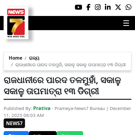
☰
Home
ରାଜ୍ୟ
ରାଜଧାନୀରେ ପାରଦ ତଳମୁହାଁ, ସକାଳୁ ସକାଳୁ ତାପମାତ୍ରା ୧୩ ଡିଗ୍ରୀ
ରାଜଧାନୀରେ ପାରଦ ତଳମୁହାଁ, ସକାଳୁ
ସକାଳୁ ତାପମାତ୍ରା ୧୩ ଡିଗ୍ରୀ
Prativa
Published By:
- Prameya-News7 Bureau | December
11, 2025 08:03 AM
NEWS7