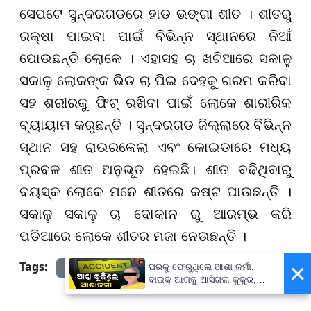
ସେପଟେ ସୁନ୍ଦରଗଡରେ ହାଡ ଭଙ୍ଗା ଶୀତ । ଶୀତରୁ
ରକ୍ଷା ପାଇବା ପାଇଁ ବିଭିନ୍ନ ସ୍ଥାନରେ ନିଆଁ
ପୋଉଛନ୍ତି ଲୋକେ । ଏହାସହ ଚା ଖଟିଆରେ ସକାଳୁ
ସକାଳୁ ଲୋକଙ୍କ ଭିଡ ଚା ପିଇ ଦେହକୁ ଗରମ କରିବା
ସହ ଶରୀରକୁ ଫିଟ୍ ରଖିବା ପାଇଁ ଲୋକେ ଶାରୀରିକ
ବ୍ୟାୟାମ କରୁଛନ୍ତି । ସୁନ୍ଦରଗଡ ଜିଲ୍ଲାରେ ବିଭିନ୍ନ
ସ୍ଥାନ ସହ ରାଉରକେଲା ଏବଂ କୋଇଡାରେ ମଧ୍ୟ
ପ୍ରବଳ ଶୀତ ଅନୁଭୂତ ହେଇଛି। ଶୀତ ବଢିଥିବାରୁ
ବୟସ୍କ ଲୋକେ ମନେ ଶୀତରେ କଷ୍ଟ ପାଉଛନ୍ତି ।
ସକାଳୁ ସକାଳୁ ଚା ଦୋକାନ ରୁ ଆରମ୍ଭ କରି
ପଡିଆରେ ଲୋକେ ଶୀତର ମଜା ନେଉଛନ୍ତି ।
×
Tags:
prameyanews7
ଘରକୁ ଫେରୁଥିଲେ ଆଶା କର୍ମୀ,
ବାଇକ୍ ଆଗକୁ ଆସିଗଲା କୁକୁର,
ତା'ପରେ...