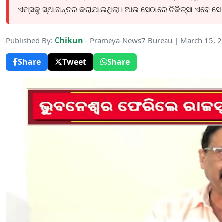
ଏମ୍ସକୁ ସ୍ଥାନାନ୍ତର କରାଯାଇଥିଲା। ଆଉ ସେଠାରେ ଚିକିତ୍ସା ଏବେ ସେ
Chikun
Published By:
- Prameya-News7 Bureau | March 15, 
Share
Tweet
Share