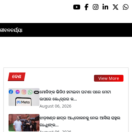
ଜୀବନଚର୍ଯ୍ୟା
ଦେଶ
View More
ମୋଦିଙ୍କ ଭିଡିଓ ହଟାଇବା ଘଟଣା ପରେ ମେଟା
ଉପରେ କେନ୍ଦ୍ରର କ...
August 06, 2026
ଝାଡ଼ଖଣ୍ଡ ଛାତ୍ର ଆନ୍ଦୋଳନକୁ ନେଇ ଆସିଲା ରାହୁଲ
ଗାନ୍ଧିଙ୍କ...
August 06, 2026