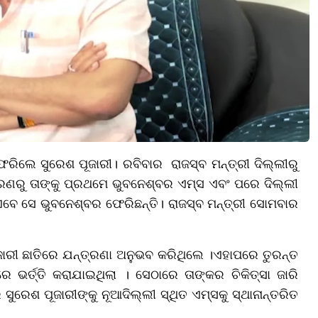
ଫେରିଲେ ସୁରେଶ ପୂଜାରୀ। ରବିବାର ରାଜସ୍ବ ମନ୍ତ୍ରୀ ଦିଲ୍ଲୀରୁ
କାରଣରୁ ତାଙ୍କୁ ପ୍ରଥମେ ଭୁବନେଶ୍ବର ଏମ୍ସ ଏବଂ ପରେ ଦିଲ୍ଲୀ
ଏବେ ସେ ଭୁବନେଶ୍ବର ଫେରିଛନ୍ତି। ରାଜସ୍ବ ମନ୍ତ୍ରୀ ସୋମବାର
 ପୂଜାରୀ ଛାତିରେ ଯନ୍ତ୍ରଣା ଅନୁଭବ କରିଥିଲେ ।ଏହାପରେ ତୁରନ୍ତ
 ଭର୍ତ୍ତି କରାଯାଇଥିଲା । ସେଠାରେ ତାଙ୍କର ଚିକିତ୍ସା ଜାରି
େ ସୁରେଶ ପୂଜାରୀଙ୍କୁ ନୂଆଦିଲ୍ଲୀ ସ୍ଥିତ ଏମ୍ସକୁ ସ୍ଥାନାନ୍ତରିତ