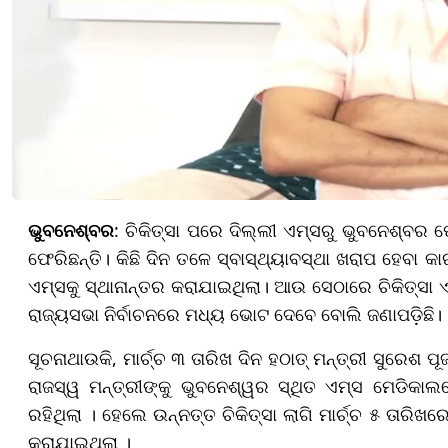
ଭୁବନେଶ୍ବର
: ଚିକିତ୍ସା ପରେ ଦିଲ୍ଲୀ ଏମ୍ସରୁ ଭୁବନେଶ୍ବର 
ଫେରିଛନ୍ତି। କିଛି ଦିନ ତଳେ ସ୍ବାସ୍ଥ୍ୟାବସ୍ଥା ଖରାପ ହେବା 
ଏମ୍ସକୁ ସ୍ଥାନାନ୍ତର କରାଯାଇଥିଲା। ଆଉ ସେଠାରେ ଚିକିତ୍ସା 
ରାଜ୍ୟସଭା ନିର୍ବାଚନରେ ମଧ୍ୟ ଭୋଟ ଦେବେ ବୋଲି ଜଣାପଡ଼ିଛି।
ସୂଚନାଥାଉକି, ମାର୍ଚ୍ଚ ୩ ତାରିଖ ଦିନ ହଠାତ୍ ମନ୍ତ୍ରୀ ସୁରେଶ
ରାଜସ୍ୱ ମନ୍ତ୍ରୀଙ୍କୁ ଭୁବନେଶ୍ୱର ସ୍ଥିତ ଏମ୍ସ ମେଡିକାଲରେ
ରହିଥିଲା । ହେଲେ ଉନ୍ନତ୍ତ ଚିକିତ୍ସା ଲାଗି ମାର୍ଚ୍ଚ ୫ ତାରିଖର
କରାଯାଇଥିଲା ।