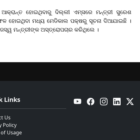
 ଆକ୍ରାନ୍ତ ହୋଇଥିବାରୁ ଦିଲ୍ଲୀ ଏମ୍ସରେ ମନ୍ତ୍ରୀ ସୁରେଶ
ଫଳ ହୋଇଥିବା ମଧ୍ୟ ମେଡିକାଲ ପକ୍ଷରୁ ସୂଚନା ଦିଆଯାଇଛି ।
ାଜସ୍ୱ ମନ୍ତ୍ରୀଙ୍କ ଅସ୍ତ୍ରୋପଚାର କରିଥିଲେ ।
k Links
YouTube
Facebook
Instagram
Linkedin
Twitt
ct Us
y Policy
 of Usage