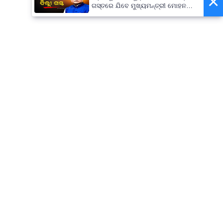
×
ଗସ୍ତରେ ଯିବେ ମୁଖ୍ୟମନ୍ତ୍ରୀ ମୋହନ
ମାଝୀ