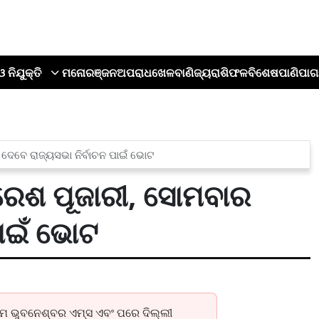
ଓ ନିଯୁକ୍ତି
ମନୋରଞ୍ଜନ
ଅପରାଧ
ଖେଳ
ବାଣିଜ୍ୟ
ରାଶିଫଳ
ବିଶେଷ
ପାଣିପାଗ
ଦେବେ ରାଜ୍ୟସଭା ନିର୍ବାଚନ ପାଇଁ ଭୋଟ
ରେଶ ପୂଜାରୀ, ସୋମବାର
ାଇଁ ଭୋଟ
ଥମେ ଭୁବନେଶ୍ବର ଏମ୍ସ ଏବଂ ପରେ ଦିଲ୍ଲୀ