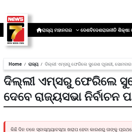
ରାଜ୍ୟ
ମହାନଗର
ଦେଶ
ବିଦେଶ
ରାଜନୀତି
ଶିକ୍ଷା 
Home
ରାଜ୍ୟ
ଦିଲ୍ଲୀ ଏମ୍ସରୁ ଫେରିଲେ ସୁରେଶ ପୂଜାରୀ, ସୋମବାର 
ଦିଲ୍ଲୀ ଏମ୍ସରୁ ଫେରିଲେ ସୁ
ଦେବେ ରାଜ୍ୟସଭା ନିର୍ବାଚନ ପ
କିଛି ଦିନ ତଳେ ସ୍ବାସ୍ଥ୍ୟାବସ୍ଥା ଖରାପ ହେବା କାରଣରୁ ତାଙ୍କୁ ପ୍ର