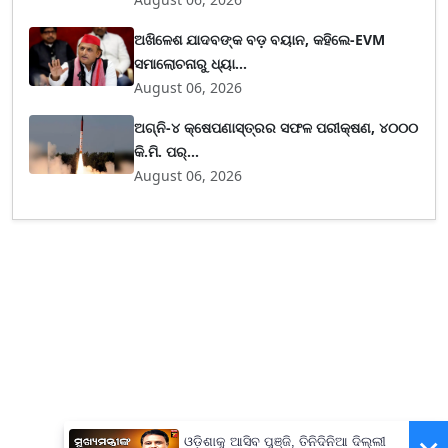
ଅଖିଳେଶ ଯାଦବଙ୍କ ବଡ଼ ବୟାନ, କହିଲେ-EVM
ସମାଲୋଚନାରୁ ଧ୍ୟା...
August 06, 2026
ଅଗ୍ନି-୪ କ୍ଷେପଣାସ୍ତ୍ରର ସଫଳ ପରୀକ୍ଷଣ, ୪୦୦୦
କି.ମି. ପର୍...
August 06, 2026
ଓଡ଼ିଶାକୁ ଆସିବ ପୁଞ୍ଜି, ତିନିଦିନିଆ ଦିଲ୍ଲୀ