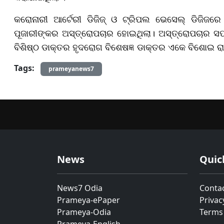
କରୋନାରୀ ଆର୍ଟେରୀ ଡିଜିଜ୍ ଓ ଟ୍ରିପଲ ଭେସେଲ୍ ଡିଜିଜରେ
ପୂଜାରୀଙ୍କର ଅସ୍ତ୍ରୋପଚାର ହୋଇଥିଲା। ଅସ୍ତ୍ରୋପଚାର ସ
ବିଶିଷ୍ଠ ଡାକ୍ତର ହୃଦରୋଗ ବିଶେଷଜ୍ଞ ଡାକ୍ତର ଏକେ ବିଶୋଇ ର
Tags:
prameyanews7
News
Quic
News7 Odia
Conta
Prameya-ePaper
Privac
Prameya-Odia
Terms
Prameya-English