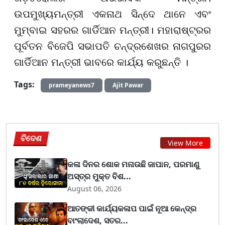
ଉପମୁଖ୍ୟମନ୍ତ୍ରୀ ଏକନାଥ ସିନ୍ଦେ ଥାନେ ଏବଂ
ମୁମ୍ବାଇ ସହରର ଗାର୍ଡିଆନ ମନ୍ତ୍ରୀ। ମହାରାଷ୍ଟ୍ରର
ପୂର୍ବତନ ବିଜେପି ସଭାପତି ଚନ୍ଦ୍ରଶେଖର ନାଗପୁରର
ଗାର୍ଡିଆନ ମନ୍ତ୍ରୀ ଭାବରେ କାର୍ଯ୍ୟ କରୁଛନ୍ତି ।
Tags:
prameyanews7
Ajit Pawar
ବିଦେଶ
View More
କଳା ଦିନର ଶୋକ ମନାଉଛି ଜାପାନ, ପରମାଣୁ
ଅସ୍ତ୍ର ମୁକ୍ତ ବିଶ...
August 06, 2026
ଆତଙ୍କୀ କାର୍ଯ୍ୟକଳାପ ପାଇଁ ନୂଆ କେନ୍ଦ୍ର
ବାଂଲାଦେଶ, ସତର...