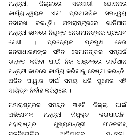
ମନ୍ତ୍ରୀ, ଜିଲ୍ଲାରେ ସରକାରୀ ଯୋଜନାର
କାର୍ଯ୍ୟାନ୍ୱୟନ ଏବଂ ପ୍ରଶାସନିକ ସମନ୍ୱୟ
ତଦାରଖ କରନ୍ତି। ମହାରାଷ୍ଟ୍ରରେ ଗାର୍ଡିଆନ
ମନ୍ତ୍ରୀ ଭାବରେ ନିଯୁକ୍ତ ନେତାମାନଙ୍କର ପ୍ରଭାବ
ବେଶୀ । ପ୍ରତ୍ୟେକ ପ୍ରମୁଖ ନେତା
ଜନସାଧାରଣଙ୍କ ସହିତ ସେମାନଙ୍କର ସମ୍ପର୍କ
ଉନ୍ନତ କରିବା ପାଇଁ ନିଜ ଅଞ୍ଚଳରେ ଗାର୍ଡିଆନ
ମନ୍ତ୍ରୀ ଭାବରେ କାର୍ଯ୍ୟ କରିବାକୁ ଚେଷ୍ଟା କରନ୍ତି।
ଅଜିତ ପାୱାର ଦୀର୍ଘ ସମୟ ଧରି ପୁଣେର ଏହି
ଦାୟିତ୍ବ ନିର୍ବାହ କରିଥିଲେ ।
ମହାରାଷ୍ଟ୍ରର ସମସ୍ତ ୩୬ଟି ଜିଲ୍ଲା ପାଇଁ
ଅଭିଭାବକ ମନ୍ତ୍ରୀ ନିଯୁକ୍ତ କରାଯାଇଛି।
ମହାରାଷ୍ଟ୍ର ମୁଖ୍ୟମନ୍ତ୍ରୀ ଫଡନବୀସ୍
ଗଡ଼ଚିରୋଲିର ଅଭିଭାବକ ମନ୍ତ୍ରୀ।