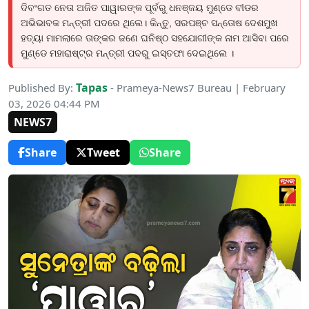
ଦିବଂଗତ ନେତା ଅଜିତ ପାୱାରଙ୍କ ପୂର୍ବରୁ ଧନଞ୍ଜୟ ମୁଣ୍ଡେ ବୀଡର
ଅଭିଭାବକ ମନ୍ତ୍ରୀ ପଦରେ ଥିଲେ। କିନ୍ତୁ, ସରପଞ୍ଚ ସନ୍ତୋଷ ଦେଶମୁଖ
ହତ୍ୟା ମାମଲାରେ ତାଙ୍କର ଜଣେ ଘନିଷ୍ଠ ସହଯୋଗୀଙ୍କ ନାମ ଆସିବା ପରେ
ମୁଣ୍ଡେ ମହାରାଷ୍ଟ୍ର ମନ୍ତ୍ରୀ ପଦରୁ ଇସ୍ତଫା ଦେଇଥିଲେ ।
Tapas
Published By:
- Prameya-News7 Bureau | February
03, 2026 04:44 PM
NEWS7
Share
Tweet
Share