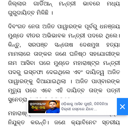
ଜିଲ୍ଲାର ଗାର୍ଡିଆନ୍ ମନ୍ତ୍ରୀ ଭାବରେ ମଧ୍ୟ
ଗୁରୁଦାୟିତ୍ବ ମିଳିଛି ।
ଦିବଂଗତ ନେତା ଅଜିତ ପାୱାରଙ୍କ ପୂର୍ବରୁ ଧନଞ୍ଜୟ
ମୁଣ୍ଡେ ବୀଡର ଅଭିଭାବକ ମନ୍ତ୍ରୀ ପଦରେ ଥିଲେ।
କିନ୍ତୁ, ସରପଞ୍ଚ ସନ୍ତୋଷ ଦେଶମୁଖ ହତ୍ୟା
ମାମଲାରେ ତାଙ୍କର ଜଣେ ଘନିଷ୍ଠ ସହଯୋଗୀଙ୍କ
ନାମ ଆସିବା ପରେ ମୁଣ୍ଡେ ମହାରାଷ୍ଟ୍ର ମନ୍ତ୍ରୀ
ପଦରୁ ଇସ୍ତଫା ଦେଇଥିଲେ ଏବଂ ଦାୟିତ୍ୱ ଅଜିତ
ପାୱାରଙ୍କୁ ଦିଆଯାଇଥିଲା । ଅଜିତ ପାଓ୍ବାରଙ୍କ
ମୃତ୍ୟୁ ପରେ ଏବେ ଏହି ଦାୟିତ୍ବ ତାଙ୍କ ପତ୍ନୀ
ସୁନେତ୍ରା ପାଓ୍ବାର ତୁଲାଇବେ ।
×
ଓଡ଼ିଶାକୁ ଆସିବ ପୁଞ୍ଜି, ତିନିଦିନିଆ
ଦିଲ୍ଲୀ ଗସ୍ତରେ ଯିବେ
ମହାରାଷ୍ଟ୍ର ସରକାର ଜଣେ ଗାର୍ଡିଆନ ମନ୍ତ୍ରୀ
ମୁଖ୍ୟମନ୍ତ୍ରୀ ମୋହନ ମାଝୀ
ନିଯୁକ୍ତ କରନ୍ତି। ଜଣେ କ୍ୟାବିନେଟ ସ୍ତରୀୟ