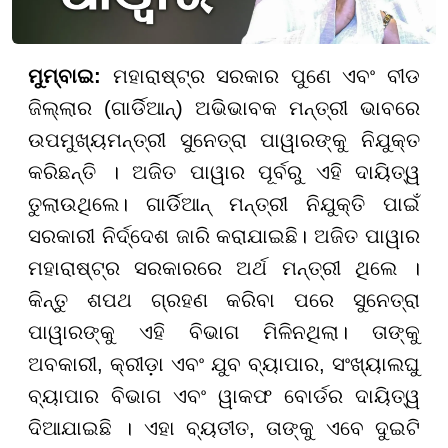
ମୁମ୍ବାଇ:
ମହାରାଷ୍ଟ୍ର ସରକାର ପୁଣେ ଏବଂ ବୀଡ
ଜିଲ୍ଲାର (ଗାର୍ଡିଆନ୍) ଅଭିଭାବକ ମନ୍ତ୍ରୀ ଭାବରେ
ଉପମୁଖ୍ୟମନ୍ତ୍ରୀ ସୁନେତ୍ରା ପାୱାରଙ୍କୁ ନିଯୁକ୍ତ
କରିଛନ୍ତି । ଅଜିତ ପାୱାର ପୂର୍ବରୁ ଏହି ଦାୟିତ୍ୱ
ତୁଲାଉଥିଲେ। ଗାର୍ଡିଆନ୍ ମନ୍ତ୍ରୀ ନିଯୁକ୍ତି ପାଇଁ
ସରକାରୀ ନିର୍ଦ୍ଦେଶ ଜାରି କରାଯାଇଛି। ଅଜିତ ପାୱାର
ମହାରାଷ୍ଟ୍ର ସରକାରରେ ଅର୍ଥ ମନ୍ତ୍ରୀ ଥିଲେ ।
କିନ୍ତୁ ଶପଥ ଗ୍ରହଣ କରିବା ପରେ ସୁନେତ୍ରା
ପାୱାରଙ୍କୁ ଏହି ବିଭାଗ ମିଳିନଥିଲା। ତାଙ୍କୁ
ଅବକାରୀ, କ୍ରୀଡ଼ା ଏବଂ ଯୁବ ବ୍ୟାପାର, ସଂଖ୍ୟାଲଘୁ
ବ୍ୟାପାର ବିଭାଗ ଏବଂ ୱାକଫ ବୋର୍ଡର ଦାୟିତ୍ୱ
ଦିଆଯାଇଛି । ଏହା ବ୍ୟତୀତ, ତାଙ୍କୁ ଏବେ ଦୁଇଟି