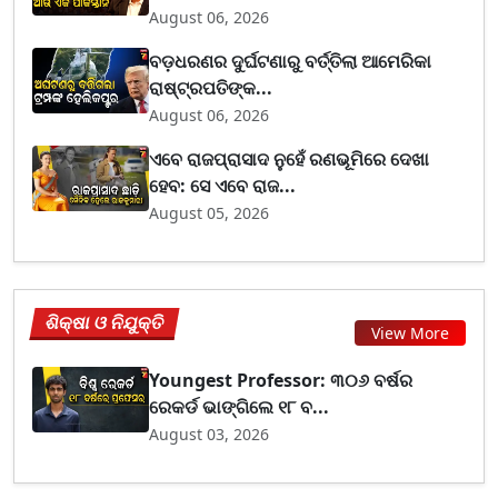
August 06, 2026
ବଡ଼ଧରଣର ଦୁର୍ଘଟଣାରୁ ବର୍ତ୍ତିଲା ଆମେରିକା
ରାଷ୍ଟ୍ରପତିଙ୍କ...
August 06, 2026
ଏବେ ରାଜପ୍ରାସାଦ ନୁହେଁ ରଣଭୂମିରେ ଦେଖା
ହେବ: ସେ ଏବେ ରାଜ...
August 05, 2026
ଶିକ୍ଷା ଓ ନିଯୁକ୍ତି
View More
Youngest Professor: ୩୦୬ ବର୍ଷର
ରେକର୍ଡ ଭାଙ୍ଗିଲେ ୧୮ ବ...
August 03, 2026