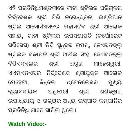
ଏହି ପ୍ରତିନିଧିମଣ୍ଡଳୀରେ ଟାଟା ଷ୍ଟିଲର ପରିଚାଳନା
ନିର୍ଦ୍ଦେଶକ ଶ୍ରୀ ଟିଭି ନରେନ୍ଦ୍ରନ, ଇଣ୍ଡିଆନ
ଷ୍ଟିଲ ଆସୋସିଏସନର ମହାସଚିବ ଶ୍ରୀ ଆଲୋକ
ସହାୟ, ଟାଟା ଷ୍ଟିଲର ଉପସଭାପତି (କର୍ପୋରେଟ
ସର୍ଭିସେସ) ଶ୍ରୀ ଡିବି ସୁନ୍ଦର ରମମ୍, ଜେଏସଡବ୍ଲୁ
ଷ୍ଟିଲର ସଭାପତି ଶ୍ରୀ ଅନୀଲ ସିଂହ, ଜେଏସଡବ୍ଲୁ
ବିପିଏସଏଲର ଶ୍ରୀ ଅରୁଣ ମାହେଶ୍ୱରୀ,
ଏଏମଏନଏସର ନିର୍ଦ୍ଦେଶକ ଶ୍ରୀଯୁକ୍ତ ଆଲୋକ
ମେହେଟା, ଜିନ୍ଦଲ ଷ୍ଟେନଲେସର ମୁଖ୍ୟ
ବ୍ୟାବସାୟିକ ଅଧିକାରୀ ଶ୍ରୀ ଶଶିଭୂଷଣ
ଉପାଧ୍ୟାୟ ଓ ରାଜ୍ୟର ଅନ୍ୟ ଇସ୍ପାତ କମ୍ପାନିର
ପ୍ରତିନିଧି ମାନେ ସାମିଲ ଥିଲେ।
Watch Video:-