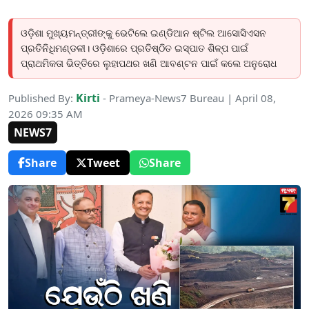
ଓଡ଼ିଶା ମୁଖ୍ୟମନ୍ତ୍ରୀଙ୍କୁ ଭେଟିଲେ ଇଣ୍ଡିଆନ ଷ୍ଟିଲ ଆସୋସିଏସନ
ପ୍ରତିନିଧିମଣ୍ଡଳୀ। ଓଡ଼ିଶାରେ ପ୍ରତିଷ୍ଠିତ ଇସ୍ପାତ ଶିଳ୍ପ ପାଇଁ
ପ୍ରାଥମିକତା ଭିତ୍ତିରେ ଲୁହାପଥର ଖଣି ଆବଣ୍ଟନ ପାଇଁ କଲେ ଅନୁରୋଧ
Kirti
Published By:
- Prameya-News7 Bureau | April 08,
2026 09:35 AM
NEWS7
Share
Tweet
Share