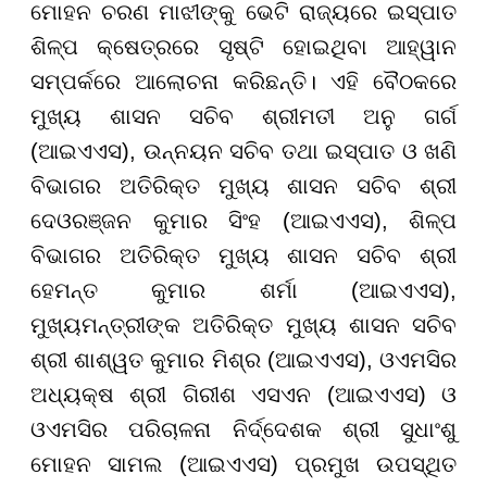
ମୋହନ ଚରଣ ମାଝୀଙ୍କୁ ଭେଟି ରାଜ୍ୟରେ ଇସ୍ପାତ
ଶିଳ୍ପ କ୍ଷେତ୍ରରେ ସୃଷ୍ଟି ହୋଇଥିବା ଆହ୍ୱାନ
ସମ୍ପର୍କରେ ଆଲୋଚନା କରିଛନ୍ତି। ଏହି ବୈଠକରେ
ମୁଖ୍ୟ ଶାସନ ସଚିବ ଶ୍ରୀମତୀ ଅନୁ ଗର୍ଗ
(ଆଇଏଏସ), ଉନ୍ନୟନ ସଚିବ ତଥା ଇସ୍ପାତ ଓ ଖଣି
ବିଭାଗର ଅତିରିକ୍ତ ମୁଖ୍ୟ ଶାସନ ସଚିବ ଶ୍ରୀ
ଦେଓରଞ୍ଜନ କୁମାର ସିଂହ (ଆଇଏଏସ), ଶିଳ୍ପ
ବିଭାଗର ଅତିରିକ୍ତ ମୁଖ୍ୟ ଶାସନ ସଚିବ ଶ୍ରୀ
ହେମନ୍ତ କୁମାର ଶର୍ମା (ଆଇଏଏସ),
ମୁଖ୍ୟମନ୍ତ୍ରୀଙ୍କ ଅତିରିକ୍ତ ମୁଖ୍ୟ ଶାସନ ସଚିବ
ଶ୍ରୀ ଶାଶ୍ୱତ କୁମାର ମିଶ୍ର (ଆଇଏଏସ), ଓଏମସିର
ଅଧ୍ୟକ୍ଷ ଶ୍ରୀ ଗିରୀଶ ଏସଏନ (ଆଇଏଏସ) ଓ
ଓଏମସିର ପରିଚାଳନା ନିର୍ଦ୍ଦେଶକ ଶ୍ରୀ ସୁଧାଂଶୁ
ମୋହନ ସାମଲ (ଆଇଏଏସ) ପ୍ରମୁଖ ଉପସ୍ଥିତ