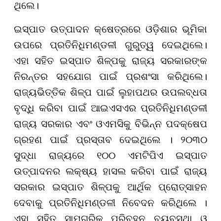
ଥିଲେ।
ଇସ୍ପାତ ଉତ୍ପାଦନ କ୍ଷେତ୍ରରେ ଓଡ଼ିଶାର ଭୂମିକା
ଉପରେ ପ୍ରତିନିଧିମଣ୍ଡଳୀ ଗୁରୁତ୍ୱ ଦେଇଥିଲେ।
ଏହା ସହିତ ଇସ୍ପାତ ଶିଳ୍ପକୁ ରାଜ୍ୟ ସରକାରଙ୍କ
ନିରନ୍ତର ସହଯୋଗ ପାଇଁ ପ୍ରଶଂସା କରିଥିଲେ।
ରାଜ୍ୟଭିତ୍ତିକ ଶିଳ୍ପ ପାଇଁ ଲୁହାପଥର ଉପଲବ୍ଧତା
ବୃଦ୍ଧି କରିବା ପାଇଁ ଆଇଏସଏର ପ୍ରତିନିଧିମଣ୍ଡଳୀ
ରାଜ୍ୟ ସରକାର ଏବଂ ଓଏମସିକୁ ବିଭିନ୍ନ ପଦକ୍ଷେପ
ଗ୍ରହଣ ପାଇଁ ପ୍ରସ୍ତାବ ଦେଇଥିଲେ । ୨୦୩୦
ସୁଦ୍ଧା ରାଜ୍ୟରେ ୧୦୦ ଏମଟିପିଏ ଇସ୍ପାତ
ଉତ୍ପାଦନର ଲକ୍ଷ୍ୟ ହାସଲ କରିବା ପାଇଁ ରାଜ୍ୟ
ସରକାର ଇସ୍ପାତ ଶିଳ୍ପକୁ ଆର୍ଥିକ ପ୍ରୋତ୍ସାହନ
ଦେବାକୁ ପ୍ରତିନିଧିମଣ୍ଡଳୀ ନିବେଦନ କରିଥିଲେ ।
ଏହା ସହିତ ସାମଗ୍ରିକ ପରିବହନ ବ୍ୟବସ୍ଥା ଓ