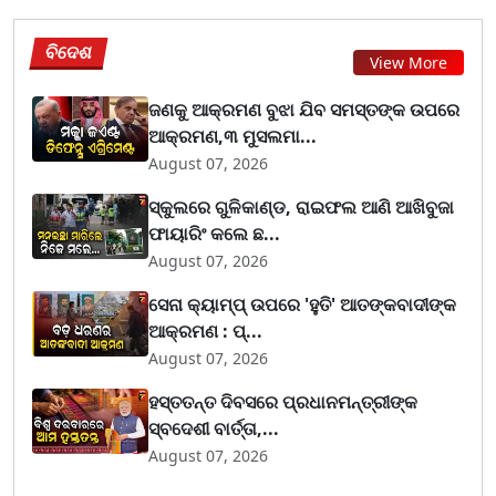
ବିଦେଶ
View More
ଜଣକୁ ଆକ୍ରମଣ ବୁଝା ଯିବ ସମସ୍ତଙ୍କ ଉପରେ
ଆକ୍ରମଣ,୩ ମୁସଲମା...
August 07, 2026
ସ୍କୁଲରେ ଗୁଳିକାଣ୍ଡ, ରାଇଫଲ ଆଣି ଆଖିବୁଜା
ଫାୟାରିଂ କଲେ ଛ...
August 07, 2026
ସେନା କ୍ୟାମ୍ପ୍ ଉପରେ 'ହୁତି' ଆତଙ୍କବାଦୀଙ୍କ
ଆକ୍ରମଣ : ପ୍...
August 07, 2026
ହସ୍ତତନ୍ତ ଦିବସରେ ପ୍ରଧାନମନ୍ତ୍ରୀଙ୍କ
ସ୍ବଦେଶୀ ବାର୍ତ୍ତା,...
August 07, 2026