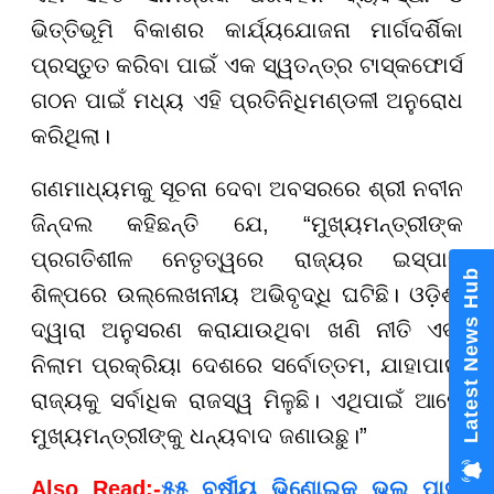
ଭିତ୍ତିଭୂମି ବିକାଶର କାର୍ଯ୍ୟଯୋଜନା ମାର୍ଗଦର୍ଶିକା
ପ୍ରସ୍ତୁତ କରିବା ପାଇଁ ଏକ ସ୍ୱତନ୍ତ୍ର ଟାସ୍କଫୋର୍ସ
ଗଠନ ପାଇଁ ମଧ୍ୟ ଏହି ପ୍ରତିନିଧିମଣ୍ଡଳୀ ଅନୁରୋଧ
କରିଥିଲା।
ଗଣମାଧ୍ୟମକୁ ସୂଚନା ଦେବା ଅବସରରେ ଶ୍ରୀ ନବୀନ
ଜିନ୍ଦଲ କହିଛନ୍ତି ଯେ, “ମୁଖ୍ୟମନ୍ତ୍ରୀଙ୍କ
ପ୍ରଗତିଶୀଳ ନେତୃତ୍ୱରେ ରାଜ୍ୟର ଇସ୍ପାତ
Latest News Hub
ଶିଳ୍ପରେ ଉଲ୍ଲେଖନୀୟ ଅଭିବୃଦ୍ଧି ଘଟିଛି। ଓଡ଼ିଶା
ଦ୍ୱାରା ଅନୁସରଣ କରାଯାଉଥିବା ଖଣି ନୀତି ଏବଂ
ନିଲାମ ପ୍ରକ୍ରିୟା ଦେଶରେ ସର୍ବୋତ୍ତମ, ଯାହାପାଇଁ
ରାଜ୍ୟକୁ ସର୍ବାଧିକ ରାଜସ୍ୱ ମିଳୁଛି। ଏଥିପାଇଁ ଆମେ
ମୁଖ୍ୟମନ୍ତ୍ରୀଙ୍କୁ ଧନ୍ୟବାଦ ଜଣାଉଛୁ।”
Also Read:-
୫୫ ବର୍ଷୀୟ ଭିଣୋଇକୁ ଭଲ ପାଇ