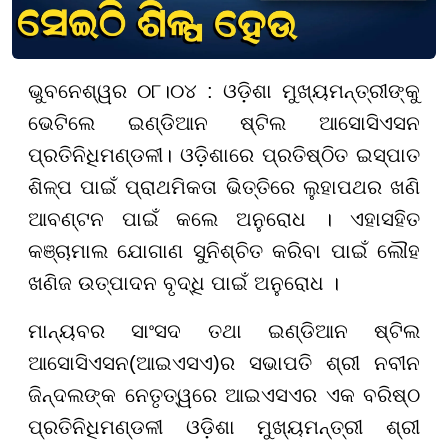
ଭୁବନେଶ୍ୱର ୦୮।୦୪ : ଓଡ଼ିଶା ମୁଖ୍ୟମନ୍ତ୍ରୀଙ୍କୁ
ଭେଟିଲେ ଇଣ୍ଡିଆନ ଷ୍ଟିଲ ଆସୋସିଏସନ
ପ୍ରତିନିଧିମଣ୍ଡଳୀ। ଓଡ଼ିଶାରେ ପ୍ରତିଷ୍ଠିତ ଇସ୍ପାତ
ଶିଳ୍ପ ପାଇଁ ପ୍ରାଥମିକତା ଭିତ୍ତିରେ ଲୁହାପଥର ଖଣି
ଆବଣ୍ଟନ ପାଇଁ କଲେ ଅନୁରୋଧ । ଏହାସହିତ
କଞ୍ଚାମାଲ ଯୋଗାଣ ସୁନିଶ୍ଚିତ କରିବା ପାଇଁ ଲୌହ
ଖଣିଜ ଉତ୍ପାଦନ ବୃଦ୍ଧି ପାଇଁ ଅନୁରୋଧ ।
ମାନ୍ୟବର ସାଂସଦ ତଥା ଇଣ୍ଡିଆନ ଷ୍ଟିଲ
ଆସୋସିଏସନ(ଆଇଏସଏ)ର ସଭାପତି ଶ୍ରୀ ନବୀନ
ଜିନ୍ଦଲଙ୍କ ନେତୃତ୍ୱରେ ଆଇଏସଏର ଏକ ବରିଷ୍ଠ
ପ୍ରତିନିଧିମଣ୍ଡଳୀ ଓଡ଼ିଶା ମୁଖ୍ୟମନ୍ତ୍ରୀ ଶ୍ରୀ