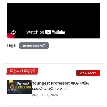
Tags:
prameyanews7
ଶିକ୍ଷା ଓ ନିଯୁକ୍ତି
View More
Youngest Professor: ୩୦୬ ବର୍ଷର
ରେକର୍ଡ ଭାଙ୍ଗିଲେ ୧୮ ବ...
August 03, 2026