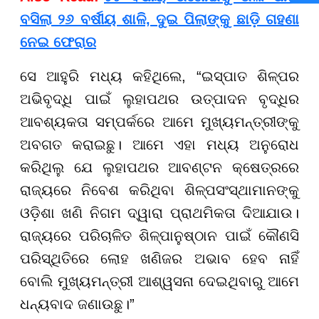
ବସିଲା ୨୬ ବର୍ଷୀୟ ଶାଳି, ଦୁଇ ପିଲାଙ୍କୁ ଛାଡ଼ି ଗହଣା
ନେଇ ଫେରାର
ସେ ଆହୁରି ମଧ୍ୟ କହିଥିଲେ, “ଇସ୍ପାତ ଶିଳ୍ପର
ଅଭିବୃଦ୍ଧି ପାଇଁ ଲୁହାପଥର ଉତ୍ପାଦନ ବୃଦ୍ଧିର
ଆବଶ୍ୟକତା ସମ୍ପର୍କରେ ଆମେ ମୁଖ୍ୟମନ୍ତ୍ରୀଙ୍କୁ
ଅବଗତ କରାଇଛୁ। ଆମେ ଏହା ମଧ୍ୟ ଅନୁରୋଧ
କରିଥିଲୁ ଯେ ଲୁହାପଥର ଆବଣ୍ଟନ କ୍ଷେତ୍ରରେ
ରାଜ୍ୟରେ ନିବେଶ କରିଥିବା ଶିଳ୍ପସଂସ୍ଥାମାନଙ୍କୁ
ଓଡ଼ିଶା ଖଣି ନିଗମ ଦ୍ୱାରା ପ୍ରାଥମିକତା ଦିଆଯାଉ।
ରାଜ୍ୟରେ ପରିଚାଳିତ ଶିଳ୍ପାନୁଷ୍ଠାନ ପାଇଁ କୌଣସି
ପରିସ୍ଥିତିରେ ଲୋହ ଖଣିଜର ଅଭାବ ହେବ ନାହିଁ
ବୋଲି ମୁଖ୍ୟମନ୍ତ୍ରୀ ଆଶ୍ୱସନା ଦେଇଥିବାରୁ ଆମେ
ଧନ୍ୟବାଦ ଜଣାଉଛୁ।”