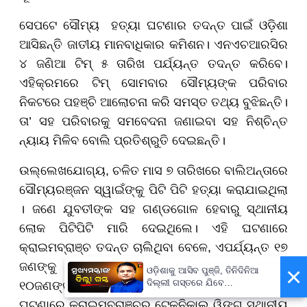
ସେପଟେ ସୌମ୍ୟ ହତ୍ୟା ଘଟଣାର ତଦନ୍ତ ପାଇଁ ଓଡ଼ିଶା
ଆସିଛନ୍ତି ଜାତୀୟ ମାନବାଧିକାର କମିଶନ। ଏନଏଚଆରସିର
୪ ଜଣିଆ ଟିମ୍ ୫ ତାରିଖ ପର୍ଯ୍ୟନ୍ତ ତଦନ୍ତ କରିବେ।
ଏହିକ୍ରମରେ ଟିମ୍ ସୋମବାର ସୌମ୍ୟଙ୍କ ପରିବାର
ନିକଟରେ ପହଞ୍ଚି ଆଲୋଚନା କରି ସମସ୍ତ ତଥ୍ୟ ବୁଝିଛନ୍ତି।
ତା’ ସହ ପରିବାରକୁ ସମବେଦନା ଜଣାଇବା ସହ ନିଶ୍ଚିନ୍ତ
ନ୍ୟାୟ ମିଳିବ ବୋଲି ପ୍ରତିଶ୍ରୁତି ଦେଇଛନ୍ତି।
ଉଲ୍ଲେଖଯୋଗ୍ୟ, ଚଳିତ ମାସ ୭ ତାରିଖରେ ବାଲିଅନ୍ତାରେ
ସୌମ୍ୟରଞ୍ଜନ ସ୍ୱାଇଁଙ୍କୁ ପିଟି ପିଟି ହତ୍ୟା କରାଯାଇଥିଲା
। ଜଣେ ଯୁବତୀଙ୍କ ସହ ଗଣ୍ଡଗୋଳ ହେବାରୁ ସ୍ଥାନୀୟ
ଲୋକ ପିଟିପିଟି ମାରି ଦେଇଥିଲେ। ଏହି ଘଟଣାରେ
କ୍ରାଇମବ୍ରାଞ୍ଚ ତଦନ୍ତ ଚାଲିଥିବା ବେଳେ, ଏପର୍ଯ୍ୟନ୍ତ ୧୭
ଜଣଙ୍କୁ ଗିରଫ କରାଯାଇଛି। ଏହି ଘଟଣାରେ ଆହୁରି
×
ଓଡ଼ିଶାକୁ ଆସିବ ପୁଞ୍ଜି, ତିନିଦିନିଆ
ଦିଲ୍ଲୀ ଗସ୍ତରେ ଯିବେ
୧୦ଜଣଙ୍କୁ ଚିହ୍ନଟ କରାଯାଇଥିବା ଡିଆଇଜି କହିଛନ୍ତି । ଏହି
ମୁଖ୍ୟମନ୍ତ୍ରୀ ମୋହନ ମାଝୀ
ଘଟଣାରେ କ୍ରାଇମବ୍ରାଞ୍ଚର ଟେକ୍ନିକାଲ ୱିଙ୍ଗ୍ ସ୍ଥାନୀୟ