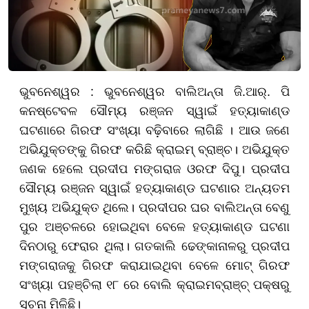
ଭୁବନେଶ୍ୱର :
ଭୁବନେଶ୍ୱର ବାଲିଅନ୍ତା ଜି.ଆର୍. ପି
କନଷ୍ଟେବଳ ସୌମ୍ୟ ରଞ୍ଜନ ସ୍ୱାଇଁ ହତ୍ୟାକାଣ୍ଡ
ଘଟଣାରେ ଗିରଫ ସଂଖ୍ୟା ବଢ଼ିବାରେ ଲାଗିଛି । ଆଉ ଜଣେ
ଅଭିଯୁକ୍ତଙ୍କୁ ଗିରଫ କରିଛି କ୍ରାଇମ୍ ବ୍ରାଞ୍ଚ। ଅଭିଯୁକ୍ତ
ଜଣକ ହେଲେ ପ୍ରଦୀପ ମଙ୍ଗରାଜ ଓରଫ ଦିପୁ। ପ୍ରଦୀପ
ସୌମ୍ୟ ରଞ୍ଜନ ସ୍ୱାଇଁ ହତ୍ୟାକାଣ୍ଡ ଘଟଣାର ଅନ୍ୟତମ
ମୁଖ୍ୟ ଅଭିଯୁକ୍ତ ଥିଲେ। ପ୍ରଦୀପର ଘର ବାଲିଅନ୍ତା ବେଣୁ
ପୁର ଅଞ୍ଚଳରେ ହୋଇଥିବା ବେଳେ ହତ୍ୟାକାଣ୍ଡ ଘଟଣା
ଦିନଠାରୁ ଫେରାର ଥିଲା। ଗତକାଲି ଢେଙ୍କାନାଳରୁ ପ୍ରଦୀପ
ମଙ୍ଗରାଜକୁ ଗିରଫ କରାଯାଇଥିବା ବେଳେ ମୋଟ୍ ଗିରଫ
ସଂଖ୍ୟା ପହଞ୍ଚିଲା ୧୮ ରେ ବୋଲି କ୍ରାଇମବ୍ରାଞ୍ଚ୍ ପକ୍ଷରୁ
ସୂଚନା ମିଳିଛି।