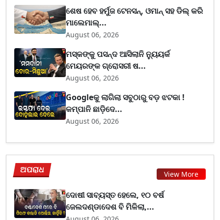
ଶେଷ ହେବ ହର୍ମୁଜ ଟେନସନ୍, ଓମାନ୍ ସହ ଡିଲ୍ କରି
ମାଲେମାଲ୍...
August 06, 2026
ମସ୍କଙ୍କୁ ପସନ୍ଦ ଆସିଲାନି ନ୍ୟୁୟର୍କ
ମେୟରଙ୍କ ଗ୍ରୋସରୀ ଷ...
August 06, 2026
Googleକୁ ଲାଗିଲା ସବୁଠାରୁ ବଡ଼ ଝଟକା !
କମ୍ପାନି ଛାଡ଼ିଦେ...
August 06, 2026
ଅପରାଧ
View More
ଦୋଷୀ ସାବ୍ୟସ୍ତ ହେଲେ, ୧୦ ବର୍ଷ
ଜେଲଦଣ୍ଡାଦେଶ ବି ମିଳିଲା,...
August 06, 2026