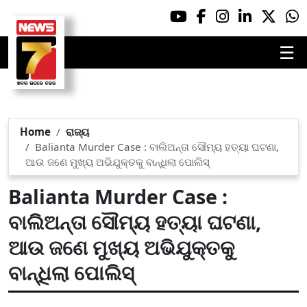
☰
Home
ରାଜ୍ୟ
Balianta Murder Case : ବାଲିଅନ୍ତା ସୌମ୍ୟ ହତ୍ୟା ଘଟଣା,
ଆଉ ଜଣେ ମୁଖ୍ୟ ଅଭିଯୁକ୍ତକୁ ବାନ୍ଧିଲା ପୋଲିସ୍
Balianta Murder Case :
ବାଲିଅନ୍ତା ସୌମ୍ୟ ହତ୍ୟା ଘଟଣା,
ଆଉ ଜଣେ ମୁଖ୍ୟ ଅଭିଯୁକ୍ତକୁ
ବାନ୍ଧିଲା ପୋଲିସ୍