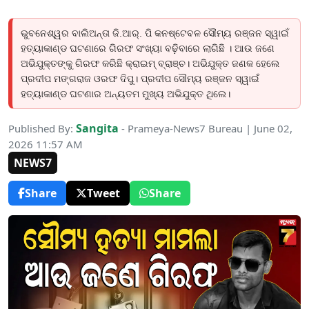
ଭୁବନେଶ୍ୱର ବାଲିଅନ୍ତା ଜି.ଆର୍. ପି କନଷ୍ଟେବଳ ସୌମ୍ୟ ରଞ୍ଜନ ସ୍ୱାଇଁ
ହତ୍ୟାକାଣ୍ଡ ଘଟଣାରେ ଗିରଫ ସଂଖ୍ୟା ବଢ଼ିବାରେ ଲାଗିଛି । ଆଉ ଜଣେ
ଅଭିଯୁକ୍ତଙ୍କୁ ଗିରଫ କରିଛି କ୍ରାଇମ୍ ବ୍ରାଞ୍ଚ। ଅଭିଯୁକ୍ତ ଜଣକ ହେଲେ
ପ୍ରଦୀପ ମଙ୍ଗରାଜ ଓରଫ ଦିପୁ। ପ୍ରଦୀପ ସୌମ୍ୟ ରଞ୍ଜନ ସ୍ୱାଇଁ
ହତ୍ୟାକାଣ୍ଡ ଘଟଣାର ଅନ୍ୟତମ ମୁଖ୍ୟ ଅଭିଯୁକ୍ତ ଥିଲେ।
Sangita
Published By:
- Prameya-News7 Bureau | June 02,
2026 11:57 AM
NEWS7
Share
Tweet
Share