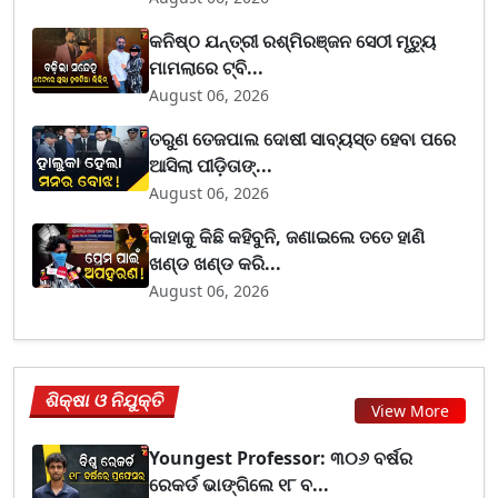
କନିଷ୍ଠ ଯନ୍ତ୍ରୀ ରଶ୍ମିରଞ୍ଜନ ସେଠୀ ମୃତ୍ୟୁ
ମାମଲାରେ ଟ୍ବି...
August 06, 2026
ତରୁଣ ତେଜପାଲ ଦୋଷୀ ସାବ୍ୟସ୍ତ ହେବା ପରେ
ଆସିଲା ପୀଡ଼ିତାଙ୍...
August 06, 2026
କାହାକୁ କିଛି କହିବୁନି, ଜଣାଇଲେ ତତେ ହାଣି
ଖଣ୍ଡ ଖଣ୍ଡ କରି...
August 06, 2026
ଶିକ୍ଷା ଓ ନିଯୁକ୍ତି
View More
Youngest Professor: ୩୦୬ ବର୍ଷର
ରେକର୍ଡ ଭାଙ୍ଗିଲେ ୧୮ ବ...