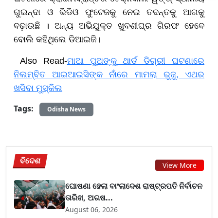
ଗୁଇନ୍ଦା ଓ ଭିଡିଓ ଫୁଟେଜକୁ ନେଇ ତଦନ୍ତକୁ ଆଗକୁ
ବଢ଼ାଉଛି । ଅନ୍ୟ ଅଭିଯୁକ୍ତ ଖୁବଶୀଘ୍ର ଗିରଫ ହେବେ
ବୋଲି କହିଥିଲେ ଡିଆଇଜି।
Also Read-
ମାଆ ପୁଅଙ୍କୁ ଥାର୍ଡ ଡିଗ୍ରୀ ଘଟଣାରେ
ନିଲମ୍ବିତ ଆଇଆଇସିଙ୍କ ନାଁରେ ମାମଲା ରୁଜୁ, ଏଥର
ଖସିବା ମୁସ୍କିଲ
Tags:
Odisha News
ବିଦେଶ
View More
ଘୋଷଣା ହେଲା ବାଂଲାଦେଶ ରାଷ୍ଟ୍ରପତି ନିର୍ବାଚନ
ତାରିଖ, ଅଗଷ...
August 06, 2026