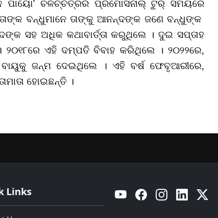
ପାୟୋ' ଚଳଚ୍ଚିତ୍ରର ପ୍ରମୋସନାଲ୍ ଟୁର୍ ସମୟରେ
ାଙ୍କ ବନ୍ଧୁମାନେ ତାଙ୍କୁ ଆନନ୍ଦଙ୍କ ଜଣେ ବନ୍ଧୁଙ୍କ
ଙ୍କ ସହ ଅଧିକ କଥାବାର୍ତ୍ତା କରୁଥିଲେ । ଦୁଇ ସପ୍ତାହ
 । ୨୦୧୮ରେ ଏହି ଦମ୍ପତି ବିବାହ କରିଥିଲେ । ୨୦୨୨ରେ,
ୟୁକୁ ଜନ୍ମ ଦେଇଥିଲେ । ଏହି ବର୍ଷ ଫେବୃଆରୀରେ,
ାମାତା ହୋଇଛନ୍ତି ।
k Links
YouTube
Facebook
Instagram
Linkedin
Twitt