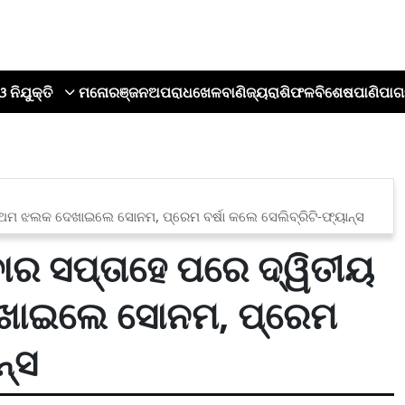
ଓ ନିଯୁକ୍ତି
ମନୋରଞ୍ଜନ
ଅପରାଧ
ଖେଳ
ବାଣିଜ୍ୟ
ରାଶିଫଳ
ବିଶେଷ
ପାଣିପାଗ
ରଥମ ଝଲକ ଦେଖାଇଲେ ସୋନମ, ପ୍ରେମ ବର୍ଷା କଲେ ସେଲିବ୍ରିଟି-ଫ୍ୟାନ୍ସ
ର ସପ୍ତାହେ ପରେ ଦ୍ୱିତୀୟ
େଖାଇଲେ ସୋନମ, ପ୍ରେମ
ନ୍ସ