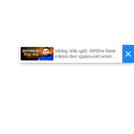
×
ଓଡ଼ିଶାକୁ ଆସିବ ପୁଞ୍ଜି, ତିନିଦିନିଆ ଦିଲ୍ଲୀ
ଗସ୍ତରେ ଯିବେ ମୁଖ୍ୟମନ୍ତ୍ରୀ ମୋହନ
ମାଝୀ