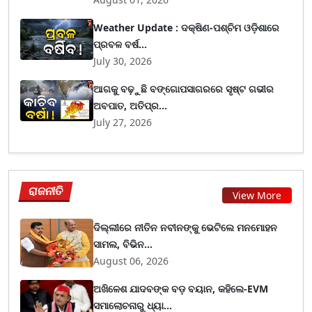
Weather Update : ଦକ୍ଷିଣ-ପଶ୍ଚିମ ଓଡ଼ିଶାରେ
ପ୍ରବଳ ବର୍ଷ...
July 30, 2026
ଆଗକୁ ବଢ଼ୁଛି ବଙ୍ଗୋପସାଗରରେ ସୃଷ୍ଟ ଗଭୀର
ଅବପାତ, ଅତିପ୍ର...
July 27, 2026
ରାଜନୀତି
View More
ଦିଲ୍ଲୀରେ ନୀତିନ ନବୀନଙ୍କୁ ଭେଟିଲେ ମନମୋହନ
ସାମଲ, ବିଭିନ...
August 06, 2026
ଅଖିଳେଶ ଯାଦବଙ୍କ ବଡ଼ ବୟାନ, କହିଲେ-EVM
ସମାଲୋଚନାରୁ ଧ୍ୟା...