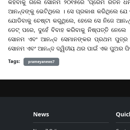
କହିବାକୁ ଗଲେ ସୋନମ ୨୦୧୫ରେ 'ପ୍ରେମ ରତନ ଧନ 
ଆନନ୍ଦଙ୍କୁ ଭେଟିଥିଲେ । ସେ ପ୍ରକାଶ କରିଥିଲେ ଯେ ତ
ଯୋଡିବାକୁ ଚେଷ୍ଟା କରୁଥିଲେ, ହେଲେ ସେ ନିଜେ ଆନନ୍ଦ
ଡେଟ୍ ପରେ, ଦୁହେଁ ବିବାହ କରିବାକୁ ନିଷ୍ପତ୍ତି ନେଲେ
ସୋନମ ଏବଂ ଆନନ୍ଦ ସେମାନଙ୍କର ପ୍ରଥମ ପୁତ୍ର ବା
ସୋନମ ଏବଂ ଆନନ୍ଦ ଦ୍ୱିତୀୟ ଥର ପାଇଁ ଏକ ପୁଅର ପିତ
Tags:
prameyanews7
News
Quic