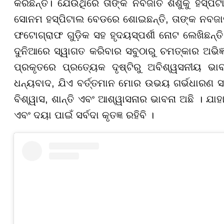
କରିଛନ୍ତି। ଯେଉଁଥିରେ ତାଙ୍କ ନବଜାତ ଶିଶୁକୁ ହସ୍ପ
ସୋନମ ହସ୍ପିଟାଲ ବେଡରେ ଶୋଇଛନ୍ତି, ତାଙ୍କ ନବଜାତ 
ଫଟୋଗ୍ରାଫ ଗୁଡ଼ିକ ସହ ହୃଦୟସ୍ପର୍ଶୀ ନୋଟ
ଲେଖିଛନ୍ତି
ଦୁନିଆରେ ସ୍ୱାଗତ କରିବାର ସବୁଠାରୁ ଚମତ୍କାର ଅଭିଜ୍ଞ
ପ୍ରକୃତରେ ପ୍ରତ୍ୟେକ ଦୃଷ୍ଟିରୁ ଅବିଶ୍ୱସନୀୟ ଭ
ଧନ୍ୟବାଦ, ଯିଏ ବର୍ତ୍ତମାନ ମୋର ଉଭୟ ଗର୍ଭଧାରଣ ସମ
ବିଶ୍ୱାସ, ଶାନ୍ତି ଏବଂ ଆଶ୍ୱାସନାର ଭାବନା ଅଛି । ଯାହା
ଏବଂ ଦୟା ପାଇଁ ସର୍ବଦା କୃତଜ୍ଞ ରହିବି ।