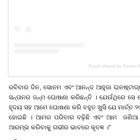
A post shared by Sonam 
ରବିବାର ଦିନ, ସୋନମ ଏବଂ ଆନନ୍ଦ ଆହୁଜା ଇନଷ୍ଟାଗ
ସନ୍ତାନର ଜନ୍ମ ଘୋଷଣା କରିଛନ୍ତି । ଯେଉଁଥିରେ ସେ ଲେଖ
ହୃଦୟ ସହ ଆମେ ଘୋଷଣା କରି ବହୁତ ଖୁସି ଯେ ମାର୍ଚ୍ଚ 
ହୋଇଛି । ଆମର ପରିବାର ବଢ଼ିଛି ଏବଂ ଆମ ଜଣିଆ ପ
ଆରମ୍ଭ କରିବାକୁ ଗଭୀର ଭାବରେ କୃତଜ୍ଞ ।"