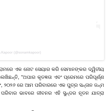
A Kapoor (@sonamkapoor)
୍ରାମରେ ଏକ ନୋଟ ସେୟାର କରି ସେମାନଙ୍କର ଦ୍ୱିତୀୟ
ିଛନ୍ତି, "ଅପାର କୃତଜ୍ଞତା ଏବଂ ପ୍ରେମରେ ପରିପୂର୍ଣ୍ଣ
୨୯, ୨୦୨୬ ରେ ଆମ ପରିବାରରେ ଏକ ପୁତ୍ର ସନ୍ତାନ ଜନ୍ମ
ରିବାର ଭାବରେ ଜୀବନର ଏହି ସୁନ୍ଦର ନୂତନ ଯାତ୍ରା