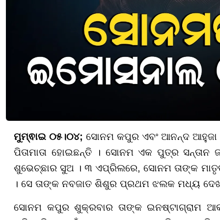
ମୁମ୍ଵାଇ ୦୫।୦୪;
ସୋନମ କପୁର ଏବଂ ଆନନ୍ଦ ଆହୁଜା ୨୯
ପିତାମାତା ହୋଇଛନ୍ତି । ସୋନମ ଏକ ପୁତ୍ର ସନ୍ତାନ ଜନ୍
ଶୁଭେଚ୍ଛାର ସୁଅ । ୩ ଏପ୍ରିଲରେ, ସୋନମ ତାଙ୍କ ମାତୃତ
। ସେ ତାଙ୍କ ନବଜାତ ଶିଶୁର ପ୍ରଥମ ଝଲକ ମଧ୍ୟ ଦେଖା
ସୋନମ କପୁର ଶୁକ୍ରବାର ତାଙ୍କ ଇନଷ୍ଟାଗ୍ରାମ ଆକ