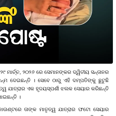
 ମାର୍ଚ୍ଚ
, ୨୦୨୬ ରେ ସେମାନଙ୍କର ଦ୍ୱିତୀୟ ସନ୍ତାନର
ମ ଦେଇଛନ୍ତି । ସେବେ ଠାରୁ ଏହି ଦମ୍ପତିଙ୍କୁ ଛୁଟୁଛି
୍ୱ ଯାତ୍ରାର ଏକ ହୃଦୟସ୍ପର୍ଶୀ ଝଲକ ସେୟାର କରିଛନ୍ତି
ଇଛନ୍ତି ।
ାଉଣ୍ଟରେ ତାଙ୍କ ମାତୃତ୍ୱ ଯାତ୍ରାର ଫଟୋ ସେୟାର