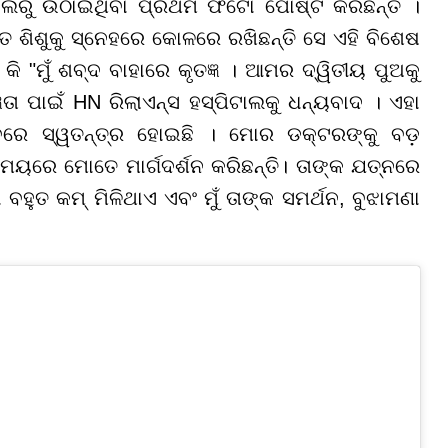
ିଟାଲରୁ ଉଠାଇଥିବା ପ୍ରଥମ ଫଟୋ ପୋଷ୍ଟ କରିଛନ୍ତି ।
ଶିଶୁକୁ ସ୍ନେହରେ କୋଳରେ ରଖିଛନ୍ତି ସେ ଏହି ବିଶେଷ
 କି "ମୁଁ ଶବ୍ଦ ବାହାରେ କୃତଜ୍ଞ । ଆମର ଦ୍ୱିତୀୟ ପୁଅକୁ
ତା ପାଇଁ HN ରିଲାଏନ୍ସ ହସ୍ପିଟାଲକୁ ଧନ୍ୟବାଦ । ଏହା
ାବରେ ସ୍ୱତନ୍ତ୍ର ହୋଇଛି । ମୋର ଡକ୍ଟରଙ୍କୁ ବଡ଼
ୟରେ ମୋତେ ମାର୍ଗଦର୍ଶନ କରିଛନ୍ତି। ତାଙ୍କ ଯତ୍ନରେ
 ବହୁତ କମ୍ ମିଳିଥାଏ ଏବଂ ମୁଁ ତାଙ୍କ ସମର୍ଥନ, ବୁଝାମଣା