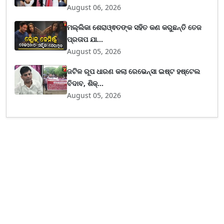
August 06, 2026
ମଲ୍ଲିକା ଶେରାଓ୍ଵତଙ୍କ ସହିତ କଣ କରୁଛନ୍ତି ତେଜ
ପ୍ରତାପ ଯା...
August 05, 2026
ଜଟିଳ ରୂପ ଧାରଣ କଲା ରେଭେନ୍ସା ଇଷ୍ଟ ହଷ୍ଟେଲ
ବିଦାବ, ଶିକ୍...
August 05, 2026