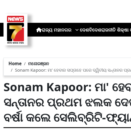
ରାଜ୍ୟ
ମହାନଗର
ଦେଶ
ବିଦେଶ
ରାଜନୀତି
ଶିକ୍ଷା 
Home
ମନୋରଞ୍ଜନ
Sonam Kapoor: ମା' ହେବାର ସପ୍ତାହେ ପରେ ଦ୍ୱିତୀୟ ସନ୍ତାନର ପ୍
Sonam Kapoor: ମା' ହେବା
ସନ୍ତାନର ପ୍ରଥମ ଝଲକ ଦ
ବର୍ଷା କଲେ ସେଲିବ୍ରିଟି-ଫ୍ୟା