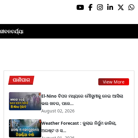
ଜୀବନଚର୍ଯ୍ୟା
ପାଣିପାଗ
View More
El-Nino ବିପଦ ମଧ୍ୟରେ ମୌସୁମୀକୁ ନେଇ ଆସିଲା
ଭଲ ଖବର, ପଜେ...
August 02, 2026
Weather Forecast : ଜୁଲାଇ ନିର୍ଧୁମ ଢାଳିଲା,
ଅଗଷ୍ଟ ଓ ସ...
August 01, 2026