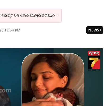
୍ତାନର ପ୍ରଥମ ଝଲକ ସେୟାର କରିଛନ୍ତି ।
NEWS7
026 12:54 PM