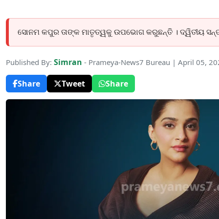
ସୋନମ କପୁର ତାଙ୍କ ମାତୃତ୍ୱକୁ ଉପଭୋଗ କରୁଛନ୍ତି । ଦ୍ୱିତୀୟ ସନ
Simran
Published By:
- Prameya-News7 Bureau | April 05, 2
Share
Tweet
Share