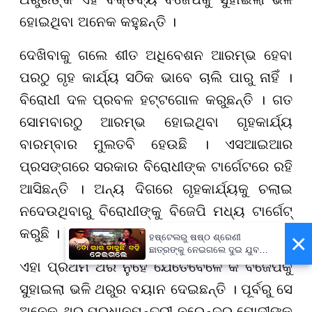
ହୋଇଥିବା ଅନେକ କହୁଛନ୍ତି ।
ଦେଖିବାକୁ ଗଲେ ଶୀତ ଅଧିବେଶନ ଆରମ୍ଭ ହେବା
ପରଠୁ ଗୃହ କାର୍ଯ୍ୟ ସଠିକ ଭାବେ ଚାଲି ପାରୁ ନାହିଁ ।
ବିରୋଧୀ ଦଳ ପ୍ରବଳ ହଟ୍ଟଗୋଳ କରୁଛନ୍ତି । ଗତ
ସୋମବାରଠୁ ଆରମ୍ଭ ହୋଇଥିବା ଗୃହକାର୍ଯ୍ୟ
ବାରମ୍ବାର ମୁଲତବି ହେଉଛି । ଏସଆଇଆର
ପ୍ରସଙ୍ଗରେ ସରକାର ବିରୋଧୀଙ୍କ ଟାର୍ଗେଟରେ ରହି
ଆସିଛନ୍ତି । ଅନ୍ୟ ଦିଗରେ ଗୃହକାର୍ଯ୍ୟକୁ ଚଲାଇ
ନଦେଉଥିବାରୁ ବିରୋଧୀଙ୍କୁ ବିଜେପି ମଧ୍ୟ ଟାର୍ଗେଟ୍
କରୁଛି ।
×
ହଷ୍ଟେଲରୁ ଷଷ୍ଠ ଶ୍ରେଣୀ
ଛାତ୍ରଙ୍କୁ ନେଇଗଲେ ଦୁଇ ଯୁବକ,
ପୁଅକୁ ଖୋଜି ଆଣିବାକୁ ମାଆଙ୍କ
ଏହା ପ୍ରଥମ ଥର ନୁହେଁ ଯେତେବେଳେ କି ବିଜେପିକୁ
ନିବେଦନ
ସୁହାଇଲା ଭଳି ଥରୁର ବୟାନ ଦେଇଛନ୍ତି । ପୂର୍ବରୁ ସେ
ଅନେକ ଥର ପ୍ରଧାନମନ୍ତ୍ରୀ ନରେନ୍ଦ୍ର ମୋଦୀଙ୍କୁ