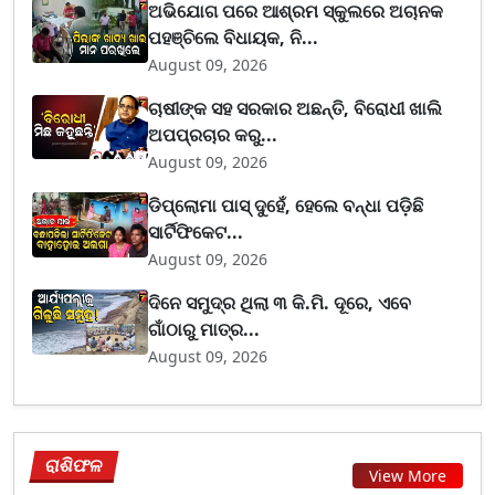
ଅଭିଯୋଗ ପରେ ଆଶ୍ରମ ସ୍କୁଲରେ ଅଚାନକ
ପହଞ୍ଚିଲେ ବିଧାୟକ, ନି...
August 09, 2026
ଚାଷୀଙ୍କ ସହ ସରକାର ଅଛନ୍ତି, ବିରୋଧୀ ଖାଲି
ଅପପ୍ରଚାର କରୁ...
August 09, 2026
ଡିପ୍ଲୋମା ପାସ୍ ଦୁହେଁ, ହେଲେ ବନ୍ଧା ପଡ଼ିଛି
ସାର୍ଟିଫିକେଟ...
August 09, 2026
ଦିନେ ସମୁଦ୍ର ଥିଲା ୩ କି.ମି. ଦୂରେ, ଏବେ
ଗାଁଠାରୁ ମାତ୍ର...
August 09, 2026
ରାଶିଫଳ
View More