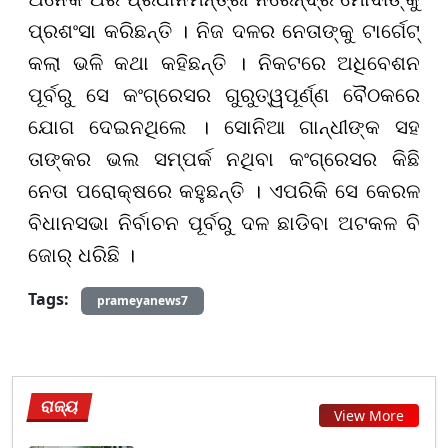
ପ୍ରଶଂସା କରିଛନ୍ତି । ନିଜ ଦଳର ନେତାଙ୍କୁ ଟାର୍ଗେଟ୍
କଲା ଭଳି କଥା କହିଛନ୍ତି । ନିକଟରେ ଅଧିବେଶନ
ପୂର୍ବରୁ ସେ କଂଗ୍ରେସର ଗୁରୁତ୍ୱପୂର୍ଣ୍ଣ ବୈଠକରେ
ଯୋଗ ଦେଇନଥିଲେ । ସୋନିଆ ଗାନ୍ଧୀଙ୍କ ସହ
ତାଙ୍କର ଭଲ ସମ୍ପର୍କ ନଥିବା କଂଗ୍ରେସର କିଛି
ନେତା ପରୋକ୍ଷରେ କହୁଛନ୍ତି । ଏପରିକି ସେ କେରଳ
ବିଧାନସଭା ନିର୍ବାଚନ ପୂର୍ବରୁ ଦଳ ଛାଡିବା ଅଟକଳ ବି
ଜୋର୍ ଧରିଛି ।
Tags:
prameyanews7
ରାଜ୍ୟ
View More