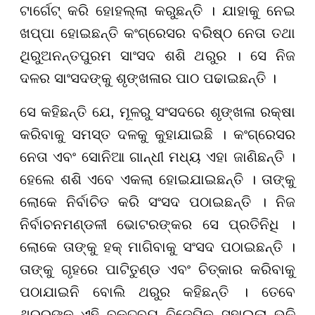
ଟାର୍ଗେଟ୍ କରି ହୋହଲ୍ଲା କରୁଛନ୍ତି । ଯାହାକୁ ନେଇ
ଖପ୍ପା ହୋଇଛନ୍ତି କଂଗ୍ରେସର ବରିଷ୍ଠ ନେତା ତଥା
ଥିରୁଅନନ୍ତପୁରମ ସାଂସଦ ଶଶି ଥରୁର । ସେ ନିଜ
ଦଳର ସାଂସଦଙ୍କୁ ଶୃଙ୍ଖଳାର ପାଠ ପଢାଇଛନ୍ତି ।
ସେ କହିଛନ୍ତି ଯେ, ମୂଳରୁ ସଂସଦରେ ଶୃଙ୍ଖଳା ରକ୍ଷା
କରିବାକୁ ସମସ୍ତ ଦଳକୁ କୁହାଯାଇଛି । କଂଗ୍ରେସର
ନେତା ଏବଂ ସୋନିଆ ଗାନ୍ଧୀ ମଧ୍ୟ ଏହା ଜାଣିଛନ୍ତି ।
ହେଲେ ଶଶି ଏବେ ଏକଲା ହୋଇଯାଇଛନ୍ତି । ତାଙ୍କୁ
ଲୋକେ ନିର୍ବାଚିତ କରି ସଂସଦ ପଠାଇଛନ୍ତି । ନିଜ
ନିର୍ବାଚନମଣ୍ଡଳୀ ଭୋଟରଙ୍କର ସେ ପ୍ରତିନିଧି ।
ଲୋକେ ତାଙ୍କୁ ହକ୍ ମାଗିବାକୁ ସଂସଦ ପଠାଇଛନ୍ତି ।
ତାଙ୍କୁ ଗୃହରେ ପାଟିତୁଣ୍ଡ ଏବଂ ଚିତ୍କାର କରିବାକୁ
ପଠାଯାଇନି ବୋଲି ଥରୁର କହିଛନ୍ତି । ତେବେ
ଥରୁରଙ୍କ ଏହି ବକ୍ତବ୍ୟ ବିଜେପିକୁ ସୁହାଇଲା ଭଳି