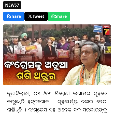
NEWS7
Share
Tweet
Share
ନୂଆଦିଲ୍ଲୀ, ୦୫ /୧୨: ବିରୋଧୀ ଲଗାତାର ଗୃହରେ
କରୁଛନ୍ତି ହଟ୍ଟଗୋଳ । ଗୃହକାର୍ଯ୍ୟ ଚଳାଇ ଦେଉ
ନାହାଁନ୍ତି । କଂଗ୍ରେସ ସହ ଅନେକ ଦଳ ସରକାରଙ୍କୁ