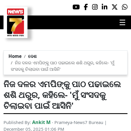
☰
Home
ଦେଶ
ନିଜ ଦଳର ଏମପିଙ୍କୁ ପାଠ ପଢାଇଲେ ଶଶି ଥରୁର, କହିଲେ- 'ମୁଁ
ସଂସଦକୁ ଚିଲାଇବା ପାଇଁ ଆସିନି'
ନିଜ ଦଳର ଏମପିଙ୍କୁ ପାଠ ପଢାଇଲେ
ଶଶି ଥରୁର, କହିଲେ- 'ମୁଁ ସଂସଦକୁ
ଚିଲାଇବା ପାଇଁ ଆସିନି'
Ankit M
Published By:
- Prameya-News7 Bureau |
December 05, 2025 01:06 PM