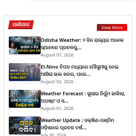
ପାଣିପାଗ
View More
Odisha Weather: ୨ ଦିନ ରାଜ୍ୟର ଅନେକ
ସ୍ଥାନରେ ପ୍ରବଳରୁ...
August 07, 2026
El-Nino ବିପଦ ମଧ୍ୟରେ ମୌସୁମୀକୁ ନେଇ
ଆସିଲା ଭଲ ଖବର, ପଜେ...
August 02, 2026
Weather Forecast : ଜୁଲାଇ ନିର୍ଧୁମ ଢାଳିଲା,
ଅଗଷ୍ଟ ଓ ସ...
August 01, 2026
Weather Update : ଦକ୍ଷିଣ-ପଶ୍ଚିମ
ଓଡ଼ିଶାରେ ପ୍ରବଳ ବର୍ଷ...
July 30, 2026