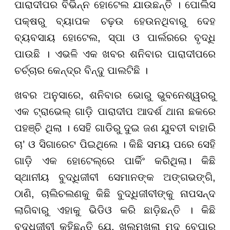
ପାରାଦୀପର ବିଭିନ୍ନ ହୋଟେଲ ଯାଉଛନ୍ତି । ପୋଲିସ
ପକ୍ଷରୁ ବ୍ୟାପକ ଚଢ଼ଉ ହେଉନଥିବାରୁ ଦେହ
ବ୍ୟବସାୟ ହୋଟେଲ, ସ୍ପା ଓ ପାର୍ଲରରେ ବୃଦ୍ଧି
ପାଉଛି । ଏଭଳି ଏକ ଖବର ଶନିବାର ପାରାଦୀପରେ
ଚର୍ଚ୍ଚାର କେନ୍ଦ୍ର ବିନ୍ଦୁ ପାଲଟିଛି ।
ଖବର ଅନୁସାରେ, ଶନିବାର ଭୋରୁ ଭୁବନେଶ୍ୱରରୁ
ଏକ ଟ୍ରାଭେଲ୍ ଗାଡ଼ି ପାରାଦୀପ ଆଦର୍ଶ ଥାନା ଛକରେ
ପହଞ୍ଚି ଥିଲା । ସେହି ଗାଡିରୁ ଦୁଇ ଜଣ ଯୁବତୀ ବାହାରି
ଚା’ ଓ ସିଗାରେଟ ପିଇଥିଲେ । କିଛି ସମୟ ପରେ ସେହି
ଗାଡ଼ି ଏକ ହୋଟେଲ୍ରେ ପାର୍କିଂ କରିଥିଲା। କିଛି
ସ୍ଥାନୀୟ ବୁଦ୍ଧିଜୀବୀ ସେମାନଙ୍କ ଅଙ୍ଗଭଙ୍ଗି,
ଠାଣି, ଚାଲିଚଲଣକୁ କିଛି ବୁଦ୍ଧିଜୀବୀଙ୍କୁ ନାପସନ୍ଦ
ଲାଗିବାରୁ ଏହାକୁ ଭିଡିଓ କରି ଛାଡ଼ିଛନ୍ତି । କିଛି
ବୁଦ୍ଧିଜୀବୀ କହିଛନ୍ତି ଯେ, ଖୁଲମଖୁଲା ମଦ ବେପାର