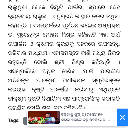
ଚାଲୁଥିବା ବେଳେ ବିୟୁଟି ପାର୍ଲର, ସ୍ପାରେ ଦେହ
ବ୍ୟବସାୟ ଚାଲୁଛି । ଏଥିପ୍ରତି କାହାର ନଜର ନଥିବା
କହିଛନ୍ତି । ଏସମ୍ପର୍କରେ ପୂର୍ବତନ କଲେଜ ଅଧ୍ୟକ୍ଷ
ଡ. ସୁରେନ୍ଦ୍ର ମୋହନ ମିଶ୍ର କହିଛନ୍ତି ଏହା ଅର୍ଥ
ଉପାର୍ଜନ ଓ କ୍ଷମତା କ୍ରୟକୁ ସହଜରେ ଉପଲବ୍ଧି
କରିବାର ମାଧ୍ୟମ। ଏହାସମସ୍ତେ ଜାଣି ମଧ୍ୟ ନିରବ
ରହୁଛନ୍ତି ବୋଲି ଶ୍ରୀ ମିଶ୍ର କହିଛନ୍ତି ।
ଏସମ୍ପର୍କରେ ଅଧିକ ଜାଣିବା ପାଇଁ ପାରାଦୀପ
ଅତିରିକ୍ତ ଆରକ୍ଷୀ ଅଧୀକ୍ଷକ ସ୍ମୃତିରଞ୍ଜନ
କରଙ୍କ ଦୃଷ୍ଟି ଆକର୍ଷଣ କରିବାରୁ ଏଥିପ୍ରତି
ତୀକ୍ଷ୍ମ ଦୃଷ୍ଟି ଦିଆଯିବା ସହ ପାଟ୍ରୋଲିଂକୁ କଡାକଡି
କରାଯିବ ବୋଲି ଶ୍ରୀ କର କହିଛନ୍ତି।
×
ଓଡ଼ିଶାକୁ ଫୁଡ୍ ପ୍ରୋସେସିଂ ହବ୍
Tags:
କରିବା ଦିଗରେ ବଡ଼ ପଦକ୍ଷେପ, ୪୨
prameyanews7
ହଜାରରୁ ଅଧିକ ନିଯୁକ୍ତି ସୁଯୋଗ