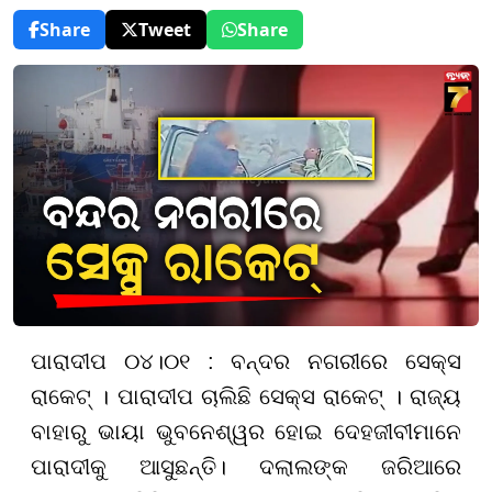
Share
Tweet
Share
ପାରାଦୀପ ୦୪।୦୧ : ବନ୍ଦର ନଗରୀରେ ସେକ୍ସ
ରାକେଟ୍ । ପାରାଦୀପ ଚାଲିଛି ସେକ୍ସ ରାକେଟ୍ । ରାଜ୍ୟ
ବାହାରୁ ଭାୟା ଭୁବନେଶ୍ୱର ହୋଇ ଦେହଜୀବୀମାନେ
ପାରାଦୀକୁ ଆସୁଛନ୍ତି। ଦଲାଲଙ୍କ ଜରିଆରେ