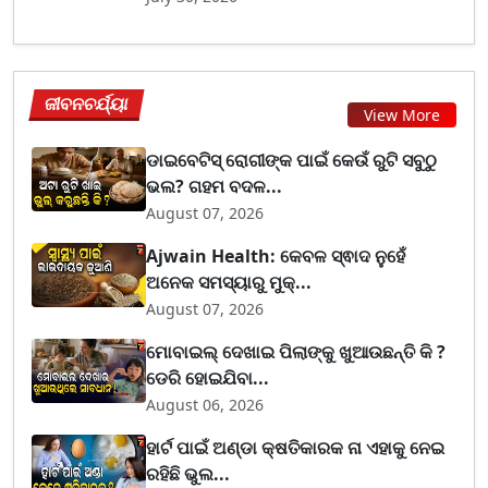
ଜୀବନଚର୍ଯ୍ୟା
View More
ଡାଇବେଟିସ୍ ରୋଗୀଙ୍କ ପାଇଁ କେଉଁ ରୁଟି ସବୁଠୁ
ଭଲ? ଗହମ ବଦଳ...
August 07, 2026
Ajwain Health: କେବଳ ସ୍ଵାଦ ନୁହେଁ
ଅନେକ ସମସ୍ୟାରୁ ମୁକ୍...
August 07, 2026
ମୋବାଇଲ୍ ଦେଖାଇ ପିଲାଙ୍କୁ ଖୁଆଉଛନ୍ତି କି ?
ଡେରି ହୋଇଯିବା...
August 06, 2026
ହାର୍ଟ ପାଇଁ ଅଣ୍ଡା କ୍ଷତିକାରକ ନା ଏହାକୁ ନେଇ
ରହିଛି ଭୁଲ...