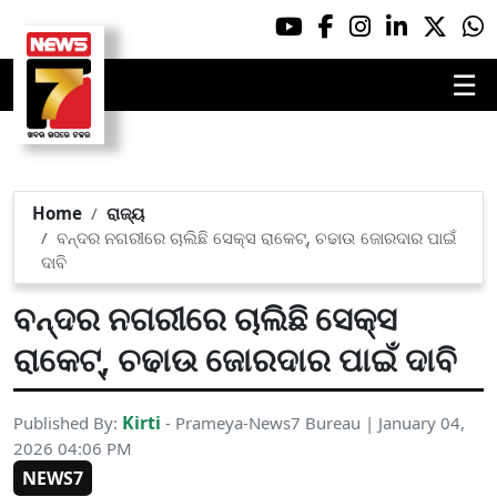
☰
Home
ରାଜ୍ୟ
ବନ୍ଦର ନଗରୀରେ ଚାଲିଛି ସେକ୍ସ ରାକେଟ୍, ଚଢାଉ ଜୋରଦାର ପାଇଁ
ଦାବି
ବନ୍ଦର ନଗରୀରେ ଚାଲିଛି ସେକ୍ସ
ରାକେଟ୍, ଚଢାଉ ଜୋରଦାର ପାଇଁ ଦାବି
Kirti
Published By:
- Prameya-News7 Bureau | January 04,
2026 04:06 PM
NEWS7