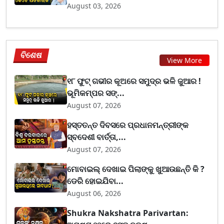
August 03, 2026
ବିଶେଷ
View More
୧୮ ଫୁଟ୍ ଗଭୀର କୂଅରେ ସମୁଦ୍ର ଭଳି ଜୁଆର !
ଭୂମିକମ୍ପର ସଙ୍...
August 07, 2026
ହସ୍ତତନ୍ତ ଦିବସରେ ପ୍ରଧାନମନ୍ତ୍ରୀଙ୍କ
ସ୍ବଦେଶୀ ବାର୍ତ୍ତା,...
August 07, 2026
ମୋବାଇଲ୍ ଦେଖାଇ ପିଲାଙ୍କୁ ଖୁଆଉଛନ୍ତି କି ?
ଡେରି ହୋଇଯିବା...
August 06, 2026
Shukra Nakshatra Parivartan: