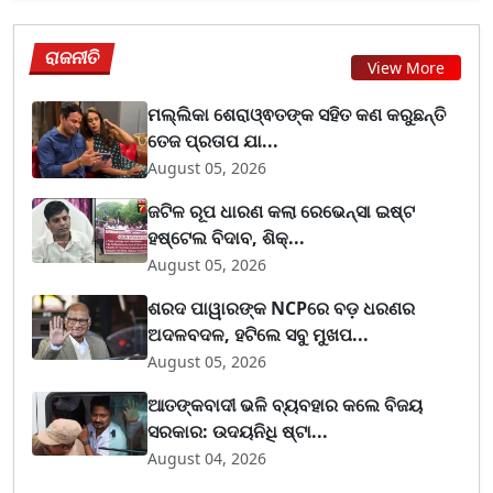
ରାଜନୀତି
View More
ମଲ୍ଲିକା ଶେରାଓ୍ଵତଙ୍କ ସହିତ କଣ କରୁଛନ୍ତି
ତେଜ ପ୍ରତାପ ଯା...
August 05, 2026
ଜଟିଳ ରୂପ ଧାରଣ କଲା ରେଭେନ୍ସା ଇଷ୍ଟ
ହଷ୍ଟେଲ ବିଦାବ, ଶିକ୍...
August 05, 2026
ଶରଦ ପାୱାରଙ୍କ NCPରେ ବଡ଼ ଧରଣର
ଅଦଳବଦଳ, ହଟିଲେ ସବୁ ମୁଖପ...
August 05, 2026
ଆତଙ୍କବାଦୀ ଭଳି ବ୍ୟବହାର କଲେ ବିଜୟ
ସରକାର: ଉଦୟନିଧି ଷ୍ଟା...
August 04, 2026