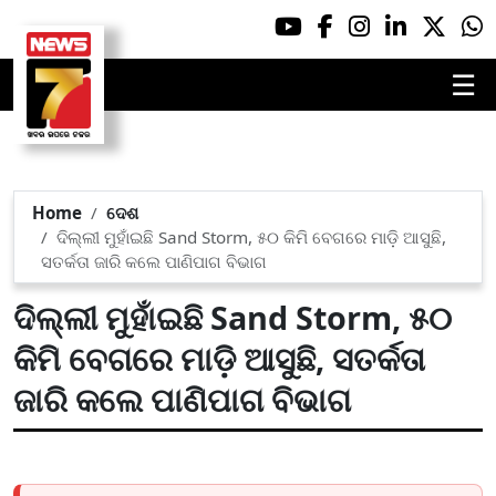
☰
Home
ଦେଶ
ଦିଲ୍ଲୀ ମୁହାଁଇଛି Sand Storm, ୫୦ କିମି ବେଗରେ ମାଡ଼ି ଆସୁଛି,
ସତର୍କତା ଜାରି କଲେ ପାଣିପାଗ ବିଭାଗ
ଦିଲ୍ଲୀ ମୁହାଁଇଛି Sand Storm, ୫୦
କିମି ବେଗରେ ମାଡ଼ି ଆସୁଛି, ସତର୍କତା
ଜାରି କଲେ ପାଣିପାଗ ବିଭାଗ