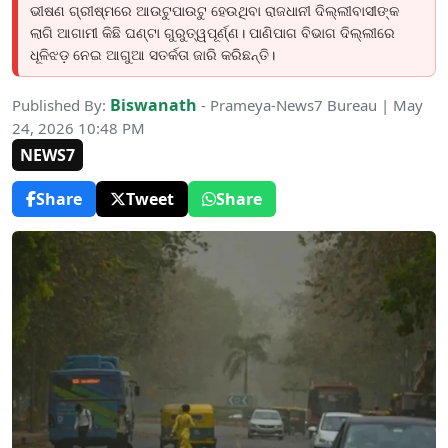
ଭୀଷଣ ଗ୍ରୀଷ୍ମରେ ଆଉଟୁପାଉଟୁ ହେଉଥିବା ରାଜଧାନୀ ଦିଲ୍ଲୀବାସୀଙ୍କ
ଲାଗି ଆଗାମୀ କିଛି ଘଣ୍ଟା ଗୁରୁତ୍ୱପୂର୍ଣ୍ଣ। ପାଣିପାଗ ବିଭାଗ ଦିଲ୍ଲୀରେ
ଧୂଳିଝଡ଼ ନେଇ ଆଗୁଆ ସତର୍କତା ଜାରି କରିଛନ୍ତି।
Biswanath
Published By:
- Prameya-News7 Bureau | May
24, 2026 10:48 PM
NEWS7
Share
Tweet
Share