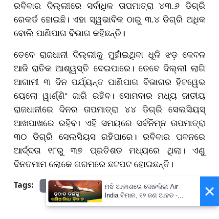
ରବିବାର ଦିଲ୍ଲୀରେ ସର୍ବାଧିକ ତାପମାତ୍ରା ୪୩.୬ ଡିଗ୍ରି
ରେକର୍ଡ ହୋଇଛି। ଏହା ସ୍ୱଭାବିକ ଠାରୁ ୩.୪ ଡିଗ୍ରି ଅଧିକ
ବୋଲି ପାଣିପାଗ ବିଭାଗ କହିଛନ୍ତି।
ତେବେ ରାଜଧାନୀ ଦିଲ୍ଲୀକୁ ମୁହାଁଇଥିବା ଧୂଳି ଝଡ଼ କେବଳ
ଆଜି ରାତିକ ଆଶ୍ୱସ୍ତି ଦେଇପାରେ। ତେବେ ଦିଲ୍ଲୀ ଲାଗି
ଆଗାମୀ ୩ ଦିନ ପର୍ଯ୍ୟନ୍ତ ପାଣିପାଗ ବିଭାଗର ହିଟୱେଭ
ୟେଲୋ ୱାର୍ଣ୍ଣିଂ ଜାରି ରହିବ। ସୋମବାର ମଧ୍ୟ ଜାତୀୟ
ରାଜଧାନୀରେ ଦିନର ତାପମାତ୍ରା ୪୪ ଡିଗ୍ରି ସେଲସିୟସ୍
ଆଖପାଖରେ ରହିବ। ଏହି ସମୟରେ ସର୍ବନିମ୍ନ ତାପମାତ୍ରା
୩୦ ଡିଗ୍ରି ସେଲସିୟସ ରହିପାରେ। ରବିବାର ପବନରେ
ଆର୍ଦ୍ଦତା ୧୮ରୁ ୩୭ ପ୍ରତିଶତ ମଧ୍ୟରେ ଥିଲା। ଏଣୁ
ଦିନତମାମ ଲୋକେ ଗରମରେ ଛଟପଟ ହୋଇଛନ୍ତି।
Tags:
×
prameyanews7
ମଝି ଆକାଶରେ ଦୋହଲିଲା Air
India ବିମାନ, ୧୨ ଜଣ ଆହତ -
PrameyaNews7