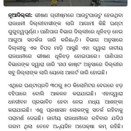
ନୂଆଦିଲ୍ଲୀ:
ଭୀଷଣ ଗ୍ରୀଷ୍ମରେ ଆଉଟୁପାଉଟୁ ହେଉଥିବା
ରାଜଧାନୀ ଦିଲ୍ଲୀବାସୀଙ୍କ ଲାଗି ଆଗାମୀ କିଛି ଘଣ୍ଟା
ଗୁରୁତ୍ୱପୂର୍ଣ୍ଣ। ପାଣିପାଗ ବିଭାଗ ଦିଲ୍ଲୀରେ ଧୂଳିଝଡ଼ ନେଇ
ଆଗୁଆ ସତର୍କତା ଜାରି କରିଛନ୍ତି। ବିଭାଗ ଅନୁସାରେ
ଦିଲ୍ଲୀକୁ ଏକ ବିପଦ ମାଡ଼ି ଆସୁଛି ଏହା ଦ୍ୱାରା ଜାତୀୟ
ରାଜଧାନୀରେ ଭୀଷଣ ଧୂଳିଝଡ଼ ହୋଇପାରେ। ପାଣିପାଗ
ବିଭାଗଙ୍କ ଦ୍ୱାରା ଜାରି ‘ନାଓ କାଷ୍ଟ’ ଅନୁସାରେ ଦିଲ୍ଲୀର
ସବୁ ଜିଲ୍ଲାଙ୍କ ଲାଗି ୟେଲୋ ଆଲର୍ଟ ଜାରି ହୋଇଛି।
ଏଥିରେ ଘଣ୍ଟାପ୍ରତି ୩୦ରୁ ୫୦ କିଲୋମିଟର ବେଗରେ ଝଡ଼
ବହିପାରେ ବୋଲି ଆକଳନ କରାଯାଇଛି। ଏହାଦ୍ୱାରା
ଧନଜୀବନ ପ୍ରଭାବିତ ହେବା ନେଇ ମଧ୍ୟ ଆଶଙ୍କା
କରାଯାଇଛି। ଏଣୁ ପ୍ରଶାସନ ଲୋକଙ୍କୁ ସତର୍କ ରହିବାକୁ
ପରାମର୍ଶ ଦେଇଛି। ଜାତୀୟ ରାଜଧାନୀରେ ରବିବାର ଯଦିଓ
ଗରମ ଥିଲା ତେବେ ଅନ୍ୟଦିନ ଅପେକ୍ଷା କମ୍ ରହିଛି।