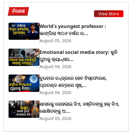
ବିଶେଷ
View More
World's youngest professor :
ଭାଙ୍ଗିଲା ୩୦୬ ବର୍ଷର ର...
August 05, 2026
Emotional social media story: କୁନି
ପୁଅକୁ କ୍ୟାନ୍ସର...
August 04, 2026
ବୁଧବାର ଚନ୍ଦ୍ରରେ ହେବ ବିସ୍ଫୋରଣ,
ପ୍ରଚଣ୍ଡ ଶବ୍ଦରେ ସୃଷ୍...
August 04, 2026
ଶାସନକୁ ଦୋହଲାଇ ଦିଏ, ବଞ୍ଚିତଙ୍କୁ ହକ୍ ଦିଏ,
ଶୋଷିତଙ୍କୁ ଅ...
August 03, 2026