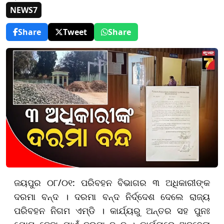
NEWS7
Share
Tweet
Share
ଜୟପୁର ୦୮/୦୧: ପରିବହନ ବିଭାଗର ୩ ଅଧିକାରୀଙ୍କ
ଦରମା ବନ୍ଦ । ଦରମା ବନ୍ଦ ନିର୍ଦ୍ଦେଶ ଦେଲେ ରାଜ୍ୟ
ପରିବହନ ନିଗମ ଏମ୍‌ଡି । କାର୍ଯ୍ୟରୁ ଅନ୍ତର ସହ ପୁନଃ