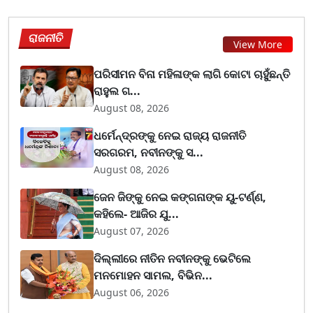
ରାଜନୀତି
View More
ପରିସୀମନ ବିନା ମହିଳାଙ୍କ ଲାଗି କୋଟା ଚାହୁଁଛନ୍ତି
ରାହୁଲ ଗ...
August 08, 2026
ଧର୍ମେନ୍ଦ୍ରଙ୍କୁ ନେଇ ରାଜ୍ୟ ରାଜନୀତି
ସରଗରମ, ନବୀନଙ୍କୁ ସ...
August 08, 2026
ଜେନ ଜିଙ୍କୁ ନେଇ କଙ୍ଗନାଙ୍କ ୟୁ-ଟର୍ଣ୍ଣ,
କହିଲେ- ଆଜିର ଯୁ...
August 07, 2026
ଦିଲ୍ଲୀରେ ନୀତିନ ନବୀନଙ୍କୁ ଭେଟିଲେ
ମନମୋହନ ସାମଲ, ବିଭିନ...
August 06, 2026