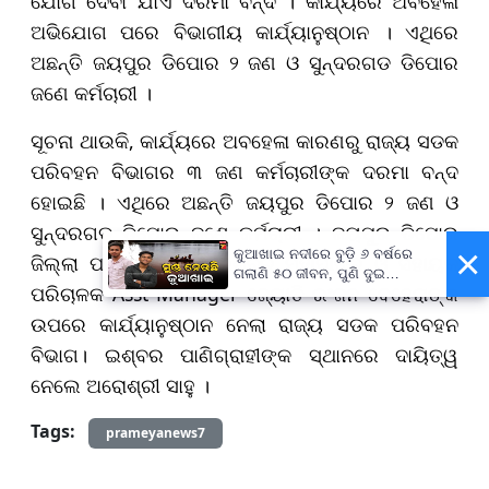
ଯୋଗ ଦେବା ଯାଏଁ ଦରମା ବନ୍ଦ । କାର୍ଯ୍ୟରେ ଅବହେଳା
ଅଭିଯୋଗ ପରେ ବିଭାଗୀୟ କାର୍ଯ୍ୟାନୁଷ୍ଠାନ । ଏଥିରେ
ଅଛନ୍ତି ଜୟପୁର ଡିପୋର ୨ ଜଣ ଓ ସୁନ୍ଦରଗଡ ଡିପୋର
ଜଣେ କର୍ମଚାରୀ ।
ସୂଚନା ଥାଉକି, କାର୍ଯ୍ୟରେ ଅବହେଳା କାରଣରୁ ରାଜ୍ୟ ସଡକ
ପରିବହନ ବିଭାଗର ୩ ଜଣ କର୍ମଚାରୀଙ୍କ ଦରମା ବନ୍ଦ
ହୋଇଛି । ଏଥିରେ ଅଛନ୍ତି ଜୟପୁର ଡିପୋର ୨ ଜଣ ଓ
ସୁନ୍ଦରଗଡ ଡିପୋର ଜଣେ କର୍ମଚାରୀ । ଜୟପୁର ଡିପୋର
×
କୁଆଖାଇ ନଦୀରେ ବୁଡ଼ି ୬ ବର୍ଷରେ
ଜିଲ୍ଲା ପରିଚାଳକ DM ଇଶ୍ବର ମହାପାତ୍ର ଓ ସହାୟକ
ଗଲାଣି ୫୦ ଜୀବନ, ପୁଣି ଦୁଇ
ପରିଚାଳକ Asst Manager ଜ୍ୟୋତି ରଂଜନ ବେହେରାଙ୍କ
ସାଙ୍ଗଙ୍କ ମୃତ୍ୟୁ
ଉପରେ କାର୍ଯ୍ୟାନୁଷ୍ଠାନ ନେଲା ରାଜ୍ୟ ସଡକ ପରିବହନ
ବିଭାଗ। ଇଶ୍ବର ପାଣିଗ୍ରାହୀଙ୍କ ସ୍ଥାନରେ ଦାୟିତ୍ୱ
ନେଲେ ଅରୋଶ୍ରୀ ସାହୁ ।
Tags:
prameyanews7