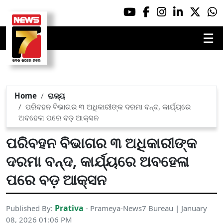
☰
Home
ରାଜ୍ୟ
ପରିବହନ ବିଭାଗର ୩ ଅଧିକାରୀଙ୍କ ଦରମା ବନ୍ଦ, କାର୍ଯ୍ୟରେ
ଅବହେଳା ପରେ ବଡ଼ ଆକ୍ସନ
ପରିବହନ ବିଭାଗର ୩ ଅଧିକାରୀଙ୍କ
ଦରମା ବନ୍ଦ, କାର୍ଯ୍ୟରେ ଅବହେଳା
ପରେ ବଡ଼ ଆକ୍ସନ
Prativa
Published By:
- Prameya-News7 Bureau | January
08, 2026 01:06 PM