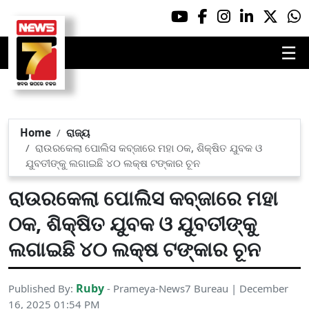
☰
Home
ରାଜ୍ୟ
ରାଉରକେଲା ପୋଲିସ କବ୍‌ଜାରେ ମହା ଠକ, ଶିକ୍ଷିତ ଯୁବକ ଓ
ଯୁବତୀଙ୍କୁ ଲଗାଇଛି ୪୦ ଲକ୍ଷ ଟଙ୍କାର ଚୂନ
ରାଉରକେଲା ପୋଲିସ କବ୍‌ଜାରେ ମହା
ଠକ, ଶିକ୍ଷିତ ଯୁବକ ଓ ଯୁବତୀଙ୍କୁ
ଲଗାଇଛି ୪୦ ଲକ୍ଷ ଟଙ୍କାର ଚୂନ
Ruby
Published By:
- Prameya-News7 Bureau | December
16, 2025 01:54 PM