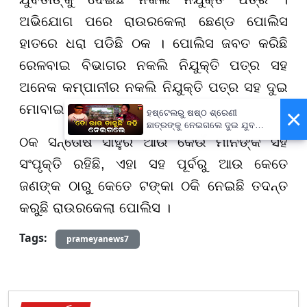
ଅଭିଯୋଗ ପରେ ରାଉରକେଲା ଛେଣ୍ଡ ପୋଲିସ
ହାତରେ ଧରା ପଡିଛି ଠକ । ପୋଲିସ ଜବତ କରିଛି
ରେଳବାଇ ବିଭାଗର ନକଲି ନିଯୁକ୍ତି ପତ୍ର ସହ
ଅନେକ କମ୍ପାନୀର ନକଲି ନିଯୁକ୍ତି ପତ୍ର ସହ ଦୁଇ
ମୋବାଇଲ ।
×
ହଷ୍ଟେଲରୁ ଷଷ୍ଠ ଶ୍ରେଣୀ
ଛାତ୍ରଙ୍କୁ ନେଇଗଲେ ଦୁଇ ଯୁବକ,
ପୁଅକୁ ଖୋଜି ଆଣିବାକୁ ମାଆଙ୍କ
ଠକ ସନ୍ତୋଷ ସାହୁର ଆଉ କେଉଁ ମାନଙ୍କ ସହ
ନିବେଦନ
ସଂପୃକ୍ତି ରହିଛି, ଏହା ସହ ପୂର୍ବରୁ ଆଉ କେତେ
ଜଣଙ୍କ ଠାରୁ କେତେ ଟଙ୍କା ଠକି ନେଇଛି ତଦନ୍ତ
କରୁଛି ରାଉରକେଲା ପୋଲିସ ।
Tags:
prameyanews7