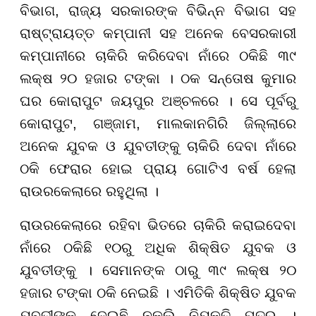
ବିଭାଗ, ରାଜ୍ୟ ସରକାରଙ୍କ ବିଭିନ୍ନ ବିଭାଗ ସହ
ରାଷ୍ଟ୍ରାୟତ୍ତ କମ୍ପାନୀ ସହ ଅନେକ ବେସରକାରୀ
କମ୍ପାନୀରେ ଚାକିରି କରିଦେବା ନାଁରେ ଠକିଛି ୩୯
ଲକ୍ଷ ୨୦ ହଜାର ଟଙ୍କା । ଠକ ସନ୍ତୋଷ କୁମାର
ଘର କୋରାପୁଟ ଜୟପୁର ଅଞ୍ଚଳରେ । ସେ ପୂର୍ବରୁ
କୋରାପୁଟ, ଗଞ୍ଜାମ, ମାଲକାନଗିରି ଜିଲ୍ଲାରେ
ଅନେକ ଯୁବକ ଓ ଯୁବତୀଙ୍କୁ ଚାକିରି ଦେବା ନାଁରେ
ଠକି ଫେରାର ହୋଇ ପ୍ରାୟ ଗୋଟିଏ ବର୍ଷ ହେଲା
ରାଉରକେଲାରେ ରହୁଥିଲା ।
ରାଉରକେଲାରେ ରହିବା ଭିତରେ ଚାକିରି କରାଇଦେବା
ନାଁରେ ଠକିଛି ୧୦ରୁ ଅଧିକ ଶିକ୍ଷିତ ଯୁବକ ଓ
ଯୁବତୀଙ୍କୁ । ସେମାନଙ୍କ ଠାରୁ ୩୯ ଲକ୍ଷ ୨୦
ହଜାର ଟଙ୍କା ଠକି ନେଇଛି । ଏମିତିକି ଶିକ୍ଷିତ ଯୁବକ
ଯୁବତୀଙ୍କୁ ଦେଇଛି ନକଲି ନିଯୁକ୍ତି ପତ୍ର ।