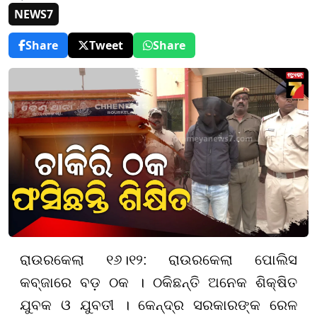
NEWS7
Share
Tweet
Share
ରାଉରକେଲା ୧୬।୧୨: ରାଉରକେଲା ପୋଲିସ
କବ୍ଜାରେ ବଡ଼ ଠକ । ଠକିଛନ୍ତି ଅନେକ ଶିକ୍ଷିତ
ଯୁବକ ଓ ଯୁବତୀ । କେନ୍ଦ୍ର ସରକାରଙ୍କ ରେଳ