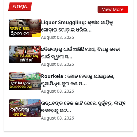
ଅପରାଧ
View More
Liquor Smuggling: କ୍ଷୀର ଗାଡ଼ିକୁ
ଗୋଡ଼ାଇ ଗୋଡ଼ାଇ ଧରିଲ...
August 08, 2026
ଛତିଶଗଡ଼ରୁ ଧାଇଁ ଆସିଛି ମାଆ, ଝିଅକୁ ନେବା
ପାଇଁ ସ୍ୱାମୀ ସ...
August 08, 2026
Rourkela : ଶୌଚ ହେବାକୁ ଯାଇଥିଲେ,
ମୁଖାପିନ୍ଧା ଦୁଇ ଜଣ ପ...
August 08, 2026
ଉଦ୍ଧବଙ୍କ ବେକ କାଟି ଦେଲେ ଦୁର୍ବୃତ୍ତ, ଲିଫ୍ଟ
ନଦେବାରୁ ଘଟ...
August 08, 2026