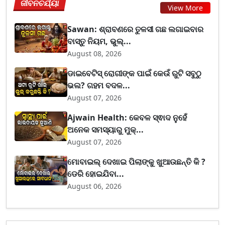
ଜୀବନଚର୍ଯ୍ୟା
View More
Sawan: ଶ୍ରାବଣରେ ତୁଳସୀ ଗଛ ଲଗାଇବାର
ବାସ୍ତୁ ନିୟମ, ଭୁଲ୍...
August 08, 2026
ଡାଇବେଟିସ୍ ରୋଗୀଙ୍କ ପାଇଁ କେଉଁ ରୁଟି ସବୁଠୁ
ଭଲ? ଗହମ ବଦଳ...
August 07, 2026
Ajwain Health: କେବଳ ସ୍ଵାଦ ନୁହେଁ
ଅନେକ ସମସ୍ୟାରୁ ମୁକ୍...
August 07, 2026
ମୋବାଇଲ୍ ଦେଖାଇ ପିଲାଙ୍କୁ ଖୁଆଉଛନ୍ତି କି ?
ଡେରି ହୋଇଯିବା...
August 06, 2026