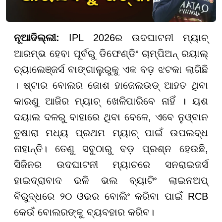
ନୂଆଦିଲ୍ଲୀ:
IPL 2026ର ଉଦଘାଟନୀ ମ୍ୟାଚ୍
ଆରମ୍ଭ ହେବା ପୂର୍ବରୁ ଡିଫେଣ୍ଡିଂ ଚାମ୍ପିଅନ୍ ରୟାଲ୍
ଚ୍ୟାଲେଞ୍ଜର୍ସ ବାଙ୍ଗାଲୁରୁକୁ ଏକ ବଡ଼ ଝଟକା ଲାଗିଛି
। ଷ୍ଟାର ବୋଲର ଜୋଶ ହାଜେଲଉଡ୍ ଆହତ ଥିବା
କାରଣୁ ଆଜିର ମ୍ୟାଚ୍ ଖେଳିପାରିବେ ନାହିଁ । ୟଶ
ଦୟାଲ ଦଳରୁ ବାହାରେ ଥିବା ବେଳେ, ଏବେ ନୁଓ୍ବାନ
ତୁଷାରା ମଧ୍ୟ ପ୍ରଥମ ମ୍ୟାଚ୍ ପାଇଁ ଉପଲବ୍ଧ
ନାହାନ୍ତି। ତେଣୁ ସବୁଠାରୁ ବଡ଼ ପ୍ରଶ୍ନ ହେଉଛି,
ସିଜିନର ଉଦଘାଟନୀ ମ୍ୟାଚରେ ସନରାଇଜର୍ସ
ହାଇଦ୍ରାବାଦ ଭଳି ଭଲ ବ୍ୟାଟିଂ ଲାଇନଅପ୍
ବିରୁଦ୍ଧରେ ୨୦ ଓଭର ବୋଲିଂ କରିବା ପାଇଁ RCB
କେଉଁ ବୋଲରଙ୍କୁ ବ୍ୟବହାର କରିବ।