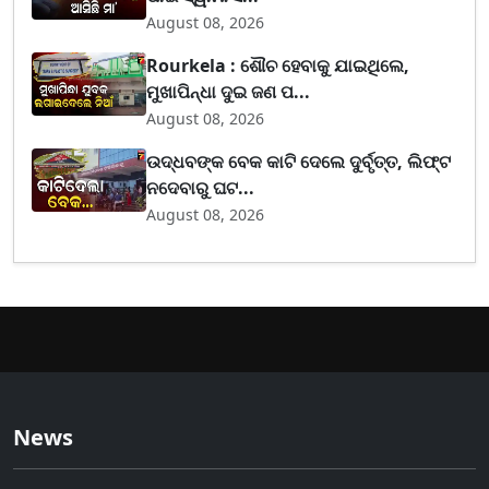
August 08, 2026
Rourkela : ଶୌଚ ହେବାକୁ ଯାଇଥିଲେ,
ମୁଖାପିନ୍ଧା ଦୁଇ ଜଣ ପ...
August 08, 2026
ଉଦ୍ଧବଙ୍କ ବେକ କାଟି ଦେଲେ ଦୁର୍ବୃତ୍ତ, ଲିଫ୍ଟ
ନଦେବାରୁ ଘଟ...
August 08, 2026
News