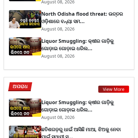
August 08, 2026
North Odisha flood threat: ଉତ୍ତର
ଓଡ଼ିଶାରେ ବନ୍ୟା ସମ...
August 08, 2026
Liquor Smuggling: କ୍ଷୀର ଗାଡ଼ିକୁ
ଗୋଡ଼ାଇ ଗୋଡ଼ାଇ ଧରିଲ...
August 08, 2026
ଅପରାଧ
View More
Liquor Smuggling: କ୍ଷୀର ଗାଡ଼ିକୁ
ଗୋଡ଼ାଇ ଗୋଡ଼ାଇ ଧରିଲ...
August 08, 2026
ଛତିଶଗଡ଼ରୁ ଧାଇଁ ଆସିଛି ମାଆ, ଝିଅକୁ ନେବା
ପାଇଁ ସ୍ୱାମୀ ସ...