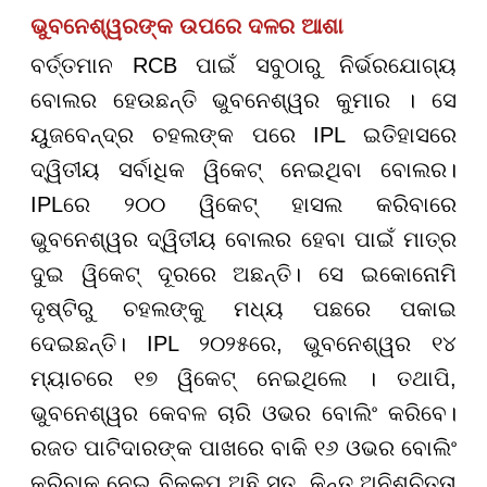
ଭୁବନେଶ୍ୱରଙ୍କ ଉପରେ ଦଳର ଆଶା
ବର୍ତ୍ତମାନ RCB ପାଇଁ ସବୁଠାରୁ ନିର୍ଭରଯୋଗ୍ୟ
ବୋଲର ହେଉଛନ୍ତି ଭୁବନେଶ୍ୱର କୁମାର । ସେ
ୟୁଜବେନ୍ଦ୍ର ଚହଲଙ୍କ ପରେ IPL ଇତିହାସରେ
ଦ୍ୱିତୀୟ ସର୍ବାଧିକ ୱିକେଟ୍ ନେଇଥିବା ବୋଲର।
IPLରେ ୨୦୦ ୱିକେଟ୍ ହାସଲ କରିବାରେ
ଭୁବନେଶ୍ୱର ଦ୍ୱିତୀୟ ବୋଲର ହେବା ପାଇଁ ମାତ୍ର
ଦୁଇ ୱିକେଟ୍ ଦୂରରେ ଅଛନ୍ତି। ସେ ଇକୋନୋମି
ଦୃଷ୍ଟିରୁ ଚହଲଙ୍କୁ ମଧ୍ୟ ପଛରେ ପକାଇ
ଦେଇଛନ୍ତି। IPL ୨୦୨୫ରେ, ଭୁବନେଶ୍ୱର ୧୪
ମ୍ୟାଚରେ ୧୭ ୱିକେଟ୍ ନେଇଥିଲେ । ତଥାପି,
ଭୁବନେଶ୍ୱର କେବଳ ଚାରି ଓଭର ବୋଲିଂ କରିବେ।
ରଜତ ପାଟିଦାରଙ୍କ ପାଖରେ ବାକି ୧୬ ଓଭର ବୋଲିଂ
କରିବାକୁ ନେଇ ବିକଳ୍ପ ଅଛି ସତ, କିନ୍ତୁ ଅନିଶ୍ଚିତତା