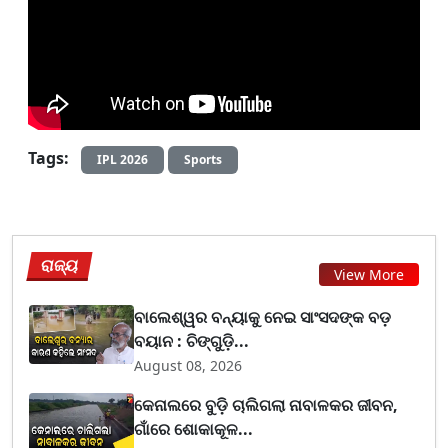
Tags:
IPL 2026
Sports
ରାଜ୍ୟ
View More
ବାଲେଶ୍ୱର ବନ୍ୟାକୁ ନେଇ ସାଂସଦଙ୍କ ବଡ଼
ବୟାନ : ଚିଙ୍ଗୁଡ଼ି...
August 08, 2026
କେନାଲରେ ବୁଡ଼ି ଚାଲିଗଲା ନାବାଳକର ଜୀବନ,
ଗାଁରେ ଶୋକାକୂଳ...