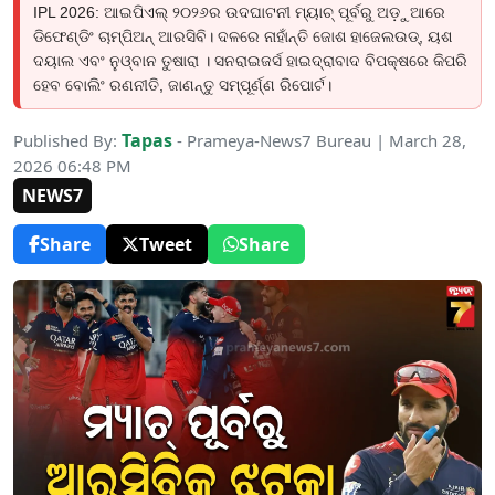
IPL 2026: ଆଇପିଏଲ୍ ୨୦୨୬ର ଉଦଘାଟନୀ ମ୍ୟାଚ୍ ପୂର୍ବରୁ ଅଡ଼ୁଆରେ
ଡିଫେଣ୍ଡିଂ ଚାମ୍ପିଅନ୍ ଆରସିବି। ଦଳରେ ନାହାଁନ୍ତି ଜୋଶ ହାଜେଲଉଡ୍, ୟଶ
ଦୟାଲ ଏବଂ ନୁଓ୍ବାନ ତୁଷାରା । ସନରାଇଜର୍ସ ହାଇଦ୍ରାବାଦ ବିପକ୍ଷରେ କିପରି
ହେବ ବୋଲିଂ ରଣନୀତି, ଜାଣନ୍ତୁ ସମ୍ପୂର୍ଣ୍ଣ ରିପୋର୍ଟ।
Tapas
Published By:
- Prameya-News7 Bureau | March 28,
2026 06:48 PM
NEWS7
Share
Tweet
Share