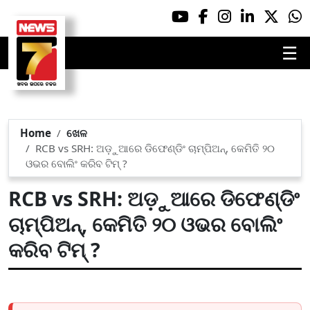
☰
Home
ଖେଳ
RCB vs SRH: ଅଡ଼ୁଆରେ ଡିଫେଣ୍ଡିଂ ଚାମ୍ପିଅନ୍, କେମିତି ୨୦
ଓଭର ବୋଲିଂ କରିବ ଟିମ୍ ?
RCB vs SRH: ଅଡ଼ୁଆରେ ଡିଫେଣ୍ଡିଂ
ଚାମ୍ପିଅନ୍, କେମିତି ୨୦ ଓଭର ବୋଲିଂ
କରିବ ଟିମ୍ ?