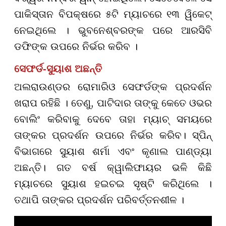
ପାକିସ୍ତାନ ବିପକ୍ଷରେ ୫ଟି ମ୍ୟାଚରେ ୧୩ ୱିକେଟ୍
ନେଇଥିଲେ । ଭୁବନେଶ୍ବରଙ୍କ ପରେ ଆରସିବି
ଡଫିଙ୍କ ଉପରେ ନିର୍ଭର କରିବ ।
ସେଫର୍ଡ-ସୁୟାଶ ଅଛନ୍ତି
ଅଲରାଉଣ୍ଡର ରୋମାରିଓ ସେଫର୍ଡଙ୍କ ପ୍ରଦର୍ଶନ
ଖରାପ ରହିଛି । ତେଣୁ, ପାଟିଦାର ତାଙ୍କୁ କେତେ ଓଭର
ବୋଲିଂ କରିବାକୁ ଦେବେ ତାହା ମ୍ୟାଚ୍ ସମୟରେ
ତାଙ୍କର ପ୍ରଦର୍ଶନ ଉପରେ ନିର୍ଭର କରିବ। ସ୍ପିନ୍
ବିଭାଗରେ ସୁୟାଶ ଶର୍ମା ଏବଂ କୃଣାଲ ପାଣ୍ଡ୍ୟା
ଅଛନ୍ତି। ଗତ ବର୍ଷ କ୍ୱାଲିଫାୟର ଭଳି କିଛି
ମ୍ୟାଚରେ ସୁୟାଶ ହଇଚଇ ସୃଷ୍ଟି କରିଥିଲେ ।
ତଥାପି ତାଙ୍କର ପ୍ରଦର୍ଶନ ପରିବର୍ତ୍ତନଶୀଳ ।