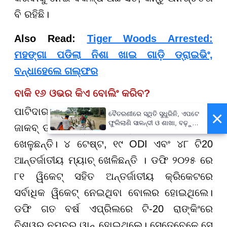
ବି ରହିଛି।
Also Read:
Tiger Woods Arrested:
ମହଙ୍ଗା ପଡିଲା ନିଶା ଖାଇ ଗାଡ଼ି ଡ୍ରାଇଭିଂ,
ବନ୍ଧାହେଲେ ଗଲ୍ଫର
ବାକି ୧୬ ଓଭର କିଏ ବୋଲିଂ କରିବ?
ପାଟିଦାରଙ୍କ ପାଖରେ ନ୍ୟୁଜିଲାଣ୍ଡର ୩୧ ବର୍ଷୀୟ
×
ବୈତରଣୀରେ ସ୍ଥିତି ସୁଧୁରିନି, ଏପଟେ
ଫୁଲିଲାଣି ସାଳନ୍ଦୀ ଓ ଶାଖା, ବଢ଼ୁଛି
ଜାକବ୍ ଡଫି ଅଛନ୍ତି । ଯିଏ ପ୍ରଥମ ଥର ପାଇଁ
IPL
ବନ୍ୟା ଭୟ
ଖେଳୁଛନ୍ତି। ୪ ଟେଷ୍ଟ, ୧୯ ODI ଏବଂ ୪୮ ଟି20
ଆନ୍ତର୍ଜାତୀୟ ମ୍ୟାଚ୍ ଖେଳିଛନ୍ତି । ଡଫି ୨୦୨୫ ରେ
୮୧ ୱିକେଟ୍ ସହିତ ଅନ୍ତର୍ଜାତୀୟ କ୍ରିକେଟରେ
ସର୍ବାଧିକ ୱିକେଟ୍ ନେଇଥିବା ବୋଲର ହୋଇଥିଲେ।
ଡଫି ଗତ ବର୍ଷ ଏପ୍ରିଲରେ ଟି-20 ରାଙ୍କିଂରେ
ବିଶ୍ୱର ନମ୍ବର ୱାନ୍ ହୋଇଥିଲେ। ସେତେବେଳେ ସେ