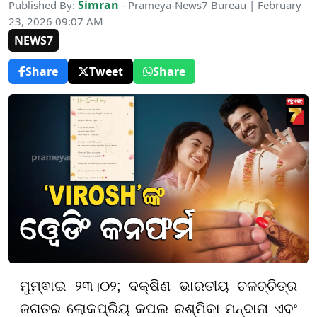
Simran
Published By:
- Prameya-News7 Bureau | February
23, 2026 09:07 AM
NEWS7
Share
Tweet
Share
ମୁମ୍ଵାଇ ୨୩।୦୨; ଦକ୍ଷିଣ ଭାରତୀୟ ଚଳଚ୍ଚିତ୍ର
ଜଗତର ଲୋକପ୍ରିୟ କପଲ ରଶ୍ମିକା ମନ୍ଦାନା ଏବଂ