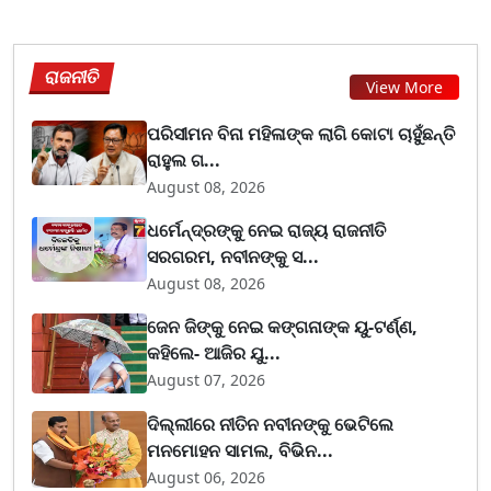
ରାଜନୀତି
View More
ପରିସୀମନ ବିନା ମହିଳାଙ୍କ ଲାଗି କୋଟା ଚାହୁଁଛନ୍ତି
ରାହୁଲ ଗ...
August 08, 2026
ଧର୍ମେନ୍ଦ୍ରଙ୍କୁ ନେଇ ରାଜ୍ୟ ରାଜନୀତି
ସରଗରମ, ନବୀନଙ୍କୁ ସ...
August 08, 2026
ଜେନ ଜିଙ୍କୁ ନେଇ କଙ୍ଗନାଙ୍କ ୟୁ-ଟର୍ଣ୍ଣ,
କହିଲେ- ଆଜିର ଯୁ...
August 07, 2026
ଦିଲ୍ଲୀରେ ନୀତିନ ନବୀନଙ୍କୁ ଭେଟିଲେ
ମନମୋହନ ସାମଲ, ବିଭିନ...
August 06, 2026