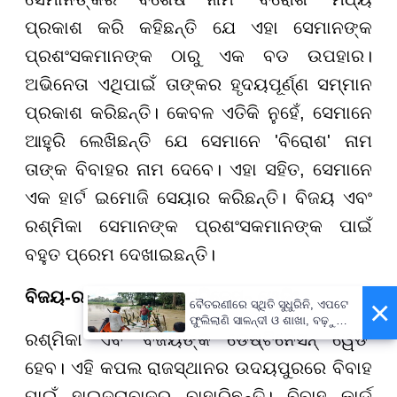
ପ୍ରକାଶ କରି କହିଛନ୍ତି ଯେ ଏହା ସେମାନଙ୍କ
ପ୍ରଶଂସକମାନଙ୍କ ଠାରୁ ଏକ ବଡ ଉପହାର।
ଅଭିନେତା ଏଥିପାଇଁ ତାଙ୍କର ହୃଦୟପୂର୍ଣ୍ଣ ସମ୍ମାନ
ପ୍ରକାଶ କରିଛନ୍ତି। କେବଳ ଏତିକି ନୁହେଁ, ସେମାନେ
ଆହୁରି ଲେଖିଛନ୍ତି ଯେ ସେମାନେ 'ବିରୋଶ' ନାମ
ତାଙ୍କ ବିବାହର ନାମ ଦେବେ। ଏହା ସହିତ, ସେମାନେ
ଏକ ହାର୍ଟ ଇମୋଜି ସେୟାର କରିଛନ୍ତି। ବିଜୟ ଏବଂ
ରଶ୍ମିକା ସେମାନଙ୍କ ପ୍ରଶଂସକମାନଙ୍କ ପାଇଁ
ବହୁତ ପ୍ରେମ ଦେଖାଇଛନ୍ତି।
ବିଜୟ-ରଶ୍ମିକାଙ୍କ ଡେଷ୍ଟିନେସନ୍ ୱେଡିଂ
×
ବୈତରଣୀରେ ସ୍ଥିତି ସୁଧୁରିନି, ଏପଟେ
ଫୁଲିଲାଣି ସାଳନ୍ଦୀ ଓ ଶାଖା, ବଢ଼ୁଛି
ବନ୍ୟା ଭୟ
ରଶ୍ମିକା ଏବଂ ବିଜୟଙ୍କ ଡେଷ୍ଟିନେସନ୍ ୱେଡିଂ
ହେବ। ଏହି କପଲ ରାଜସ୍ଥାନର ଉଦୟପୁରରେ ବିବାହ
ପାଇଁ ହାଇଦ୍ରାବାଦରୁ ବାହାରିଛନ୍ତି। ବିବାହ କାର୍ଡ