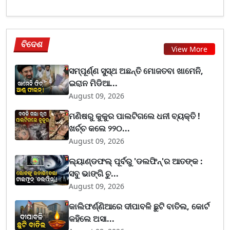
ବିଦେଶ
View More
ସମ୍ପୂର୍ଣ୍ଣ ସୁସ୍ଥ ଅଛନ୍ତି ମୋଜତବା ଖାମେନି,
ଇରାନ ମିଡିଆ...
August 09, 2026
ମଣିଷରୁ କୁକୁର ପାଲଟିଗଲେ ଧନୀ ବ୍ୟକ୍ତି !
ଖର୍ଚ୍ଚ କଲେ ୨୨୦...
August 09, 2026
ଲ୍ୟାଣ୍ଡଫଲ୍ ପୂର୍ବରୁ 'ଡଲଫିନ୍'ର ଆତଙ୍କ :
ସବୁ ଭାଙ୍ଗି ଚୁ...
August 09, 2026
କାଲିଫର୍ଣ୍ଣିଆରେ ଦୀପାବଳି ଛୁଟି ବାତିଲ, କୋର୍ଟ
କହିଲେ ଅସା...