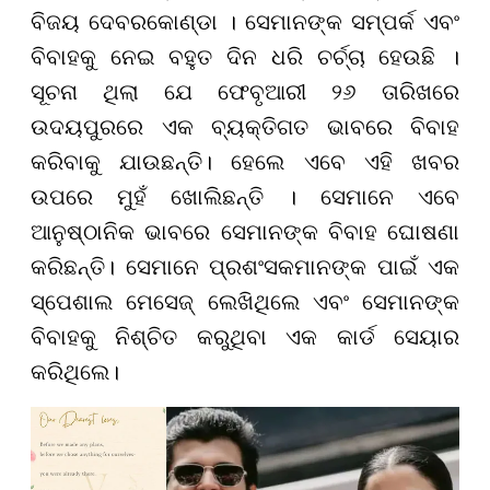
ବିଜୟ ଦେବରକୋଣ୍ଡା । ସେମାନଙ୍କ ସମ୍ପର୍କ ଏବଂ
ବିବାହକୁ ନେଇ ବହୁତ ଦିନ ଧରି ଚର୍ଚ୍ଚା ହେଉଛି ।
ସୂଚନା ଥିଲା ଯେ ଫେବୃଆରୀ ୨୬ ତାରିଖରେ
ଉଦୟପୁରରେ ଏକ ବ୍ୟକ୍ତିଗତ ଭାବରେ ବିବାହ
କରିବାକୁ ଯାଉଛନ୍ତି। ହେଲେ ଏବେ ଏହି ଖବର
ଉପରେ ମୁହଁ ଖୋଲିଛନ୍ତି । ସେମାନେ ଏବେ
ଆନୁଷ୍ଠାନିକ ଭାବରେ ସେମାନଙ୍କ ବିବାହ ଘୋଷଣା
କରିଛନ୍ତି। ସେମାନେ ପ୍ରଶଂସକମାନଙ୍କ ପାଇଁ ଏକ
ସ୍ପେଶାଲ ମେସେଜ୍ ଲେଖିଥିଲେ ଏବଂ ସେମାନଙ୍କ
ବିବାହକୁ ନିଶ୍ଚିତ କରୁଥିବା ଏକ କାର୍ଡ ସେୟାର
କରିଥିଲେ।