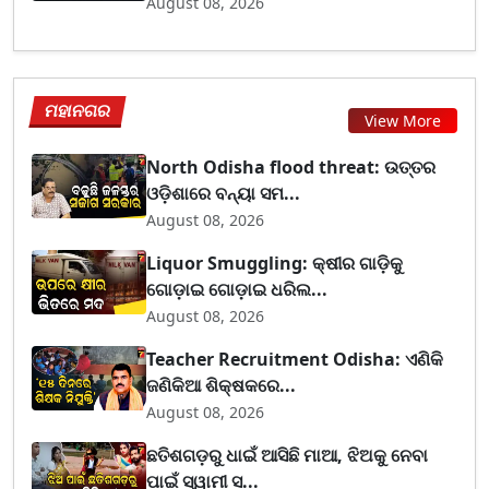
August 08, 2026
ମହାନଗର
View More
North Odisha flood threat: ଉତ୍ତର
ଓଡ଼ିଶାରେ ବନ୍ୟା ସମ...
August 08, 2026
Liquor Smuggling: କ୍ଷୀର ଗାଡ଼ିକୁ
ଗୋଡ଼ାଇ ଗୋଡ଼ାଇ ଧରିଲ...
August 08, 2026
Teacher Recruitment Odisha: ଏଣିକି
ଜଣିକିଆ ଶିକ୍ଷକରେ...
August 08, 2026
ଛତିଶଗଡ଼ରୁ ଧାଇଁ ଆସିଛି ମାଆ, ଝିଅକୁ ନେବା
ପାଇଁ ସ୍ୱାମୀ ସ...