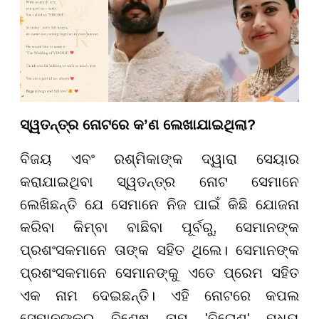
ସ୍ୱତନ୍ତ୍ର ନୋଟରେ କ’ଣ ଲେଖାଯାଇଥିଲା?
ବିଜୟ ଏବଂ ରଶ୍ମିକାଙ୍କ ଦ୍ୱାରା ସେୟାର
କରାଯାଇଥିବା ସ୍ୱତନ୍ତ୍ର ନୋଟ ସେମାନେ
ଲେଖିଛନ୍ତି ଯେ ସେମାନେ ନିଜ ପାଇଁ କିଛି ଯୋଜନା
କରିବା କିମ୍ବା ବାଛିବା ପୂର୍ବରୁ, ସେମାନଙ୍କ
ପ୍ରଶଂସକମାନେ ତାଙ୍କ ସହିତ ଥିଲେ। ସେମାନଙ୍କ
ପ୍ରଶଂସକମାନେ ସେମାନଙ୍କୁ ଏତେ ପ୍ରେମ ସହିତ
ଏକ ନାମ ଦେଇଛନ୍ତି। ଏହି ନୋଟରେ କପଲ
ସେମାନଙ୍କର ବିଶେଷ ନାମ 'ବିରୋଶ' ମଧ୍ୟ