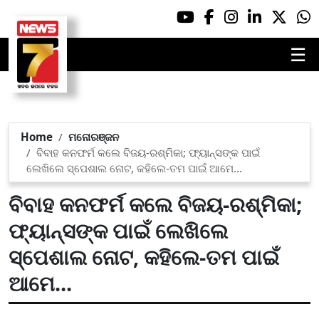
☰
Home
ମନୋରଞ୍ଜନ
ବିବାହ କନଫର୍ମ କଲେ ବିଜୟ-ରଶ୍ମିକା; ଫ୍ୟାନ୍ସଙ୍କ ପାଇଁ
ଲେଖିଲେ ସ୍ପେଶାଲ ନୋଟ, କହିଲେ-ତମ ପାଇଁ ଆମେ...
ବିବାହ କନଫର୍ମ କଲେ ବିଜୟ-ରଶ୍ମିକା;
ଫ୍ୟାନ୍ସଙ୍କ ପାଇଁ ଲେଖିଲେ
ସ୍ପେଶାଲ ନୋଟ, କହିଲେ-ତମ ପାଇଁ
ଆମେ...