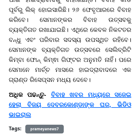
ପୂର୍ବରୁ ଲିକ୍ ହୋଇସାରିଛି। ୨୬ ଫେବୃଆରରେ ବିବାହ
କରିବେ। ସେମାନଙ୍କର ବିବାହ ଉତ୍ସବକୁ
ବ୍ୟକ୍ତିଗତ ରଖାଯାଇଛି। ଏଥିରେ କେବଳ ନିକଟତର
ବନ୍ଧୁ ଏବଂ ପରିବାର ସଦସ୍ୟ ଉପସ୍ଥିତ ରହିବେ।
ସେମାନଙ୍କ ବ୍ୟକ୍ତିଗତ ଉତ୍ସବରେ ସେଲିବ୍ରିଟି
କିମ୍ବା ଫୋନ୍ କିମ୍ଵା ଗିଫ୍ଟର ଅନୁମତି ନାହିଁ। ପରେ
ସେମାନେ ମାର୍ଚ୍ଚ ମାସରେ ହାଇଦ୍ରାବାଦରେ ଏକ
ଗ୍ରାଣ୍ଡ ରିସେପ୍ସନ ମଧ୍ୟ ଦେବେ।
ଅଧିକ ପଢନ୍ତୁ-
ବିବାହ ଖବର ମଧ୍ୟରେ ସଜେଇ
ହେଲା ବିଜୟ ଦେବରକୋଣ୍ଡାଙ୍କ ଘର, ଭିଡିଓ
ଭାଇରାଲ
Tags:
prameyanews7