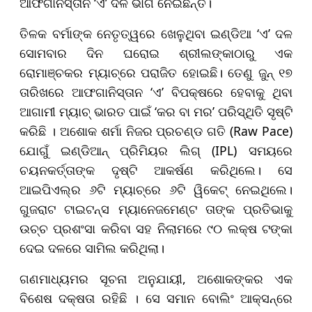
ଆଫଗାନିସ୍ତାନ ‘ଏ’ ଦଳ ଭାଗ ନେଇଛନ୍ତି।
ତିଳକ ବର୍ମାଙ୍କ ନେତୃତ୍ୱରେ ଖେଳୁଥିବା ଇଣ୍ଡିଆ ‘ଏ’ ଦଳ
ସୋମବାର ଦିନ ଘରୋଇ ଶ୍ରୀଲଙ୍କାଠାରୁ ଏକ
ରୋମାଞ୍ଚକର ମ୍ୟାଚ୍‌ରେ ପରାଜିତ ହୋଇଛି। ତେଣୁ ଜୁନ୍ ୧୭
ତାରିଖରେ ଆଫଗାନିସ୍ତାନ ‘ଏ’ ବିପକ୍ଷରେ ହେବାକୁ ଥିବା
ଆଗାମୀ ମ୍ୟାଚ୍ ଭାରତ ପାଇଁ ‘କର ବା ମର’ ପରିସ୍ଥିତି ସୃଷ୍ଟି
କରିଛି । ଅଶୋକ ଶର୍ମା ନିଜର ପ୍ରଚଣ୍ଡ ଗତି (Raw Pace)
ଯୋଗୁଁ ଇଣ୍ଡିଆନ୍ ପ୍ରିମିୟର ଲିଗ୍ (IPL) ସମୟରେ
ଚୟନକର୍ତ୍ତାଙ୍କ ଦୃଷ୍ଟି ଆକର୍ଷଣ କରିଥିଲେ। ସେ
ଆଇପିଏଲ୍‌ର ୬ଟି ମ୍ୟାଚ୍‌ରେ ୬ଟି ୱିକେଟ୍ ନେଇଥିଲେ।
ଗୁଜରାଟ ଟାଇଟନ୍ସ ମ୍ୟାନେଜମେଣ୍ଟ ତାଙ୍କ ପ୍ରତିଭାକୁ
ଉଚ୍ଚ ପ୍ରଶଂସା କରିବା ସହ ନିଲାମରେ ୯୦ ଲକ୍ଷ ଟଙ୍କା
ଦେଇ ଦଳରେ ସାମିଲ କରିଥିଲା।
ଗଣମାଧ୍ୟମର ସୂଚନା ଅନୁଯାୟୀ, ଅଶୋକଙ୍କର ଏକ
ବିଶେଷ ଦକ୍ଷତା ରହିଛି । ସେ ସମାନ ବୋଲିଂ ଆକ୍ସନ୍‌ରେ