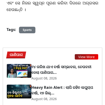
ଏବଂ ସେ ନିଜର ସ୍ୱପ୍ନ ପୂରଣ କରିବା ଦିଗରେ ଅଗ୍ରସର
ହେଉଛନ୍ତି ।
Tags:
Sports
ପାଣିପାଗ
View More
୧୪ ତାରିଖ ଯାଏ ବର୍ଷା ସମ୍ଭାବନା, ଚେତାବନୀ
ଦେଲା ପାଣିପାଗ...
August 08, 2026
Heavy Rain Alert : ଲାଗି ରହିବ ଲଘୁଚାପ
ବର୍ଷା, ୧୭ ଜିଲ୍...
August 08, 2026