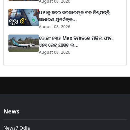
August 08, 2026
UPIକୁ ନେଇ ସରକାରଙ୍କ ବଡ଼ ନିଷ୍ପତ୍ତି,
ସାଧାରଣ ୟୁଜର୍ସଙ୍କ...
August 08, 2026
ବୋଇଂ ୭୩୭ Max ବିମାନରେ ମିଳିଲା ଫାଟ,
୪୭୧ ଜେଟ୍ ଯାଞ୍ଚ ଲା...
August 08, 2026
News
News7 Odia