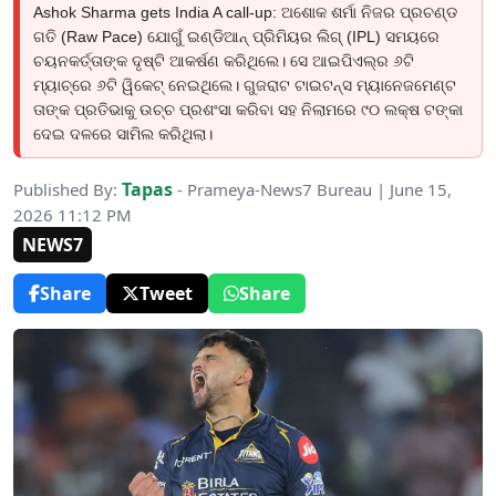
Ashok Sharma gets India A call-up: ଅଶୋକ ଶର୍ମା ନିଜର ପ୍ରଚଣ୍ଡ
ଗତି (Raw Pace) ଯୋଗୁଁ ଇଣ୍ଡିଆନ୍ ପ୍ରିମିୟର ଲିଗ୍ (IPL) ସମୟରେ
ଚୟନକର୍ତ୍ତାଙ୍କ ଦୃଷ୍ଟି ଆକର୍ଷଣ କରିଥିଲେ। ସେ ଆଇପିଏଲ୍‌ର ୬ଟି
ମ୍ୟାଚ୍‌ରେ ୬ଟି ୱିକେଟ୍ ନେଇଥିଲେ। ଗୁଜରାଟ ଟାଇଟନ୍ସ ମ୍ୟାନେଜମେଣ୍ଟ
ତାଙ୍କ ପ୍ରତିଭାକୁ ଉଚ୍ଚ ପ୍ରଶଂସା କରିବା ସହ ନିଲାମରେ ୯୦ ଲକ୍ଷ ଟଙ୍କା
ଦେଇ ଦଳରେ ସାମିଲ କରିଥିଲା।
Tapas
Published By:
- Prameya-News7 Bureau | June 15,
2026 11:12 PM
NEWS7
Share
Tweet
Share