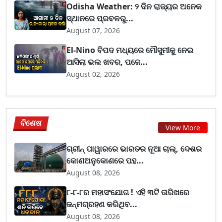
Odisha Weather: ୨ ଦିନ ରାଜ୍ୟର ଅନେକ
ସ୍ଥାନରେ ପ୍ରବଳରୁ...
August 07, 2026
El-Nino ବିପଦ ମଧ୍ୟରେ ମୌସୁମୀକୁ ନେଇ
ଆସିଲା ଭଲ ଖବର, ପଜେ...
August 02, 2026
ବିଶେଷ
View More
ଗ୍ରୀନ୍ ପାୱାରରେ ଭାରତର ନୂଆ ଚାଲ୍, ଦେଶର
କୋଣଅନୁକୋଣରେ ପହ...
August 08, 2026
୮-୮-୮ର ମହାସଂଯୋଗ ! ଏହି ୩ଟି ତାରିଖରେ
ଜନ୍ମଗ୍ରହଣ କରିଥିବ...
August 08, 2026