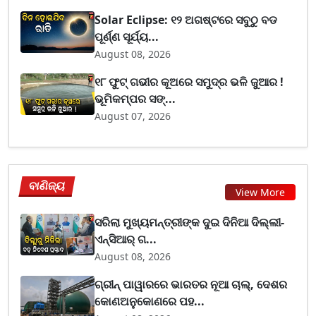
Solar Eclipse: ୧୨ ଅଗଷ୍ଟରେ ସବୁଠୁ ବଡ
ପୂର୍ଣ୍ଣ ସୂର୍ଯ୍ୟ...
August 08, 2026
୧୮ ଫୁଟ୍ ଗଭୀର କୂଅରେ ସମୁଦ୍ର ଭଳି ଜୁଆର !
ଭୂମିକମ୍ପର ସଙ୍...
August 07, 2026
ବାଣିଜ୍ୟ
View More
ସରିଲା ମୁଖ୍ୟମନ୍ତ୍ରୀଙ୍କ ଦୁଇ ଦିନିଆ ଦିଲ୍ଲୀ-
ଏନ୍‌ସିଆର୍ ଗ...
August 08, 2026
ଗ୍ରୀନ୍ ପାୱାରରେ ଭାରତର ନୂଆ ଚାଲ୍, ଦେଶର
କୋଣଅନୁକୋଣରେ ପହ...