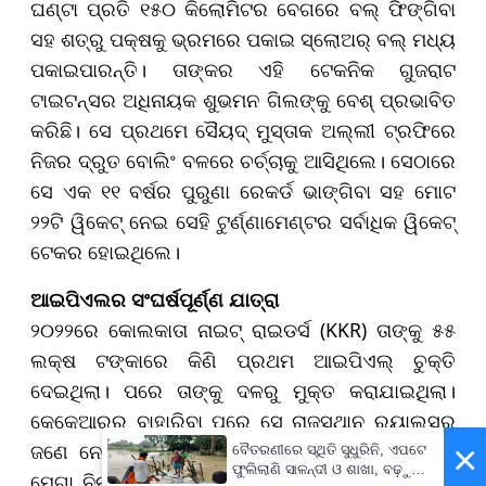
ଘଣ୍ଟା ପ୍ରତି ୧୫୦ କିଲୋମିଟର ବେଗରେ ବଲ୍ ଫିଙ୍ଗିବା
ସହ ଶତ୍ରୁ ପକ୍ଷକୁ ଭ୍ରମରେ ପକାଇ ସ୍ଲୋଅର୍ ବଲ୍ ମଧ୍ୟ
ପକାଇପାରନ୍ତି। ତାଙ୍କର ଏହି ଟେକନିକ ଗୁଜରାଟ
ଟାଇଟନ୍ସର ଅଧିନାୟକ ଶୁଭମନ ଗିଲଙ୍କୁ ବେଶ୍ ପ୍ରଭାବିତ
କରିଛି। ସେ ପ୍ରଥମେ ସୈୟଦ୍ ମୁସ୍ତାକ ଅଲ୍ଲୀ ଟ୍ରଫିରେ
ନିଜର ଦ୍ରୁତ ବୋଲିଂ ବଳରେ ଚର୍ଚ୍ଚାକୁ ଆସିଥିଲେ। ସେଠାରେ
ସେ ଏକ ୧୧ ବର୍ଷର ପୁରୁଣା ରେକର୍ଡ ଭାଙ୍ଗିବା ସହ ମୋଟ
୨୨ଟି ୱିକେଟ୍ ନେଇ ସେହି ଟୁର୍ଣ୍ଣାମେଣ୍ଟର ସର୍ବାଧିକ ୱିକେଟ୍
ଟେକର ହୋଇଥିଲେ।
ଆଇପିଏଲର ସଂଘର୍ଷପୂର୍ଣ୍ଣ ଯାତ୍ରା
୨୦୨୨ରେ କୋଲକାତା ନାଇଟ୍ ରାଇଡର୍ସ (KKR) ତାଙ୍କୁ ୫୫
ଲକ୍ଷ ଟଙ୍କାରେ କିଣି ପ୍ରଥମ ଆଇପିଏଲ୍ ଚୁକ୍ତି
ଦେଇଥିଲା। ପରେ ତାଙ୍କୁ ଦଳରୁ ମୁକ୍ତ କରାଯାଇଥିଲା।
କେକେଆରରୁ ବାହାରିବା ପରେ ସେ ରାଜସ୍ଥାନ ରୟାଲ୍ସର
×
ଜଣେ ନେଟ୍ ବୋଲର ଭାବେ ସମୟ ବିତାଇଥିଲେ। ୨୦୨୫
ବୈତରଣୀରେ ସ୍ଥିତି ସୁଧୁରିନି, ଏପଟେ
ଫୁଲିଲାଣି ସାଳନ୍ଦୀ ଓ ଶାଖା, ବଢ଼ୁଛି
ମେଗା ନିଲାମରେ ରାଜସ୍ଥାନ ରୟାଲ୍ସ ତାଙ୍କୁ ୩୦ ଲକ୍ଷ