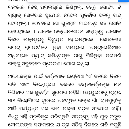
ବନ୍ୟା ଭୟ
ଟଙ୍କାର ବେସ୍ ପ୍ରାଇସ୍‌ରେ କିଣିଥିଲା, କିନ୍ତୁ ଗୋଟିଏ ବି
ମ୍ୟାଚ୍ ଖେଳିବାର ସୁଯୋଗ ନଦେଇ ପୁନର୍ବାର ଦଳରୁ ବାଦ୍
ଦେଇଥିଲା। ୨୦୨୬ରେ ସେ ଗୁଜରାଟ ଟାଇଟନ୍ସ ସହ ଯୋଡ଼ି
ହୋଇଥିଲେ । ଅନେକ ଉତ୍ଥାନ-ପତନ ସତ୍ତ୍ୱେ ଅଶୋକ
ନିଜର ଲକ୍ଷ୍ୟରୁ ବିଚ୍ୟୁତ ହୋଇନଥିଲେ। କୋଲକାତା
ନାଇଟ୍ ରାଇଡର୍ସରେ ଥିବା ସମୟରେ ଅଷ୍ଟ୍ରେଲିଆର
ଅଧିନାୟକ ପ୍ୟାଟ୍ କମିନ୍ସଙ୍କ ଠାରୁ ମିଳିଥିବା ପରାମର୍ଶ
ତାଙ୍କୁ ସବୁବେଳେ ପ୍ରେରଣା ଯୋଗାଇଥିଲା।
ଅଶୋକଙ୍କ ପାଇଁ ବର୍ତ୍ତମାନ ଇଣ୍ଡିଆ ‘ଏ’ ଦଳରେ ନିଜର
ଗତି ଏବଂ ନିୟନ୍ତ୍ରଣ ବଳରେ ଚୟନକର୍ତ୍ତାଙ୍କ ମନ
ଜିଣିବାର ଏକ ସୁବର୍ଣ୍ଣ ସୁଯୋଗ ରହିଛି। ଜୟପୁରଠାରୁ ପ୍ରାୟ
୩୫ କିଲୋମିଟର ଦୂରରେ ଅବସ୍ଥିତ ତାଙ୍କ ଗାଁ 'ରାମପୁରା'କୁ
ଆଜି ପର୍ଯ୍ୟନ୍ତ ଏକ ଭଲ ପକ୍କା ସଡ଼କ ସଂଯୋଗ ନାହିଁ।
କିନ୍ତୁ ଏହି ପ୍ରତିକୂଳ ପରିସ୍ଥିତି ସତ୍ତ୍ୱେ ଏହି ଯୁବ ଦ୍ରୁତ
ବୋଲରଙ୍କ ସଫଳତାର ଯାତ୍ରା ସଠିକ୍ ଦିଗରେ ଗତି କରୁଛି