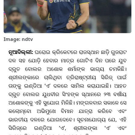
Image: ndtv
ନୂଆଦିଲ୍ଲୀ:
ଘରୋଇ କ୍ରିକେଟରେ ରାଜସ୍ଥାନ ଛାଡ଼ି ଗୁଜରାଟ
ଦଳ ସହ ଯୋଡ଼ି ହେବାର ମାତ୍ର ଗୋଟିଏ ଦିନ ପରେ ଯୁବ
ଦ୍ରୁତ ବୋଲର ଅଶୋକ ଶର୍ମାଙ୍କ ଭାଗ୍ୟ ଚମକିଛି।
ଶ୍ରୀଲଙ୍କାରେ ଚାଲିଥିବା ତ୍ରିରାଷ୍ଟ୍ରୀୟ ସିରିଜ୍ ପାଇଁ
ତାଙ୍କୁ ଇଣ୍ଡିଆ ‘ଏ’ ଦଳରେ ସାମିଲ କରାଯାଇଛି। ଆହତ
ଦ୍ରୁତ ବୋଲର ଯୁଧବୀର ସିଂହଙ୍କ ସ୍ଥାନରେ ୨୩ ବର୍ଷୀୟ
ଅଶୋକଙ୍କୁ ଏହି ସୁଯୋଗ ମିଳିଛି। ମଙ୍ଗଳବାର ସକାଳେ ସେ
କଲୋମ୍ବୋ ଅଭିମୁଖେ ବିମାନ ଯାତ୍ରା କରିବେ ଏବଂ
ଭାରତୀୟ ଦଳରେ ଯୋଗଦେବେ। ସୂଚନାଯୋଗ୍ୟ ଯେ, ଏହି
ସିରିଜ୍‌ରେ ଇଣ୍ଡିଆ ‘ଏ’, ଶ୍ରୀଲଙ୍କା ‘ଏ’ ଏବଂ