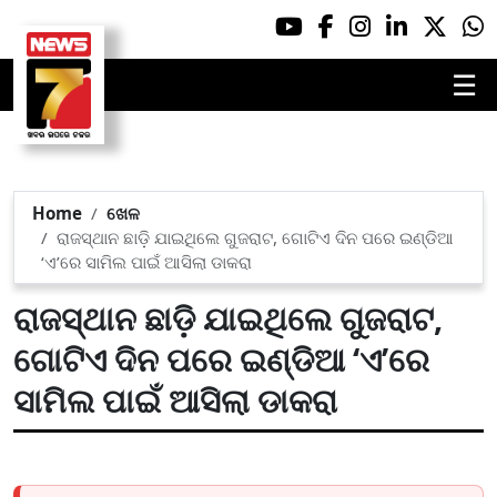
☰
Home
ଖେଳ
ରାଜସ୍ଥାନ ଛାଡ଼ି ଯାଇଥିଲେ ଗୁଜରାଟ, ଗୋଟିଏ ଦିନ ପରେ ଇଣ୍ଡିଆ
‘ଏ’ରେ ସାମିଲ ପାଇଁ ଆସିଲା ଡାକରା
ରାଜସ୍ଥାନ ଛାଡ଼ି ଯାଇଥିଲେ ଗୁଜରାଟ,
ଗୋଟିଏ ଦିନ ପରେ ଇଣ୍ଡିଆ ‘ଏ’ରେ
ସାମିଲ ପାଇଁ ଆସିଲା ଡାକରା