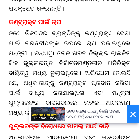
ପଦକ୍ଷେପ ନେଉଛନ୍ତି।
କଣ୍ଟ୍ରାକ୍ଟ ପାଇଁ ଚାପ
ଜଣେ ନିକଟତର ବ୍ୟକ୍ତିଙ୍କୁ କଣ୍ଟ୍ରାକ୍ଟ ଦେବା
ପାଇଁ ଗଗନଦୀପଙ୍କ ଉପରେ ଚାପ ପକାଇଥିଲେ
ମନ୍ତ୍ରୀ । ରନ୍ଧାୱା ତରନ ତାରନ ଜିଲ୍ଲାର ଲାଲଜିତ
ସିଂହ ଭୁଲ୍ଲରଙ୍କ ନିର୍ବାଚନମଣ୍ଡଳୀର ଅତିରିକ୍ତ
ଦାୟିତ୍ୱ ମଧ୍ୟ ତୁଲାଇଥିଲେ। ଅଭିଯୋଗ ହୋଇଛି
ଯେ, ଅଧିକାରୀଙ୍କୁ କଣ୍ଟ୍ରାକ୍ଟ ପ୍ରଦାନ କରିବା
ପାଇଁ ବାଧ୍ୟ କରାଯାଇଥିଲା ଏବଂ ମନ୍ତ୍ରୀ
ଭୁଲ୍ଲରଙ୍କ ବାସଭବନରେ ତାଙ୍କୁ ଆକ୍ରମଣ
×
ଜବତ ବାଇକ ଥାନାରୁ ବିକ୍ରି ଘଟଣା,
ମଧ୍ୟ କରାଯାଇଥିଲା।
ତଦନ୍ତ ନିର୍ଦ୍ଦେଶ ଦେଲେ ଏସପି
ଭୁଲ୍ଲରଙ୍କ ବିରୋଧରେ ମାମଲା ପାଇଁ ଦାବି
ଅଧିକାରୀଙ୍କ ଆତ୍ମହତ୍ୟା ଏବଂ ମନ୍ତ୍ରୀଙ୍କ