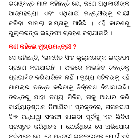
ଭଗଓ୍ବନ୍ତ ମାନ କହିଛନ୍ତି ଯେ, ଜଣେ ଅଧିକାରୀଙ୍କ
ଆତ୍ମହତ୍ୟା ଏବଂ ଏଥିପାଇଁ ମନ୍ତ୍ରୀଙ୍କୁ ଦାୟୀ
କରିବା ମାମଲା ସାମ୍ନାକୁ ଆସିଛି । ଏହି କାରଣରୁ
ଭୁଲ୍ଲରଙ୍କ ଇସ୍ତଫା ଗ୍ରହଣ କରାଯାଇଛି ।
କଣ କହିଲେ ମୁଖ୍ୟମନ୍ତ୍ରୀ ?
ସେ କହିଛନ୍ତି, ‘ଲାଲଜିତ ସିଂହ ଭୁଲ୍ଲରଙ୍କ ଇସ୍ତଫା
ଗ୍ରହଣ କରାଯାଇଛି । ଫଳରେ ଲାଲଜିତ ତଦନ୍ତକୁ
ପ୍ରଭାବିତ କରିପାରିବେ ନାହିଁ । ମୁଖ୍ୟ ସଚିବଙ୍କୁ ଏହି
ମାମଲାର ତଦନ୍ତ କରିବାକୁ ନିର୍ଦ୍ଦେଶ ଦିଆଯାଇଛି।
ତଦନ୍ତରୁ ଯାହା ତଥ୍ୟ ମିଳିବ, ତାକୁ ଆଧାର କରି
କାର୍ଯ୍ୟାନୁଷ୍ଠାନ ନିଆଯିବ।’ ପ୍ରକୃତରେ, ଗଗନଦୀପ
ସିଂହ ରନ୍ଧାୱା ସଲଫା ଖାଇବା ପୂର୍ବରୁ ଏକ ଭିଡିଓ
ପ୍ରସ୍ତୁତ କରିଥିଲେ । ଯେଉଁଥିରେ ସେ ଅଭିଯୋଗ
କରିଥିଲେ ଯେ, ସେ ମନ୍ତ୍ରୀ ଭୁଲ୍ଲରଙ୍କ ଯୋଗୁଁ ଏହି