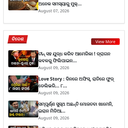
ଅନେକ ସମସ୍ୟାରୁ ମୁକ୍...
August 07, 2026
ବିଦେଶ
View More
ଚୀନ୍ ସହ ଯୁଦ୍ଧ କରିବ ଆମେରିକା ! ଡ୍ରାଗନ
କବଳରୁ ଫିଲିପାଇନ...
August 09, 2026
Love Story : ଦିନରେ ଅଫିସ୍, ରାତିରେ ଫୁଡ୍
ଡେଲିଭରି... ୮...
August 09, 2026
ସମ୍ପୂର୍ଣ୍ଣ ସୁସ୍ଥ ଅଛନ୍ତି ମୋଜତବା ଖାମେନି,
ଇରାନ ମିଡିଆ...
August 09, 2026