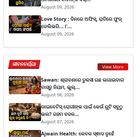
August 09, 2026
Love Story : ଦିନରେ ଅଫିସ୍, ରାତିରେ ଫୁଡ୍
ଡେଲିଭରି... ୮...
August 09, 2026
ଜୀବନଚର୍ଯ୍ୟା
View More
Sawan: ଶ୍ରାବଣରେ ତୁଳସୀ ଗଛ ଲଗାଇବାର
ବାସ୍ତୁ ନିୟମ, ଭୁଲ୍...
August 08, 2026
ଡାଇବେଟିସ୍ ରୋଗୀଙ୍କ ପାଇଁ କେଉଁ ରୁଟି ସବୁଠୁ
ଭଲ? ଗହମ ବଦଳ...
August 07, 2026
Ajwain Health: କେବଳ ସ୍ଵାଦ ନୁହେଁ