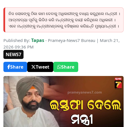
ନିଜ ଲୋକଙ୍କୁ ଠିକା କାମ ଦେବାକୁ ଅଧିକାରୀଙ୍କୁ ବାଧ୍ୟ କରୁଥିଲେ ମନ୍ତ୍ରୀ ।
ଆତ୍ମହତ୍ୟା ପୂର୍ବରୁ ଭିଡିଓ କରି ମନ୍ତ୍ରୀଙ୍କୁ ଦାୟୀ କରିଥିଲେ ଅଧିକାରୀ ।
ଏବେ ମନ୍ତ୍ରୀଙ୍କୁ ମନ୍ତ୍ରୀମଣ୍ଡଳରୁ ବହିଷ୍କାର କରିଛନ୍ତି ମୁଖ୍ୟମନ୍ତ୍ରୀ ।
Tapas
Published By:
- Prameya-News7 Bureau | March 21,
2026 09:36 PM
NEWS7
Share
Tweet
Share