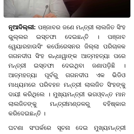
ନୂଆଦିଲ୍ଲୀ:
ପଞ୍ଜାବର ଜଣେ ମନ୍ତ୍ରୀ ଲାଲଜିତ ସିଂହ
ଭୁଲ୍ଲର ଇସ୍ତଫା ଦେଇଛନ୍ତି । ପଞ୍ଜାବ
ୱେୟାରହାଉସିଂ କର୍ପୋରେସନର ଜିଲ୍ଲା ପରିଚାଳକ
ଗଗନଦୀପ ସିଂହ ରନ୍ଧାୱାଙ୍କ ଆତ୍ମହତ୍ୟା ପରେ
ମନ୍ତ୍ରୀ ଇସ୍ତଫା ଦେଇଥିବା ଜଣାପଡ଼ିଛି ।
ଆତ୍ମହତ୍ୟା ପୂର୍ବରୁ ଗଗନଦୀପ ଏକ ଭିଡିଓ
ମାଧ୍ୟମରେ ପରିବହନ ମନ୍ତ୍ରୀ ଲାଲଜିତ ସିଂହଙ୍କୁ
ଦାୟୀ କରିଥିଲେ । ମୁଖ୍ୟମନ୍ତ୍ରୀ ଭଗଓ୍ବନ୍ତ ମାନ
ଲାଲଜିତଙ୍କୁ ମନ୍ତ୍ରୀମଣ୍ଡଳରୁ ବହିଷ୍କାର
କରିଦେଇଛନ୍ତି ।
ଘଟଣା ସଂପର୍କରେ ସୂଚନା ଦେଇ ମୁଖ୍ୟମନ୍ତ୍ରୀ