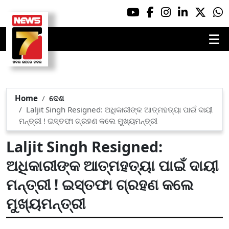
☰
Home
ଦେଶ
Laljit Singh Resigned: ଅଧିକାରୀଙ୍କ ଆତ୍ମହତ୍ୟା ପାଇଁ ଦାୟୀ
ମନ୍ତ୍ରୀ ! ଇସ୍ତଫା ଗ୍ରହଣ କଲେ ମୁଖ୍ୟମନ୍ତ୍ରୀ
Laljit Singh Resigned:
ଅଧିକାରୀଙ୍କ ଆତ୍ମହତ୍ୟା ପାଇଁ ଦାୟୀ
ମନ୍ତ୍ରୀ ! ଇସ୍ତଫା ଗ୍ରହଣ କଲେ
ମୁଖ୍ୟମନ୍ତ୍ରୀ