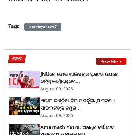
Tags:
prameyanews7
ଦେଶ
View More
JNUରେ ଉମର ଖାଲିଦଙ୍କ ପୁସ୍ତକ ଉପରେ
ଚର୍ଚ୍ଚା କାର୍ଯ୍ୟକ୍ରମ...
August 09, 2026
ଏୟାର ଇଣ୍ଡିଆ ବିମାନ ଟର୍ବୁଲାନ୍ସ ଘଟଣା :
ପାଇଲଟଙ୍କ ନମୁନା...
August 09, 2026
Amarnath Yatra: ଆସନ୍ତା ବର୍ଷ ହେବ
ଅମରନାଥ ବାବାଙ୍କ ଦର୍...