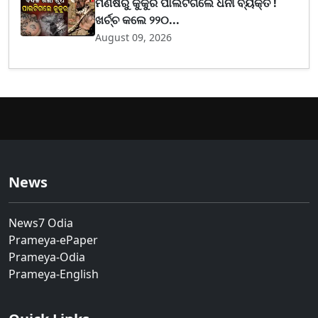
ମଣିଷରୁ କୁକୁର ପାଲଟିଗଲେ ଧନୀ ବ୍ୟକ୍ତି !
ଖର୍ଚ୍ଚ କଲେ ୨୨୦...
August 09, 2026
News
News7 Odia
Prameya-ePaper
Prameya-Odia
Prameya-English