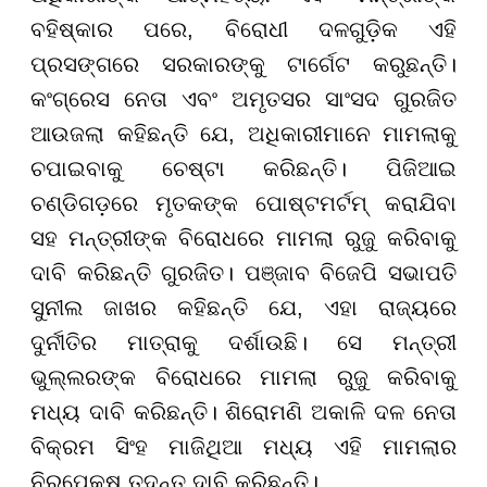
ବହିଷ୍କାର ପରେ, ବିରୋଧୀ ଦଳଗୁଡ଼ିକ ଏହି
ପ୍ରସଙ୍ଗରେ ସରକାରଙ୍କୁ ଟାର୍ଗେଟ କରୁଛନ୍ତି।
କଂଗ୍ରେସ ନେତା ଏବଂ ଅମୃତସର ସାଂସଦ ଗୁରଜିତ
ଆଉଜଲା କହିଛନ୍ତି ଯେ, ଅଧିକାରୀମାନେ ମାମଲାକୁ
ଚପାଇବାକୁ ଚେଷ୍ଟା କରିଛନ୍ତି। ପିଜିଆଇ
ଚଣ୍ଡିଗଡ଼ରେ ମୃତକଙ୍କ ପୋଷ୍ଟମର୍ଟମ୍ କରାଯିବା
ସହ ମନ୍ତ୍ରୀଙ୍କ ବିରୋଧରେ ମାମଲା ରୁଜୁ କରିବାକୁ
ଦାବି କରିଛନ୍ତି ଗୁରଜିତ। ପଞ୍ଜାବ ବିଜେପି ସଭାପତି
ସୁନୀଲ ଜାଖର କହିଛନ୍ତି ଯେ, ଏହା ରାଜ୍ୟରେ
ଦୁର୍ନୀତିର ମାତ୍ରାକୁ ଦର୍ଶାଉଛି। ସେ ମନ୍ତ୍ରୀ
ଭୁଲ୍ଲରଙ୍କ ବିରୋଧରେ ମାମଲା ରୁଜୁ କରିବାକୁ
ମଧ୍ୟ ଦାବି କରିଛନ୍ତି। ଶିରୋମଣି ଅକାଳି ଦଳ ନେତା
ବିକ୍ରମ ସିଂହ ମାଜିଥିଆ ମଧ୍ୟ ଏହି ମାମଲାର
ନିରପେକ୍ଷ ତଦନ୍ତ ଦାବି କରିଛନ୍ତି।