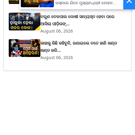
×
ଗସ୍ତରେ ଯିବେ ମୁଖ୍ୟମନ୍ତ୍ରୀ ମୋହନ
August 06, 2026
ମାଝୀ
ତରୁଣ ତେଜପାଲ ଦୋଷୀ ସାବ୍ୟସ୍ତ ହେବା ପରେ
ଆସିଲା ପୀଡ଼ିତାଙ୍...
August 06, 2026
କାହାକୁ କିଛି କହିବୁନି, ଜଣାଇଲେ ତତେ ହାଣି ଖଣ୍ଡ
ଖଣ୍ଡ କରି...
August 06, 2026