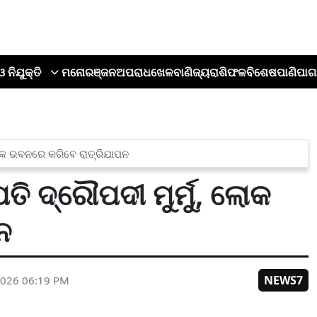
ଓ ନିଯୁକ୍ତି
ମନୋରଞ୍ଜନ
ଅପରାଧ
ଖେଳ
ବାଣିଜ୍ୟ
ରାଶିଫଳ
ବିଶେଷ
ପାଣିପାଗ
 ଲୋକ ଭବନରେ କରିବେ ରାତ୍ରିଯାପନ
ତି ଦ୍ରୌପଦୀ ମୁର୍ମୁ, ଲୋକ
ନ
NEWS7
2026 06:19 PM