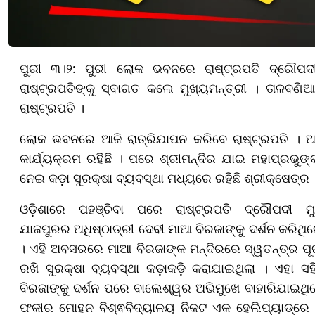
ପୁରୀ ୩।୨: ପୁରୀ ଲୋକ ଭବନରେ ରାଷ୍ଟ୍ରପତି ଦ୍ରୌପଦୀ 
ରାଷ୍ଟ୍ରପତିଙ୍କୁ ସ୍ବାଗତ କଲେ ମୁଖ୍ୟମନ୍ତ୍ରୀ । ତାଳବ
ରାଷ୍ଟ୍ରପତି ।
ଲୋକ ଭବନରେ ଆଜି ରାତ୍ରିଯାପନ କରିବେ ରାଷ୍ଟ୍ରପତି । ଆସ
କାର୍ଯ୍ୟକ୍ରମ ରହିଛି ।‌ ପରେ ଶ୍ରୀମନ୍ଦିର ଯାଇ ମହାପ୍ରଭୁଙ୍କ
ନେଇ କଡ଼ା ସୁରକ୍ଷା ବ୍ୟବସ୍ଥା ମଧ୍ୟରେ ରହିଛି ଶ୍ରୀକ୍ଷେତ୍ର 
ଓଡ଼ିଶାରେ ପହଞ୍ଚିବା ପରେ ରାଷ୍ଟ୍ରପତି ଦ୍ରୌପଦୀ ମୁର
ଯାଜପୁରର ଅଧିଷ୍ଠାତ୍ରୀ ଦେବୀ ମାଆ ବିରଜାଙ୍କୁ ଦର୍ଶନ କରିଥି
। ଏହି ଅବସରରେ ମାଆ ବିରଜାଙ୍କ ମନ୍ଦିରରେ ସ୍ୱତନ୍ତ୍ର ପୂଜାର
ରଖି ସୁରକ୍ଷା ବ୍ୟବସ୍ଥା କଡ଼ାକଡ଼ି କରାଯାଇଥିଲା । ଏହା 
ବିରଜାଙ୍କୁ ଦର୍ଶନ ପରେ ବାଲେଶ୍ୱର ଅଭିମୁଖେ ବାହାରିଯାଇଥିଲେ
ଫକୀର ମୋହନ ବିଶ୍ଵବିଦ୍ୟାଳୟ ନିକଟ ଏକ ହେଲିପ୍ୟାଡ୍‌ରେ ଓହ