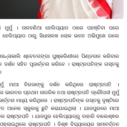
ମୁର୍ମୁ । ତାଳବଣିଆ ହେଲିପ୍ୟାଡ ଠାରେ ପହଞ୍ଚିବା ପରେ
ଣିଆ ହେଲିପ୍ୟାଡ ଠାରୁ ସିଧାସଳଖ ଲୋକ ଭବନ ଅଭିମୁଖେ ଗଲେ
ନ୍ତାକାଲି ଶ୍ବେତଗଙ୍ଗା ପୁଷ୍କରିଣୀରେ ପିଣ୍ଡଦାନ କରିବାର
 ଦର୍ଶନ ସହିତ ପୂଜାର୍ଚ୍ଚନା କରିବେ । ରାଷ୍ଟ୍ରପତିଙ୍କ ଗସ୍ତକୁ
।
୍ମୁ ମାଆ ବିରଜାଙ୍କୁ ଦର୍ଶନ କରିଥିଲେ ରାଷ୍ଟ୍ରପତି ।
ଲେ ଭାରତର ପ୍ରଥମ ନାଗରିକ ତଥା ରାଷ୍ଟ୍ରପତି ଦ୍ରୌପଦୀ ମୁର୍ମୁ
୍ଚ୍ଚନା ମଧ୍ୟ କରିଥିଲେ । ରାଷ୍ଟ୍ରପତିଙ୍କ ଗସ୍ତକୁ ଦୃଷ୍ଟିରେ
ସହିତ ଅନେକ ସ୍କୁଲକୁ ଛୁଟି କରାଯାଇଥିଲା । ଯାଜପୁରରେ ମାଆ
 ରାଷ୍ଟ୍ରପତି । ଯାଜପୁର ହେଲିପ୍ୟାଡ୍‌ରୁ ବାହାରି ବାଲେଶ୍ଵର
୍ଲାଇଥିଲେ ରାଷ୍ଟ୍ରପତି । ବିଶ୍ଵ ବିଦ୍ୟାଳୟର ସମାବର୍ତ୍ତନ