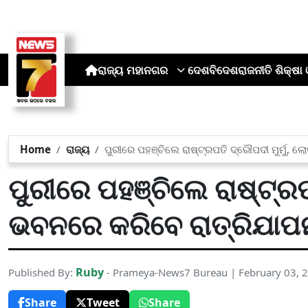
ରାଜ୍ୟ
ମହାନଗର
ଦେଶ
ବିଦେଶ
ରାଜନୀତି
ଶିକ୍ଷା 
Home
ରାଜ୍ୟ
ପୁରୀରେ ପହଞ୍ଚିଲେ ରାଷ୍ଟ୍ରପତି ଦ୍ରୌପଦୀ ମୁର୍ମୁ,
ପୁରୀରେ ପହଞ୍ଚିଲେ ରାଷ୍ଟ୍ରପ
ଭବନରେ କରିବେ ରାତ୍ରିଯାପ
Ruby
Published By:
- Prameya-News7 Bureau | February 03, 
Share
Tweet
Share