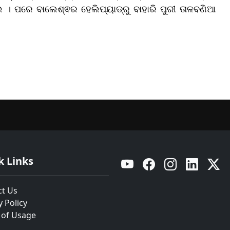
। ପରେ ବାଲେଶ୍ଵର ହେଲିପ୍ୟାଡ୍‌ରୁ ବାହାରି ପୁରୀ ତାଳବଣିଆ
k Links
YouTube
Facebook
Instagram
Linkedin
Twitt
ct Us
y Policy
 of Usage