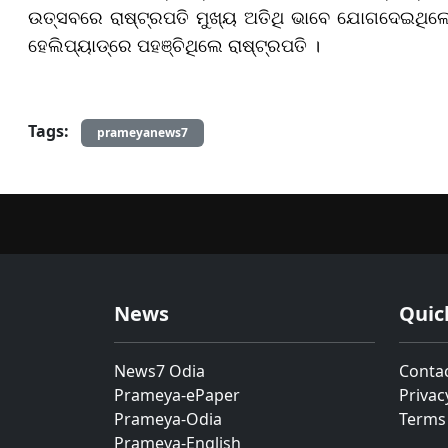
ଉତ୍ସବରେ ରାଷ୍ଟ୍ରପତି ମୁଖ୍ୟ ଅତିଥି ଭାବେ ଯୋଗଦେଇଥିଲେ 
ହେଲିପ୍ୟାଡ୍‌ରେ ପହଞ୍ଚିଥିଲେ ରାଷ୍ଟ୍ରପତି ।
Tags:
prameyanews7
News
Quic
News7 Odia
Conta
Prameya-ePaper
Privac
Prameya-Odia
Terms
Prameya-English