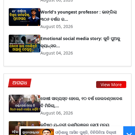
World's youngest professor : ଭାଙ୍ଗିଲା
୩୦୬ ବର୍ଷର ର...
August 05, 2026
Emotional social media story: କୁନି ପୁଅକୁ
କ୍ୟାନ୍ସର...
August 04, 2026
ଅପରାଧ
View More
ଦୋଷୀ ସାବ୍ୟସ୍ତ ହେଲେ, ୧୦ ବର୍ଷ ଜେଲଦଣ୍ଡାଦେଶ
ବି ମିଳିଲା,...
August 06, 2026
କନିଷ୍ଠ ଯନ୍ତ୍ରୀ ରଶ୍ମିରଞ୍ଜନ ସେଠୀ ମୃତ୍ୟୁ
ମାମଲାରେ ଟ୍ବି...
ଓଡ଼ିଶାକୁ ଆସିବ ପୁଞ୍ଜି, ତିନିଦିନିଆ ଦିଲ୍ଲୀ