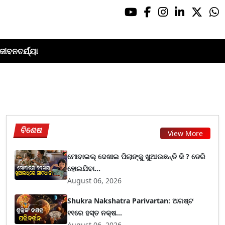
ଜୀବନଚର୍ଯ୍ୟା
ବିଶେଷ
View More
ମୋବାଇଲ୍ ଦେଖାଇ ପିଲାଙ୍କୁ ଖୁଆଉଛନ୍ତି କି ? ଡେରି
ହୋଇଯିବା...
August 06, 2026
Shukra Nakshatra Parivartan: ଅଗଷ୍ଟ
୧୧ରେ ହସ୍ତ ନକ୍ଷ...
August 06, 2026