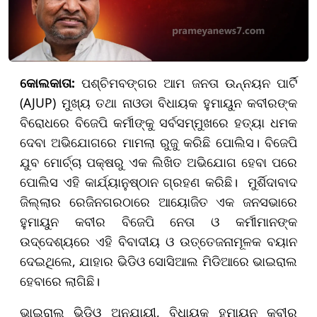
କୋଲକାତା:
ପଶ୍ଚିମବଙ୍ଗର ଆମ ଜନତା ଉନ୍ନୟନ ପାର୍ଟି
(AJUP) ମୁଖ୍ୟ ତଥା ନାଓଡା ବିଧାୟକ ହୁମାୟୁନ କବୀରଙ୍କ
ବିରୋଧରେ ବିଜେପି କର୍ମୀଙ୍କୁ ସର୍ବସମ୍ମୁଖରେ ହତ୍ୟା ଧମକ
ଦେବା ଅଭିଯୋଗରେ ମାମଲା ରୁଜୁ କରିଛି ପୋଲିସ। ବିଜେପି
ଯୁବ ମୋର୍ଚ୍ଚା ପକ୍ଷରୁ ଏକ ଲିଖିତ ଅଭିଯୋଗ ହେବା ପରେ
ପୋଲିସ ଏହି କାର୍ଯ୍ୟାନୁଷ୍ଠାନ ଗ୍ରହଣ କରିଛି। ମୁର୍ଶିଦାବାଦ
ଜିଲ୍ଲାର ରେଜିନଗରଠାରେ ଆୟୋଜିତ ଏକ ଜନସଭାରେ
ହୁମାୟୁନ କବୀର ବିଜେପି ନେତା ଓ କର୍ମୀମାନଙ୍କ
ଉଦ୍ଦେଶ୍ୟରେ ଏହି ବିବାଦୀୟ ଓ ଉତ୍ତେଜନାମୂଳକ ବୟାନ
ଦେଇଥିଲେ, ଯାହାର ଭିଡିଓ ସୋସିଆଲ ମିଡିଆରେ ଭାଇରାଲ
ହେବାରେ ଲାଗିଛି।
ଭାଇରାଲ ଭିଡିଓ ଅନୁଯାୟୀ, ବିଧାୟକ ହୁମାୟୁନ କବୀର