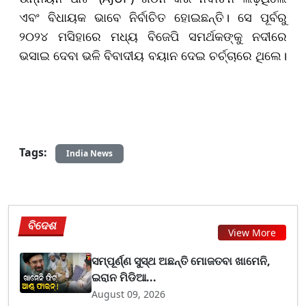
ଏବଂ ବିଧାୟକ ଭାବେ ନିର୍ବାଚିତ ହୋଇଛନ୍ତି। ସେ ପୂର୍ବରୁ
୨୦୨୪ ମସିହାରେ ମଧ୍ୟ ବିଜେପି ସମର୍ଥକଙ୍କୁ ନଦୀରେ
ଭସାଇ ଦେବା ଭଳି ବିବାଦୀୟ ବୟାନ ଦେଇ ଚର୍ଚ୍ଚାରେ ଥିଲେ।
Tags:
India News
ବିଦେଶ
View More
ସମ୍ପୂର୍ଣ୍ଣ ସୁସ୍ଥ ଅଛନ୍ତି ମୋଜତବା ଖାମେନି,
ଇରାନ ମିଡିଆ...
August 09, 2026