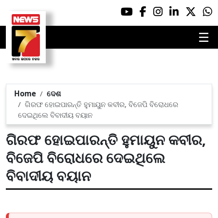
☰
Home
ଦେଶ
ଗିରଫ ହୋଇପାରନ୍ତି ହୁମାୟୁନ କବୀର, ବିଜେପି ବିରୋଧରେ
ଦେଇଥିଲେ ବିବାଦୀୟ ବୟାନ
ଗିରଫ ହୋଇପାରନ୍ତି ହୁମାୟୁନ କବୀର,
ବିଜେପି ବିରୋଧରେ ଦେଇଥିଲେ
ବିବାଦୀୟ ବୟାନ