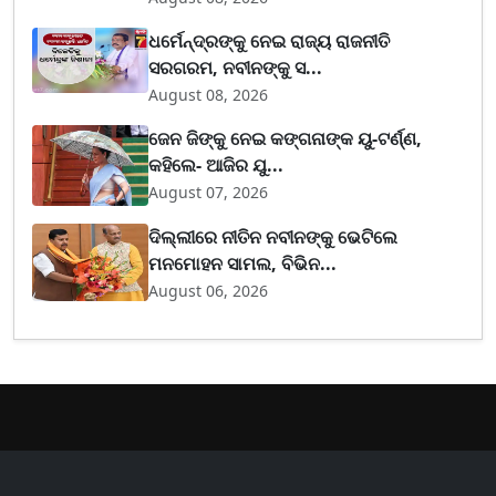
ଧର୍ମେନ୍ଦ୍ରଙ୍କୁ ନେଇ ରାଜ୍ୟ ରାଜନୀତି
ସରଗରମ, ନବୀନଙ୍କୁ ସ...
August 08, 2026
ଜେନ ଜିଙ୍କୁ ନେଇ କଙ୍ଗନାଙ୍କ ୟୁ-ଟର୍ଣ୍ଣ,
କହିଲେ- ଆଜିର ଯୁ...
August 07, 2026
ଦିଲ୍ଲୀରେ ନୀତିନ ନବୀନଙ୍କୁ ଭେଟିଲେ
ମନମୋହନ ସାମଲ, ବିଭିନ...
August 06, 2026