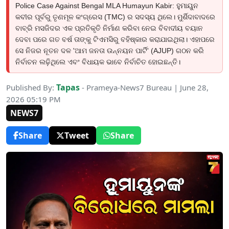
Police Case Against Bengal MLA Humayun Kabir: ହୁମାୟୁନ
କବୀର ପୂର୍ବରୁ ତୃଣମୂଳ କଂଗ୍ରେସ (TMC) ର ସଦସ୍ୟ ଥିଲେ। ମୁର୍ଶିଦାବାଦରେ
ବାବ୍ରି ମସଜିଦର ଏକ ପ୍ରତିକୃତି ନିର୍ମାଣ କରିବା ନେଇ ବିବାଦୀୟ ବୟାନ
ଦେବା ପରେ ଗତ ବର୍ଷ ତାଙ୍କୁ ଟିଏମସିରୁ ବହିଷ୍କାର କରାଯାଇଥିଲା। ଏହାପରେ
ସେ ନିଜର ନୂତନ ଦଳ 'ଆମ ଜନତା ଉନ୍ନୟନ ପାର୍ଟି' (AJUP) ଗଠନ କରି
ନିର୍ବାଚନ ଲଢ଼ିଥିଲେ ଏବଂ ବିଧାୟକ ଭାବେ ନିର୍ବାଚିତ ହୋଇଛନ୍ତି।
Tapas
Published By:
- Prameya-News7 Bureau | June 28,
2026 05:19 PM
NEWS7
Share
Tweet
Share