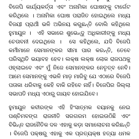
ବିଜେପି କାର୍ଯ୍ୟକର୍ତ୍ତା ଏବଂ ଅନାମିକା ଘୋଷଙ୍କୁ ଟାର୍ଗେଟ
କରିଥିଲେ । ଅନାମିକା ଘୋଷ ପରାଜିତ ହୋଇଥିଲେ ମଧ୍ୟ
ବିଜୟୀ ପ୍ରାର୍ଥୀ ଭଳି ଅଭିନୟ କରୁଛନ୍ତି ବୋଲି କହିଥିଲେ
ହୁମାୟୁନ । ଏହି ସଭାରେ ଶୁଭେନ୍ଦୁ ଅଧିକାରୀଙ୍କୁ ମଧ୍ୟ
ଚେତାବନୀ ଦେଇଥିଲେ । ସେ କହିଥିଲେ, ଯଦି ବିଜେପି
କର୍ମୀମାନେ ସେମାନଙ୍କର ସୀମା ପାର କରନ୍ତି, ତେବେ
ପରିସ୍ଥିତି ଭୟାବହ ହେବ। ଲକ୍ଷ ଲକ୍ଷ ଲୋକ ରାଜପଥକୁ
ଓହ୍ଲାଇବେ ଏବଂ ମୁଁ ନିଜେ ସେମାନଙ୍କର ନେତୃତ୍ବ ନେବି।
ଆମେ ସେମାନଙ୍କୁ ଏଭଳି ମାଡ଼ ମାରିବୁ ଯେ ଏଠାରେ ବିଜେପି
ପତାକା ଧରିବାକୁ କେହି ବାକି ରହିବେ ନାହିଁ। ବିଜେପିର ଜିଲ୍ଲା
ସଭାପତି ମଧ୍ୟ ଏଠାରୁ ଗାୟବ ହୋଇଯିବେ।
ହୁମାୟୁନ କବୀରଙ୍କ ଏହି ହିଂସାତ୍ମକ ବୟାନକୁ ନେଇ
ପଶ୍ଚିମବଙ୍ଗ ରାଜନୀତି ସରଗରମ ହୋଇଉଠିଛି ଏବଂ
ବିଭିନ୍ନ ରାଜନୈତିକ ଦଳ ଏହାକୁ କଡ଼ା ସମାଲୋଚନା କରିଛନ୍ତି
। ବିଜେପି ପକ୍ଷରୁ ଏହାକୁ ଏକ ପ୍ରତ୍ୟକ୍ଷ ହତ୍ୟା ଧମକ