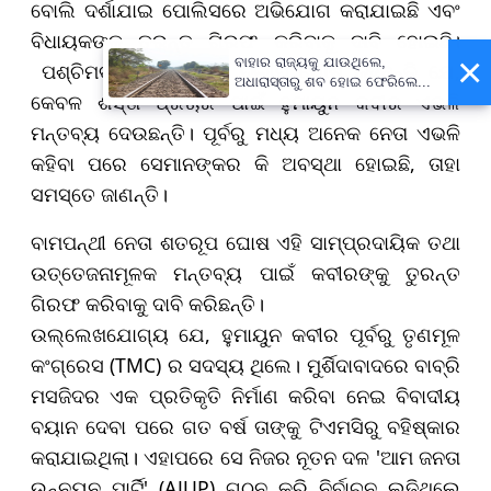
ବୋଲି ଦର୍ଶାଯାଇ ପୋଲିସରେ ଅଭିଯୋଗ କରାଯାଇଛି ଏବଂ
ବିଧାୟକଙ୍କୁ ତୁରନ୍ତ ଗିରଫ କରିବାକୁ ଦାବି ହୋଇଛି।
×
ବାହାର ରାଜ୍ୟକୁ ଯାଉଥିଲେ,
ପଶ୍ଚିମବଙ୍ଗର ମନ୍ତ୍ରୀ ଦିଲୀପ ଘୋଷ କହିଛନ୍ତି ଯେ,
ଅଧାରାସ୍ତାରୁ ଶବ ହୋଇ ଫେରିଲେ...
କେବଳ ଶସ୍ତା ପ୍ରଚାର ପାଇଁ ହୁମାୟୁନ କବୀର ଏଭଳି
ମନ୍ତବ୍ୟ ଦେଉଛନ୍ତି। ପୂର୍ବରୁ ମଧ୍ୟ ଅନେକ ନେତା ଏଭଳି
କହିବା ପରେ ସେମାନଙ୍କର କି ଅବସ୍ଥା ହୋଇଛି, ତାହା
ସମସ୍ତେ ଜାଣନ୍ତି।
ବାମପନ୍ଥୀ ନେତା ଶତରୂପ ଘୋଷ ଏହି ସାମ୍ପ୍ରଦାୟିକ ତଥା
ଉତ୍ତେଜନାମୂଳକ ମନ୍ତବ୍ୟ ପାଇଁ କବୀରଙ୍କୁ ତୁରନ୍ତ
ଗିରଫ କରିବାକୁ ଦାବି କରିଛନ୍ତି।
ଉଲ୍ଲେଖଯୋଗ୍ୟ ଯେ, ହୁମାୟୁନ କବୀର ପୂର୍ବରୁ ତୃଣମୂଳ
କଂଗ୍ରେସ (TMC) ର ସଦସ୍ୟ ଥିଲେ। ମୁର୍ଶିଦାବାଦରେ ବାବ୍ରି
ମସଜିଦର ଏକ ପ୍ରତିକୃତି ନିର୍ମାଣ କରିବା ନେଇ ବିବାଦୀୟ
ବୟାନ ଦେବା ପରେ ଗତ ବର୍ଷ ତାଙ୍କୁ ଟିଏମସିରୁ ବହିଷ୍କାର
କରାଯାଇଥିଲା। ଏହାପରେ ସେ ନିଜର ନୂତନ ଦଳ 'ଆମ ଜନତା
ଉନ୍ନୟନ ପାର୍ଟି' (AJUP) ଗଠନ କରି ନିର୍ବାଚନ ଲଢ଼ିଥିଲେ