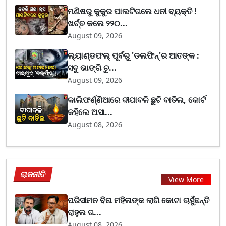
ମଣିଷରୁ କୁକୁର ପାଲଟିଗଲେ ଧନୀ ବ୍ୟକ୍ତି !
ଖର୍ଚ୍ଚ କଲେ ୨୨୦...
August 09, 2026
ଲ୍ୟାଣ୍ଡଫଲ୍ ପୂର୍ବରୁ 'ଡଲଫିନ୍'ର ଆତଙ୍କ :
ସବୁ ଭାଙ୍ଗି ଚୁ...
August 09, 2026
କାଲିଫର୍ଣ୍ଣିଆରେ ଦୀପାବଳି ଛୁଟି ବାତିଲ, କୋର୍ଟ
କହିଲେ ଅସା...
August 08, 2026
ରାଜନୀତି
View More
ପରିସୀମନ ବିନା ମହିଳାଙ୍କ ଲାଗି କୋଟା ଚାହୁଁଛନ୍ତି
ରାହୁଲ ଗ...
August 08, 2026