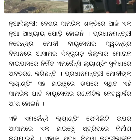
ନୂଆଦିଲ୍ଲୀ: ଦେଶର ସାମରିକ ଶକ୍ତିରେ ଆଜି ଏକ
ନୂଆ ଆଧ୍ୟାୟ ଯୋଡ଼ି ହୋଇଛି । ପ୍ରଧାନମନ୍ତ୍ରୀ
ନରେନ୍ଦ୍ର ମୋଦୀ ବାୟୁସେନାର ସ୍ୱତନ୍ତ୍ର
ବିମାନରେ ଆସାମର ଦିବ୍ରୁଗଡ଼ ଜିଲ୍ଲାର ମୋରାନ
ବାଇପାସରେ ନିର୍ମିତ ଏମର୍ଜେନ୍ସି ଲ୍ୟାଣ୍ଡିଂ ସୁବିଧାରେ
ଅବତରଣ କରିଛନ୍ତି । ପ୍ରଧାନମନ୍ତ୍ରୀ ମୋଦୀଙ୍କ
ଲ୍ୟାଣ୍ଡିଂ ସହ ହାଇୱରେ ଉପରେ ସ୍ଥିତ ଏହି
ସାମରିକ ଘାଟି ବାୟୁସେନାର ରଣନୀତିକ ନେଟୱାର୍କର
ଅଂଶ ହୋଇଛି ।
ଏହି ଏମର୍ଜେନ୍ସି ଲ୍ୟାଣ୍ଡିଂ ଫେସିଲିଟି ଉପର
ଆସାମରେ ଏକ ହାଇୱେ ଷ୍ଟ୍ରିପରେ ନିର୍ମାଣ
କରାଯାଇଛି । ଏହାକୁ ଯୁଦ୍ଧ କିମ୍ୱା ଜରୁରୀକାଳୀନ