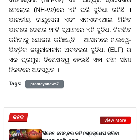
ନେଲୋର (NH-୧୬)ରେ ଏହି ପରି ସୁବିଧା ରହିଛି ।
ଭାରତୀୟ ବାୟୁସେନା ଏବଂ ଏନଏଚଏଆଇ ମିଳିତ
ଭାବରେ ଦେଶର ୨୮ଟି ସ୍ଥାନରେ ଏହି ସୁବିଧା ବିକଶିତ
କରିବାକୁ ଯୋଜନା କରିଛନ୍ତି । ଆସାମରେ ହାଇୱେ-
ଭିତ୍ତିକ ଜରୁରୀକାଳୀନ ଅବତରଣ ସୁବିଧା (ELF) ର
ଏକ ପ୍ରମୁଖ ବିଶେଷତ୍ୱ ହେଉଛି ଏହା ଚୀନ ସୀମା
ନିକଟରେ ଅବସ୍ଥିତ ।
Tags:
prameyanews7
କଟକ
View More
‘ସିନେଟ ମେମ୍ବର କହି ହସ୍ତକ୍ଷେପ କରିବା