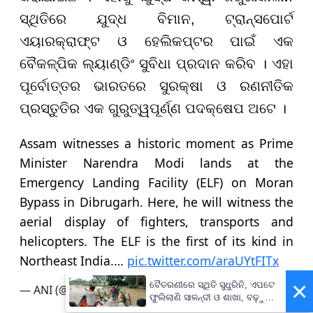
ସ୍ଥିତିରେ ଯୁଦ୍ଧ ବିମାନ, ଟ୍ରାନ୍ସପୋର୍ଟ
ଏୟାରକ୍ରାଫ୍ଟ ଓ ହେଲିକପ୍ଟର ପାଇଁ ଏକ
ବୈକଳ୍ପିକ ଲ୍ୟାଣ୍ଡିଂ ସୁବିଧା ପ୍ରଦାନ କରିବ । ଏହା
ପୂର୍ବୋତ୍ତର ଭାରତରେ ସୁରକ୍ଷା ଓ ରଣନୀତିକ
ପ୍ରସ୍ତୁତିର ଏକ ଗୁରୁତ୍ୱପୂର୍ଣ୍ଣ ପଦକ୍ଷେପ ଅଟେ ।
Assam witnesses a historic moment as Prime
Minister Narendra Modi lands at the
Emergency Landing Facility (ELF) on Moran
Bypass in Dibrugarh. Here, he will witness the
aerial display of fighters, transports and
helicopters. The ELF is the first of its kind in
Northeast India.…
pic.twitter.com/araUYtFITx
×
ବୈତରଣୀରେ ସ୍ଥିତି ସୁଧୁରିନି, ଏପଟେ
— ANI (@ANI)
February 14, 2026
ଫୁଲିଲାଣି ସାଳନ୍ଦୀ ଓ ଶାଖା, ବଢ଼ୁଛି
ବନ୍ୟା ଭୟ