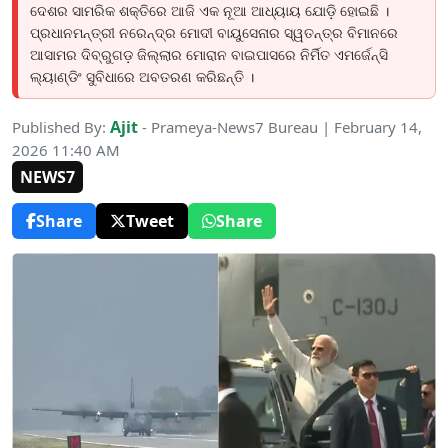
ଦେଶର ସାମରିକ ଶକ୍ତିରେ ଆଜି ଏକ ନୂଆ ଆଧ୍ୟାୟ ଯୋଡ଼ି ହୋଇଛି ।
ପ୍ରଧାନମନ୍ତ୍ରୀ ନରେନ୍ଦ୍ର ମୋଦୀ ବାୟୁସେନାର ସ୍ୱତନ୍ତ୍ର ବିମାନରେ
ଆସାମର ଦିବ୍ରୁଗଡ଼ ଜିଲ୍ଲାର ମୋରାନ ବାଇପାସରେ ନିର୍ମିତ ଏମର୍ଜେନ୍ସି
ଲ୍ୟାଣ୍ଡିଂ ସୁବିଧାରେ ଅବତରଣ କରିଛନ୍ତି ।
Ajit
Published By:
- Prameya-News7 Bureau | February 14,
2026 11:40 AM
NEWS7
Share
Tweet
Share