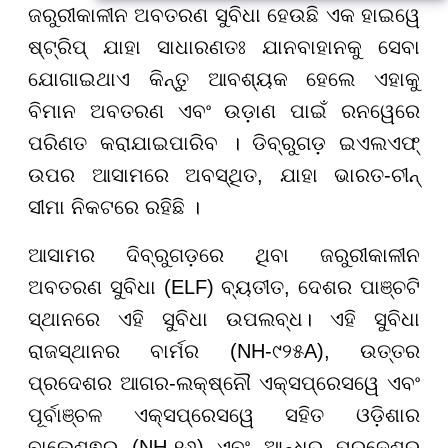
ଜରୁରୀକାଳୀନ ଅବତରଣ ସୁବିଧା ହେଉଛି ଏକ ହାଇୱେ
ଷ୍ଟ୍ରିପ୍ ଯାହା ସାଧାରଣତଃ ଯାନବାହାନକୁ ସେବା
ଯୋଗାଇଥାଏ କିନ୍ତୁ ଆବଶ୍ୟକ ହେଲେ ଏହାକୁ
ବିମାନ ଅବତରଣ ଏବଂ ଉଡ଼ାଣ ପାଇଁ ରନୱେରେ
ପରିଣତ କରାଯାଇପାରିବ । ଡିବ୍ରୁଗଡ଼ ଇଏଲଏଫ୍
ଉପର ଆସାମରେ ଅବସ୍ଥିତ, ଯାହା ଭାରତ-ଚୀନ୍
ସୀମା ନିକଟରେ ରହିଛି ।
ଆସାମର ଦିବ୍ରୁଗଡ଼ରେ ଥିବା ଜରୁରୀକାଳୀନ
ଅବତରଣ ସୁବିଧା (ELF) ବ୍ୟତୀତ, ଦେଶର ପାଞ୍ଚଟି
ସ୍ଥାନରେ ଏହି ସୁବିଧା ଉପଲବ୍ଧ। ଏହି ସୁବିଧା
ରାଜସ୍ଥାନର ବାର୍ମର (NH-୯୨୫A), ଉତ୍ତର
ପ୍ରଦେଶର ଆଗର-ଲକ୍ଷ୍ନୌ ଏକ୍ସପ୍ରେସୱେ ଏବଂ
ପୂର୍ବାଞ୍ଚଳ ଏକ୍ସପ୍ରେସୱେ ସହିତ ଓଡ଼ିଶାର
ବାଲେଶ୍ଵର (NH-୧୬) ଏବଂ ଆନ୍ଧ୍ର ପ୍ରଦେଶର