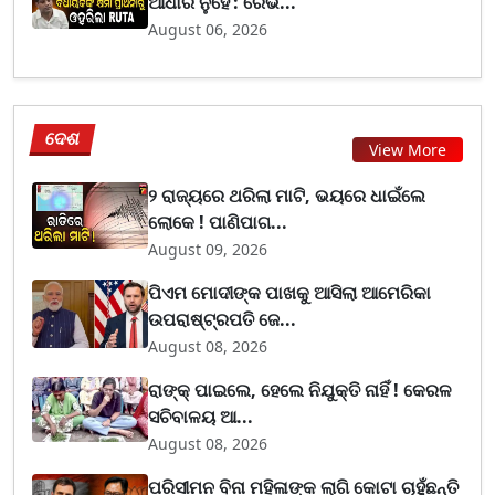
ଆଧାର ନୁହେଁ’: ରେଭ...
August 06, 2026
ଦେଶ
View More
୨ ରାଜ୍ୟରେ ଥରିଲା ମାଟି, ଭୟରେ ଧାଇଁଲେ
ଲୋକେ ! ପାଣିପାଗ...
August 09, 2026
ପିଏମ ମୋଦୀଙ୍କ ପାଖକୁ ଆସିଲା ଆମେରିକା
ଉପରାଷ୍ଟ୍ରପତି ଜେ...
August 08, 2026
ରାଙ୍କ୍ ପାଇଲେ, ହେଲେ ନିଯୁକ୍ତି ନାହିଁ ! କେରଳ
ସଚିବାଳୟ ଆ...
August 08, 2026
ପରିସୀମନ ବିନା ମହିଳାଙ୍କ ଲାଗି କୋଟା ଚାହୁଁଛନ୍ତି