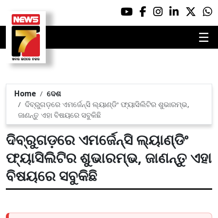
☰
Home
ଦେଶ
ଦିବ୍ରୁଗଡ଼ରେ ଏମର୍ଜେନ୍ସି ଲ୍ୟାଣ୍ଡିଂ ଫ୍ୟାସିଲିଟିର ଶୁଭାରମ୍ଭ,
ଜାଣନ୍ତୁ ଏହା ବିଷୟରେ ସବୁକିଛି
ଦିବ୍ରୁଗଡ଼ରେ ଏମର୍ଜେନ୍ସି ଲ୍ୟାଣ୍ଡିଂ
ଫ୍ୟାସିଲିଟିର ଶୁଭାରମ୍ଭ, ଜାଣନ୍ତୁ ଏହା
ବିଷୟରେ ସବୁକିଛି