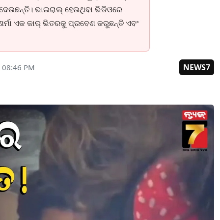
ା ଦେଉଛନ୍ତି। ଭାଇରାଲ୍ ହେଉଥିବା ଭିଡିଓରେ
ର୍ମା ଏକ କାର୍ ଭିତରକୁ ପ୍ରବେଶ କରୁଛନ୍ତି ଏବଂ
NEWS7
6 08:46 PM