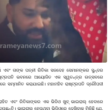
 ଏବଂ ତାଙ୍କ ପତ୍ନୀ ରିତିକା ସଜଦେହ ସେମାନଙ୍କର ସୁନ୍ଦର
ରେ ରାଷ୍ଟ୍ରପତି ଭବନରେ ଆୟୋଜିତ ଏକ ସ୍ୱତନ୍ତ୍ର ଉତ୍ସବରେ
ରେ ସମ୍ମାନିତ କରାଯାଇଛି। ମହାମହିବ ରାଷ୍ଟ୍ରପତି ଦ୍ରୌପଦୀ
ିତ ଏବଂ ରିତିକାଙ୍କର ଏକ ଭିଡିଓ ଖୁବ୍ ଭାଇରାଲ୍ ହେବାରେ
ଦେଉଛନ୍ତି। ଭାଇରାଲ୍ ହେଉଥିବା ଭିଡିଓରେ ଦେଖିବାକୁ ମିଳିଛି ଯେ,