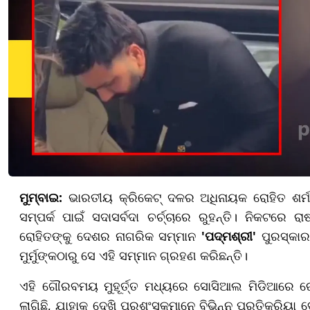
ମୁମ୍ବାଇ:
ଭାରତୀୟ କ୍ରିକେଟ୍ ଦଳର ଅଧିନାୟକ ରୋହିତ ଶର୍ମା
ସମ୍ପର୍କ ପାଇଁ ସଦାସର୍ବଦା ଚର୍ଚ୍ଚାରେ ରୁହନ୍ତି। ନିକଟ
ରୋହିତଙ୍କୁ ଦେଶର ନାଗରିକ ସମ୍ମାନ
'ପଦ୍ମଶ୍ରୀ'
ପୁରସ୍କାର
ମୁର୍ମୁଙ୍କଠାରୁ ସେ ଏହି ସମ୍ମାନ ଗ୍ରହଣ କରିଛନ୍ତି।
ଏହି ଗୌରବମୟ ମୁହୂର୍ତ୍ତ ମଧ୍ୟରେ ସୋସିଆଲ ମିଡିଆରେ ରୋହ
ଲାଗିଛି, ଯାହାକୁ ଦେଖି ପ୍ରଶଂସକମାନେ ବିଭିନ୍ନ ପ୍ରତିକ୍ରିୟା 