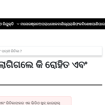
ଓ ନିଯୁକ୍ତି
ମନୋରଞ୍ଜନ
ଅପରାଧ
ଖେଳ
ବାଣିଜ୍ୟ
ରାଶିଫଳ
ବିଶେଷ
ପାଣିପାଗ
 ପତ୍ନୀ ରିତିକା ?
 ଲାଗିଗଲେ କି ରୋହିତ ଏବଂ
ବଂ ରିତିକାଙ୍କର ଏକ ଭିଡିଓ ଖୁବ୍ ଭାଇରାଲ୍