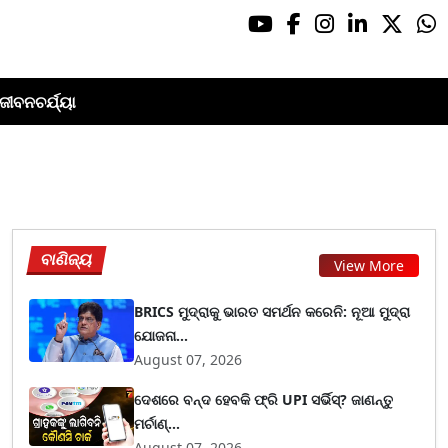
ଜୀବନଚର୍ଯ୍ୟା
ବାଣିଜ୍ୟ
View More
BRICS ମୁଦ୍ରାକୁ ଭାରତ ସମର୍ଥନ କରେନି: ନୂଆ ମୁଦ୍ରା
ଯୋଜନା...
August 07, 2026
ଦେଶରେ ବନ୍ଦ ହେବକି ଫ୍ରି UPI ସର୍ଭିସ୍? ଜାଣନ୍ତୁ
ମର୍ଚାଣ୍...
August 07, 2026