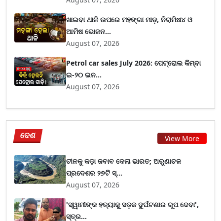
ଖାଇବା ଥାଳି ଉପରେ ମହଙ୍ଗା ମାଡ଼, ନିରାମିଷ୪ ଓ
ଆମିଷ ଭୋଜନ...
August 07, 2026
Petrol car sales July 2026: ପେଟ୍ରୋଲ କିମ୍ବା
ଇ-୨୦ ଇନ...
August 07, 2026
ଦେଶ
View More
ଚୀନକୁ କଡ଼ା ଜବାବ ଦେଲା ଭାରତ; ଅରୁଣାଚଳ
ପ୍ରଦେଶର ୨୭ଟି ସ୍...
August 07, 2026
'ସ୍ୱାମୀଙ୍କ ହତ୍ୟାକୁ ସଡ଼କ ଦୁର୍ଘଟଣାର ରୂପ ଦେବା',
ସ୍ତ୍ର...