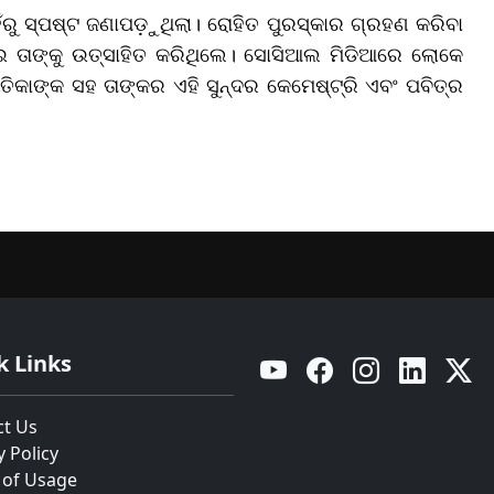
ହଁରୁ ସ୍ପଷ୍ଟ ଜଣାପଡ଼ୁଥିଲା। ରୋହିତ ପୁରସ୍କାର ଗ୍ରହଣ କରିବା
ଜାଇ ତାଙ୍କୁ ଉତ୍ସାହିତ କରିଥିଲେ। ସୋସିଆଲ ମିଡିଆରେ ଲୋକେ
ିକାଙ୍କ ସହ ତାଙ୍କର ଏହି ସୁନ୍ଦର କେମେଷ୍ଟ୍ରି ଏବଂ ପବିତ୍ର
k Links
YouTube
Facebook
Instagram
Linkedin
Twitt
ct Us
y Policy
 of Usage