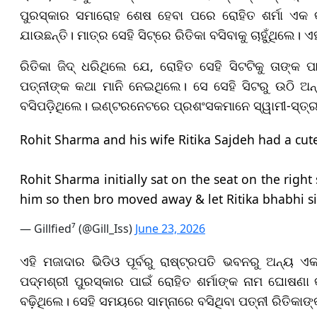
ପୁରସ୍କାର ସମାରୋହ ଶେଷ ହେବା ପରେ ରୋହିତ ଶର୍ମା ଏକ କା
ଯାଉଛନ୍ତି। ମାତ୍ର ସେହି ସିଟ୍‌ରେ ରିତିକା ବସିବାକୁ ଚାହୁଁଥିଲେ। ଏ
ରିତିକା ଜିଦ୍ ଧରିଥିଲେ ଯେ, ରୋହିତ ସେହି ସିଟଟିକୁ ତାଙ୍କ 
ପତ୍ନୀଙ୍କ କଥା ମାନି ନେଇଥିଲେ। ସେ ସେହି ସିଟରୁ ଉଠି ଅନ୍ୟ
ବସିପଡ଼ିଥିଲେ। ଇଣ୍ଟରନେଟରେ ପ୍ରଶଂସକମାନେ ସ୍ୱାମୀ-ସ୍ତ୍ରୀଙ
Rohit Sharma and his wife Ritika Sajdeh had a cute
Rohit Sharma initially sat on the seat on the right
him so then bro moved away & let Ritika bhabhi si
— Gillfied⁷ (@Gill_Iss)
June 23, 2026
ଏହି ମଜାଦାର ଭିଡିଓ ପୂର୍ବରୁ ରାଷ୍ଟ୍ରପତି ଭବନରୁ ଅନ୍ୟ ଏକ
ପଦ୍ମଶ୍ରୀ ପୁରସ୍କାର ପାଇଁ ରୋହିତ ଶର୍ମାଙ୍କ ନାମ ଘୋଷଣ
ବଢ଼ିଥିଲେ। ସେହି ସମୟରେ ସାମ୍ନାରେ ବସିଥିବା ପତ୍ନୀ ରିତିକ