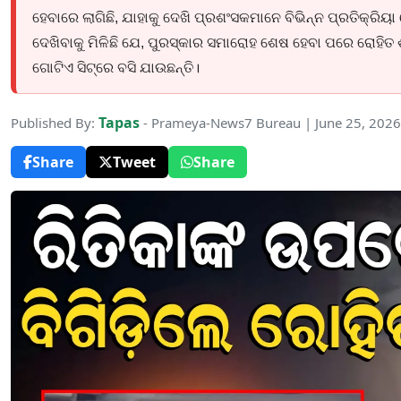
ହେବାରେ ଲାଗିଛି, ଯାହାକୁ ଦେଖି ପ୍ରଶଂସକମାନେ ବିଭିନ୍ନ ପ୍ରତିକ୍ରିୟ
ଦେଖିବାକୁ ମିଳିଛି ଯେ, ପୁରସ୍କାର ସମାରୋହ ଶେଷ ହେବା ପରେ ରୋହିତ ଶ
ଗୋଟିଏ ସିଟ୍‌ରେ ବସି ଯାଉଛନ୍ତି।
Tapas
Published By:
- Prameya-News7 Bureau | June 25, 202
Share
Tweet
Share