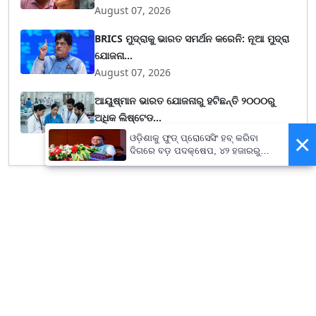
August 07, 2026
BRICS ମୁଦ୍ରାକୁ ଭାରତ ସମର୍ଥନ କରେନି: ନୂଆ ମୁଦ୍ରା
ଯୋଜନା...
August 07, 2026
ଆୟୁଷ୍ମାନ ଭାରତ ଯୋଜନାରୁ ହଟିଛନ୍ତି ୨୦୦୦ରୁ
ଅଧିକ ଲିଷ୍ଟେଡ...
August 07, 2026
×
ଓଡ଼ିଶାକୁ ଫୁଡ୍ ପ୍ରୋସେସିଂ ହବ୍ କରିବା
ଦିଗରେ ବଡ଼ ପଦକ୍ଷେପ, ୪୨ ହଜାରରୁ
ଅଧିକ ନିଯୁକ୍ତି ସୁଯୋଗ