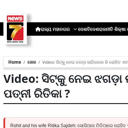
ରାଜ୍ୟ
ମହାନଗର
ଦେଶ
ବିଦେଶ
ରାଜନୀତି
ଶିକ୍ଷା 
Home
ଖେଳ
Video: ସିଟ୍‌କୁ ନେଇ ଝଗଡ଼ା ଲାଗିଗଲେ କି ରୋହିତ ଏବଂ
Video: ସିଟ୍‌କୁ ନେଇ ଝଗଡ଼ା
ପତ୍ନୀ ରିତିକା ?
Rohit and his wife Ritika Sajdeh: ସୋସିଆଲ ମିଡିଆରେ ରୋହିତ ଏ