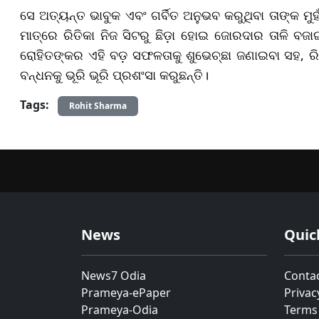
ସେ ଅତ୍ୟନ୍ତ ଭାବୁକ ଏବଂ ଗର୍ବିତ ଅନୁଭବ କରୁଥିବା ତାଙ୍କ ମୁ
ମାତ୍ରେ ରିତିକା ନିଜ ସିଟରୁ ଛିଡ଼ା ହୋଇ ଜୋରଦାର ତାଳି ବ
ରୋହିତଙ୍କର ଏହି ବଡ଼ ସଫଳତାକୁ ଶୁଭେଚ୍ଛା ଜଣାଇବା ସହ, ରିତ
ବନ୍ଧନକୁ ଭୂରି ଭୂରି ପ୍ରଶଂସା କରୁଛନ୍ତି।
Tags:
Rohit Sharma
News
Quic
News7 Odia
Conta
Prameya-ePaper
Privac
Prameya-Odia
Terms