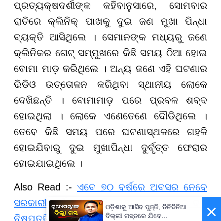
ପ୍ରତ୍ୟକ୍ଷଦର୍ଶୀଙ୍କ କହିବାନୁସାରେ, ସୋମବାର
ରାତିରେ କ୍ଲିନିକ୍ ପାଖକୁ ଦୁଇ ଜଣ ମୁଖା ପିନ୍ଧା
ବ୍ୟକ୍ତି ଆସିଥିଲେ । ସେମାନଙ୍କ ମଧ୍ୟରୁ ଜଣେ
କ୍ଲିନିକର ଗେଟ୍ ସମ୍ମୁଖରେ କିଛି ସମୟ ଠିଆ ହୋଇ
ବୋମା ମାଡ଼ କରିଥିଲେ । ଅନ୍ୟ ଜଣେ ଏହି ଘଟଣାର
ଭିଡିଓ ଉତ୍ତୋଳନ କରିଥିବା ସ୍ଥାନୀୟ ଲୋକେ
ଦେଖିଛନ୍ତି । ବୋମାମାଡ଼ ପରେ ପ୍ରବଳ ଶବ୍ଦ
ହୋଇଥିଲା । ଲୋକେ ଏଣେତେଣେ ଦୌଡିଥିଲେ ।
ତେବେ କିଛି ସମୟ ପରେ ଘଟଣାସ୍ଥଳରେ ଗହଳି
ହୋଇଯିବାରୁ ଦୁଇ ମୁଖାପିନ୍ଧା ଦୁର୍ବୃତ୍ତ ଫେରାର
ହୋଇଯାଇଥିଲେ ।
Also Read :-
ଏବେ ୭୦ ବର୍ଷରେ ଅବସର ନେବେ
ସରକାରୀ କର୍ମଚାରୀ ! ଏହି ଦେଶର ସରକାରଙ୍କ ବଡ
×
ଓଡ଼ିଶାକୁ ଆସିବ ପୁଞ୍ଜି, ତିନିଦିନିଆ
ଦିଲ୍ଲୀ ଗସ୍ତରେ ଯିବେ
ନିଷ୍ପତ୍ତି