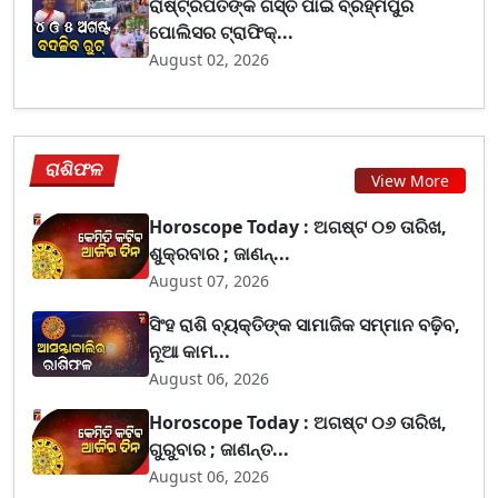
ରାଷ୍ଟ୍ରପତିଙ୍କ ଗସ୍ତ ପାଇଁ ବ୍ରହ୍ମପୁର
ପୋଲିସର ଟ୍ରାଫିକ୍...
August 02, 2026
ରାଶିଫଳ
View More
Horoscope Today : ଅଗଷ୍ଟ ୦୭ ତାରିଖ,
ଶୁକ୍ରବାର ; ଜାଣନ୍...
August 07, 2026
ସିଂହ ରାଶି ବ୍ୟକ୍ତିଙ୍କ ସାମାଜିକ ସମ୍ମାନ ବଢ଼ିବ,
ନୂଆ କାମ...
August 06, 2026
Horoscope Today : ଅଗଷ୍ଟ ୦୬ ତାରିଖ,
ଗୁରୁବାର ; ଜାଣନ୍ତ...
August 06, 2026