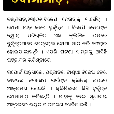
ଚଣ୍ଡିଗଡ଼
,
୨
୩
|
୦୬
:
ବିଜେପି ନେତାଙ୍କୁ ଟାର୍ଗେଟ୍ ।
ବୋମା ମାଡ଼ କଲେ ଦୁର୍ବୃତ୍ତ । ବିଜେପି ନେତାଙ୍କ
ଦ୍ୱାରା ପରିଚାଳିତ ଏକ କ୍ଲିନିକ ଉପରେ
ଦୁର୍ବୃତ୍ତମାନେ ପେଟ୍ରୋଲ ବୋମା ମାଡ କରି ଫେରାର
ହୋଇଯାଇଛନ୍ତି । ଏପରି ଘଟଣା ସାମ୍ନାକୁ ଆସିଛି
ପଞ୍ଜାବର ଭଟିଣ୍ଡାରେ ।
ରିପୋର୍ଟ ଅନୁସାରେ, ପଞ୍ଜାବର ଟାଣୁଆ ବିଜେପି ନେତା
ଡାକ୍ତର ତରଶେମ୍ ଗର୍ଗଙ୍କ କ୍ଲିନିକ୍ ଉପରେ
ଆକ୍ରମଣ ହୋଇଛି । କ୍ଲିନିକରେ କିଛି ଦୁର୍ବୃତ୍ତ
ବୋମାମାଡ଼ କରିଛନ୍ତି । ଯାହାକୁ ନେଇ ସ୍ଥାନୀୟ
ଅଞ୍ଚଳରେ ଭୟର ବାତାବରଣ ଖେଳିଯାଇଛି ।