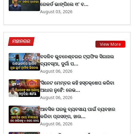
ରେକର୍ଡ ଭାଙ୍ଗିଲେ ୧୮ ବ...
August 03, 2026
ମହାନଗର
View More
ବଦଳିବ ଭୁବନେଶ୍ବରର ଟ୍ରାଫିକ ସିଗନାଲ
ବ୍ୟବସ୍ଥା, ଦୁର୍ଗା ପ...
August 06, 2026
‘ସିନେଟ ମେମ୍ବର କହି ହସ୍ତକ୍ଷେପ କରିବା
ଆଧାର ନୁହେଁ’: ରେଭ...
August 06, 2026
ଆବସିକ ଘରକୁ ବ୍ୟବସାୟ ପାଇଁ ବ୍ୟବହାର
କରିବା ପ୍ରସଙ୍ଗ, ହାଉ...
August 06, 2026