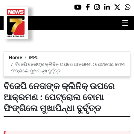
☰
Home
ଦେଶ
ବିଜେପି ନେତାଙ୍କ କ୍ଲିନିକ୍ ଉପରେ ଆକ୍ରମଣ : ପେଟ୍ରୋଲ ବୋମା
ଫିଙ୍ଗିଲେ ମୁଖାପିନ୍ଧା ଦୁର୍ବୃତ୍ତ
ବିଜେପି ନେତାଙ୍କ କ୍ଲିନିକ୍ ଉପରେ
ଆକ୍ରମଣ : ପେଟ୍ରୋଲ ବୋମା
ଫିଙ୍ଗିଲେ ମୁଖାପିନ୍ଧା ଦୁର୍ବୃତ୍ତ