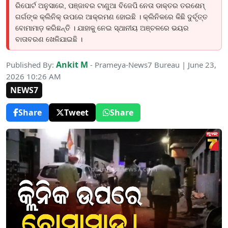
ରିପୋର୍ଟ ଅନୁସାରେ, ପଞ୍ଜାବର ଟାଣୁଆ ବିଜେପି ନେତା ଡାକ୍ତର ତରଶେମ୍
ଗର୍ଗଙ୍କ କ୍ଲିନିକ୍ ଉପରେ ଆକ୍ରମଣ ହୋଇଛି । କ୍ଲିନିକରେ କିଛି ଦୁର୍ବୃତ୍ତ
ବୋମାମାଡ଼ କରିଛନ୍ତି । ଯାହାକୁ ନେଇ ସ୍ଥାନୀୟ ଅଞ୍ଚଳରେ ଭୟର
ବାତାବରଣ ଖେଳିଯାଇଛି ।
Ankit M
Published By:
- Prameya-News7 Bureau | June 23,
2026 10:26 AM
NEWS7
Share
Tweet
Share