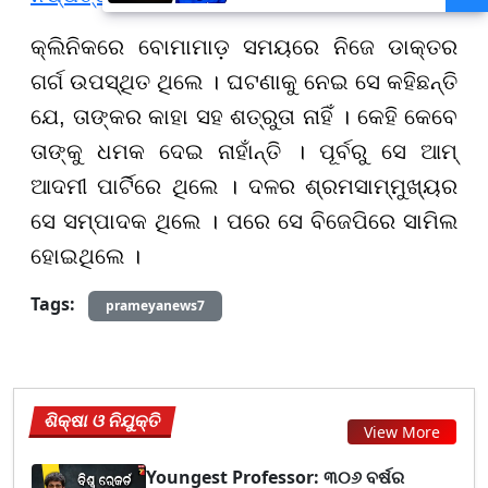
ମୁଖ୍ୟମନ୍ତ୍ରୀ ମୋହନ ମାଝୀ
କ୍ଲିନିକରେ ବୋମାମାଡ଼ ସମୟରେ ନିଜେ ଡାକ୍ତର
ଗର୍ଗ ଉପସ୍ଥିତ ଥିଲେ । ଘଟଣାକୁ ନେଇ ସେ କହିଛନ୍ତି
ଯେ, ତାଙ୍କର କାହା ସହ ଶତ୍ରୁତା ନାହିଁ । କେହି କେବେ
ତାଙ୍କୁ ଧମକ ଦେଇ ନାହାଁନ୍ତି । ପୂର୍ବରୁ ସେ ଆମ୍
ଆଦମୀ ପାର୍ଟିରେ ଥିଲେ । ଦଳର ଶ୍ରମସାମ୍ମୁଖ୍ୟର
ସେ ସମ୍ପାଦକ ଥିଲେ । ପରେ ସେ ବିଜେପିରେ ସାମିଲ
ହୋଇଥିଲେ ।
Tags:
prameyanews7
ଶିକ୍ଷା ଓ ନିଯୁକ୍ତି
View More
Youngest Professor: ୩୦୬ ବର୍ଷର