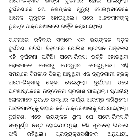
ଅଟୋ-ରିକ୍ସାଟି ଭାଙ୍ଗି ଚୁରମାର ହୋଇ ଯାଇଥିଲା।
ଦୁର୍ଘଟଣାରେ ଛଅ ଜଣଙ୍କର ମୃତ୍ୟୁ ହୋଇଥିବାବେଳେ
ଅନେକ ଗୁରୁତର ହୋଇଥିଲେ। ପରେ ଆହତମାନଙ୍କୁ
ତୁରନ୍ତ ଡାକ୍ତରଖାନାରେ ଭର୍ତ୍ତି କରାଯାଇଥିଲା।
ପାଟନାରେ ରବିବାର ସକାଳେ ଏକ ଭୟଙ୍କର ସଡ଼କ
ଦୁର୍ଘଟଣା ଘଟିଛି। ବିହଟାରେ ପୋଲିସ ଷ୍ଟେସନ ଅଞ୍ଚଳର
ଏହି ଦୁର୍ଘଟଣା ଘଟିଛି। ଅଟୋ-ରିକ୍ସା ଭର୍ତ୍ତି ହୋଇଥିବା
ଲୋକମାନେ ମେଳାରୁ ଫେରୁଥିବା ଫେରୁଥିଲେ। ଏହି
ସମୟରେ ବିପରୀତ ଦିଗରୁ ଆସୁଥିବା ଏକ ଦ୍ରୁତଗାମୀ ଟ୍ରକ୍
ଅଟୋ-ରିକ୍ସାକୁ ଧକ୍କା ଦେଇଥିଲା। ଦୁର୍ଘଟଣା ପରେ
ଘଟଣାସ୍ଥଳରେ ଉତ୍ତେଜନା ପ୍ରକାଶ ପାଇଥିଲା। ସ୍ଥାନୀୟ
ଲୋକମାନେ ତୁରନ୍ତ ଉଦ୍ଧାର କାର୍ଯ୍ୟ ଆରମ୍ଭ କରିଥିଲେ।
ଆହତମାନଙ୍କୁ ବାହାର କରି ଡାକ୍ତରଖାନାକୁ ପଠାଯାଇଥିଲା।
ଦୁର୍ଘଟଣା ଏତେ ଭୟଙ୍କର ଥିଲା ଯେ ଅଟୋ-ରିକ୍ସାଟି
ସମ୍ପୂର୍ଣ୍ଣ ନଷ୍ଟ ହୋଇଯାଇଥିଲା, କିଛି ମୃତଦେହ ଭିତରେ
ଫସି ରହିଥିଲା। ପ୍ରତ୍ୟକ୍ଷଦର୍ଶୀଙ୍କ ଅନୁଯାୟୀ,