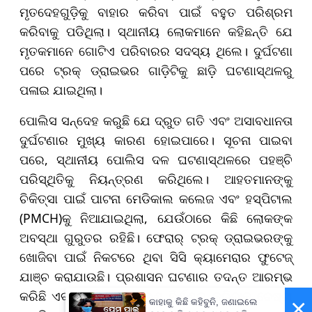
ମୃତଦେହଗୁଡ଼ିକୁ ବାହାର କରିବା ପାଇଁ ବହୁତ ପରିଶ୍ରମ
କରିବାକୁ ପଡିଥିଲା। ସ୍ଥାନୀୟ ଲୋକମାନେ କହିଛନ୍ତି ଯେ
ମୃତକମାନେ ଗୋଟିଏ ପରିବାରର ସଦସ୍ୟ ଥିଲେ। ଦୁର୍ଘଟଣା
ପରେ ଟ୍ରକ୍ ଡ୍ରାଇଭର ଗାଡ଼ିଟିକୁ ଛାଡ଼ି ଘଟଣାସ୍ଥଳରୁ
ପଳାଇ ଯାଇଥିଲା।
ପୋଲିସ ସନ୍ଦେହ କରୁଛି ଯେ ଦ୍ରୁତ ଗତି ଏବଂ ଅସାବଧାନତା
ଦୁର୍ଘଟଣାର ମୁଖ୍ୟ କାରଣ ହୋଇପାରେ। ସୂଚନା ପାଇବା
ପରେ, ସ୍ଥାନୀୟ ପୋଲିସ ଦଳ ଘଟଣାସ୍ଥଳରେ ପହଞ୍ଚି
ପରିସ୍ଥିତିକୁ ନିୟନ୍ତ୍ରଣ କରିଥିଲେ। ଆହତମାନଙ୍କୁ
ଚିକିତ୍ସା ପାଇଁ ପାଟନା ମେଡିକାଲ କଲେଜ ଏବଂ ହସ୍ପିଟାଲ
(PMCH)କୁ ନିଆଯାଇଥିଲା, ଯେଉଁଠାରେ କିଛି ଲୋକଙ୍କ
ଅବସ୍ଥା ଗୁରୁତର ରହିଛି। ଫେରାର୍ ଟ୍ରକ୍ ଡ୍ରାଇଭରଙ୍କୁ
ଖୋଜିବା ପାଇଁ ନିକଟରେ ଥିବା ସିସି କ୍ୟାମେରାର ଫୁଟେଜ୍
ଯାଞ୍ଚ କରାଯାଉଛି। ପ୍ରଶାସନ ଘଟଣାର ତଦନ୍ତ ଆରମ୍ଭ
କରିଛି ଏବଂ ଦୁର୍ଘଟଣାର କାରଣ ନିର୍ଣ୍ଣୟ କରିବାକୁ ଚେଷ୍ଟା
×
କାହାକୁ କିଛି କହିବୁନି, ଜଣାଇଲେ