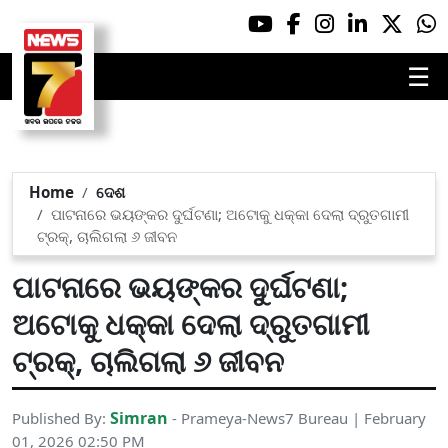
☰
Home
ଦେଶ
ପାଟନାରେ ଭୟଙ୍କର ଦୁର୍ଘଟଣା; ଅଟୋକୁ ଧକ୍କା ଦେଲା ଦ୍ରୁତଗାମୀ
ଟ୍ରକ୍‌, ଚାଲିଗଲା ୬ ଜୀବନ
ପାଟନାରେ ଭୟଙ୍କର ଦୁର୍ଘଟଣା;
ଅଟୋକୁ ଧକ୍କା ଦେଲା ଦ୍ରୁତଗାମୀ
ଟ୍ରକ୍‌, ଚାଲିଗଲା ୬ ଜୀବନ
Simran
Published By:
- Prameya-News7 Bureau | February
01, 2026 02:50 PM