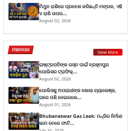
ମିଥୁନ ରାଶିରେ ପ୍ରବେଶ କରିଛନ୍ତି ମଙ୍ଗଳ, ଏହି
୪ ରାଶି ଉପର...
August 02, 2026
ମହାନଗର
View More
ରାଷ୍ଟ୍ରପତିଙ୍କ ଗସ୍ତ ପାଇଁ ବ୍ରହ୍ମପୁର
ପୋଲିସର ଟ୍ରାଫିକ୍...
August 02, 2026
ପୋଲିସକୁ ଅପରାଧୀଙ୍କ ଖୋଲା ଚ୍ୟାଲେଞ୍ଜ,
ଘରେ ପଶି ନେଇଗଲେ...
August 01, 2026
Bhubaneswar Gas Leak: ମନ୍ଦିର ନିର୍ମାଣ
କାମ ବେଳେ ଫାଟି...
July 31, 2026