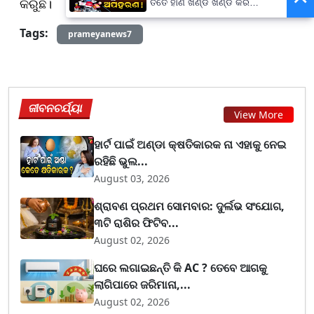
କରୁଛି।
ତତେ ହାଣି ଖଣ୍ଡ ଖଣ୍ଡ କରି
ନଦୀରେ ଭସାଇଦେବୁ...
Tags:
prameyanews7
ଜୀବନଚର୍ଯ୍ୟା
View More
ହାର୍ଟ ପାଇଁ ଅଣ୍ଡା କ୍ଷତିକାରକ ନା ଏହାକୁ ନେଇ
ରହିଛି ଭୁଲ...
August 03, 2026
ଶ୍ରାବଣ ପ୍ରଥମ ସୋମବାର: ଦୁର୍ଲଭ ସଂଯୋଗ,
୩ଟି ରାଶିର ଫିଟିବ...
August 02, 2026
ଘରେ ଲଗାଇଛନ୍ତି କି AC ? ତେବେ ଆଗକୁ
ଲାଗିପାରେ ଜରିମାନା,...
August 02, 2026