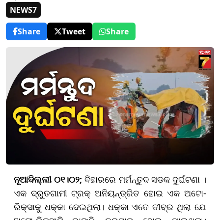
NEWS7
Share
Tweet
Share
ନୂଆଦିଲ୍ଲୀ ୦୧।୦୨;
ବିହାରରେ ମର୍ମନ୍ତୁଦ ସଡକ ଦୁର୍ଘଟଣା ।
ଏକ ଦ୍ରୁତଗାମୀ ଟ୍ରକ୍ ଅନିୟନ୍ତ୍ରିତ ହୋଇ ଏକ ଅଟୋ-
ରିକ୍ସାକୁ ଧକ୍କା ଦେଇଥିଲା। ଧକ୍କା ଏତେ ତୀବ୍ର ଥିଲା ଯେ