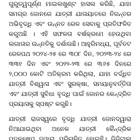
ଗୁରୁତ୍ୱପୂର୍ଣ୍ଣ ମାଇଲଖୁଣ୍ଟ ହାସଲ କରିଛି, ଯାହା
ସମଗ୍ର ଜୋନରେ ଯାତ୍ରୀ ଯାତାୟାତରେ ନିରନ୍ତର
ଅଭିବୃଦ୍ଧି ଏବଂ ଉନ୍ନତ ରେଳ ସେବାକୁ ପ୍ରତିଫଳିତ
କରୁଅଛି । ଏହି ସଫଳତା ବର୍ଷକ୍ରମେ ହେଉଥିବା
ଲଗାତାର ଉନ୍ନତିକୁ ଦର୍ଶାଉଛି। ଆହୁରିମଧ୍ୟ, ପୂର୍ବତଟ
ରେଳପଥ ୨୦୨୪-୨୫ ରେ ୩୦୮ ଦିନ, ୨୦୨୩-୨୪ ରେ
୩୩୧ ଦିନ ଏବଂ ୨୦୨୨-୨୩ ରେ ୩୬୫ ଦିନରେ
୨,୦୦୦ କୋଟି ଅତିକ୍ରମ କରିଥିଲା, ଯାହା ବର୍ଦ୍ଧିତ
ଯାତ୍ରୀ ବିଶ୍ୱାସ ଏବଂ ସୁରକ୍ଷା, ସମୟାନୁବର୍ତ୍ତିତା
ଏବଂ ଯାତ୍ରୀ ସୁବିଧା ବୃଦ୍ଧି ପାଇଁ ଜୋନର କେନ୍ଦ୍ରିତ
ପ୍ରୟାସକୁ ସ୍ପଷ୍ଟ କରୁଛି।
ଯାତ୍ରୀ ରାଜସ୍ୱରେ ବୃଦ୍ଧି ଯାତ୍ରୀ ଜୋନଦ୍ୱାରା
ନିଆଯାଇଥିବା ଅନେକ ଯାତ୍ରୀ କୈନ୍ଦ୍ରିକ
ପଦକ୍ଷେପ ଦ୍ୱାରା ପରିଚାଳିତ ହୋଇଛି। ଡିଜିଟାଲ୍