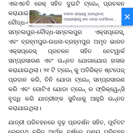
ଏଲଏଚବି ରେକ୍ ସହିତ ଦୁଇଟି ଟ୍ରେନ୍ ପ୍ରଚଳନ
କରାଯାଇଥିଲା। ତିନୋଟି ନୂତନ ଏକ୍ସପ୍ରେସ୍ ସେବା -
×
ବାହାର ରାଜ୍ୟକୁ ଯାଉଥିଲେ,
ଅଧାରାସ୍ତାରୁ ଶବ ହୋଇ ଫେରିଲେ...
ବୌଦ୍ଧ-ଭୁବନେଶ୍ୱର-ବୌଦ୍ଧ ଏକ୍ସପ୍ରେସ୍,
ସମ୍ବଲପୁର-ବୌଦ୍ଧ-ସମ୍ବଲପୁର ଏକ୍ସପ୍ରେସ୍,
ଏବଂ ବ୍ରହ୍ମପୁର-ଉଧନା-ବ୍ରହ୍ମପୁର ଅମୃତ ଭାରତ
ଏକ୍ସପ୍ରେସ୍ ପ୍ରଚଳନ ସହିତ ନେଟୱାର୍କ
ସମ୍ପ୍ରସାରଣ ଏବଂ ଉନ୍ନତ ଯୋଗାଯୋଗ ହାସଲ
କରାଯାଇଥିଲା। ୨୧ ଟି ଟ୍ରେନ୍ କୁ ଅତିରିକ୍ତ ଷ୍ଟପେଜ୍
ପ୍ରଦାନ କରି, ତିନି ଯୋଡା ଟ୍ରେନ୍ ସମ୍ପ୍ରସାରଣ
କରି ଏବଂ ଗୋଟିଏ ଯୋଡା ଟ୍ରେନ୍ ର ଫ୍ରିକ୍ୱେନ୍ସି
ବୃଦ୍ଧି କରି ଯାତ୍ରୀଙ୍କ ସୁବିଧାକୁ ଆହୁରି ଉନ୍ନତ
କରାଯାଇଥିଲା।
ଯାତ୍ରୀ ପରିବହନରେ ଦୃଢ଼ ପ୍ରଦର୍ଶନ ସହିତ, ପୂର୍ବତଟ
ରେଳପଥ ଚଳିତ ଆର୍ଥିକ ବର୍ଷରେ ପଣ୍ୟ ପରିବହନ