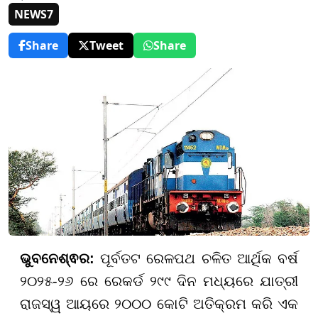
NEWS7
Share
Tweet
Share
ଭୁବନେଶ୍ଵର:
ପୂର୍ବତଟ ରେଳପଥ ଚଳିତ ଆର୍ଥିକ ବର୍ଷ
୨୦୨୫-୨୬ ରେ ରେକର୍ଡ ୨୯୯ ଦିନ ମଧ୍ୟରେ ଯାତ୍ରୀ
ରାଜସ୍ୱ ଆୟରେ ୨୦୦୦ କୋଟି ଅତିକ୍ରମ କରି ଏକ