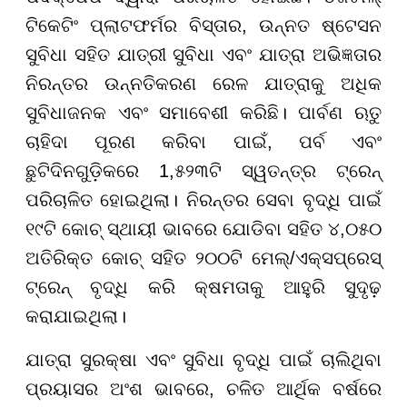
ଟିକେଟିଂ ପ୍ଲାଟଫର୍ମର ବିସ୍ତାର, ଉନ୍ନତ ଷ୍ଟେସନ
ସୁବିଧା ସହିତ ଯାତ୍ରୀ ସୁବିଧା ଏବଂ ଯାତ୍ରା ଅଭିଜ୍ଞତାର
ନିରନ୍ତର ଉନ୍ନତିକରଣ ରେଳ ଯାତ୍ରାକୁ ଅଧିକ
ସୁବିଧାଜନକ ଏବଂ ସମାବେଶୀ କରିଛି। ପାର୍ବଣ ଋତୁ
ଚାହିଦା ପୂରଣ କରିବା ପାଇଁ, ପର୍ବ ଏବଂ
ଛୁଟିଦିନଗୁଡ଼ିକରେ 1,୫୨୩ଟି ସ୍ୱତନ୍ତ୍ର ଟ୍ରେନ୍
ପରିଚାଳିତ ହୋଇଥିଲା। ନିରନ୍ତର ସେବା ବୃଦ୍ଧି ପାଇଁ
୧୯ଟି କୋଚ୍ ସ୍ଥାୟୀ ଭାବରେ ଯୋଡିବା ସହିତ ୪,୦୫୦
ଅତିରିକ୍ତ କୋଚ୍ ସହିତ ୨୦୦ଟି ମେଲ୍/ଏକ୍ସପ୍ରେସ୍
ଟ୍ରେନ୍ ବୃଦ୍ଧି କରି କ୍ଷମତାକୁ ଆହୁରି ସୁଦୃଢ଼
କରାଯାଇଥିଲା।
ଯାତ୍ରା ସୁରକ୍ଷା ଏବଂ ସୁବିଧା ବୃଦ୍ଧି ପାଇଁ ଚାଲିଥିବା
ପ୍ରୟାସର ଅଂଶ ଭାବରେ, ଚଳିତ ଆର୍ଥିକ ବର୍ଷରେ