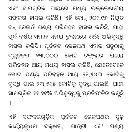
ଏବଂ ସାମଗ୍ରିକ ଆୟରେ ମଧ୍ୟ ଉଲ୍ଲେଖନୀୟ
ସଫଳତା ହାସଲ କରିଛି। ଏହି ଜୋନ୍ ୨୦୯.୯୭ ନିୟୁତ
ଟନ୍ ରେକର୍ଡ ପଣ୍ୟ ପରିବହନ ହାସଲ କରିଛି, ଯାହା
ପୂର୍ବ ବର୍ଷର ସମାନ ସମୟ ତୁଳନାରେ ୧୧% ଅଭିବୃଦ୍ଧି
ହାସଲ କରିଛି। ପୂର୍ବତଟ ରେଳପଥ ଏହାର ସବୁଠାରୁ
ଦ୍ରୁତତମ ୨୩,୦୦୦ କୋଟି ଟଙ୍କାର ପଣ୍ୟ
ପରିବହନ ଆୟ ମଧ୍ୟ ହାସଲ କରିଛି, ଯେତେବେଳେ
ମୋଟ ପଣ୍ୟ ପରିବହନ ଆୟ ୨୧,୫୪୩ କୋଟିରୁ
ବୃଦ୍ଧି ପାଇ ୨୩,୫୯୫ କୋଟିକୁ ବୃଦ୍ଧି ପାଇଛି, ଯାହା
ସାମଗ୍ରିକ ୧୧.୨୧% ଅଭିବୃଦ୍ଧିକୁ ପ୍ରତିଫଳିତ କରୁଛି
।
ଏହି ସଫଳତାଗୁଡ଼ିକ ପୂର୍ବତଟ ରେଳପଥର ଦୃଢ଼
କାର୍ଯ୍ୟକ୍ଷମ ଦକ୍ଷତା, ଯାତ୍ରୀ ଏବଂ ପଣ୍ୟ