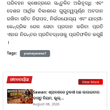
ପରିବହନ କ୍ଷେତ୍ରରେ ସନ୍ତୁଳିତ ଅଭିବୃଦ୍ଧି ଏବଂ
ଦେଶର ଆର୍ଥିକ ବିକାଶରେ ଗୁରୁତ୍ୱପୂର୍ଣ୍ଣ ଅବଦାନ
ରଖିବା ସହିତ ନିରାପଦ, ନିର୍ଭରଯୋଗ୍ୟ ଏବଂ ଯାତ୍ରୀ-
କେନ୍ଦ୍ରିକ ରେଳ ସେବା ପ୍ରଦାନ କରିବା ପ୍ରତି
ଏହାର ନିରନ୍ତର ପ୍ରତିବଦ୍ଧତାକୁ ପ୍ରତିଫଳିତ କରୁଛି
।
Tags:
prameyanews7
ଜୀବନଚର୍ଯ୍ୟା
View More
Sawan: ଶ୍ରାବଣରେ ତୁଳସୀ ଗଛ ଲଗାଇବାର
ବାସ୍ତୁ ନିୟମ, ଭୁଲ୍...
August 08, 2026