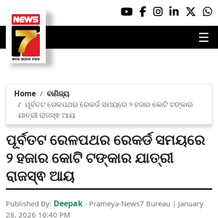
☰
Home
ବାଣିଜ୍ୟ
ପୂର୍ବତଟ ରେଳପଥର ରେକର୍ଡ ସମୟରେ ୨ ହଜାର କୋଟି ଟଙ୍କାର
ଯାତ୍ରୀ ରାଜସ୍ଵ ଆୟ
ପୂର୍ବତଟ ରେଳପଥର ରେକର୍ଡ ସମୟରେ
୨ ହଜାର କୋଟି ଟଙ୍କାର ଯାତ୍ରୀ
ରାଜସ୍ଵ ଆୟ
Deepak
Published By:
- Prameya-News7 Bureau | January
28, 2026 10:40 PM