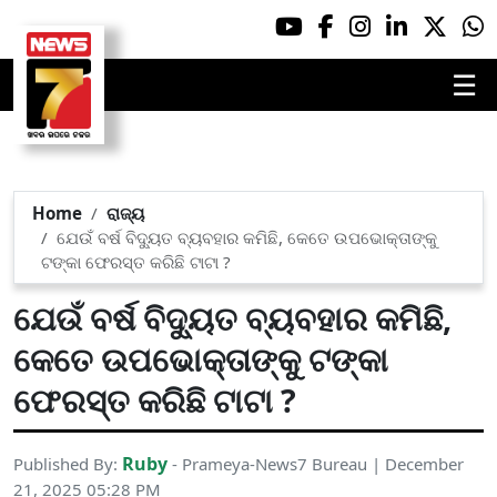
☰
Home
ରାଜ୍ୟ
ଯେଉଁ ବର୍ଷ ବିଦ୍ୟୁତ ବ୍ୟବହାର କମିଛି, କେତେ ଉପଭୋକ୍ତାଙ୍କୁ
ଟଙ୍କା ଫେରସ୍ତ କରିଛି ଟାଟା ?
ଯେଉଁ ବର୍ଷ ବିଦ୍ୟୁତ ବ୍ୟବହାର କମିଛି,
କେତେ ଉପଭୋକ୍ତାଙ୍କୁ ଟଙ୍କା
ଫେରସ୍ତ କରିଛି ଟାଟା ?
Ruby
Published By:
- Prameya-News7 Bureau | December
21, 2025 05:28 PM