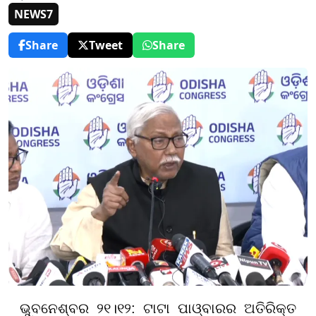
NEWS7
Share
Tweet
Share
ଭୁବନେଶ୍ବର ୨୧।୧୨:
ଟାଟା ପାଓ୍ବାରର ଅତିରିକ୍ତ