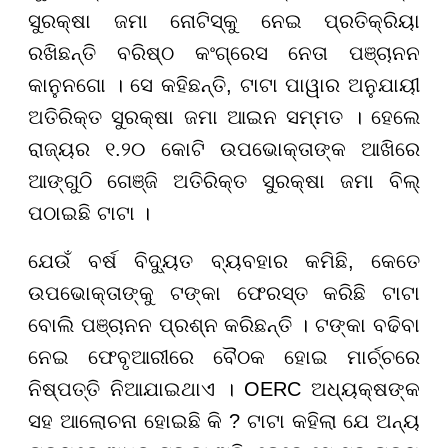
ସୁରକ୍ଷା ଜମା ନୋଟିସ୍‌କୁ
ନେଇ ପ୍ରତିକ୍ରିୟା
ରଖିଛନ୍ତି ବରିଷ୍ଠ କଂଗ୍ରେସ ନେତା ପଞ୍ଚାନନ
କାନୁନଗୋ । ସେ କହିଛନ୍ତି,
ଟାଟା ପାୱାର ଅନୁଯାୟୀ
ଅତିରିକ୍ତ
ସୁରକ୍ଷା ଜମା
ଆଇନ ସମ୍ମତ । ହେଲେ
ରାଜ୍ୟର ୧.୨୦ କୋଟି ଉପଭୋକ୍ତାଙ୍କ ଆଖିରେ
ଆଙ୍ଗୁଠି ଗେଞ୍ଜି ଅତିରିକ୍ତ
ସୁରକ୍ଷା ଜମା
ବିଲ୍
ପଠାଇଛି ଟାଟା ।
ଯେଉଁ ବର୍ଷ ବିଦ୍ୟୁତ ବ୍ୟବହାର କମିଛି, କେତେ
ଉପଭୋକ୍ତାଙ୍କୁ ଟଙ୍କା ଫେରସ୍ତ କରିଛି ଟାଟା
ବୋଲି ପଞ୍ଚାନନ ପ୍ରଶ୍ନ କରିଛନ୍ତି । ଟଙ୍କା ବଢିବା
ନେଇ ଫେବୃଆରୀରେ ବୈଠକ ହୋଇ ମାର୍ଚ୍ଚରେ
ନିଷ୍ପତ୍ତି ନିଆଯାଇଥାଏ । OERC ଅଧ୍ୟକ୍ଷଙ୍କ
ସହ ଆଲୋଚନା ହୋଇଛି କି ? ଟାଟା କହିଲା ଯେ ଅନ୍ୟ