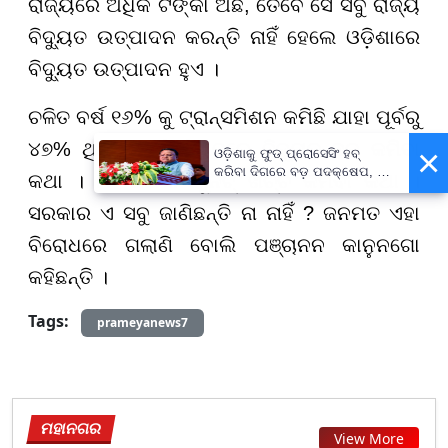
ରାଜ୍ୟରେ ଅଧିକ ଟଙ୍କା ଅଛି, ତେବେ ସେ ସବୁ ରାଜ୍ୟ
ବିଦ୍ୟୁତ ଉତ୍ପାଦନ କରନ୍ତି ନାହିଁ ହେଲେ ଓଡ଼ିଶାରେ
ବିଦ୍ୟୁତ ଉତ୍ପାଦନ ହୁଏ ।
ଚଳିତ ବର୍ଷ ୧୬% କୁ ଟ୍ରାନ୍ସମିଶନ କମିଛି ଯାହା ପୂର୍ବରୁ
୪୭% ଥିଲା । ଏହି ହିସାବରେ ବିଦ୍ୟୁତ ଦର କମିବା
×
ଓଡ଼ିଶାକୁ ଫୁଡ୍ ପ୍ରୋସେସିଂ ହବ୍
କରିବା ଦିଗରେ ବଡ଼ ପଦକ୍ଷେପ, ୪୨
କଥା । ୮୮ ପଇସା ୟୁନିଟ୍ ଖର୍ଚ୍ଚ କମିବା କଥା ।
ହଜାରରୁ ଅଧିକ ନିଯୁକ୍ତି ସୁଯୋଗ
ସରକାର ଏ ସବୁ ଜାଣିଛନ୍ତି ନା ନାହିଁ ? ଜନମତ ଏହା
ବିରୋଧରେ ଗଲାଣି ବୋଲି ପଞ୍ଚାନନ କାନୁନଗୋ
କହିଛନ୍ତି ।
Tags:
prameyanews7
ମହାନଗର
View More