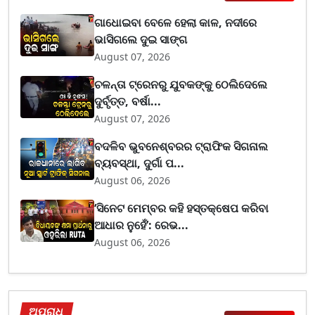
ଗାଧୋଇବା ବେଳେ ହେଲା କାଳ, ନଦୀରେ
ଭାସିଗଲେ ଦୁଇ ସାଙ୍ଗ
August 07, 2026
ଚଳନ୍ତା ଟ୍ରେନରୁ ଯୁବକଙ୍କୁ ଠେଲିଦେଲେ
ଦୁର୍ବୃତ୍ତ, ବର୍ଷା...
August 07, 2026
ବଦଳିବ ଭୁବନେଶ୍ବରର ଟ୍ରାଫିକ ସିଗନାଲ
ବ୍ୟବସ୍ଥା, ଦୁର୍ଗା ପ...
August 06, 2026
‘ସିନେଟ ମେମ୍ବର କହି ହସ୍ତକ୍ଷେପ କରିବା
ଆଧାର ନୁହେଁ’: ରେଭ...
August 06, 2026
ଅପରାଧ