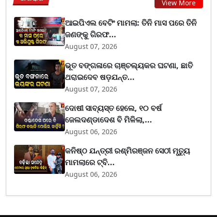
View More
ଆଇପିଏଲ ବେଟିଂ ମାମଲା: ତିନି ମାସ ପରେ ତିନି
ଜଣଙ୍କୁ ଗିରଫ...
August 07, 2026
ଭୂତ ବଙ୍ଗଳାରେ ଚାଞ୍ଚଲ୍ୟକର ଘଟଣା, ଛାତି
ଥରାଇଦେବ ଷଡ଼ଯନ୍ତ...
August 07, 2026
ଦୋଷୀ ସାବ୍ୟସ୍ତ ହେଲେ, ୧୦ ବର୍ଷ
ଜେଲଦଣ୍ଡାଦେଶ ବି ମିଳିଲା,...
August 06, 2026
କନିଷ୍ଠ ଯନ୍ତ୍ରୀ ରଶ୍ମିରଞ୍ଜନ ସେଠୀ ମୃତ୍ୟୁ
ମାମଲାରେ ଟ୍ବି...
August 06, 2026