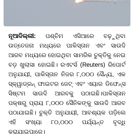
ନୂଆଦିଲ୍ଲୀ:
ପଶ୍ଚିମ ଏସିଆରେ ବଢ଼ୁଥିବା
ଉତ୍ତେଜନା ମଧ୍ୟରେ ପାକିସ୍ତାନ ଏବଂ ସାଉଦି
ଆରବ ମଧ୍ୟରେ ହୋଇଥିବା ସାମରିକ ଚୁକ୍ତିକୁ ନେଇ
ବଡ଼ ଖୁଲାସା ହୋଇଛି। ରଏଟର୍ସ (Reuters) ରିପୋର୍ଟ
ଅନୁଯାୟୀ, ପାକିସ୍ତାନ ନିଜର ୮,୦୦୦ ସୈନ୍ୟ, ଏକ
ସ୍କ୍ୱାଡ୍ରନ୍ ଫାଇଟର ଜେଟ୍ ଏବଂ ଏୟାର ଡିଫେନ୍ସ
ସିଷ୍ଟମ ସାଉଦି ଆରବକୁ ପଠାଇଛି।ପାକିସ୍ତାନ
ପକ୍ଷରୁ ପ୍ରାୟ ୮,୦୦୦ ସୈନିକଙ୍କୁ ସାଉଦି ଆରବ
ପଠାଯାଇଛି। ଚୁକ୍ତି ଅନୁଯାୟୀ, ଆବଶ୍ୟକ ପଡ଼ିଲେ
ଏହି ସଂଖ୍ୟା ୮୦,୦୦୦ ପର୍ଯ୍ୟନ୍ତ ବୃଦ୍ଧି
କରାଯାଇପାରେ।