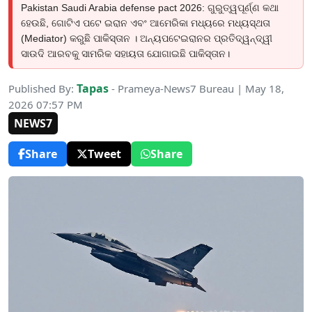
Pakistan Saudi Arabia defense pact 2026: ଗୁରୁତ୍ୱପୂର୍ଣ୍ଣ କଥା
ହେଉଛି, ଗୋଟିଏ ପଟେ ଇରାନ ଏବଂ ଆମେରିକା ମଧ୍ୟରେ ମଧ୍ୟସ୍ଥତା
(Mediator) କରୁଛି ପାକିସ୍ତାନ । ଅନ୍ୟପଟେଇରାନର ପ୍ରତିଦ୍ୱନ୍ଦ୍ୱୀ
ସାଉଦି ଆରବକୁ ସାମରିକ ସହାୟତା ଯୋଗାଇଛି ପାକିସ୍ତାନ।
Tapas
Published By:
- Prameya-News7 Bureau | May 18,
2026 07:57 PM
NEWS7
Share
Tweet
Share