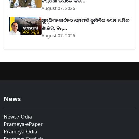
ଟିପ୍ପଣୀ ଉପରେ କଡ...
August 07, 2026
ସୁପ୍ରିମକୋର୍ଟରେ ବୋଫର୍ସ ଦୁର୍ନୀତିର ଶେଷ ଅପିଲ
ଖାରଜ, ବନ୍...
August 07, 2026
News
News7 Odia
Prameya-ePaper
Prameya-Odia
Prameya-English