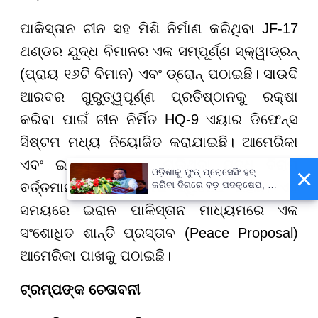
ପାକିସ୍ତାନ ଚୀନ ସହ ମିଶି ନିର୍ମାଣ କରିଥିବା JF-17
ଥଣ୍ଡର ଯୁଦ୍ଧ ବିମାନର ଏକ ସମ୍ପୂର୍ଣ୍ଣ ସ୍କ୍ୱାଡ୍ରନ୍
(ପ୍ରାୟ ୧୬ଟି ବିମାନ) ଏବଂ ଡ୍ରୋନ୍ ପଠାଇଛି। ସାଉଦି
ଆରବର ଗୁରୁତ୍ୱପୂର୍ଣ୍ଣ ପ୍ରତିଷ୍ଠାନକୁ ରକ୍ଷା
କରିବା ପାଇଁ ଚୀନ ନିର୍ମିତ HQ-9 ଏୟାର ଡିଫେନ୍ସ
ସିଷ୍ଟମ ମଧ୍ୟ ନିୟୋଜିତ କରାଯାଇଛି। ଆମେରିକା
ଏବଂ ଇରାନ ମଧ୍ୟରେ ଚାଲିଥିବା ଯୁଦ୍ଧ ବିରାମ
×
ଓଡ଼ିଶାକୁ ଫୁଡ୍ ପ୍ରୋସେସିଂ ହବ୍
ବର୍ତ୍ତମାନ ସଙ୍କଟ ଜନକ ସ୍ଥିତିରେ ରହିଛି। ଏହି
କରିବା ଦିଗରେ ବଡ଼ ପଦକ୍ଷେପ, ୪୨
ହଜାରରୁ ଅଧିକ ନିଯୁକ୍ତି ସୁଯୋଗ
ସମୟରେ ଇରାନ ପାକିସ୍ତାନ ମାଧ୍ୟମରେ ଏକ
ସଂଶୋଧିତ ଶାନ୍ତି ପ୍ରସ୍ତାବ (Peace Proposal)
ଆମେରିକା ପାଖକୁ ପଠାଇଛି।
ଟ୍ରମ୍ପଙ୍କ ଚେତାବନୀ