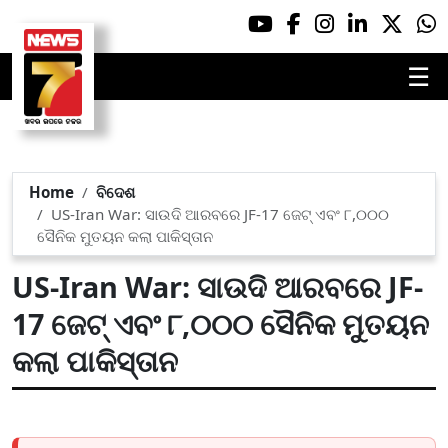
☰
Home
ବିଦେଶ
US-Iran War: ସାଉଦି ଆରବରେ JF-17 ଜେଟ୍‌ ଏବଂ ୮,୦୦୦
ସୈନିକ ମୁତୟନ କଲା ପାକିସ୍ତାନ
US-Iran War: ସାଉଦି ଆରବରେ JF-
17 ଜେଟ୍‌ ଏବଂ ୮,୦୦୦ ସୈନିକ ମୁତୟନ
କଲା ପାକିସ୍ତାନ