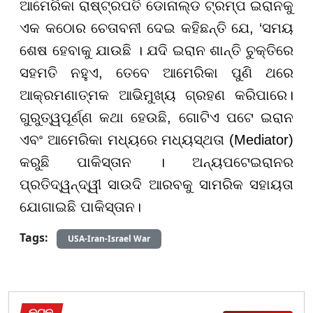
ଆମେରିକା ରାଷ୍ଟ୍ରପତି ଡୋନାଲ୍ଡ ଟ୍ରମ୍ପ ଇରାନକୁ
ଏକ କଠୋର ଚେତାବନୀ ଦେଇ କହିଛନ୍ତି ଯେ, ‘ସମୟ
ଶେଷ ହେବାକୁ ଯାଉଛି । ଯଦି ଇରାନ ଶାନ୍ତି ଚୁକ୍ତିରେ
ସହମତି ନହୁଏ, ତେବେ ଆମେରିକା ପୁଣି ଥରେ
ଆକ୍ରମଣାତ୍ମକ ଆଭିମୁଖ୍ୟ ଗ୍ରହଣ କରିପାରେ।
ଗୁରୁତ୍ୱପୂର୍ଣ୍ଣ କଥା ହେଉଛି, ଗୋଟିଏ ପଟେ ଇରାନ
ଏବଂ ଆମେରିକା ମଧ୍ୟରେ ମଧ୍ୟସ୍ଥତା (Mediator)
କରୁଛି ପାକିସ୍ତାନ । ଅନ୍ୟପଟେଇରାନର
ପ୍ରତିଦ୍ୱନ୍ଦ୍ୱୀ ସାଉଦି ଆରବକୁ ସାମରିକ ସହାୟତା
ଯୋଗାଇଛି ପାକିସ୍ତାନ।
Tags:
USA-Iran-Israel War
କଟକ