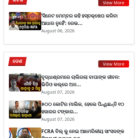
View More
‘ସିନେଟ ମେମ୍ବର କହି ହସ୍ତକ୍ଷେପ କରିବା
ଆଧାର ନୁହେଁ’: ରେଭ...
August 06, 2026
ଦେଶ
View More
ବୃଦ୍ଧାଶ୍ରମରେ ଚାଲିଗଲା ବାପାଙ୍କ ଜୀବନ:
ଭିଡିଓ କଲ୍‌ରେ ଅନ...
August 07, 2026
୫୦୦ କୋଟିର ମାଲିକ, ହେଲେ ପିନ୍ଧିଛନ୍ତି ୧୦
ହଜାରର ଟଙ୍କାର...
August 07, 2026
FCRA ବିଲ୍ କୁ ନେଇ ଆମେରିକୀୟ ସାଂସଦଙ୍କ