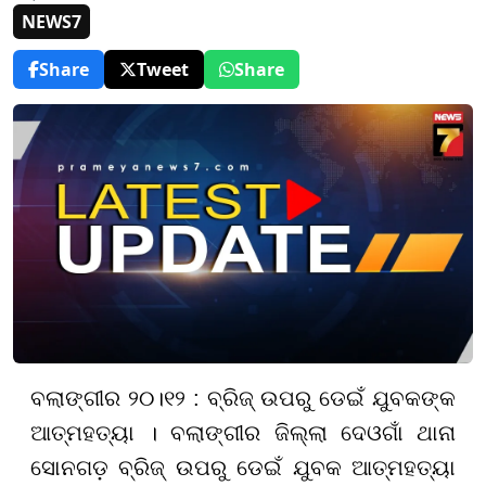
NEWS7
Share
Tweet
Share
ବଲାଙ୍ଗୀର ୨୦।୧୨ : ବ୍ରିଜ୍ ଉପରୁ ଡେଇଁ ଯୁବକଙ୍କ
ଆତ୍ମହତ୍ୟା । ବଲାଙ୍ଗୀର ଜିଲ୍ଲା ଦେଓଗାଁ ଥାନା
ସୋନଗଡ଼ ବ୍ରିଜ୍ ଉପରୁ ଡେଇଁ ଯୁବକ ଆତ୍ମହତ୍ୟା