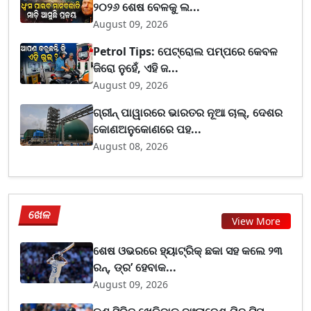
୨୦୨୬ ଶେଷ ବେଳକୁ ଲ...
August 09, 2026
Petrol Tips: ପେଟ୍ରୋଲ ପମ୍ପରେ କେବଳ
ଜିରୋ ନୁହେଁ, ଏହି ଜ...
August 09, 2026
ଗ୍ରୀନ୍ ପାୱାରରେ ଭାରତର ନୂଆ ଚାଲ୍, ଦେଶର
କୋଣଅନୁକୋଣରେ ପହ...
August 08, 2026
ଖେଳ
View More
ଶେଷ ଓଭରରେ ହ୍ୟାଟ୍ରିକ୍ ଛକା ସହ କଲେ ୨୩
ରନ୍, ଡ୍ର’ ହେବାକ...
August 09, 2026