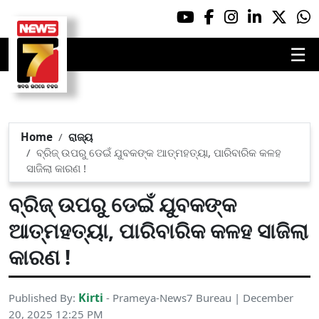
☰
Home
ରାଜ୍ୟ
ବ୍ରିଜ୍ ଉପରୁ ଡେଇଁ ଯୁବକଙ୍କ ଆତ୍ମହତ୍ୟା, ପାରିବାରିକ କଳହ
ସାଜିଲା କାରଣ !
ବ୍ରିଜ୍ ଉପରୁ ଡେଇଁ ଯୁବକଙ୍କ
ଆତ୍ମହତ୍ୟା, ପାରିବାରିକ କଳହ ସାଜିଲା
କାରଣ !
Kirti
Published By:
- Prameya-News7 Bureau | December
20, 2025 12:25 PM