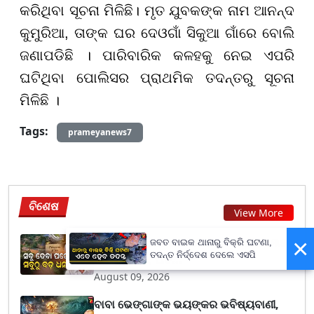
କରିଥିବା ସୂଚନା ମିଳିଛି। ମୃତ ଯୁବକଙ୍କ ନାମ ଆନନ୍ଦ
କୁମୁରିଆ, ତାଙ୍କ ଘର ଦେଓଗାଁ ସିକୁଆ ଗାଁରେ ବୋଲି
ଜଣାପଡିଛି । ପାରିବାରିକ କଳହକୁ ନେଇ ଏପରି
ଘଟିଥିବା ପୋଲିସର ପ୍ରାଥମିକ ତଦନ୍ତରୁ ସୂଚନା
ମିଳିଛି ।
Tags:
prameyanews7
ବିଶେଷ
View More
×
The Richest Poor Man of India : ୩୫
ଜବତ ବାଇକ ଥାନାରୁ ବିକ୍ରି ଘଟଣା,
ତଦନ୍ତ ନିର୍ଦ୍ଦେଶ ଦେଲେ ଏସପି
ବର୍ଷର ଦରମା, ଅବ...
August 09, 2026
ବାବା ଭେଙ୍ଗାଙ୍କ ଭୟଙ୍କର ଭବିଷ୍ୟବାଣୀ,