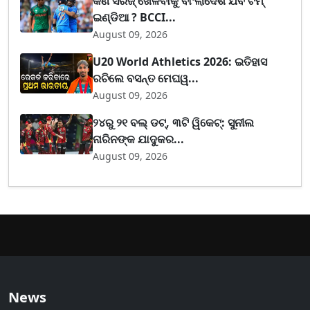
କଣ ସିରିଜ୍ ଖେଳିବାକୁ ବାଂଲାଦେଶ ଯିବ ଟିମ୍
ଇଣ୍ଡିଆ ? BCCI...
August 09, 2026
U20 World Athletics 2026: ଇତିହାସ
ରଚିଲେ ବସନ୍ତ ମେଘୱ...
August 09, 2026
୨୪ରୁ ୨୧ ବଲ୍ ଡଟ୍, ୩ଟି ୱିକେଟ୍: ସୁନୀଲ
ନାରିନଙ୍କ ଯାଦୁକର...
August 09, 2026
News