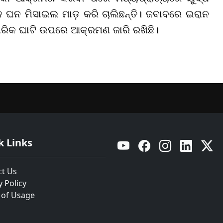
 ଘନ ମିସାଇଲ ମାଡ଼ କରି ଚାଲିଛନ୍ତି। ଜବାବରେ ଇରାନ
ରିକ ଘାଟି ଉପରେ ଆକ୍ରମଣ ଜାରି ରଖିଛି।
k Links
YouTube
Facebook
Instagram
Linkedin
Twitt
ct Us
y Policy
 of Usage