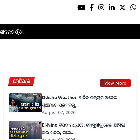
ଜୀବନଚର୍ଯ୍ୟା
ପାଣିପାଗ
View More
Odisha Weather: ୨ ଦିନ ରାଜ୍ୟର ଅନେକ
ସ୍ଥାନରେ ପ୍ରବଳରୁ...
August 07, 2026
El-Nino ବିପଦ ମଧ୍ୟରେ ମୌସୁମୀକୁ ନେଇ ଆସିଲା
ଭଲ ଖବର, ପଜେ...
August 02, 2026