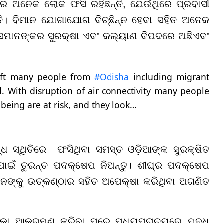
ଶାର ଅନେକ ଲୋକ ଫସି ରହିଛନ୍ତି, ଯେଉଁଥିରେ ପ୍ରବାସୀ
୍ତି। ବିମାନ ଯୋଗାଯୋଗ ବିଚ୍ଛିନ୍ନ ହେବା ସହିତ ଅନେକ
ସେମାନଙ୍କର ସୁରକ୍ଷା ଏବଂ କଲ୍ୟାଣ ବିପଦରେ ଅଛିଏବଂ
 left many people from
#Odisha
including migrant
d. With disruption of air connectivity many people
-being are at risk, and they look…
ଧ ସ୍ଥିତିରେ ଫସିଥିବା ସମସ୍ତ ଓଡ଼ିଆଙ୍କ ସୁରକ୍ଷିତ
ା ପାଇଁ ତୁରନ୍ତ ପଦକ୍ଷେପ ନିଅନ୍ତୁ। ଶୀଘ୍ର ପଦକ୍ଷେପ
ଜନଙ୍କୁ ଉତ୍କଣ୍ଠାର ସହିତ ଅପେକ୍ଷା କରିଥିବା ଅଗଣିତ
କା ଆକ୍ରମଣ କରିବା ପରେ ମଧ୍ୟପ୍ରାଚ୍ୟରେ ଯୁଦ୍ଧ