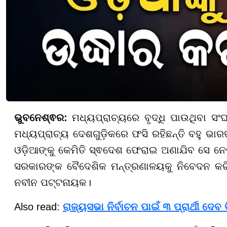
ଭୁବନେଶ୍ଵର:
ମଧ୍ୟପ୍ରାଚ୍ୟରେ ବୃଦ୍ଧି ପାଉଥିବା ସଂ
ମଧ୍ୟପ୍ରାଚ୍ୟ ଦେଶଗୁଡ଼ିକରେ ଫସି ରହିଛନ୍ତି ବହୁ ଭା
ଓଡ଼ିଆଙ୍କୁ କେମିତି ସ୍ଵଦେଶ ଫେରାଇ ଅଣାଯିବ ସେ ନେ
ସରକାରଙ୍କ ବୈଦେଶିକ ମନ୍ତ୍ରଣାଳୟକୁ ନିବେଦନ କରିଛନ୍
ନବୀନ ପଟ୍ଟନାୟକ।
Also read:
ରାଜ୍ୟସଭା ନିର୍ବାଚନ ପାଇଁ ୩ ପ୍ରାର୍ଥୀ ଦେବ