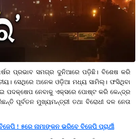
ଘର୍ଷର ପ୍ରଭାବ ସମଗ୍ର ଦୁନିଆରେ ପଡ଼ିଛି। ବିଶେଷ କରି
ରତୀୟ। ସେଥିରେ ଅନେକ ଓଡ଼ିଆ ମଧ୍ୟ ସାମିଲ୍। ଫସିଥିବା
ଇ ପଦକ୍ଷେପ ନେବାକୁ ଏକ୍ସରେ ପୋଷ୍ଟ କରି କେନ୍ଦ୍ର
ତି ପୂର୍ବତନ ମୁଖ୍ୟମନ୍ତ୍ରୀ ତଥା ବିରୋଧୀ ଦଳ ନେତା
 ବିଜେପି ! ୫ରେ ନାମାଙ୍କନ ଭରିବେ ବିଜେପି ପ୍ରାର୍ଥୀ