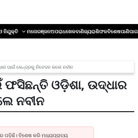
ଓ ନିଯୁକ୍ତି
ମନୋରଞ୍ଜନ
ଅପରାଧ
ଖେଳ
ବାଣିଜ୍ୟ
ରାଶିଫଳ
ବିଶେଷ
ପାଣିପାଗ
୍ଧାର ପାଇଁ କେନ୍ଦ୍ରକୁ ନିବେଦନ କଲେ ନବୀନ
 ଫସିଛନ୍ତି ଓଡ଼ିଶା, ଉଦ୍ଧାର
କଲେ ନବୀନ
େ ପଡ଼ିଛି। ବିଶେଷ କରି ମଧ୍ୟପ୍ରାଚ୍ୟ