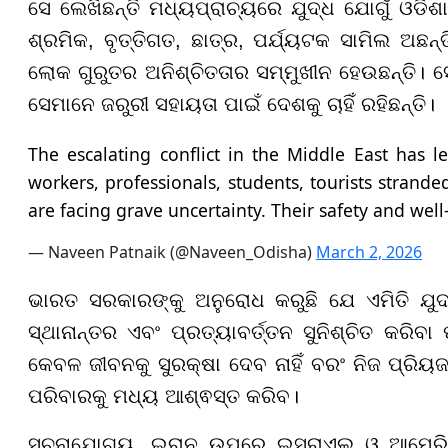
ସେ ଲେଖିଛନ୍ତି ମଧ୍ୟପ୍ରାଚ୍ୟରେ ଯୁଦ୍ଧ ଯୋଗୁଁ ଓଡି
ଶ୍ରମିକ, ବୃତ୍ତିଗତ, ଛାତ୍ର, ପର୍ଯ୍ୟଟକ ସାମିଲ ଅଛନ
ଲୋକ ଗୁରୁତର ଅନିଶ୍ଚିତତାର ସମ୍ମୁଖୀନ ହେଉଛନ୍ତି। 
ସେମାନେ ଜରୁରୀ ସହାୟତା ପାଇଁ ଦେଶକୁ ଚାହିଁ ରହିଛନ୍ତି।
The escalating conflict in the Middle East has
workers, professionals, students, tourists strande
are facing grave uncertainty. Their safety and well
— Naveen Patnaik (@Naveen_Odisha)
March 2, 2026
ଭାରତ ସରକାରଙ୍କୁ ଅନୁରୋଧ କରୁଛି ଯେ ଏମିତି ଯୁଦ୍
ସ୍ଥାନାନ୍ତର ଏବଂ ପ୍ରତ୍ୟାବର୍ତ୍ତନ ସୁନିଶ୍ଚିତ କରିବ
କେବଳ ଜୀବନକୁ ସୁରକ୍ଷା ଦେବ ନାହିଁ ବରଂ ନିଜ ପ୍ରିୟ
ପରିବାରକୁ ମଧ୍ୟ ଆଶ୍ଵସ୍ତ କରିବ।
ସୂଚନାଯୋଗ୍ୟ, ଇରାନ ଉପରେ ଇସ୍ରାଏଲ ଓ ଆମେରି