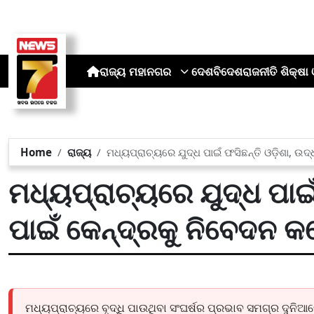
ରାଜ୍ୟ
ମହାନଗର
ଦେଶ
ବିଦେଶ
ରାଜନୀତି
ଶିକ୍ଷା 
Home
ରାଜ୍ୟ
ମଧ୍ୟପ୍ରାଚ୍ୟରେ ଯୁଦ୍ଧ ପାଇଁ ଫସିଛନ୍ତି ଓଡ଼ିଶା, ଉଦ
ମଧ୍ୟପ୍ରାଚ୍ୟରେ ଯୁଦ୍ଧ ପାଇଁ
ପାଇଁ କେନ୍ଦ୍ରକୁ ନିବେଦନ 
ମଧ୍ୟପ୍ରାଚ୍ୟରେ ବୃଦ୍ଧି ପାଉଥିବା ସଂଘର୍ଷର ପ୍ରଭାବ ସମଗ୍ର ଦୁନିଆର