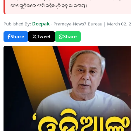
ଦେଶଗୁଡ଼ିକରେ ଫସି ରହିଛନ୍ତି ବହୁ ଭାରତୀୟ।
Deepak
Published By:
- Prameya-News7 Bureau | March 02, 
Share
Tweet
Share