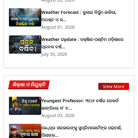
Weather Forecast : ଜୁଲାଇ ନିର୍ଧୁମ ଢାଳିଲା,
ଅଗଷ୍ଟ ଓ ସ...
August 01, 2026
Weather Update : ଦକ୍ଷିଣ-ପଶ୍ଚିମ ଓଡ଼ିଶାରେ
ପ୍ରବଳ ବର୍ଷ...
July 30, 2026
ଶିକ୍ଷା ଓ ନିଯୁକ୍ତି
View More
Youngest Professor: ୩୦୬ ବର୍ଷର ରେକର୍ଡ
ଭାଙ୍ଗିଲେ ୧୮ ବ...
August 03, 2026
କେନ୍ଦ୍ର ସରକାରଙ୍କୁ ସୁପ୍ରିମକୋର୍ଟଙ୍କ ପରାମର୍ଶ,
ପିଲାଙ୍କ...