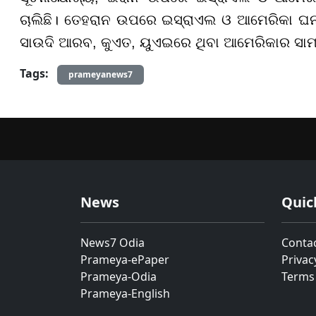
ଚାଲିଛି। ତେହରାନ ଉପରେ ଇସ୍ରାଏଲ ଓ ଆମେରିକା ଘନ
ସାଉଦି ଆରବ, କୁଏତ, ୟୁଏଇରେ ଥିବା ଆମେରିକାର ସାମ
Tags:
prameyanews7
News
Quic
News7 Odia
Conta
Prameya-ePaper
Privac
Prameya-Odia
Terms
Prameya-English