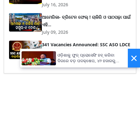
July 16, 2026
ଆମେରିକା- ବ୍ରିଟେନ ଫେଲ୍ ! ଚାକିରି ଓ ପାଠପଢ଼ା ପାଇଁ
ଏହି...
July 09, 2026
341 Vacancies Announced: SSC ASO LDCE
2026 ପାଇଁ ଆବ...
×
ଓଡ଼ିଶାକୁ ଫୁଡ୍ ପ୍ରୋସେସିଂ ହବ୍ କରିବା
June 28, 2026
ଦିଗରେ ବଡ଼ ପଦକ୍ଷେପ, ୪୨ ହଜାରରୁ
ଅଧିକ ନିଯୁକ୍ତି ସୁଯୋଗ